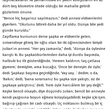
taşınacaklardı. İki yanlarındaki en yakın komşuların en az
dört-beş kilometre ötede olduğu bir mahalle getirdi
gözlerinin önüne.
“Bence hiç başarısız sayılmazsın,” dedi annesi eldivenlerini
giyerken. “Okulunu bitireli daha bir yıl oldu. Dünya bile yedi
günde kuruldu.”
Zayıflama kursunun derse şapka ve eldivenle gelen,
üniversiteye gitmiş bir oğlu olan bir-iki öğrencisinden biriydi
Julian’ın annesi. “Her şey zamanla,” dedi, “dünya da öylesine
karıştı ki. Bu şapkaöbürlerinden daha iyi durdu başımda,
halbuki kız ilk gösterdiğinde, ‘Hemen kaldırın, taş çatlasa
giymem,’ demiştim, ama kızcağız, ‘Önce bir deneyin de öyle,’
dedi. Şapkayı başıma geçirdiğinde, ‘Vay vay.. .’ dedim; o da,
‘Bakın,’ dedi, ‘bana sorarsanız bu şapka size yakıştı, siz de
şapkaya yakıştınız,’ dedi, ‘hem öyle harcıâlem bir şey değil.’”
Keşke bencil olsaydı, diye düşündü Julian, bencil bir anneyle
kendi yazgısına boyun eğmesi kolaylaşabilirdi; keşke içki içen,
bağırıp çağıran bir cadı olsaydı. Uç noktasını bulmuş bir iç