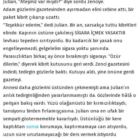
Julian, “Ateşiniz var mıydı?” diye sordu zenciye.
Adam gözlerini gazetesinden ayırmadan elini cebine attı, bir
paket kibrit çıkarıp uzattı.
“Teşekkür ederim,” dedi Julian. Bir an, sarsakça tuttu kibritleri
elinde. Kapının üstüne çakılmış SİGARA İÇMEK YASAKTIR
levhası tepeden sırıtıyordu. Bu kadarcık bir yasak onu
engelleyemezdi, gelgelelim sigara yoktu yanında.
Parasızlıktan birkaç ay önce bırakmıştı sigarayı. “Özür
dilerim,” diyerek kibrit kutusunu geri verdi. Zenci gazetesini
indirdi, tedirgin gözlerle baktı. Kutuyu aldı, yine önüne gerdi
gazeteyi.
Annesi daha gözlerini üstünden çekmemişti ama Julian’ın
anlık tedirginliğinden yararlanmamıştı da. Gözlerinde hâlâ o
perişan bakış vardı. Yüzü olağanüstü bir kırmızılıktaydı,
tansiyonu birden fırlamışçasına. Julian ona en ufak bir
sempati göstermemekte kararlıydı. Üstünlüğü bir kere
kaptıktan
sonra
korumaya, kaptırmamaya can atıyordu,
uzun süre unutamayacağı bir ders vermek istiyordu