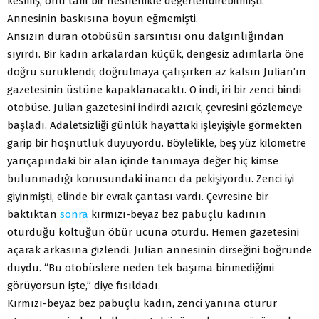
kesmiş, onu tam bir nesnellikle değerlendirebilmişti.
Annesinin baskısına boyun eğmemişti.
Ansızın duran otobüsün sarsıntısı onu dalgınlığından
sıyırdı. Bir kadın arkalardan küçük, dengesiz adımlarla öne
doğru sürüklendi; doğrulmaya çalışırken az kalsın Julian’ın
gazetesinin üstüne kapaklanacaktı. O indi, iri bir zenci bindi
otobüse. Julian gazetesini indirdi azıcık, çevresini gözlemeye
başladı. Adaletsizliği günlük hayattaki işleyişiyle görmekten
garip bir hoşnutluk duyuyordu. Böylelikle, beş yüz kilometre
yarıçapındaki bir alan içinde tanımaya değer hiç kimse
bulunmadığı konusundaki inancı da pekişiyordu. Zenci iyi
giyinmişti, elinde bir evrak çantası vardı. Çevresine bir
baktıktan
sonra
kırmızı-beyaz bez pabuçlu kadının
oturduğu koltuğun öbür ucuna oturdu. Hemen gazetesini
açarak arkasına gizlendi. Julian annesinin dirseğini böğründe
duydu. “Bu otobüslere neden tek başıma binmediğimi
görüyorsun işte,” diye fısıldadı.
Kırmızı-beyaz bez pabuçlu kadın, zenci yanına oturur