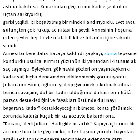
aslına bakılırsa. Kenarından geçen mor kadife şerit öbür
uçtan sarkıyordu;
gerisi yeşildi, içi boşaltılmış bir minderi andırıyordu. Evet evet,
gülünçten çok rüküş, acınılası bir şeydi. Annesinin hoşuna
giden şeyler hep böyle ufak tefekti ve Julian’ın içine sıkıntı
verirdi.
Annesi bir kere daha havaya kaldırdı şapkayı,
sonra
tepesine
kondurdu usulca. Kırmızı yüzünün iki yanından iki tutam ak
saç taşmıştı; öyleyken, gökmavisi gözleri on yaşındaykenki
kadar saf, hiçbir deneyimden etkilenmemiş görünüyordu.
Julian annesinin, oğlunu yedirip giydirmek, okutmak adına
bunca savaşmış dul bir kadın olduğunu, dahası onu hâlâ
paraca desteklediğini ve “ayakları üstünde durmayı
başarana kadar” destekleyeceğini bilmese, kente götürmek
zorunda kaldığı küçük bir kız gözüyle bakardı ona.
’Tamam,” dedi Julian. “Hadi gidelim artık.” Kapıyı açtı, onu bir
an önce harekete geçirmek için tek başına yürüdü bayırdan
aşağı. Gök soluk menekşe rengindeydi, evler göğe karşı