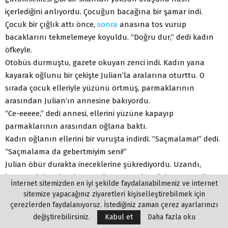
içerlediğini anlıyordu. Çocuğun bacağına bir şamar indi.
Çocuk bir çığlık attı önce,
sonra
anasına tos vurup
bacaklarını tekmelemeye koyuldu. “Doğru dur,” dedi kadın
öfkeyle.
Otobüs durmuştu, gazete okuyan zenci indi. Kadın yana
kayarak oğlunu bir çekişte Julian’la aralarına oturttu. O
sırada çocuk elleriyle yüzünü örtmüş, parmaklarının
arasından Julian’ın annesine bakıyordu.
“Ce-eeeee,” dedi annesi, ellerini yüzüne kapayıp
parmaklarının arasından oğlana baktı.
Kadın oğlanın ellerini bir vuruşta indirdi. “Saçmalama!” dedi.
“Saçmalama da gebertmiyim seni!”
Julian öbür durakta ineceklerine şükrediyordu. Uzandı,
kayışı çekti. Kadın da uzandı, aynı anda çekti. Tannın, diye
İnternet sitemizden en iyi şekilde faydalanabilmeniz ve internet
düşündü Ju-lian. Otobüsten indiklerinde, annesinin mutlaka
sitemize yapacağınız ziyaretleri kişiselleştirebilmek için
çantasını açıp çocuğa demir para uzatacağı önsezisiyle
çerezlerden faydalanıyoruz. İstediğiniz zaman çerez ayarlarınızı
yandı içi. Onun gözünde soluk almak kadar doğal bir şeydi
değiştirebilirsiniz.
Kabul et
Daha fazla oku