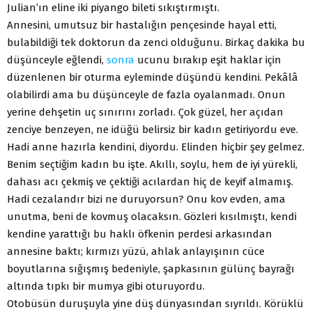
Julian’ın eline iki piyango bileti sıkıştırmıştı.
Annesini, umutsuz bir hastalığın pençesinde hayal etti,
bulabildiği tek doktorun da zenci olduğunu. Birkaç dakika bu
düşünceyle eğlendi,
sonra
ucunu bırakıp eşit haklar için
düzenlenen bir oturma eyleminde düşündü kendini. Pekâlâ
olabilirdi ama bu düşünceyle de fazla oyalanmadı. Onun
yerine dehşetin uç sınırını zorladı. Çok güzel, her açıdan
zenciye benzeyen, ne idüğü belirsiz bir kadın getiriyordu eve.
Hadi anne hazırla kendini, diyordu. Elinden hiçbir şey gelmez.
Benim seçtiğim kadın bu işte. Akıllı, soylu, hem de iyi yürekli,
dahası acı çekmiş ve çektiği acılardan hiç de keyif almamış.
Hadi cezalandır bizi ne duruyorsun? Onu kov evden, ama
unutma, beni de kovmuş olacaksın. Gözleri kısılmıştı, kendi
kendine yarattığı bu haklı öfkenin perdesi arkasından
annesine baktı; kırmızı yüzü, ahlak anlayışının cüce
boyutlarına sığışmış bedeniyle, şapkasının gülünç bayrağı
altında tıpkı bir mumya gibi oturuyordu.
Otobüsün duruşuyla yine düş dünyasından sıyrıldı. Körüklü