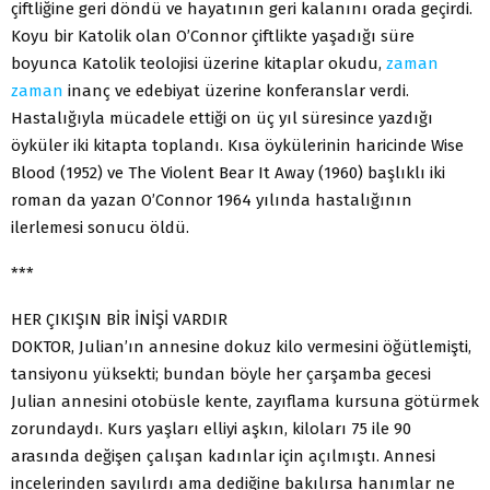
çiftliğine geri döndü ve hayatının geri kalanını orada geçirdi.
Koyu bir Katolik olan O’Connor çiftlikte yaşadığı süre
boyunca Katolik teolojisi üzerine kitaplar okudu,
zaman
zaman
inanç ve edebiyat üzerine konferanslar verdi.
Hastalığıyla mücadele ettiği on üç yıl süresince yazdığı
öyküler iki kitapta toplandı. Kısa öykülerinin haricinde Wise
Blood (1952) ve The Violent Bear It Away (1960) başlıklı iki
roman da yazan O’Connor 1964 yılında hastalığının
ilerlemesi sonucu öldü.
***
HER ÇIKIŞIN BİR İNİŞİ VARDIR
DOKTOR, Julian’ın annesine dokuz kilo vermesini öğütlemişti,
tansiyonu yüksekti; bundan böyle her çarşamba gecesi
Julian annesini otobüsle kente, zayıflama kursuna götürmek
zorundaydı. Kurs yaşları elliyi aşkın, kiloları 75 ile 90
arasında değişen çalışan kadınlar için açılmıştı. Annesi
incelerinden sayılırdı ama dediğine bakılırsa hanımlar ne