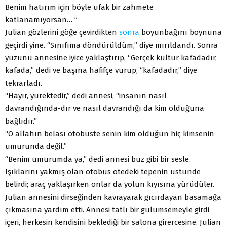
Benim hatırım için böyle ufak bir zahmete
katlanamıyorsan… ”
Julian gözlerini göğe çevirdikten
sonra
boyunbağını boynuna
geçirdi yine. “Sınıfıma döndürüldüm,” diye mırıldandı. Sonra
yüzünü annesine iyice yaklaştırıp, “Gerçek kültür kafadadır,
kafada,” dedi ve başına hafifçe vurup, “kafadadır,” diye
tekrarladı.
“Hayır, yürektedir,” dedi annesi, “insanın nasıl
davrandığında-dır ve nasıl davrandığı da kim olduğuna
bağlıdır.”
“O allahın belası otobüste senin kim olduğun hiç kimsenin
umurunda değil.”
“Benim umurumda ya,” dedi annesi buz gibi bir sesle.
Işıklarını yakmış olan otobüs ötedeki tepenin üstünde
belirdi; araç yaklaşırken onlar da yolun kıyısına yürüdüler.
Julian annesini dirseğinden kavrayarak gıcırdayan basamağa
çıkmasına yardım etti. Annesi tatlı bir gülümsemeyle girdi
içeri, herkesin kendisini beklediği bir salona girercesine. Julian