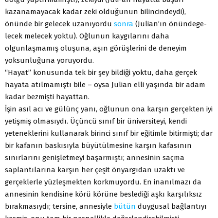
kazanamayacak kadar zeki olduğunun bilincindeydi),
önünde bir gelecek uzanıyordu
sonra
(Julian’ın önündege-
lecek melecek yoktu). Oğlunun kaygılarını daha
olgunlaşmamış oluşuna, aşın görüşlerini de deneyim
yoksunluğuna yoruyordu.
“Hayat” konusunda tek bir şey bildiği yoktu, daha gerçek
hayata atılmamıştı bile – oysa Julian elli yaşında bir adam
kadar bezmişti hayattan.
İşin asıl acı ve gülünç yanı, oğlunun ona karşın gerçekten iyi
yetişmiş olmasıydı. Üçüncü sınıf bir üniversiteyi, kendi
yeteneklerini kullanarak birinci sınıf bir eğitimle bitirmişti; dar
bir kafanın baskısıyla büyütülmesine karşın kafasının
sınırlarını genişletmeyi başarmıştı; annesinin saçma
saplantılarına karşın her çeşit önyargıdan uzaktı ve
gerçeklerle yüzleşmekten korkmuyordu. En inanılmazı da
annesinin kendisine körü körüne beslediği aşkı karşılıksız
bırakmasıydı; tersine, annesiyle
bütün
duygusal bağlantıyı