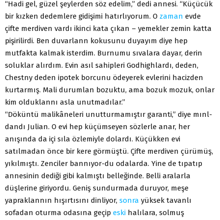
“Hadi gel, güzel şeylerden söz edelim,” dedi annesi. “Küçücük
bir kızken dedemlere gidişimi hatırlıyorum. O
zaman
evde
çifte merdiven vardı ikinci kata çıkan – yemekler zemin katta
pişirilirdi. Ben duvarlann kokusunu duyayım diye hep
mutfakta kalmak isterdim. Burnumu sıvalara dayar, derin
soluklar alırdım. Evin asıl sahipleri Godhighlardı, deden,
Chestny deden ipotek borcunu ödeyerek evlerini hacizden
kurtarmış. Mali durumlan bozuktu, ama bozuk mozuk, onlar
kim olduklannı asla unutmadılar.”
“Döküntü malikâneleri unutturmamıştır garanti,” diye mınl-
dandı Julian. O evi hep küçümseyen sözlerle anar, her
anışında da içi sıla özlemiyle dolardı. Küçükken evi
satılmadan önce bir kere görmüştü. Çifte merdiven çürümüş,
yıkılmıştı. Zenciler bannıyor-du odalarda. Yine de tıpatıp
annesinin dediği gibi kalmıştı belleğinde. Belli aralarla
düşlerine giriyordu. Geniş sundurmada duruyor, meşe
yapraklannın hışırtısını dinliyor,
sonra
yüksek tavanlı
sofadan oturma odasına geçip
eski
halılara, solmuş