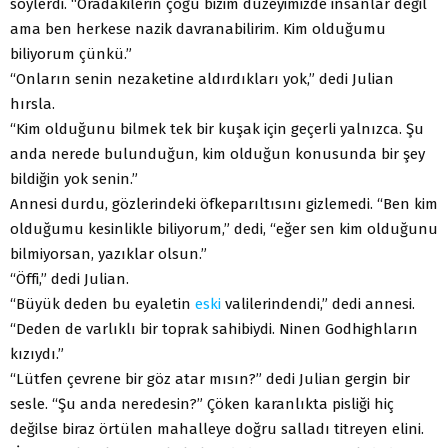
söylerdi. “Oradakilerin çoğu bizim düzeyimizde insanlar değil
ama ben herkese nazik davranabilirim. Kim olduğumu
biliyorum çünkü.”
“Onların senin nezaketine aldırdıkları yok,” dedi Julian
hırsla.
“Kim olduğunu bilmek tek bir kuşak için geçerli yalnızca. Şu
anda nerede bulunduğun, kim olduğun konusunda bir şey
bildiğin yok senin.”
Annesi durdu, gözlerindeki öfkeparıltısını gizlemedi. “Ben kim
olduğumu kesinlikle biliyorum,” dedi, “eğer sen kim olduğunu
bilmiyorsan, yazıklar olsun.”
“Öffi,” dedi Julian.
“Büyük deden bu eyaletin
eski
valilerindendi,” dedi annesi.
“Deden de varlıklı bir toprak sahibiydi. Ninen Godhighların
kızıydı.”
“Lütfen çevrene bir göz atar mısın?” dedi Julian gergin bir
sesle. “Şu anda neredesin?” Çöken karanlıkta pisliği hiç
değilse biraz örtülen mahalleye doğru salladı titreyen elini.