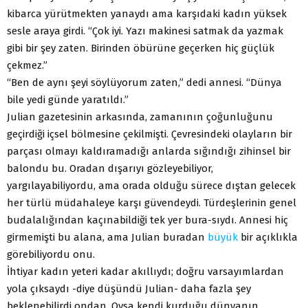
kibarca yürütmekten yanaydı ama karşıdaki kadın yüksek
sesle araya girdi. “Çok iyi. Yazı makinesi satmak da yazmak
gibi bir şey zaten. Birinden öbürüne geçerken hiç güçlük
çekmez.”
“Ben de aynı şeyi söylüyorum zaten,” dedi annesi. “Dünya
bile yedi günde yaratıldı.”
Julian gazetesinin arkasında, zamanının çoğunluğunu
geçirdiği içsel bölmesine çekilmişti. Çevresindeki olayların bir
parçası olmayı kaldıramadığı anlarda sığındığı zihinsel bir
balondu bu. Oradan dışarıyı gözleyebiliyor,
yargılayabiliyordu, ama orada olduğu sürece dıştan gelecek
her türlü müdahaleye karşı güvendeydi. Türdeşlerinin genel
budalalığından kaçınabildiği tek yer bura-sıydı. Annesi hiç
girmemişti bu alana, ama Julian buradan
büyük
bir açıklıkla
görebiliyordu onu.
İhtiyar kadın yeteri kadar akıllıydı; doğru varsayımlardan
yola çıksaydı -diye düşündü Julian- daha fazla şey
beklenebilirdi ondan. Oysa kendi kurduğu dünyanın