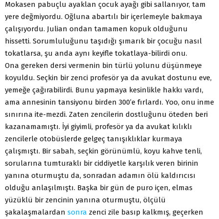
Mokasen pabuçlu ayaklan çocuk ayağı gibi sallanıyor, tam
yere değmiyordu. Oğluna abartılı bir içerlemeyle bakmaya
çalışıyordu. Julian ondan tamamen kopuk olduğunu
hissetti. Sorumluluğunu taşıdığı şımarık bir çocuğu nasıl
tokatlarsa, şu anda aynı keyifle tokatlaya-bilirdi onu.
Ona gereken dersi vermenin bin türlü yolunu düşünmeye
koyuldu. Seçkin bir zenci profesör ya da avukat dostunu eve,
yemeğe çağırabilirdi. Bunu yapmaya kesinlikle hakkı vardı,
ama annesinin tansiyonu birden 300’e fırlardı. Yoo, onu inme
sınırına ite-mezdi. Zaten zencilerin dostluğunu öteden beri
kazanamamıştı. İyi giyimli, profesör ya da avukat kılıklı
zencilerle otobüslerde gelgeç tanışıklıklar kurmaya
çalışmıştı. Bir sabah, seçkin görünümlü, koyu kahve tenli,
sorularına tumturaklı bir ciddiyetle karşılık veren birinin
yanına oturmuştu da, sonradan adamın ölü kaldırıcısı
olduğu anlaşılmıştı. Başka bir gün de puro içen, elmas
yüzüklü bir zencinin yanına oturmuştu, ölçülü
şakalaşmalardan
sonra
zenci zile basıp kalkmış, geçerken