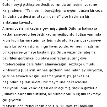
Gülümseyişi gittikçe sertleşti, sonunda annesinin yüzüne
karşı alenen, “Tam senin bayağılığına uygun düşen bir ceza.
Bir daha bu dersi unutayım deme!” diye haykıran bir
anlatıma kavuştu.
Annesi gözlerini kadına çevirmişti şimdi. Oğluna bakmaya
katlanamıyordu besbelli, kadını yeğliyordu. Julian yanında
kıpır kıpır bir yaratığın varlığını duydu. Kadın püskürmeye
hazır bir volkan gibi için için kaynıyordu. Annesinin ağzının
bir köşesi se-yirmeye başlamıştı. Onun yüzünde iyileşme
belirtileri gördükçe, bu olayı sonradan gülünç diye
niteleyeceğini, ders falan almayacağını sezdikçe umudu
kınlıyordu Julian’ın. Annesi gözlerini kadından ayırmıyordu,
yüzüne sevinçli bir gülümseme yayılmıştı, şapkasını
başından aşıran sevimli bir maymuna bakarcasına
bakıyordu ona. Zenci oğlan da iri açılmış, şaşkın gözlerle
Julian’ın annesini süzüyor, bir süredir onun ilgisini çekmeye
çalışıyordu.
“Carver!” dedi zenci kadın ansızın. “Buraya gel bakiyim!”