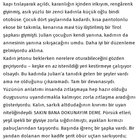
kapı tıslayarak açıldı, karanlığın içinden irikıyım, rengârenk
giyinmiş, asık yüzlü bir zenci kadınla küçük oğlu bindi
otobüse. Çocuk dört yaşlarında kadardı, kısa pantolonlu
ekose bir takımla, kenarına mavi tüy iliştirilmiş bir Tirol
şapkası giymişti. Julian çocuğun kendi yanına, kadının da
annesinin yanına sıkışacağını umdu. Daha iyi bir düzenleme
gelmiyordu aklına.
Kadın jetonu beklerken nerelere oturabileceğini gözden
geçiriyordu – keşke en az istenildiği yeri kestirmeye çalışıyor
olsaydı. Bu kadında Julian’a tanıdık gelen bir şeyler vardı
ama ne olduğunu çıkaramadı. Tam bir devanasıydı.
Yüzünün anlatımı insanda zıtlaşmaya hep hazır olduğu
duygusunu uyandırmakla kalmıyor, zorla zıtlaşma aradığını
gösteriyordu. Kalın, sarkık altdudağının kıvrımı bir uyan
niteliğindeydi: SAKIN BANA DOKUNAYIM DEME. Pörsük etleri,
yeşil ipekli bir giysiye zorla sığdırılmıştı, ayaklan kırmızı
pabuçlarından taşıyordu. Başında iğrenç bir şapka vardı. Bir
yandan dolanan mor kadife şerit öbür uçtan sarkıyordu;