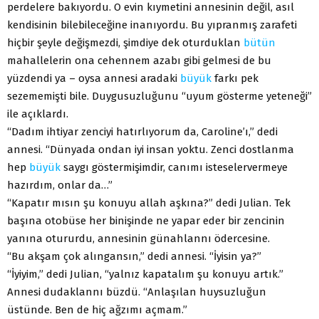
perdelere bakıyordu. O evin kıymetini annesinin değil, asıl
kendisinin bilebileceğine inanıyordu. Bu yıpranmış zarafeti
hiçbir şeyle değişmezdi, şimdiye dek oturduklan
bütün
mahallelerin ona cehennem azabı gibi gelmesi de bu
yüzdendi ya – oysa annesi aradaki
büyük
farkı pek
sezememişti bile. Duygusuzluğunu “uyum gösterme yeteneği”
ile açıklardı.
“Dadım ihtiyar zenciyi hatırlıyorum da, Caroline’ı,” dedi
annesi. “Dünyada ondan iyi insan yoktu. Zenci dostlanma
hep
büyük
saygı göstermişimdir, canımı isteselervermeye
hazırdım, onlar da…”
“Kapatır mısın şu konuyu allah aşkına?” dedi Julian. Tek
başına otobüse her binişinde ne yapar eder bir zencinin
yanına otururdu, annesinin günahlannı ödercesine.
“Bu akşam çok alıngansın,” dedi annesi. “İyisin ya?”
“İyiyim,” dedi Julian, “yalnız kapatalım şu konuyu artık.”
Annesi dudaklannı büzdü. “Anlaşılan huysuzluğun
üstünde. Ben de hiç ağzımı açmam.”