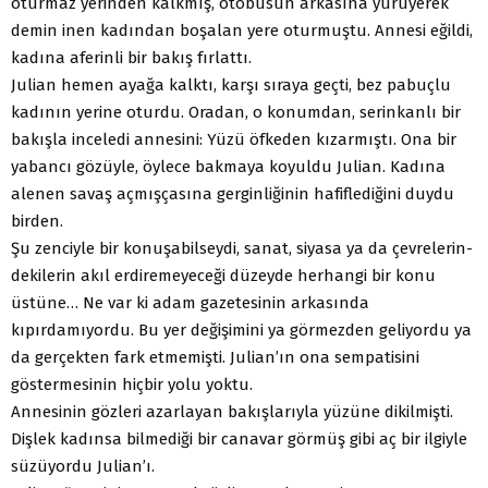
oturmaz yerinden kalkmış, otobüsün arkasına yürüyerek
demin inen kadından boşalan yere oturmuştu. Annesi eğildi,
kadına aferinli bir bakış fırlattı.
Julian hemen ayağa kalktı, karşı sıraya geçti, bez pabuçlu
kadının yerine oturdu. Oradan, o konumdan, serinkanlı bir
bakışla inceledi annesini: Yüzü öfkeden kızarmıştı. Ona bir
yabancı gözüyle, öylece bakmaya koyuldu Julian. Kadına
alenen savaş açmışçasına gerginliğinin hafiflediğini duydu
birden.
Şu zenciyle bir konuşabilseydi, sanat, siyasa ya da çevrelerin-
dekilerin akıl erdiremeyeceği düzeyde herhangi bir konu
üstüne… Ne var ki adam gazetesinin arkasında
kıpırdamıyordu. Bu yer değişimini ya görmezden geliyordu ya
da gerçekten fark etmemişti. Julian’ın ona sempatisini
göstermesinin hiçbir yolu yoktu.
Annesinin gözleri azarlayan bakışlarıyla yüzüne dikilmişti.
Dişlek kadınsa bilmediği bir canavar görmüş gibi aç bir ilgiyle
süzüyordu Julian’ı.