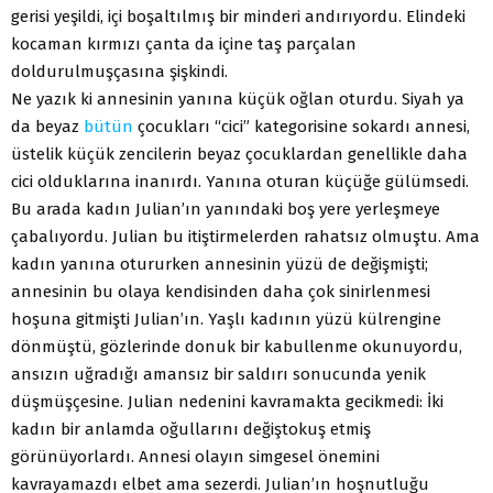
gerisi yeşildi, içi boşaltılmış bir minderi andırıyordu. Elindeki
kocaman kırmızı çanta da içine taş parçalan
doldurulmuşçasına şişkindi.
Ne yazık ki annesinin yanına küçük oğlan oturdu. Siyah ya
da beyaz
bütün
çocukları “cici” kategorisine sokardı annesi,
üstelik küçük zencilerin beyaz çocuklardan genellikle daha
cici olduklarına inanırdı. Yanına oturan küçüğe gülümsedi.
Bu arada kadın Julian’ın yanındaki boş yere yerleşmeye
çabalıyordu. Julian bu itiştirmelerden rahatsız olmuştu. Ama
kadın yanına otururken annesinin yüzü de değişmişti;
annesinin bu olaya kendisinden daha çok sinirlenmesi
hoşuna gitmişti Julian’ın. Yaşlı kadının yüzü külrengine
dönmüştü, gözlerinde donuk bir kabullenme okunuyordu,
ansızın uğradığı amansız bir saldırı sonucunda yenik
düşmüşçesine. Julian nedenini kavramakta gecikmedi: İki
kadın bir anlamda oğullarını değiştokuş etmiş
görünüyorlardı. Annesi olayın simgesel önemini
kavrayamazdı elbet ama sezerdi. Julian’ın hoşnutluğu