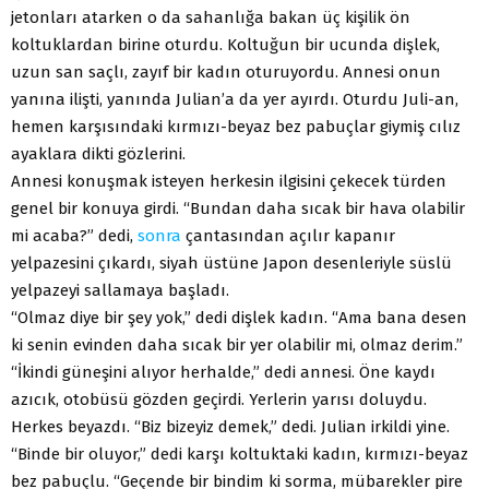
jetonları atarken o da sahanlığa bakan üç kişilik ön
koltuklardan birine oturdu. Koltuğun bir ucunda dişlek,
uzun san saçlı, zayıf bir kadın oturuyordu. Annesi onun
yanına ilişti, yanında Julian’a da yer ayırdı. Oturdu Juli-an,
hemen karşısındaki kırmızı-beyaz bez pabuçlar giymiş cılız
ayaklara dikti gözlerini.
Annesi konuşmak isteyen herkesin ilgisini çekecek türden
genel bir konuya girdi. “Bundan daha sıcak bir hava olabilir
mi acaba?” dedi,
sonra
çantasından açılır kapanır
yelpazesini çıkardı, siyah üstüne Japon desenleriyle süslü
yelpazeyi sallamaya başladı.
“Olmaz diye bir şey yok,” dedi dişlek kadın. “Ama bana desen
ki senin evinden daha sıcak bir yer olabilir mi, olmaz derim.”
“İkindi güneşini alıyor herhalde,” dedi annesi. Öne kaydı
azıcık, otobüsü gözden geçirdi. Yerlerin yarısı doluydu.
Herkes beyazdı. “Biz bizeyiz demek,” dedi. Julian irkildi yine.
“Binde bir oluyor,” dedi karşı koltuktaki kadın, kırmızı-beyaz
bez pabuçlu. “Geçende bir bindim ki sorma, mübarekler pire