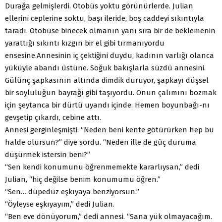
Durağa gelmişlerdi. Otobüs yoktu görünürlerde. Julian
ellerini ceplerine soktu, başı ileride, boş caddeyi sıkıntıyla
taradı. Otobüse binecek olmanın yanı sıra bir de beklemenin
yarattığı sıkıntı kızgın bir el gibi tırmanıyordu
ensesine.Annesinin iç çektiğini duydu, kadının varlığı olanca
yüküyle abandı üstüne. Soğuk bakışlarla süzdü annesini.
Gülünç şapkasının altında dimdik duruyor, şapkayı düşsel
bir soyluluğun bayrağı gibi taşıyordu. Onun çalımını bozmak
için şeytanca bir dürtü uyandı içinde. Hemen boyunbağı-nı
gevşetip çıkardı, cebine attı.
Annesi gerginleşmişti. “Neden beni kente götürürken hep bu
halde olursun?” diye sordu. “Neden ille de güç duruma
düşürmek istersin beni?”
“Sen kendi konumunu öğrenmemekte kararlıysan,” dedi
Julian, “hiç değilse benim konumumu öğren.”
“Sen… düpedüz eşkıyaya benziyorsun.”
“Öyleyse eşkıyayım,” dedi Julian.
“Ben eve dönüyorum,” dedi annesi. “Sana yük olmayacağım.