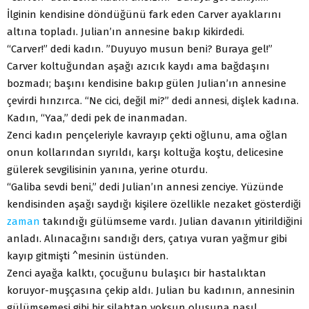
İlginin kendisine döndüğünü fark eden Carver ayaklarını
altına topladı. Julian’ın annesine bakıp kikirdedi.
“Carver!” dedi kadın. ”Duyuyo musun beni? Buraya gel!”
Carver koltuğundan aşağı azıcık kaydı ama bağdaşını
bozmadı; başını kendisine bakıp gülen Julian’ın annesine
çevirdi hınzırca. “Ne cici, değil mi?” dedi annesi, dişlek kadına.
Kadın, “Yaa,” dedi pek de inanmadan.
Zenci kadın pençeleriyle kavrayıp çekti oğlunu, ama oğlan
onun kollarından sıyrıldı, karşı koltuğa koştu, delicesine
gülerek sevgilisinin yanına, yerine oturdu.
“Galiba sevdi beni,” dedi Julian’ın annesi zenciye. Yüzünde
kendisinden aşağı saydığı kişilere özellikle nezaket gösterdiği
zaman
takındığı gülümseme vardı. Julian davanın yitirildiğini
anladı. Alınacağını sandığı ders, çatıya vuran yağmur gibi
kayıp gitmişti ^mesinin üstünden.
Zenci ayağa kalktı, çocuğunu bulaşıcı bir hastalıktan
koruyor-muşçasına çekip aldı. Julian bu kadının, annesinin
gülümsemesi gibi bir silahtan yoksun oluşuna nasıl