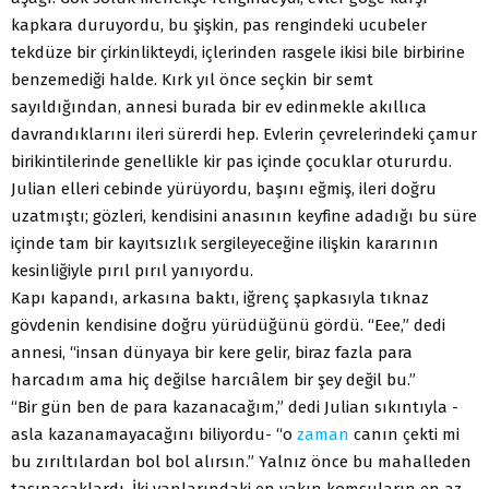
kapkara duruyordu, bu şişkin, pas rengindeki ucubeler
tekdüze bir çirkinlikteydi, içlerinden rasgele ikisi bile birbirine
benzemediği halde. Kırk yıl önce seçkin bir semt
sayıldığından, annesi burada bir ev edinmekle akıllıca
davrandıklarını ileri sürerdi hep. Evlerin çevrelerindeki çamur
birikintilerinde genellikle kir pas içinde çocuklar otururdu.
Julian elleri cebinde yürüyordu, başını eğmiş, ileri doğru
uzatmıştı; gözleri, kendisini anasının keyfine adadığı bu süre
içinde tam bir kayıtsızlık sergileyeceğine ilişkin kararının
kesinliğiyle pırıl pırıl yanıyordu.
Kapı kapandı, arkasına baktı, iğrenç şapkasıyla tıknaz
gövdenin kendisine doğru yürüdüğünü gördü. “Eee,” dedi
annesi, “insan dünyaya bir kere gelir, biraz fazla para
harcadım ama hiç değilse harcıâlem bir şey değil bu.”
“Bir gün ben de para kazanacağım,” dedi Julian sıkıntıyla -
asla kazanamayacağını biliyordu- “o
zaman
canın çekti mi
bu zırıltılardan bol bol alırsın.” Yalnız önce bu mahalleden