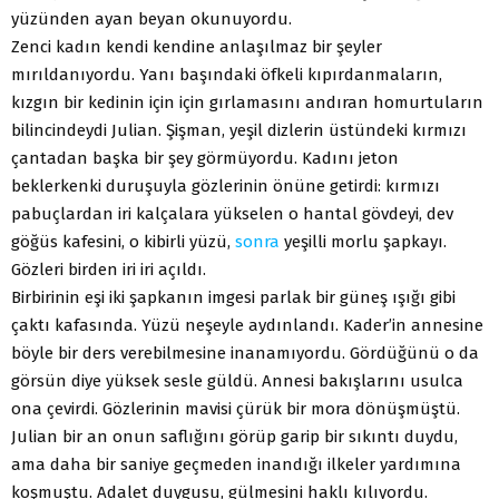
yüzünden ayan beyan okunuyordu.
Zenci kadın kendi kendine anlaşılmaz bir şeyler
mırıldanıyordu. Yanı başındaki öfkeli kıpırdanmaların,
kızgın bir kedinin için için gırlamasını andıran homurtuların
bilincindeydi Julian. Şişman, yeşil dizlerin üstündeki kırmızı
çantadan başka bir şey görmüyordu. Kadını jeton
beklerkenki duruşuyla gözlerinin önüne getirdi: kırmızı
pabuçlardan iri kalçalara yükselen o hantal gövdeyi, dev
göğüs kafesini, o kibirli yüzü,
sonra
yeşilli morlu şapkayı.
Gözleri birden iri iri açıldı.
Birbirinin eşi iki şapkanın imgesi parlak bir güneş ışığı gibi
çaktı kafasında. Yüzü neşeyle aydınlandı. Kader’in annesine
böyle bir ders verebilmesine inanamıyordu. Gördüğünü o da
görsün diye yüksek sesle güldü. Annesi bakışlarını usulca
ona çevirdi. Gözlerinin mavisi çürük bir mora dönüşmüştü.
Julian bir an onun saflığını görüp garip bir sıkıntı duydu,
ama daha bir saniye geçmeden inandığı ilkeler yardımına
koşmuştu. Adalet duygusu, gülmesini haklı kılıyordu.