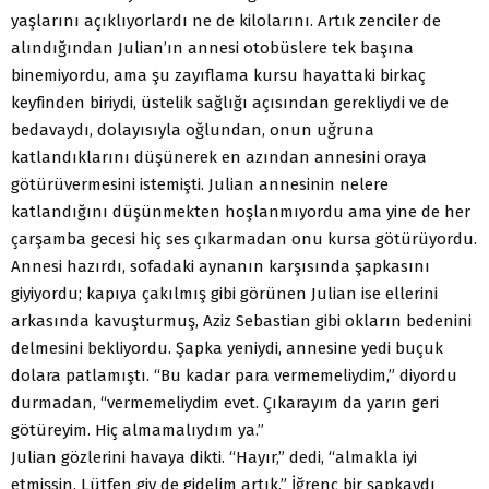
yaşlarını açıklıyorlardı ne de kilolarını. Artık zenciler de
alındığından Julian’ın annesi otobüslere tek başına
binemiyordu, ama şu zayıflama kursu hayattaki birkaç
keyfinden biriydi, üstelik sağlığı açısından gerekliydi ve de
bedavaydı, dolayısıyla oğlundan, onun uğruna
katlandıklarını düşünerek en azından annesini oraya
götürüvermesini istemişti. Julian annesinin nelere
katlandığını düşünmekten hoşlanmıyordu ama yine de her
çarşamba gecesi hiç ses çıkarmadan onu kursa götürüyordu.
Annesi hazırdı, sofadaki aynanın karşısında şapkasını
giyiyordu; kapıya çakılmış gibi görünen Julian ise ellerini
arkasında kavuşturmuş, Aziz Sebastian gibi okların bedenini
delmesini bekliyordu. Şapka yeniydi, annesine yedi buçuk
dolara patlamıştı. “Bu kadar para vermemeliydim,” diyordu
durmadan, “vermemeliydim evet. Çıkarayım da yarın geri
götüreyim. Hiç almamalıydım ya.”
Julian gözlerini havaya dikti. “Hayır,” dedi, “almakla iyi
etmişsin. Lütfen giy de gidelim artık.” İğrenç bir şapkaydı