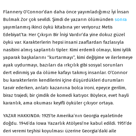
Flannery O’Connor’dan daha önce yayımladığımız İyi İnsan
Bulmak Zor çok sevildi. Şimdi de yazarın ölümünden
sonra
yayımlanmış ikinci öykü kitabına yer veriyoruz Metis
Edebiyat’ta: Her Çıkışın Bir İnişi Vardır’da yine dokuz güzel
öykü var. Karakterlerin hepsi insani zaaflardan fazlasıyla
nasibini almış saplantılı tipler: Kimi erdemli olmayı, kimi iyilik
yaparak başkalarını “kurtarmayı”, kimi değişime ve ilerlemeye
ayak uydurmayı, bazıları da ırkçılık gibi sosyal sorunları
dert edinmiş ya da ölüme kafayı takmış insanlar. O’Connor
bu karakterlerin kendilerini içine düşürdükleri durumları
tasvir ederken, anlatı kazanına bolca ironi, epeyce gerilim,
biraz trajedi, bir çimdik de komedi katıyor. Böylece, evet hayli
karanlık, ama okuması keyifli öyküler çıkıyor ortaya.
YAZAR HAKKINDA: 1925’te Amerika’nın Georgia eyaletinde
doğdu. 1946’da Iowa Yazarlık Atölyesi’ne kabul edildi. 1951’de
deri veremi teşhisi koyulması üzerine Georgia’daki aile