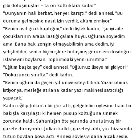
gibi doluşmuşlar – ta ön koltuklara kadar.”
“Dünyanın hali berbat, her yer karıştı,” dedi annesi. “Bu
duruma gelmesine nasıl izin verdik, aklım ermiyor.”
“Benim asıl gıcık kaptığım,” dedi dişlek kadın, “şu iyi aile
çocuklarının araba lastiği çalma huyu. Oğluma söyledim
ama. Bana bak, zengin olmayabilirsin ama dedim, iyi
yetiştirildin, seni o biçim işlere bulaşmış görürsem dosdoğru
ıslahevini boylarsın. Toplumdaki yerini unutma.”
“Eğitim başka şey,” dedi annesi. “Oğlunuz liseye mi gidiyor?”
“Dokuzuncu sınıfta,” dedi kadın.
“Benim oğlum da geçen yıl üniversiteyi bitirdi. Yazar olmak
istiyor ya, mesleğe atılana kadar yazı makinesi satıcılığı
yapacak.”
Kadın eğilip Julian’a bir göz attı, gelgelelim öylesine hain bir
bakışla karşılaştı ki hemen pusup koltuğuna sinmek
zorunda kaldı. Sahanlığın öte yanında unutulmuş bir
gazete duruyordu. Julian kalktı, gazeteyi aldı, yüz hizasında
tutup boydan boya açtı. Annesi söyleşiyi daha alçak sesle,