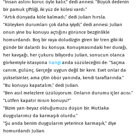
“İnsan aslını korur, öyle kalır,” dedi annesi. “Büyük dedenin
bir pamuk çiftliği, iki yüz de kölesi vardı.”
“Artık dünyada köle kalmadı,” dedi Julian hırsla.
“Köleyken durumları çok daha iyiydi,” dedi annesi. Julian
onun yine bu konuyu açtığını görünce bezginlikle
homurdandı. Boş bir raya doludizgin giren bir tren gibi iki
günde bir dalardı bu konuya. Konuşmasındaki her durağı,
her kavşağı, her çukuru biliyordu Julian, sonucun olanca
görkemiyle istasyona
hangi
anda süzüleceğini de: “Saçma
canım, gülünç. Gerçeğe uygun değil bir kere. Evet onlar da
yükselsinler, ama çitin öbür yanında, kendi taraflarında.”
“Bu konuyu kapatalım,” dedi Julian.
“Ben asıl melezlere üzülüyorum. Onların durumu içler acısı.”
“Lütfen kapatır mısın konuyu?”
“Bizim yan-beyaz olduğumuzu düşün bir. Mutlaka
duygularımız da karmaşık olurdu.”
“Şu anda benim duygularım yeterince karmaşık,” diye
homurdandı Julian.