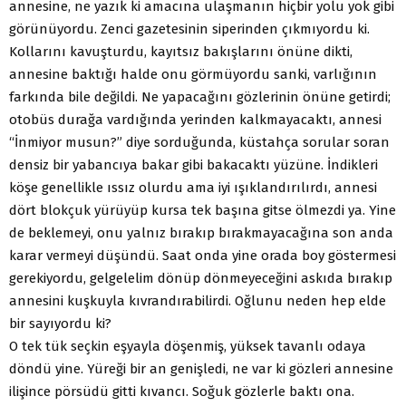
annesine, ne yazık ki amacına ulaşmanın hiçbir yolu yok gibi
görünüyordu. Zenci gazetesinin siperinden çıkmıyordu ki.
Kollarını kavuşturdu, kayıtsız bakışlarını önüne dikti,
annesine baktığı halde onu görmüyordu sanki, varlığının
farkında bile değildi. Ne yapacağını gözlerinin önüne getirdi;
otobüs durağa vardığında yerinden kalkmayacaktı, annesi
“İnmiyor musun?” diye sorduğunda, küstahça sorular soran
densiz bir yabancıya bakar gibi bakacaktı yüzüne. İndikleri
köşe genellikle ıssız olurdu ama iyi ışıklandırılırdı, annesi
dört blokçuk yürüyüp kursa tek başına gitse ölmezdi ya. Yine
de beklemeyi, onu yalnız bırakıp bırakmayacağına son anda
karar vermeyi düşündü. Saat onda yine orada boy göstermesi
gerekiyordu, gelgelelim dönüp dönmeyeceğini askıda bırakıp
annesini kuşkuyla kıvrandırabilirdi. Oğlunu neden hep elde
bir sayıyordu ki?
O tek tük seçkin eşyayla döşenmiş, yüksek tavanlı odaya
döndü yine. Yüreği bir an genişledi, ne var ki gözleri annesine
ilişince pörsüdü gitti kıvancı. Soğuk gözlerle baktı ona.