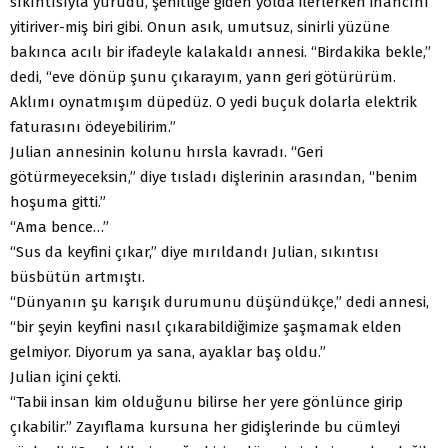
sıkıntısıyla yürüdü, şehitliğe giden yolda ilerlerken inancını
yitiriver-miş biri gibi. Onun asık, umutsuz, sinirli yüzüne
bakınca acılı bir ifadeyle kalakaldı annesi. “Birdakika bekle,”
dedi, “eve dönüp şunu çıkarayım, yann geri götürürüm.
Aklımı oynatmışım düpedüz. O yedi buçuk dolarla elektrik
faturasını ödeyebilirim.”
Julian annesinin kolunu hırsla kavradı. “Geri
götürmeyeceksin,” diye tısladı dişlerinin arasından, “benim
hoşuma gitti.”
“Ama bence…”
“Sus da keyfini çıkar,” diye mırıldandı Julian, sıkıntısı
büsbütün artmıştı.
“Dünyanın şu karışık durumunu düşündükçe,” dedi annesi,
“bir şeyin keyfini nasıl çıkarabildiğimize şaşmamak elden
gelmiyor. Diyorum ya sana, ayaklar baş oldu.”
Julian içini çekti.
“Tabii insan kim olduğunu bilirse her yere gönlünce girip
çıkabilir.” Zayıflama kursuna her gidişlerinde bu cümleyi