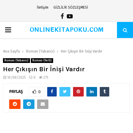
İletişim
GİZLİLİK SÖZLEŞMESİ
Facebook
Youtube
ONLİNEKİTAPOKU.COM
PRIMARY
MENU
Ana Sayfa
Roman (Yabancı)
Her Çıkışın Bir İnişi Vardır
Roman (Yabancı)
Roman (Yerli)
Her Çıkışın Bir İnişi Vardır
16/08/2025
0
275
PAYLAŞ
0