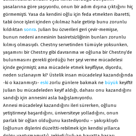
yasalarına göre yaşıyordu, onun bir adım dışına çıktığını hiç
görmemişti. Yasa da kendini oğlu için feda etmekten ibaretti,
tabii önce işleri içinden çıkılmaz hale getirip bunu zorunlu
kıldıktan
sonra
. Julian bu özverileri geri çevir-memişse,
bunun nedeni annesinin basiretsizliğinin bunları zorunlu
kılmış olmasıydı. Chestny servetinden tümüyle yoksunken,
yaşamını bir Chestny gibi davranma ve oğluna bir Chestny’de
bulunmasını gerekli gördüğü her şeyi verme mücadelesi
içinde geçirmişti; ama mücadele etmek keyifliyse, diyordu,
neden sızlanayım ki? Üstelik insan mücadeleyi kazandığında
-ki o kazanmıştı-
eski
zorlu günlere bakmak ne
büyük
keyifti!
Julian bu mücadeleden keyif aldığı, dahası onu kazandığını
sandığı için annesini asla bağışlamıyordu.
Annesi mücadeleyi kazandığını ileri sürerken, oğlunu
yetiştirmeyi başardığını, üniversiteye yolladığını, onun
parlak bir oğlan olduğunu kastediyordu – yakışıklıydı
(oğlunun dişlerini düzeltti-rebilmek için kendisi yıllarca
dolgu yaptırmamıştı), zekiydi (Juli-an hayatta başarı