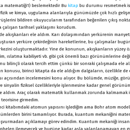
tta matematiği1) beslemektedir Bu
kitap
bu durumu resmetmek is
i fizik ve kimya, uygulama alanlarıyla günümüzde çok hızlı geli
rüşlerini bildiren okuyucularım tarafından beğenilen çıkış nokt
 çalışan tarihsel yaklaşımı korudum.
mde akışkanları ele aldım. Karı dolaşımından yerkürenin manyet
uşturan yerküre çekirdeğinin hareketlerine, bu çalışmalar bugü
rkezini oluşturmaktadır. Yine de konunun, akışkanların yüzey öze
lim, ıslatma kabiliyeti vb. gibi çok önemli bazı görünümlerine d
u bilinçli olarak tercih ettim çünkü bir sonraki çalışmada ele a
n konusu, birinci kitapta da ele aldığım dalgaların, özellikle de 
ı açısından incelemesini konu alıyor. Bu bölümde, müziğe, gö
ve sinyalin fiziksel özellikleriyle işlenmesine kadar genel görü
le aldım. Araç olarak matematik kullanmak zorunda kalmamak i
teorisine girmedim.
rinci kitabımdaki atomun yapısını işlediğim ama Bohr atom mode
ölümlerden birini tamamlıyor. Burada, kuantum mekaniğini mate
şvurmadan açıklamayı görev edindim. Kuantum mekaniği insan 
üphelen ilemeyecek ve bugüne kadar asla yalanlanamayan en g