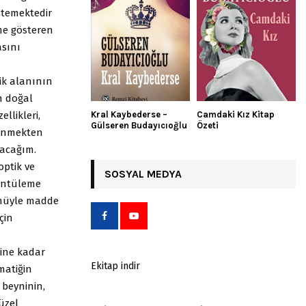
temektedir
şme gösteren
asını
ik alanının
n doğal
Kral Kaybederse –
Camdaki Kız Kitap
llikleri,
Gülseren Budayıcıoğlu
Özeti
eğinmekten
lacağım.
optik ve
SOSYAL MEDYA
rüntüleme
nümüyle madde
çin
line kadar
Ekitap indir
matiğin
beyninin,
üzel