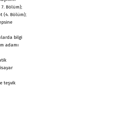
 7. Bölüm);
t (4. Bölüm);
epsine
larda bilgi
lim adamı
tik
isayar
e teşvik