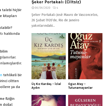
Şeker Portakalı (Ciltsiz)
06/06/2020
4
 talebi hiçbir
Şeker Portakalı José Mauro de Vasconcelos,
 kitapları
26 Şubat l920’de, Rio de Janeiro
yakınlarındaki...
labilir?
şatı hakkında
bilim
ılanırlar.
nlamışlardır.
an
tehlikeli bir
inci ciltten
Üç Kız Kardeş – İclal
Oguz Atay –
bollere ya da
Aydın
Tutunamayanlar
me fiziğin
üm doğal