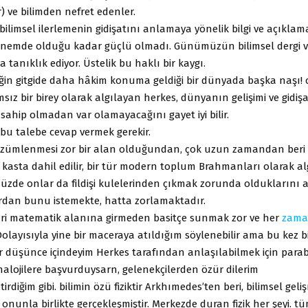
 ve bilimden nefret edenler.
, bilimsel ilerlemenin gidişatını anlamaya yönelik bilgi ve açıklama
nemde olduğu kadar güçlü olmadı. Günümüzün bilimsel dergi ve
tanıklık ediyor. Üstelik bu haklı bir kaygı.
iğin gitgide daha hâkim konuma geldiği bir dünyada başka naşı! o
sız bir birey olarak algılayan herkes, dünyanın gelişimi ve gidi
ye sahip olmadan var olamayacağını gayet iyi bilir.
u talebe cevap vermek gerekir.
özümlenmesi zor bir alan olduğundan, çok uzun zamandan beri 
kasta dahil edilir, bir tür modern toplum Brahmanları olarak alg
zde onlar da fildişi kulelerinden çıkmak zorunda olduklarını a
dan bunu istemekte, hatta zorlamaktadır.
ileri matematik alanına girmeden basitçe sunmak zor ve her
zam
Dolayısıyla yine bir maceraya atıldığım söylenebilir ama bu kez bir
bir düşünce içindeyim Herkes tarafından anlaşılabilmek için para
nalojilere başvurduysarn, gelenekçilerden özür dilerim
etirdiğim gibi. bilimin özü fiziktir Arkhımedes’ten beri, bilimsel geliş
 onunla birlikte gerçekleşmiştir. Merkezde duran fizik her şeyi. t