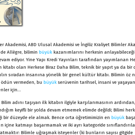
ler Akademisi, ABD Ulusal Akademisi ve İngiliz Kraliyet Bilimler Ak
de Allègre, bilimin
büyük
kazanımlarını herkesin anlayabileceği
evam ediyor. Yine Yapı Kredi Yayınları tarafından yayımlanan He
m kitabı olan Herkese Biraz Daha Bilim, teknik bir yapıt ya da bir 
yılın sıradan insanına yönelik bir genel kültür kitabı. Bilimin öz n
n ödün vermeden, bu
büyük
serüvenin tarihsel, insani ve yaşay
enler için…
 Bilim adını taşıyan ilk kitabın ilgiyle karşılanmasının ardında
ndığım keyifli bir yolda devam etmemek elimde değildi; Bilimi her
i bir düzeyde ele almak. Bence orta öğretimimizin en
büyük
başar
ün içine katmayı başarmamak ve iki ayrı kategoride sınıflandırıla
tmaktır: Bilimle uğraşmak isteyenler (ki bunların sayısı gitgide