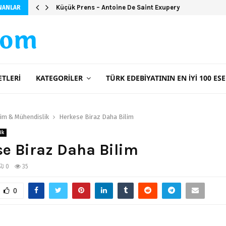
Küçük Prens – Antoine De Saint Exupery
NANLAR
com
ETLERI
KATEGORILER
TÜRK EDEBIYATININ EN İYI 100 ESE
lim & Mühendislik
Herkese Biraz Daha Bilim
ik
e Biraz Daha Bilim
0
35
0