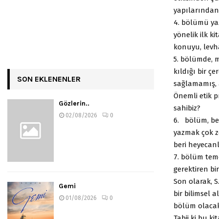
yapılarından 
4. bölümü yaz
yönelik ilk 
konuyu, levha
5. bölümde, m
kıldığı bir ç
SON EKLENENLER
sağlamamış, a
Önemli etik 
Gözlerin..
sahibiz?
02/08/2026
0
6. bölüm, be
yazmak çok z
beri heyecan
7. bölüm teme
gerektiren bi
Son olarak, S
Gemi
bir bilimsel 
01/08/2026
0
bölüm olacak
Tabii ki bu k