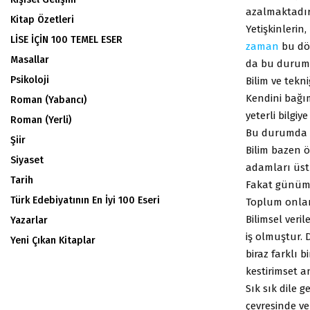
azalmaktadır)
Kitap Özetleri
Yetişkinlerin
LİSE İÇİN 100 TEMEL ESER
zaman
bu dö
Masallar
da bu duruma 
Psikoloji
Bilim ve tekn
Kendini bağım
Roman (Yabancı)
yeterli bilgi
Roman (Yerli)
Bu durumda b
Şiir
Bilim bazen 
Siyaset
adamları üst 
Tarih
Fakat günümü
Türk Edebiyatının En İyi 100 Eseri
Toplum onlar
Bilimsel ver
Yazarlar
iş olmuştur. 
Yeni Çıkan Kitaplar
biraz farklı 
kestirimset a
Sık sık dile g
çevresinde ve