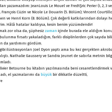
an yazamazdım: JeanLouis Le Mouel ve FredtŞric Perier (I, 2, 3 ve
, François Cüzin ve Nicole Le Douarin (5. Bölüm); Vincent Courtillo
aen ve Henri Korn (8. Bölüm). Çok değerli katkılarından dolayı h
rim. Hâlâ hatalar kaldıysa, kesin benim yüzümdendir!
ymak zor olsa da, şüphesiz
zaman
içinde burada ele aldığım konu
 bulunma fırsatı yakaladığım, farklı disiplinlerden çok sayıda bi
n da yardımını gördüm.
ibi ilüstrasyonları Joel Dyon yaptı ama bu kez gerçekten akroba
lıştı. Nathalie Gaussery ve Sandra Jeunet de sabırla metnin bilg
mladı.
livier Betourne bu kitabın yazılmasında beni cesaretlendirmek v
adı, el yazmalarımı da
büyük
bir dikkatle düzeltti,
re