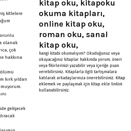
kitap oku, kitapoku
okuma kitapları,
ş kitlelere
duğum
online kitap oku,
roman oku, sanal
zorunlu
kitap oku,
na olanak
ıca, çok
hangi kitabi okumalıyım? Okuduğunuz veya
tme hakkına
okuyacağınız kitaplar hakkında yorum, öneri
veya fikirlerinizi yazabilir veya içeriğe puan
verebilirsiniz. Kitaplarla ilgili tartışmalara
 bölümü
katılarak arkadaşlarınıza önerebilirsiniz.
Kitap
m kırk yıldan
eklemek
ve paylaşmak için kitap ekle linkini
 umuyorum.
kullanabilirsiniz.
sını
üde gelişecek
ndıracak
adaşımın