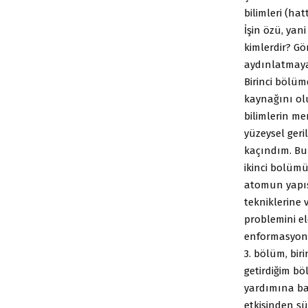
bilimleri (ha
İşin özü, yan
kimlerdir? Gö
aydınlatmaya
Birinci bölü
kaynağını ol
bilimlerin me
yüzeysel geri
kaçındım. Bun
ikinci bolümü
atomun yapıs
tekniklerine 
problemini e
enformasyon 
3. bölüm, bi
getirdiğim b
yardımına ba
etkisinden ş