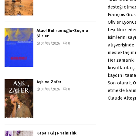
desteği olmad
François Gros
Olivİer LyonC
teşekkür ede
Ataol Behramoğlu-Seçme
Şiirler
İsimlerini sa
01/08/2026
0
alışverişinde
meslektaşımı
Her zamanki g
koşullarda ça
kaydını tama
Aşk ve Zafer
Son olarak, O
01/08/2026
0
etmekle kalm
Claude Alteg
…
Kapalı Gişe Yalnızlık