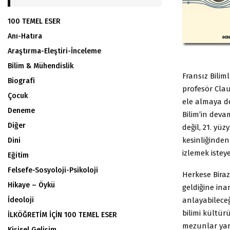
100 TEMEL ESER
Anı-Hatıra
Araştırma-Eleştiri-İnceleme
Bilim & Mühendislik
Fransız Bilim
Biografi
profesör Clau
Çocuk
ele almaya d
Deneme
Bilim’in deva
Diğer
değil, 21. yüz
kesinliğinde
Dini
izlemek istey
Eğitim
Felsefe-Sosyoloji-Psikoloji
Herkese Biraz
Hikaye – Öykü
geldiğine ina
İdeoloji
anlayabileceğ
bilimi kültür
İLKÖĞRETİM İÇİN 100 TEMEL ESER
mezunlar yara
Kişisel Gelişim