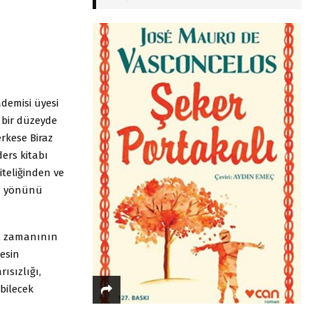
ademisi üyesi
 bir düzeyde
rkese Biraz
ders kitabı
iteliğinden ve
an yönünü
n, zamanının
kesin
ısızlığı,
bilecek