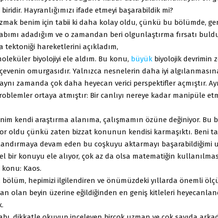
biridir. Hayranlığımızı ifade etmeyi başarabildik mi?
mak benim için tabii ki daha kolay oldu, çünkü bu bölümde, geni
kitabımı adadığım ve o zamandan beri olgunlaştırma fırsatı bul
 tektoniği hareketlerini açıkladım,
oleküler biyolojiyi ele aldım. Bu konu,
büyük
biyolojik devrimin 
erçevenin omurgasıdır. Yalnızca nesnelerin daha iyi algılanması
ynı zamanda çok daha heyecan verici perspektifler açmıştır. Ayr
problemler ortaya atmıştır: Bir canlıyı nereye kadar manipüle e
nim kendi araştırma alanıma, çalışmamın özüne değiniyor. Bu
or oldu çünkü zaten bizzat konunun kendisi karmaşıktı. Beni ta
landırmaya devam eden bu coşkuyu aktarmayı başarabildiğimi
l bir konuyu ele alıyor, çok az da olsa matematiğin kullanılma
r konu: Kaos.
. bölüm, hepimizi ilgilendiren ve önümüzdeki yıllarda önemli ölç
alan olan beyin üzerine eğildiğinden en geniş kitleleri heyecanla
.
itabı, dikkatle okuyup inceleyen birçok uzman ve çok sayıda ark