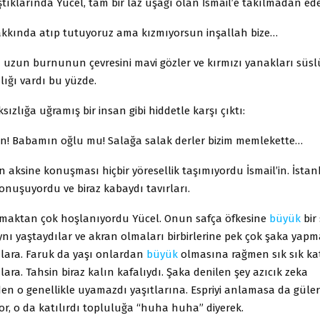
tıklarında Yücel, tam bir laz uşağı olan İsmail’e takılmadan ed
kkında atıp tutuyoruz ama kızmıyorsun inşallah bize…
az uzun burnunun çevresini mavi gözler ve kırmızı yanakları süs
lığı vardı bu yüzde.
sızlığa uğramış bir insan gibi hiddetle karşı çıktı:
n! Babamın oğlu mu! Salağa salak derler bizim memlekette…
aksine konuşması hiçbir yöresellik taşımıyordu İsmail’in. İstan
konuşuyordu ve biraz kabaydı tavırları.
dırmaktan çok hoşlanıyordu Yücel. Onun safça öfkesine
büyük
bir 
ynı yaştaydılar ve akran olmaları birbirlerine pek çok şaka yap
lara. Faruk da yaşı onlardan
büyük
olmasına rağmen sık sık kat
ara. Tahsin biraz kalın kafalıydı. Şaka denilen şey azıcık zeka
den o genellikle uyamazdı yaşıtlarına. Espriyi anlamasa da güler
r, o da katılırdı topluluğa “huha huha” diyerek.