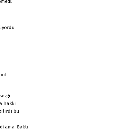
emedi:
lüyordu.
bul
sevgi
ma hakkı
ılırdı bu
di ama. Baktı