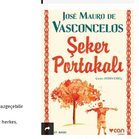
azgeçebilir
 herkes,