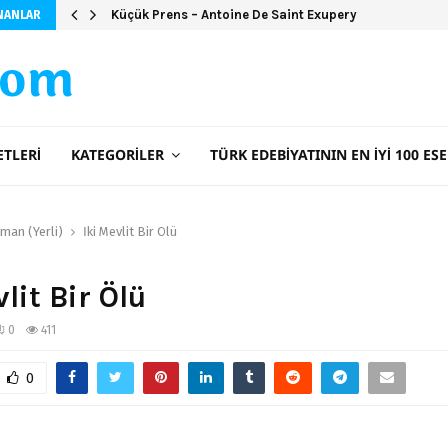
Küçük Prens – Antoine De Saint Exupery
Şeker Portakalı (Ciltsiz)
NANLAR
com
ETLERI
KATEGORILER
TÜRK EDEBIYATININ EN İYI 100 ESE
man (Yerli)
İki Mevlit Bir Ölü
lit Bir Ölü
0
411
0