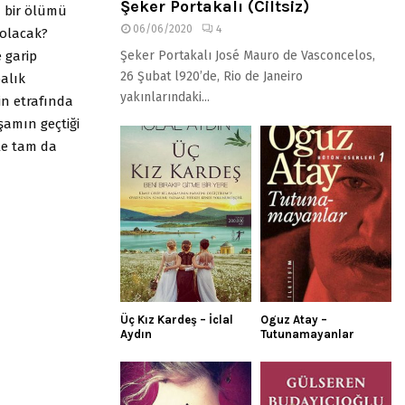
Şeker Portakalı (Ciltsiz)
a bir ölümü
06/06/2020
4
 olacak?
e garip
Şeker Portakalı José Mauro de Vasconcelos,
26 Şubat l920’de, Rio de Janeiro
alık
yakınlarındaki...
rin etrafında
şamın geçtiği
le tam da
Üç Kız Kardeş – İclal
Oguz Atay –
Aydın
Tutunamayanlar