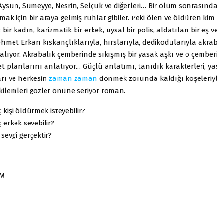
Aysun, Sümeyye, Nesrin, Selçuk ve diğerleri… Bir ölüm sonrasınd
ak için bir araya gelmiş ruhlar gibiler. Peki ölen ve öldüren kim
bir kadın, karizmatik bir erkek, uysal bir polis, aldatılan bir eş v
hmet Erkan kıskançlıklarıyla, hırslarıyla, dedikodularıyla akrab
ele alıyor. Akrabalık çemberinde sıkışmış bir yasak aşkı ve o çembe
et planlarını anlatıyor… Güçlü anlatımı, tanıdık karakterleri, ya
arı ve herkesin
zaman
zaman
dönmek zorunda kaldığı köşeleriy
kilemleri gözler önüne seriyor roman.
 kişi öldürmek isteyebilir?
 erkek sevebilir?
sevgi gerçektir?
ÜM