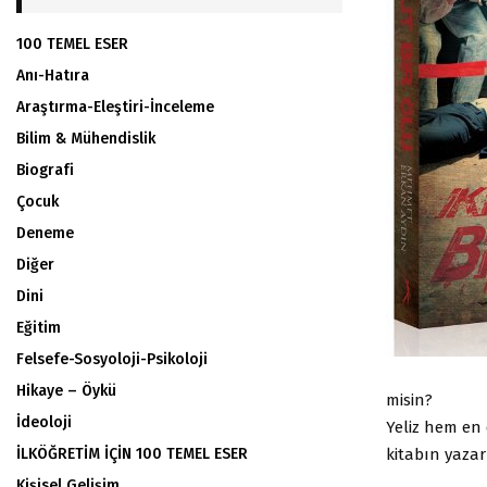
100 TEMEL ESER
Anı-Hatıra
Araştırma-Eleştiri-İnceleme
Bilim & Mühendislik
Biografi
Çocuk
Deneme
Diğer
Dini
Eğitim
Felsefe-Sosyoloji-Psikoloji
Hikaye – Öykü
misin?
İdeoloji
Yeliz hem en
kitabın yazar
İLKÖĞRETİM İÇİN 100 TEMEL ESER
Kişisel Gelişim