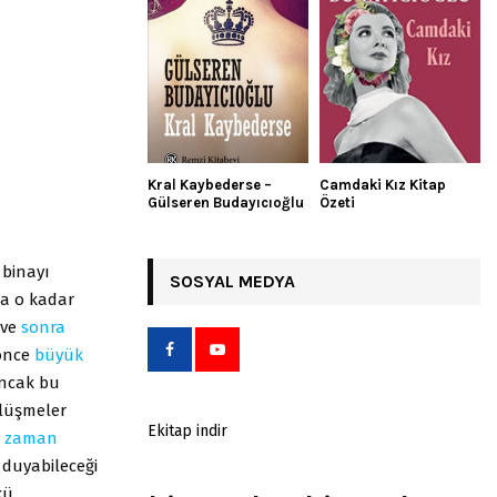
Kral Kaybederse –
Camdaki Kız Kitap
Gülseren Budayıcıoğlu
Özeti
 binayı
SOSYAL MEDYA
da o kadar
 ve
sonra
 önce
büyük
Ancak bu
lüşmeler
Ekitap indir
r
zaman
 duyabileceği
kü