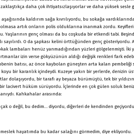
aklaştıkça daha çok ihtiyatsızlaşıyorlar ve daha yüksek sesle g
 aşağısında kaldırım sağa kıvrılıyordu, bu sokağa vardıklarınd
olmasa artık onların polis olduklarına inanmak zordu. Keyifleri
u. Yaşlarının genç olması da bu coşkuda bir etkendi tabi. Beşin
şlı sayılırdı. O da şapkası kelini örttüğünden genç gösteriyordu.
Sokak lambaları henüz yanmadığından yüzleri gölgelenmişti. İki
tmanlar izin verse gökyüzünün aldığı değişik renkleri fark edebi
ubbenin batısı, az önce kaybolan güneşten arta kalan pembeliği 
koyu bir karanlık içindeydi. Kuzeye yakın bir yerlerde, denizin ü
lar dolaşıyordu, bir tarafı ay beyaza bürümüştü, tek bir yıldızın b
ir lacivert hüküm sürüyordu. İçlerinde en çok gülen soluk benizl
lanıydı. Kahkahalar arasında:
çak o değil, bu dedim… diyordu, diğerleri de kendinden geçiyordu
k meslek hayatımda bu kadar salağını görmedim, diye ekliyordu.