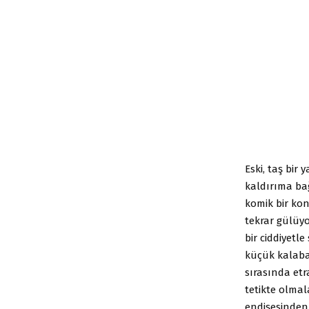
Eski, taş bir
kaldırıma ba
komik bir kon
tekrar gülüyo
bir ciddiyet
küçük kalaba
sırasında etr
tetikte olmal
endişesinden 