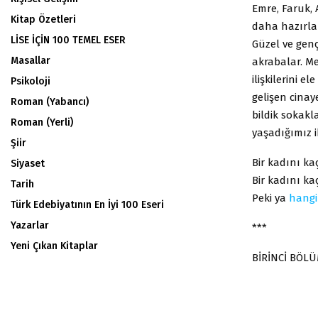
Emre, Faruk, 
Kitap Özetleri
daha hazırlam
LİSE İÇİN 100 TEMEL ESER
Güzel ve genç 
Masallar
akrabalar. Me
ilişkilerini 
Psikoloji
gelişen cinay
Roman (Yabancı)
bildik sokakl
Roman (Yerli)
yaşadığımız i
Şiir
Bir kadını kaç
Siyaset
Bir kadını kaç
Tarih
Peki ya
hangi
Türk Edebiyatının En İyi 100 Eseri
Yazarlar
***
Yeni Çıkan Kitaplar
BİRİNCİ BÖL