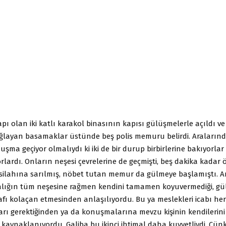
 yapı olan iki katlı karakol binasının kapısı gülüşmelerle açıldı ve
ğlayan basamaklar üstünde beş polis memuru belirdi. Araların
uşma geçiyor olmalıydı ki iki de bir durup birbirlerine bakıyorlar
rlardı. Onların neşesi çevrelerine de geçmişti, beş dakika kadar
le silahına sarılmış, nöbet tutan memur da gülmeye başlamıştı. 
lığın tüm neşesine rağmen kendini tamamen koyuvermediği, gü
afı kolaçan etmesinden anlaşılıyordu. Bu ya meslekleri icabı he
arı gerektiğinden ya da konuşmalarına mevzu kişinin kendilerini
kaynaklanıyordu. Galiba bu ikinci ihtimal daha kuvvetliydi. Çün