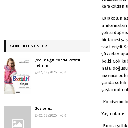
karakoldan uz
Karakolun az
üniformaları 
yoktu doğrus
bir tanesi ya
SON EKLENENLER
saatleriydi. 
yükselen apar
Çocuk Eğitiminde Pozitif
belki. Gök k
İletişim
hala, doğusu 
02/08/2026
0
mavimsi bulut
yanda soluk b
yaşlarında o
-Komiserim bı
Gözlerin..
Yaşlı olanı:
02/08/2026
0
-Bunca yıllı