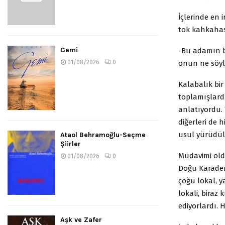
İçlerinde en 
tok kahkahası
Gemi
-Bu adamın b
onun ne söyle
01/08/2026
0
Kalabalık bir
toplamışlardı
anlatıyordu.
diğerleri de
usul yürüdül
Ataol Behramoğlu-Seçme
Şiirler
Müdavimi oldu
01/08/2026
0
Doğu Karaden
çoğu lokal, y
lokali, bira
ediyorlardı. 
Aşk ve Zafer