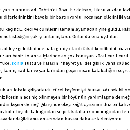
iri yarı olanının adı Tahsin’di. Boyu bir doksan, kilosu yüzden fa
 diğerlerininkini bayağı bir bastırıyordu. Kocaman ellerini iki y
u kaçıncı… dedi ve cümlesini tamamlayamadan yine güldü. Fakat
mek istediğini çok iyi anlamışlardı. Onlar da ona uydular.
 caddeye geldiklerinde hala gülüyorlardı fakat kendilerini birazc
. Sarı benizli olan ve içlerinde en çok konuşan Yücel mırıl mırıl 
 Yücel
sonra
sustu ve kafasını “hayret ya” der gibi iki yana salla
 hiç konuşmadılar ve yanlarından geçen insan kalabalığını seyre
er.
kları lokale gidiyorlardı. Yücel keşfetmişti burayı. Adı pek bilin
iz ilçesinin adı hiç bilinmeyen bir köyünün yardımlaşma derneği
ardımlaşma derneği gibi içinde okey, kağıt oynanan düz bir kahve
z kuytuda köşede kaldığından ve pek kalabalık olmadığından terc
Havadar değildi ama en azından havası daha az kirleniyordu.