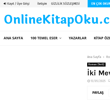
Kayıt / Üye Girişi
İletişim
GİZLİLİK SÖZLEŞMESİ
EN ÇOK OKU
OnlineKitapOku.
ANA SAYFA
100 TEMEL ESER
YAZARLAR
KITAP ÖZ
Ana Sayfa
Ro
Roman (Yerli)
İki Mev
13/05/2025
PAYLAŞ