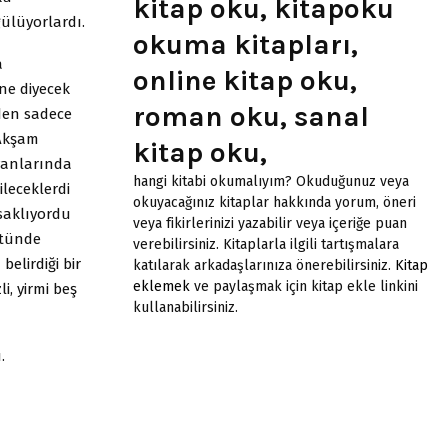
kitap oku, kitapoku
ülüyorlardı.
okuma kitapları,
a
online kitap oku,
ne diyecek
roman oku, sanal
den sadece
 Akşam
kitap oku,
 yanlarında
hangi kitabi okumalıyım? Okuduğunuz veya
leceklerdi
okuyacağınız kitaplar hakkında yorum, öneri
saklıyordu
veya fikirlerinizi yazabilir veya içeriğe puan
stünde
verebilirsiniz. Kitaplarla ilgili tartışmalara
elirdiği bir
katılarak arkadaşlarınıza önerebilirsiniz.
Kitap
eklemek
ve paylaşmak için kitap ekle linkini
i, yirmi beş
kullanabilirsiniz.
.