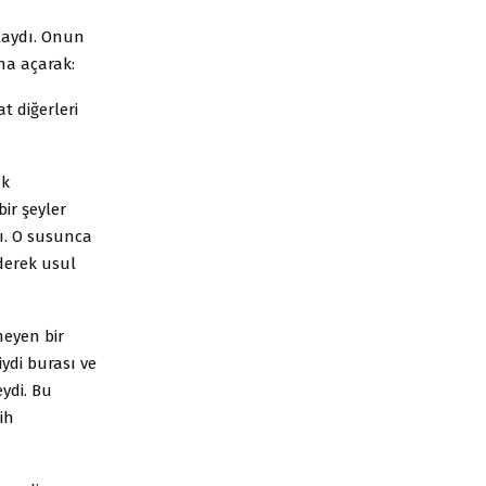
zlaydı. Onun
ana açarak:
 diğerleri
ık
bir şeyler
dı. O susunca
derek usul
meyen bir
ydi burası ve
ydi. Bu
ih