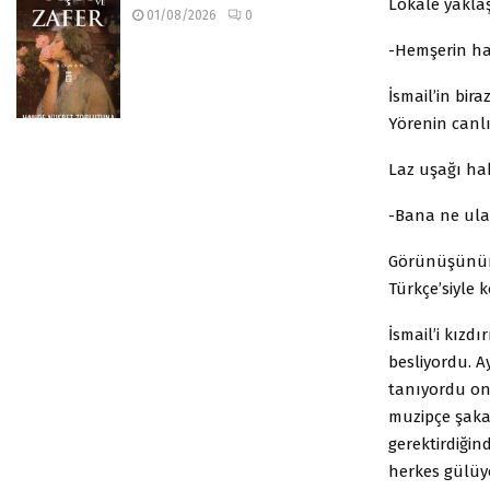
Lokale yaklaş
01/08/2026
0
-Hemşerin ha
İsmail’in bir
Yörenin canlı
Laz uşağı hak
-Bana ne ula
Görünüşünün 
Türkçe’siyle 
İsmail’i kız
besliyordu. A
tanıyordu on
muzipçe şakal
gerektirdiğin
herkes gülüyo