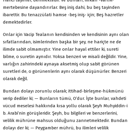
mertebesine dayandırırlar. Beş iniş dahi, bu beş tayinden
ibarettir. Bu tenazzülati hamse -beş iniş- için; Beş hazretler
demektedirler.
Onlar için Vacip Tealanın kendisinden ve kendisinin aynı olan
sıfatlarından, isimlerinden başka bir şey, ne hariçte ne de
ilimde sabit olmamıştır. Yine onlar hayal ettiler ki, sureti
bilme, o suretin aynıdır. Yoksa benzeri ve misali değildir. Yine,
varlığın zahirindeki aynaya aksetmiş olup sabit görünen
suretleri de, o görünenlerin aynı olarak düşünürler. Benzeri
olarak değil.
Bundan dolayı zorunlu olarak; ittihad-birleşme-hükmünü
verip dediler ki; — Bunların tümü, O’dur. İşte bunlar, vahdeti
vücud meselesi hakkında kısa yollu olarak Şeyh Muhyiddin-i
b. Arabi’nin görüşleridir. Şeyh, bu bilgileri ve benzerlerini,
velilik mührüne mahsus olduğunu zannetmektedir. Bundan
dolayı der ki; — Peygamber mührü, bu ilimleri velilik