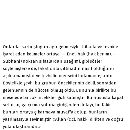
Onlarda, sarhoşluğun ağır gelmesiyle ittihada ve tevhide
işaret eden kelimeler ortaya; — Enel-hak (hak benim), —
Sübhani (noksan sıfatlardan uzağım), gibi sözler
söylemişlerse de, fakat onlar, ittihadın nasıl olduğunu
açıklamamışlar ve tevhidin menşeini bulamamışlardır.
Böylelikle şeyh, bu grubun öncekilerinin delili, sonradan
gelenlerinin de hücceti olmuş oldu. Bununla birlikte bu
meselede bir çok incelikler, gizli kalmıştır. Bu hususta kapalı
sırlar, açığa çıkma yoluna girdiğinden dolayı, bu fakir
bunları ortaya çıkarmaya muvaffak olup, bunların
yazılmasıyla sevinmiştir. «Allah (c.c), hakkı dirilten ve doğru
yola ulaştırandır.»