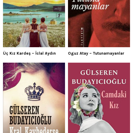
Üç Kız Kardeş – İclal Aydın
Oguz Atay – Tutunamayanlar