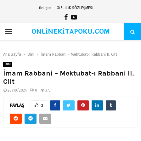
İletişim
GİZLİLİK SÖZLEŞMESİ
Facebook
Youtube
ONLİNEKİTAPOKU.COM
PRIMARY
MENU
Ana Sayfa
Dini
İmam Rabbani – Mektubat-ı Rabbani II. Cilt
Dini
İmam Rabbani – Mektubat-ı Rabbani II.
Cilt
20/10/2024
0
373
PAYLAŞ
0