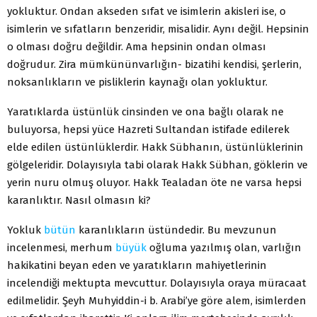
yokluktur. Ondan akseden sıfat ve isimlerin akisleri ise, o
isimlerin ve sıfatların benzeridir, misalidir. Aynı değil. Hepsinin
o olması doğru değildir. Ama hepsinin ondan olması
doğrudur. Zira mümkününvarlığın- bizatihi kendisi, şerlerin,
noksanlıkların ve pisliklerin kaynağı olan yokluktur.
Yaratıklarda üstünlük cinsinden ve ona bağlı olarak ne
buluyorsa, hepsi yüce Hazreti Sultandan istifade edilerek
elde edilen üstünlüklerdir. Hakk Sübhanın, üstünlüklerinin
gölgeleridir. Dolayısıyla tabi olarak Hakk Sübhan, göklerin ve
yerin nuru olmuş oluyor. Hakk Tealadan öte ne varsa hepsi
karanlıktır. Nasıl olmasın ki?
Yokluk
bütün
karanlıkların üstündedir. Bu mevzunun
incelenmesi, merhum
büyük
oğluma yazılmış olan, varlığın
hakikatini beyan eden ve yaratıkların mahiyetlerinin
incelendiği mektupta mevcuttur. Dolayısıyla oraya müracaat
edilmelidir. Şeyh Muhyiddin-i b. Arabi’ye göre alem, isimlerden