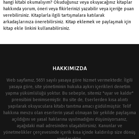
hangi kitabi okumalıyım? Okuduğunuz veya okuyacağınız kitaplar
hakkında yorum, öneri veya fikirlerinizi yazabilir veya içeriğe puan
verebilirsiniz. Kitaplarla ilgili tartışmalara katılarak
arkadaşlarınıza önerebilirsiniz.
Kitap eklemek
ve paylaşmak için
kitap ekle linkini kullanabilirsiniz.
HAKKIMIZDA
Web sayfamız, 5651 sayılı yasaya göre hizmet vermektedir. İlgili
yasaya göre, site yönetiminin hukuka aykırı içerikleri denetim
yapma yükümlülüğü yoktur. Bu sebeple, sitemiz "uyar ve kaldır"
prensibini benimsemiştir. Bu site de, Eserlerden kısa alıntı
yapılarak okuyuculara kitabı tanıtma amacı güdülmüştür. Telif
hakkına mevzu olan eserlerin yasal olmayan bir şekilde paylaşıma
açıldığını ve yasal haklarına uyulmadığını düşünüyorsanız,
aşağıdaki mail adresinden ulaşabilirsiniz. Kanunlar ve
yönetmelikler çerçevesinde içerik kısa içinde kaldırılıp size dönüş
yapılacaktır.