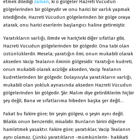
etmek dilediği
zaman
, ki o gölgeler Hazreti Vücudun
gölgelerinden bir gölgeydir ve onu harici bir varlık yapmak
istediğinde, Hazreti Vücudun gölgelerinden bir gölge oraya
atarak, onu harici eserlerin başlangıcı haline getirmiştir.
Yaratıkların varlığı, ilimde ve hariçteki diğer sıfatlar gibi,
Hazreti Vücudun gölgelerinden bir gölgedir. Ona tabi olan
üstünlüklerdir. Mesela; yaratığın ilmi, onun mukabili olarak
akseden Vacip Tealanın ilminin gölgesidir. Yaratığın kudreti,
onun mukabili olarak acizliğe akseden, Vacip Tealanın
kudretlerinden bir gölgedir. Dolayısıyla yaratıkların varlığı,
mukabili olan yokluk aynasında akseden Hazreti Vücudun
gölgelerinden bir gölgedir. Şiir: Malım diye getirdiklerim hiçbir
şey değil, Bana ve sıfatlarıma hibeden başka şer değil…
Fakat bu fakire göre; bir şeyin gölgesi, o şeyin aynı değil.
Bilakis onun benzeridir, misalidir. Bunların birini diğerine
hamletmek yasaktır. Fakire göre; yaratıklar, Vacip Tealanın
aynı olamaz. Çünkü yaratıkların -mümkünlerin- hakikati