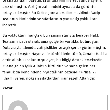
ve sıfatlardan ibarettir. Ki onlara ilim mertebesinde ayrılık
arız olmuştur. Varlığın zahirindeki aynada da görüntü
ortaya çıkmıştır. Bu fakire göre alem; ilim mevkiinde Vacip
Tealanın isimlerinin ve sıfatlarının yansıdığı yokluktan
ibarettir.
Bu yoklukları, hariçteki bu yansımalarıyla beraber Hakk
Tealanın icadı olarak, ama gölge bir varlıkla, bulmuştur.
Dolayısıyla alemde, zati pislikler ve açık şerler görünmüştür,
ortaya çıkmıştır. Hayır ve üstünlüklerin tümü, Cenabı Hakk’a
aittir. Allahü Tealanın şu ayeti, bu bilgiyi desteklemektedir;
«Sana gelen iyilik Allah’ın lütfudur. Ve sana gelen her
fenalık da kendindendir-yaptığının cezasıdır.» Nisa; 79
İlhamı veren, noksan sıfatlardan münezzeh Allah’dır.
Yazar