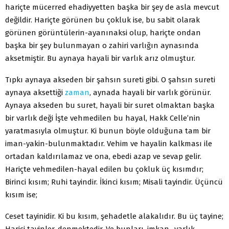
hariçte mücerred ehadiyyetten başka bir şey de asla mevcut
değildir. Hariçte görünen bu çokluk ise, bu sabit olarak
görünen görüntülerin-ayanınaksi olup, hariçte ondan
başka bir şey bulunmayan o zahiri varlığın aynasında
aksetmiştir. Bu aynaya hayali bir varlık arız olmuştur.
Tıpkı aynaya akseden bir şahsın sureti gibi. O şahsın sureti
aynaya aksettiği
zaman
, aynada hayali bir varlık görünür.
Aynaya akseden bu suret, hayali bir suret olmaktan başka
bir varlık deği İşte vehmedilen bu hayal, Hakk Celle’nin
yaratmasıyla olmuştur. Ki bunun böyle olduğuna tam bir
iman-yakin-bulunmaktadır. Vehim ve hayalin kalkması ile
ortadan kaldırılamaz ve ona, ebedi azap ve sevap gelir.
Hariçte vehmedilen-hayal edilen bu çokluk üç kısımdır;
Birinci kısım; Ruhi tayindir. İkinci kısım; Misali tayindir. Üçüncü
kısım ise;
Ceset tayinidir. Ki bu kısım, şehadetle alakalıdır. Bu üç tayine;
Harici tayinler, denmektedir. Ve bunları, imkan -varlık-