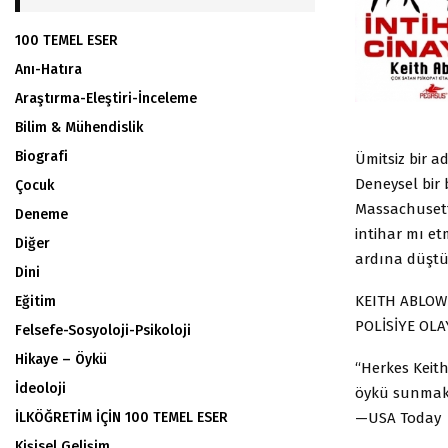
100 TEMEL ESER
Anı-Hatıra
Araştırma-Eleştiri-İnceleme
Bilim & Mühendislik
Biografi
Ümitsiz bir 
Deneysel bir 
Çocuk
Massachusett
Deneme
intihar mı et
Diğer
ardına düştük
Dini
KEITH ABLOW 
Eğitim
POLİSİYE OLA
Felsefe-Sosyoloji-Psikoloji
Hikaye – Öykü
“Herkes Keith
İdeoloji
öykü sunmakt
—USA Today
İLKÖĞRETİM İÇİN 100 TEMEL ESER
Kişisel Gelişim