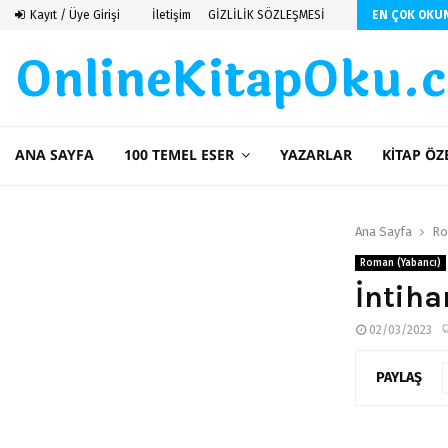
 De Saint Exupery
Kayıt / Üye Girişi
İletişim
GİZLİLİK SÖZLEŞMESİ
EN ÇOK OKU
OnlineKitapOku.
ANA SAYFA
100 TEMEL ESER
YAZARLAR
KITAP ÖZ
Ana Sayfa
Ro
Roman (Yabancı)
İntiha
02/03/2023
PAYLAŞ