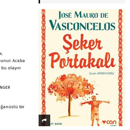
w,
lunur. Acaba
, bu olayın
ENGER
ğanüstü bir