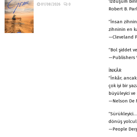
‘İzdüşüm birin
01/08/2026
0
Robert B. Par
“İnsan zihnin
zihninin en k
—Cleveland P
“Bol şiddet ve
—Publishers 
İNKÂR
“İnkâr, ancak 
çok iyi bir ya
büyüleyici ve 
—Nelson De M
“Sürükleyici…
dönüş yolcul
—People Derg