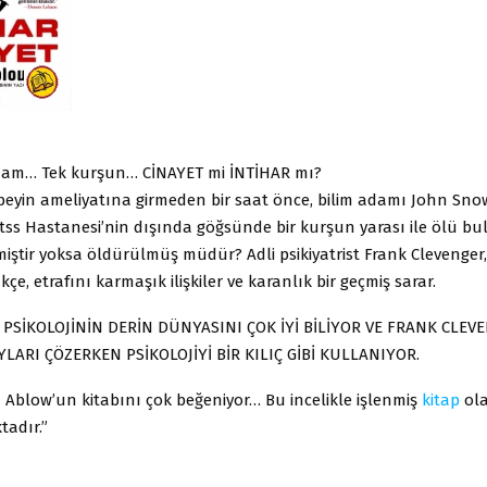
adam… Tek kurşun… CİNAYET mi İNTİHAR mı?
beyin ameliyatına girmeden bir saat önce, bilim adamı John Sno
ss Hastanesi’nin dışında göğsünde bir kurşun yarası ile ölü bu
miştir yoksa öldürülmüş müdür? Adli psikiyatrist Frank Clevenger
çe, etrafını karmaşık ilişkiler ve karanlık bir geçmiş sarar.
PSİKOLOJİNİN DERİN DÜNYASINI ÇOK İYİ BİLİYOR VE FRANK CLEV
YLARI ÇÖZERKEN PSİKOLOJİYİ BİR KILIÇ GİBİ KULLANIYOR.
 Ablow’un kitabını çok beğeniyor… Bu incelikle işlenmiş
kitap
ola
adır.”