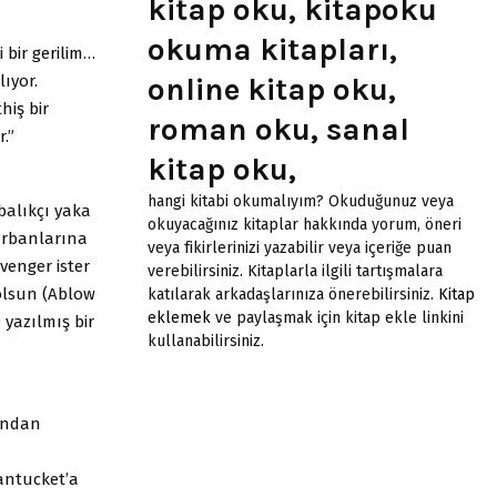
kitap oku, kitapoku
okuma kitapları,
 bir gerilim…
lıyor.
online kitap oku,
hiş bir
roman oku, sanal
.”
kitap oku,
hangi kitabi okumalıyım? Okuduğunuz veya
 balıkçı yaka
okuyacağınız kitaplar hakkında yorum, öneri
kurbanlarına
veya fikirlerinizi yazabilir veya içeriğe puan
venger ister
verebilirsiniz. Kitaplarla ilgili tartışmalara
olsun (Ablow
katılarak arkadaşlarınıza önerebilirsiniz.
Kitap
eklemek
ve paylaşmak için kitap ekle linkini
e yazılmış bir
kullanabilirsiniz.
fından
Nantucket’a