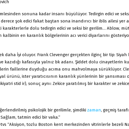
ovich
ümlesinden sonuna kadar insanı büyülüyor. Tedirgin edici ve seksi
erece şok edici fakat baştan sona inandırıcı bir iblis ailesi yer a
i karakterlerle dolu tedirgin edici ve seksi bir gerilim… Ablow, müt
 kalbinin en karanlık bölgelerinin acı verici diyarlarını gösteriyor
ek daha İyi oluyor. Frank Clevenger gerçekten ilginç bir tip: Siyah
ve kazıdığı kafasıyla yalnız bk adanı. Şiddet dolu cinayetlerin 
tlerin faillerine duyduğu acıma onu mahvolmaya sürüklüyor. Cle
l ürünü, ister yaratıcısının karanlık yünlerinin bir yansıması 
sikiyatri stid ir), sonuç aynı: Zekice yaratılmış bir karakter ve zekic
erlendirilmiş psikolojik bir gerilimle, şimdiki
zaman
, geçmiş tara
Sağlam, tatmin edici bir vaka.”
tvs “Aksiyon, tozlu Boston kent merkezinden vitrinlerle bezeli 