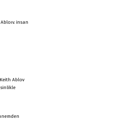
 Abloıv. insan
. Keith Ablov
sinlikle
hennemden