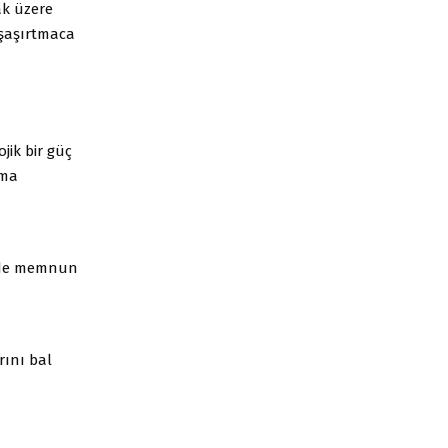
ak üzere
k şaşırtmaca
jik bir güç
ama
kilde memnun
rını bal