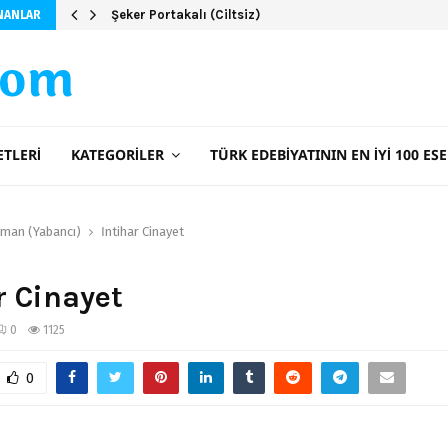
Şeker Portakalı (Ciltsiz)
NANLAR
com
ETLERI
KATEGORILER
TÜRK EDEBIYATININ EN İYI 100 ESE
man (Yabancı)
İntihar Cinayet
r Cinayet
0
1125
0