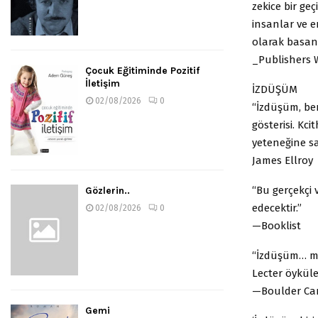
zekice bir ge
insanlar ve en
olarak basan
_Publishers 
Çocuk Eğitiminde Pozitif
İletişim
İZDÜŞÜM
02/08/2026
0
“İzdüşüm, ben
gösterisi. K
yeteneğine sa
James Ellroy
“Bu gerçekçi 
Gözlerin..
edecektir.”
02/08/2026
0
—Booklist
“İzdüşüm… mid
Lecter öykül
—Boulder Ca
Gemi