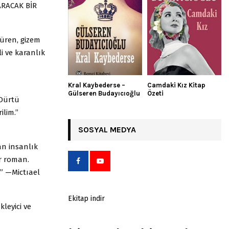
ARACAK BİR
şüren, gizem
li ve karanlık
Kral Kaybederse –
Camdaki Kız Kitap
Gülseren Budayıcıoğlu
Özeti
 Dürtü
ilim.”
SOSYAL MEDYA
dan insanlık
ir roman.
.” —Mictıael
Ekitap indir
kleyici ve