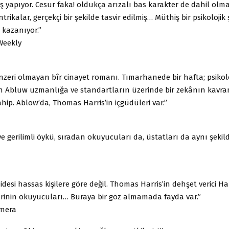
çiş yapıyor. Cesur faka! oldukça arızalı bas karakter de dahil olm
trikalar, gerçekçi bir şekilde tasvir edilmiş… Müthiş bir psikoloji
 kazanıyor.”
Weekly
zeri olmayan bîr cinayet romanı. Tımarhanede bir hafta; psikolo
cith Abluw uzmanlığa ve standartların üzerinde bir zekânın kavr
hip. Ablow’da, Thomas Harris’in içgüdüleri var.”
ve gerilimli öykü, sıradan okuyucuları da, üstatları da aynı şe
esi hassas kişilere göre değil. Thomas Harris’in dehşet verici Ha
erinin okuyucuları… Buraya bir göz almamada fayda var.”
mera