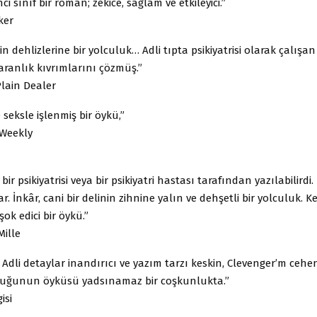
ci sınıf bir roman; zekice, sağlam ve etkileyici.”
ker
in dehlizlerine bir yolculuk… Adli tıpta psikiyatrisi olarak çalışan
aranlık kıvrımlarını çözmüş.”
lain Dealer
 seksle işlenmiş bir öykü,”
Weekly
bir psikiyatrisi veya bir psikiyatri hastası tarafından yazılabilirdi
zar. İnkâr, cani bir delinin zihnine yalın ve dehşetli bir yolculuk. Ke
şok edici bir öykü.”
ille
 Adli detaylar inandırıcı ve yazım tarzı keskin, Clevenger’m ce
uğunun öyküsü yadsınamaz bir coşkunlukta.”
isi