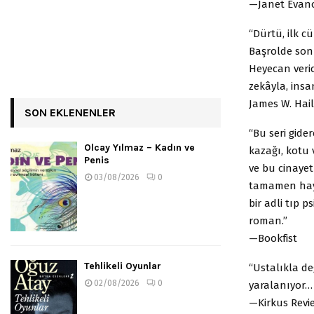
—Janet Evan
“Dürtü, ilk c
Başrolde son d
Heyecan veric
zekâyla, insan
James W. Hail
SON EKLENENLER
“Bu seri gider
Olcay Yılmaz – Kadın ve
kazağı, kotu 
Penis
ve bu cinaye
03/08/2026
0
tamamen haya
bir adli tıp p
roman.”
—Bookfist
Tehlikeli Oyunlar
“Ustalıkla değ
02/08/2026
0
yaralanıyor… 
—Kirkus Revie