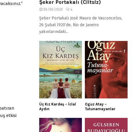
Şeker Portakalı (Ciltsiz)
yacaksınız.”
06/06/2020
4
Şeker Portakalı José Mauro de Vasconcelos,
26 Şubat l920’de, Rio de Janeiro
yakınlarındaki...
Üç Kız Kardeş – İclal
Oguz Atay –
batıran
Aydın
Tutunamayanlar
ş etkisi