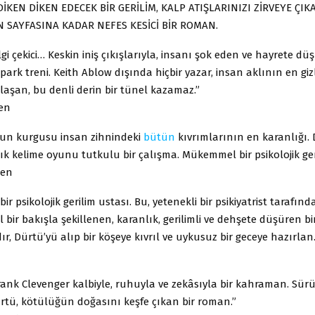
DİKEN DİKEN EDECEK BİR GERİLİM, KALP ATIŞLARINIZI ZİRVEYE ÇIK
 SAYFASINA KADAR NEFES KESİCİ BİR ROMAN.
lgi çekici… Keskin iniş çıkışlarıyla, insanı şok eden ve hayrete dü
park treni. Keith Ablow dışında hiçbir yazar, insan aklının en giz
laşan, bu denli derin bir tünel kazamaz.”
sen
’un kurgusu insan zihnindeki
bütün
kıvrımlarının en karanlığı.
k kelime oyunu tutkulu bir çalışma. Mükemmel bir psikolojik ger
ben
ir psikolojik gerilim ustası. Bu, yetenekli bir psikiyatrist tarafın
el bir bakışla şekillenen, karanlık, gerilimli ve dehşete düşüren b
ır, Dürtü’yü alıp bir köşeye kıvrıl ve uykusuz bir geceye hazırlan
 Frank Clevenger kalbiyle, ruhuyla ve zekâsıyla bir kahraman. Sürü
rtü, kötülüğün doğasını keşfe çıkan bir roman.”