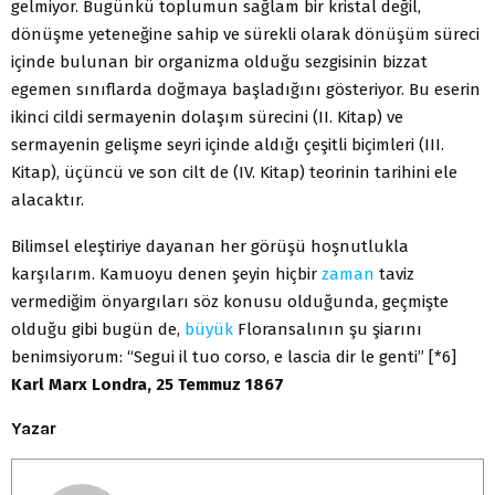
gelmiyor. Bugünkü toplumun sağlam bir kristal değil,
dönüşme yeteneğine sahip ve sürekli olarak dönüşüm süreci
içinde bulunan bir organizma olduğu sezgisinin bizzat
egemen sınıflarda doğmaya başladığını gösteriyor. Bu eserin
ikinci cildi sermayenin dolaşım sürecini (II. Kitap) ve
sermayenin gelişme seyri içinde aldığı çeşitli biçimleri (III.
Kitap), üçüncü ve son cilt de (IV. Kitap) teorinin tarihini ele
alacaktır.
Bilimsel eleştiriye dayanan her görüşü hoşnutlukla
karşılarım. Kamuoyu denen şeyin hiçbir
zaman
taviz
vermediğim önyargıları söz konusu olduğunda, geçmişte
olduğu gibi bugün de,
büyük
Floransalının şu şiarını
benimsiyorum: “Segui il tuo corso, e lascia dir le genti” [*6]
Karl Marx Londra, 25 Temmuz 1867
Yazar