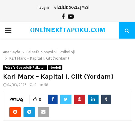
İletişim
GİZLİLİK SÖZLEŞMESİ
Facebook
Youtube
ONLİNEKİTAPOKU.COM
PRIMARY
MENU
Ana Sayfa
Felsefe-Sosyoloji-Psikoloji
Karl Marx – Kapital I. Cilt (Yordam)
Felsefe-Sosyoloji-Psikoloji
İdeoloji
Karl Marx – Kapital I. Cilt (Yordam)
04/03/2026
0
58
PAYLAŞ
0