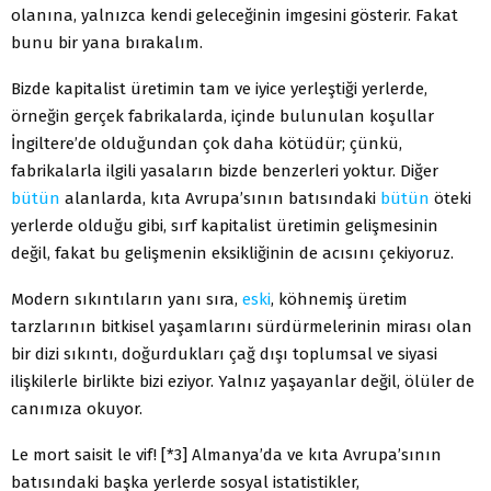
olanına, yalnızca kendi geleceğinin imgesini gösterir. Fakat
bunu bir yana bırakalım.
Bizde kapitalist üretimin tam ve iyice yerleştiği yerlerde,
örneğin gerçek fabrikalarda, içinde bulunulan koşullar
İngiltere’de olduğundan çok daha kötüdür; çünkü,
fabrikalarla ilgili yasaların bizde benzerleri yoktur. Diğer
bütün
alanlarda, kıta Avrupa’sının batısındaki
bütün
öteki
yerlerde olduğu gibi, sırf kapitalist üretimin gelişmesinin
değil, fakat bu gelişmenin eksikliğinin de acısını çekiyoruz.
Modern sıkıntıların yanı sıra,
eski
, köhnemiş üretim
tarzlarının bitkisel yaşamlarını sürdürmelerinin mirası olan
bir dizi sıkıntı, doğurdukları çağ dışı toplumsal ve siyasi
ilişkilerle birlikte bizi eziyor. Yalnız yaşayanlar değil, ölüler de
canımıza okuyor.
Le mort saisit le vif! [*3] Almanya’da ve kıta Avrupa’sının
batısındaki başka yerlerde sosyal istatistikler,