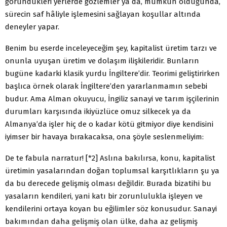
göründükleri yerlerde gözlemler ya da, mümkün olduğunda,
sürecin saf hâliyle işlemesini sağlayan koşullar altında
deneyler yapar.
Benim bu eserde inceleyeceğim şey, kapitalist üretim tarzı ve
onunla uyuşan üretim ve dolaşım ilişkileridir. Bunların
bugüne kadarki klasik yurdu İngiltere’dir. Teorimi geliştirirken
başlıca örnek olarak İngiltere’den yararlanmamın sebebi
budur. Ama Alman okuyucu, İngiliz sanayi ve tarım işçilerinin
durumları karşısında ikiyüzlüce omuz silkecek ya da
Almanya’da işler hiç de o kadar kötü gitmiyor diye kendisini
iyimser bir havaya bırakacaksa, ona şöyle seslenmeliyim:
De te fabula narratur! [*2] Aslına bakılırsa, konu, kapitalist
üretimin yasalarından doğan toplumsal karşıtlıkların şu ya
da bu derecede gelişmiş olması değildir. Burada bizatihi bu
yasaların kendileri, yani katı bir zorunlulukla işleyen ve
kendilerini ortaya koyan bu eğilimler söz konusudur. Sanayi
bakımından daha gelişmiş olan ülke, daha az gelişmiş