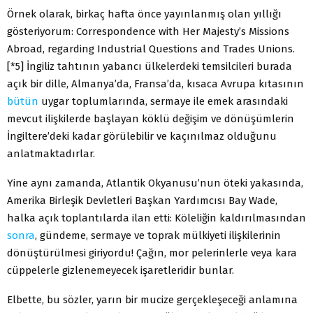
Örnek olarak, birkaç hafta önce yayınlanmış olan yıllığı
gösteriyorum: Correspondence with Her Majesty’s Missions
Abroad, regarding Industrial Questions and Trades Unions.
[*5] İngiliz tahtının yabancı ülkelerdeki temsilcileri burada
açık bir dille, Almanya’da, Fransa’da, kısaca Avrupa kıtasının
bütün
uygar toplumlarında, sermaye ile emek arasındaki
mevcut ilişkilerde başlayan köklü değişim ve dönüşümlerin
İngiltere’deki kadar görülebilir ve kaçınılmaz olduğunu
anlatmaktadırlar.
Yine aynı zamanda, Atlantik Okyanusu’nun öteki yakasında,
Amerika Birleşik Devletleri Başkan Yardımcısı Bay Wade,
halka açık toplantılarda ilan etti: Köleliğin kaldırılmasından
sonra
, gündeme, sermaye ve toprak mülkiyeti ilişkilerinin
dönüştürülmesi giriyordu! Çağın, mor pelerinlerle veya kara
cüppelerle gizlenemeyecek işaretleridir bunlar.
Elbette, bu sözler, yarın bir mucize gerçekleşeceği anlamına