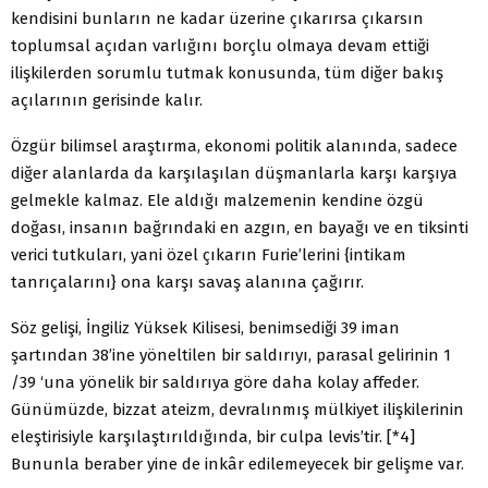
kendisini bunların ne kadar üzerine çıkarırsa çıkarsın
toplumsal açıdan varlığını borçlu olmaya devam ettiği
ilişkilerden sorumlu tutmak konusunda, tüm diğer bakış
açılarının gerisinde kalır.
Özgür bilimsel araştırma, ekonomi politik alanında, sadece
diğer alanlarda da karşılaşılan düşmanlarla karşı karşıya
gelmekle kalmaz. Ele aldığı malzemenin kendine özgü
doğası, insanın bağrındaki en azgın, en bayağı ve en tiksinti
verici tutkuları, yani özel çıkarın Furie’lerini {intikam
tanrıçalarını} ona karşı savaş alanına çağırır.
Söz gelişi, İngiliz Yüksek Kilisesi, benimsediği 39 iman
şartından 38’ine yöneltilen bir saldırıyı, parasal gelirinin 1
/39 ‘una yönelik bir saldırıya göre daha kolay affeder.
Günümüzde, bizzat ateizm, devralınmış mülkiyet ilişkilerinin
eleştirisiyle karşılaştırıldığında, bir culpa levis’tir. [*4]
Bununla beraber yine de inkâr edilemeyecek bir gelişme var.