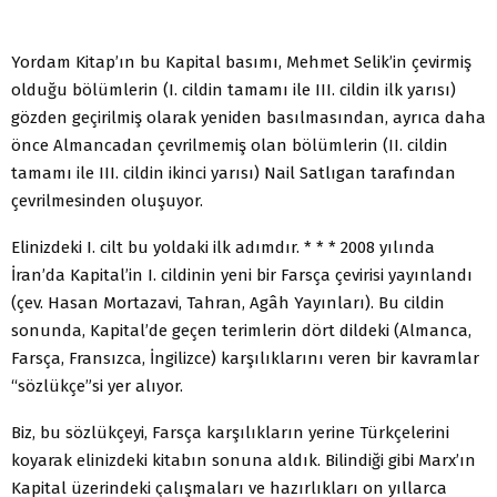
Yordam Kitap’ın bu Kapital basımı, Mehmet Selik’in çevirmiş
olduğu bölümlerin (I. cildin tamamı ile III. cildin ilk yarısı)
gözden geçirilmiş olarak yeniden basılmasından, ayrıca daha
önce Almancadan çevrilmemiş olan bölümlerin (II. cildin
tamamı ile III. cildin ikinci yarısı) Nail Satlıgan tarafından
çevrilmesinden oluşuyor.
Elinizdeki I. cilt bu yoldaki ilk adımdır. * * * 2008 yılında
İran’da Kapital’in I. cildinin yeni bir Farsça çevirisi yayınlandı
(çev. Hasan Mortazavi, Tahran, Agâh Yayınları). Bu cildin
sonunda, Kapital’de geçen terimlerin dört dildeki (Almanca,
Farsça, Fransızca, İngilizce) karşılıklarını veren bir kavramlar
“sözlükçe”si yer alıyor.
Biz, bu sözlükçeyi, Farsça karşılıkların yerine Türkçelerini
koyarak elinizdeki kitabın sonuna aldık. Bilindiği gibi Marx’ın
Kapital üzerindeki çalışmaları ve hazırlıkları on yıllarca