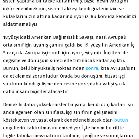
sisten yapılma bir takke kullanırmış. Bizse, devin varlığını
inkâr edebilmek için, sisten takkeyi kendi gözlerimiziin ve
kulaklarımızın altına kadar indiriyoruz. Bu konuda kendimizi
aldatmamalıyız.
18,yüzyıldaki Amerikan Bağımsızlık Savaşı, nasıl Avrupalı
orta sınıf için uyanış çanını çaldı ise 19. yüzyılın Amerikan İç
Savaşı da Avrupa işçi sınıfı için aynı şeyi yaptı. İngiltere’de
değişme ve dönüşüm süreci elle tutulacak kadar açıktır.
Bunun, belli bir yükseliş noktasından
sonra
, kıta Avrupa’sını
da etkilemesi zorunludur. Orada bu dönüşüm, bizzat işçi
sınıfının kendi gelişme derecesine göre, daha vahşi ya da
daha insani biçimler alacaktır.
Demek ki daha yüksek saikler bir yana, kendi öz çıkarları, şu
anda egemen olan sınıflara, işçi sınıfının gelişmesini
köstekleyen ve yasal olarak denetlenebilecek olan
bütün
engellerin kaldırılmasını emrediyor. İşte benim bu ciltte
İngiliz fabrika mevzuatının tarihine, içeriğine ve sonuçlarına