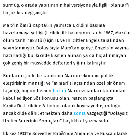
sürmüş, o arada yapıtının nihai versiyonuyla ilgili “planlar”ı
birçok kez değişmiştir.
Marx’ın ömrü Kapital’in yalnızca I. cildini basıma
hazırlamaya yettiği (I. cildin ilk basımının tarihi 1867, Marx’ın
ölüm tarihi 1883’tür) için II. ve III. ciltler Engels tarafından
yayınlanmıştır. Dolayısıyla Marx’tan geriye, Engels’in yayına
hazırladığı bu iki cilde kısmen alınan ya da hiç alınmayan
çok geniş bir müsvedde defterleri yığını kalmıştır.
Bunların içinde bir tanesinin Marx’ın ekonomi politik
eleştirisinin mantığı ve “mimari”si açısından özel bir önem
taşıdığı, bugün hemen
bütün
Marx uzmanları tarafından
kabul ediliyor. Söz konusu olan, Marx’ın başlangıçta
Kapital’in I. cildine 6. bölüm olarak koymayı düşündüğü,
ancak cilde dâhil etmekten daha
sonra
vazgeçtiği “Dolaysız
Üretim Sürecinin Sonuçları” başlıklı el yazmasıdır.
İlk kez 1933’te Sovyetler Birliği’nde Almanca ve Rusça olarak