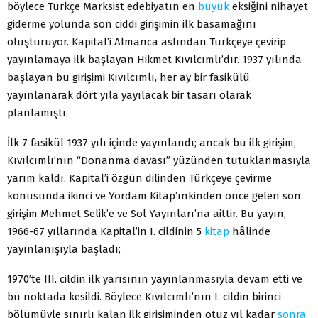
böylece Türkçe Marksist edebiyatın en
büyük
eksiğini nihayet
giderme yolunda son ciddi girişimin ilk basamağını
oluşturuyor. Kapital’i Almanca aslından Türkçeye çevirip
yayınlamaya ilk başlayan Hikmet Kıvılcımlı’dır. 1937 yılında
başlayan bu girişimi Kıvılcımlı, her ay bir fasikülü
yayınlanarak dört yıla yayılacak bir tasarı olarak
planlamıştı.
İlk 7 fasikül 1937 yılı içinde yayınlandı; ancak bu ilk girişim,
Kıvılcımlı’nın “Donanma davası” yüzünden tutuklanmasıyla
yarım kaldı. Kapital’i özgün dilinden Türkçeye çevirme
konusunda ikinci ve Yordam Kitap’ınkinden önce gelen son
girişim Mehmet Selik’e ve Sol Yayınları’na aittir. Bu yayın,
1966-67 yıllarında Kapital’in I. cildinin 5
kitap
hâlinde
yayınlanışıyla başladı;
1970’te III. cildin ilk yarısının yayınlanmasıyla devam etti ve
bu noktada kesildi. Böylece Kıvılcımlı’nın I. cildin birinci
bölümüyle sınırlı kalan ilk girişiminden otuz yıl kadar
sonra