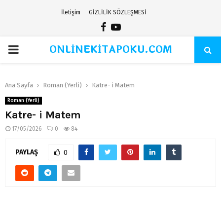
İletişim
GİZLİLİK SÖZLEŞMESİ
Facebook
Youtube
ONLİNEKİTAPOKU.COM
PRIMARY
MENU
Ana Sayfa
Roman (Yerli)
Katre- i Matem
Roman (Yerli)
Katre- i Matem
17/05/2026
0
84
PAYLAŞ
0