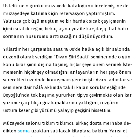
Üstelik ne o günkü müzayede kataloğunu incelemiş, ne de
müzayedeye ka­tılmak için rezervasyon yaptırmıştım.
Yalnızca çok üşü muş­tum ve bir bardak sıcak çay içmenin
içimi ısıtabileceğim, bir­kaç aşina yüz ile karşılaşıp hal hatır
sormanın huzurumu art­tıracağını düşünüyordum.
Yıllardır her Çarşamba saat 18.00′de halka açık bir salonda
düzenli olarak verdiğim “Divan Şiiri Saati” seminerinde o gün
konu biraz şiirin dışına taşmış, hiçbir şeye önem vermek İste­
memenin hiçbir şey olmadığını anlayanların her şeye önem
verecekleri üzerinde konuşmam gerekmişti. Avare adımlar ve
seminere dair hâlâ aklımda takılı kalan sorular eşliğinde
Beyoğlu’nda tek başıma yürürken tipiye çevirmekte olan kar
yüzüme çarptıkça göz kapaklarımı yaktığını, rüzgârın
ustura keser gibi yüzümü yalayıp geçişini hissettim.
Müzayede salonu tıklım tıklımdı. Birkaç dosta merhaba de­
dikten
sonra
uzaktan satılacak kitaplara baktım. Yarısı el