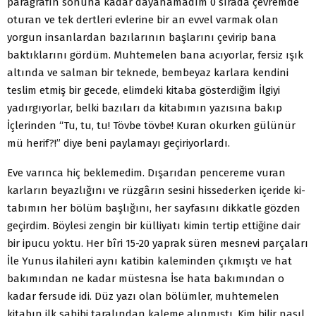
paragrafın sonuna ka­dar dayanamadım 0 sırada çevremde
oturan ve tek dertleri evlerine bir an evvel varmak olan
yorgun insanlardan bazıları­nın başlarını çevirip bana
baktıklarını gördüm. Muhtemelen bana acıyorlar, fersiz ışık
altında ve salman bir teknede, bem­beyaz karlara kendini
teslim etmiş bir gecede, elimdeki kitaba gösterdiğim İlgiyi
yadırgıyorlar, belki bazıları da kitabımın yazısına bakıp
İçlerinden “Tu, tu, tu! Tövbe tövbe! Kuran okurken gülünür
mü herif?!” diye beni paylamayı geçiriyorlardı.
Eve varınca hiç beklemedim. Dışarıdan pencereme vuran
karların beyazlığını ve rüzgârın sesini hissederken içeride ki­
tabımın her bölüm başlığını, her sayfasını dikkatle gözden
ge­çirdim. Böylesi zengin bir külliyatı kimin tertip ettiğine dair
bir ipucu yoktu. Her bîri 15-20 yaprak süren mesnevi parçala­rı
İle Yunus ilahileri aynı katibin kaleminden çıkmıştı ve hat
bakımından ne kadar müstesna İse hata bakımından o
kadar fersude idi. Düz yazı olan bölümler, muhtemelen
kitabın ilk sa­hibi taralından kaleme alınmıştı. Kim bilir nasıl