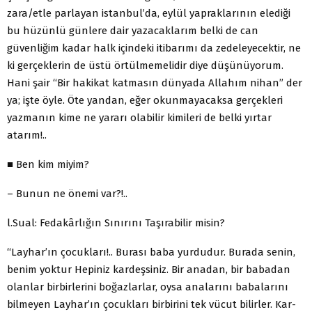
zara/et­le parlayan istanbul’da, eylül yapraklarının elediği
bu hüzünlü günlere dair yazacaklarım belki de can
güvenliğim kadar halk içindeki itibarımı da zedeleyecektir, ne
ki gerçeklerin de üstü örtülmemelidir diye düşünüyorum.
Hani şair “Bir hakikat kat­masın dünyada Allahım nihan” der
ya; işte öyle. Öte yandan, eğer okunmayacaksa gerçekleri
yazmanın kime ne yararı olabi­lir kim­ileri de belki yırtar
atarım!..
■ Ben kim miyim?
– Bunun ne önemi var?!..
l.Sual: Fedakârlığın Sınırını Taşırabilir misin?
“Layhar’ın çocukları!.. Burası baba yurdudur. Burada se­nin,
benim yoktur Hepiniz kardeşsiniz. Bir anadan, bir baba­dan
olanlar birbirlerini boğazlarlar, oysa analarını babalarını
bilmeyen Layhar’ın çocukları birbirini tek vücut bilirler. Kar­