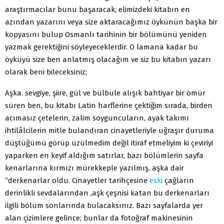
araştırmacılar bunu başara­cak, elimizdeki kitabın en
azından yazarını veya size aktaraca­ğımız öykünün başka bir
kopyasını bulup Osmanlı tarihinin bir bölümünü yeniden
yazmak gerektiğini söyleyeceklerdir. O lamana kadar bu
öyküyü size ben anlatmış olacağım ve siz bu kitabın yazarı
olarak beni bileceksiniz;
Aşka. sevgiye, şiire, gül ve bülbüle alışık bahtiyar bir ömür
süren ben, bu kitabı Latin harflerine çektiğim sırada, birden
acımasız çetelerin, zalim soyguncuların, ayak takımı
ihtilâlci­lerin mitle bulandıran cinayetleriyle uğraşır duruma
düştüğü­mü görüp üzülmedim değil itiraf etmeliyim ki çeviriyi
yaparken en keyif aldığım satırlar, bazı bölümlerin sayfa
kenarları­na kırmızı mürekkeple yazılmış, aşka dair
“derkenarlar oldu. Cinayetler tarihçesine
eski
çağların
derinlikli sevdalarından ,aşk çeşnisi katan bu derkenarları
ilgili bölüm sonlarında bula­caksınız. Bazı sayfalarda yer
alan çizimlere gelince; bunlar da fotoğraf makinesinin