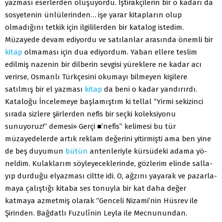
yaz­ması eserlerden oluşuyordu. İştirakçilerin bir o kadarı da
sos­yetenin ünlülerinden… işe yarar kitapların olup
olmadığını tetkik için ilgililerden bir katalog istedim.
Müzayede devam ediyordu ve satılanlar arasında önemli bir
kitap
olmaması için dua ediyordum. Yaban ellere teslim
edilmiş nazenin bir dilbe­rin sevgisi yüreklere ne kadar acı
verirse, Osmanlı Türkçesini okumayı bilmeyen kişilere
satılmış bir el yazması
kitap
da be­ni o kadar yandırırdı.
Kataloğu İncelemeye başlamıştım ki tel­lal “Yirmi sekizinci
sırada sizlere şiirlerden nefis bir seçki ko­leksiyonu
sunuyoruz!” demesi» Gerçi ■’nefis” kelimesi bu tür
müzayedelerde artık reklam değerini yitirmişti ama ben yi­ne
de beş duyumun
bütün
antenleriyle kürsüdeki adama yö­
neldim. Kulaklarım söyleyeceklerinde, gözlerim elinde salla­
yıp durduğu elyazması ciltte idi. O, ağzını yayarak ve pazarla­
maya çalıştığı kitaba ses tonuyla bir kat daha değer
katmaya azmetmiş olarak “Genceli Nizami’nin Hüsrev ile
Şirinden. Bağdatlı Fuzulînin Leyla ile Mecnunundan.