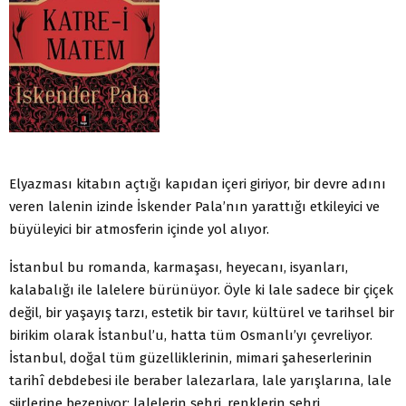
Elyazması kitabın açtığı kapıdan içeri giriyor, bir devre adını
veren lalenin izinde İskender Pala’nın yarattığı etkileyici ve
büyüleyici bir atmosferin içinde yol alıyor.
İstanbul bu romanda, karmaşası, heyecanı, isyanları,
kalabalığı ile lalelere bürünüyor. Öyle ki lale sadece bir çiçek
değil, bir yaşayış tarzı, estetik bir tavır, kültürel ve tarihsel bir
birikim olarak İstanbul’u, hatta tüm Osmanlı’yı çevreliyor.
İstanbul, doğal tüm güzelliklerinin, mimari şaheserlerinin
tarihî debdebesi ile beraber lalezarlara, lale yarışlarına, lale
şiirlerine bezeniyor; lalelerin şehri, renklerin şehri,