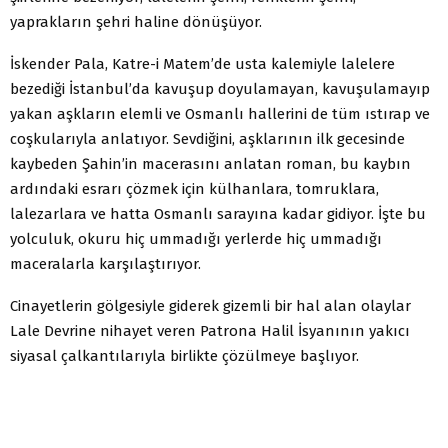
yaprakların şehri haline dönüşüyor.
İskender Pala, Katre-i Matem’de usta kalemiyle lalelere
bezediği İstanbul’da kavuşup doyulamayan, kavuşulamayıp
yakan aşkların elemli ve Osmanlı hallerini de tüm ıstırap ve
coşkularıyla anlatıyor. Sevdiğini, aşklarının ilk gecesinde
kaybeden Şahin’in macerasını anlatan roman, bu kaybın
ardındaki esrarı çözmek için külhanlara, tomruklara,
lalezarlara ve hatta Osmanlı sarayına kadar gidiyor. İşte bu
yolculuk, okuru hiç ummadığı yerlerde hiç ummadığı
maceralarla karşılaştırıyor.
Cinayetlerin gölgesiyle giderek gizemli bir hal alan olaylar
Lale Devrine nihayet veren Patrona Halil İsyanının yakıcı
siyasal çalkantılarıyla birlikte çözülmeye başlıyor.