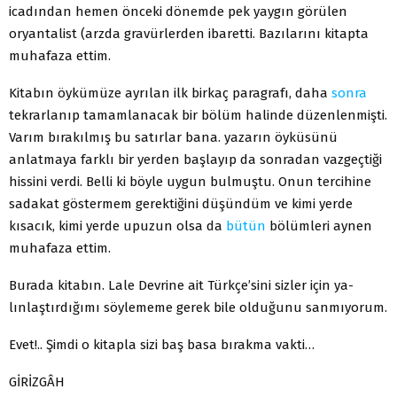
icadından hemen önceki dönemde pek yaygın görülen
oryantalist (arzda gravürlerden ibaretti. Bazı­larını kitapta
muhafaza ettim.
Kitabın öykümüze ayrılan ilk birkaç paragrafı, daha
sonra
tekrarlanıp tamamlanacak bir bölüm halinde düzenlenmişti.
Varım bırakılmış bu satırlar bana. yazarın öyküsünü
anlatmaya farklı bir yerden başlayıp da sonradan vazgeçtiği
hissini verdi. Belli ki böyle uygun bulmuştu. Onun tercihine
sadakat göstermem gerektiğini düşündüm ve kimi yerde
kısacık, kimi yerde upuzun olsa da
bütün
bölümleri aynen
muhafaza ettim.
Burada kitabın. Lale Devrine ait Türkçe’sini sizler için ya­
lınlaştırdığımı söylememe gerek bile olduğunu sanmıyorum.
Evet!.. Şimdi o kitapla sizi baş basa bırakma vakti…
GİRİZGÂH