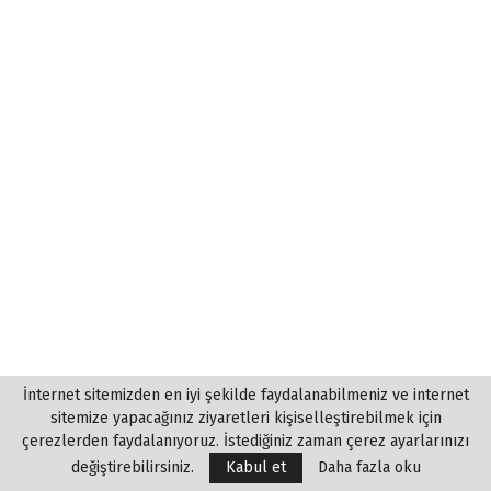
İnternet sitemizden en iyi şekilde faydalanabilmeniz ve internet
sitemize yapacağınız ziyaretleri kişiselleştirebilmek için
çerezlerden faydalanıyoruz. İstediğiniz zaman çerez ayarlarınızı
değiştirebilirsiniz.
Kabul et
Daha fazla oku
EN ÇOK OKUNANLAR