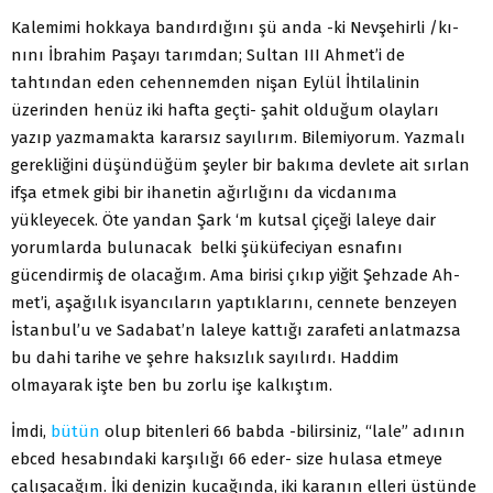
Kalemimi hokkaya bandırdığını şü anda -ki Nevşehirli /kı­
nını İbrahim Paşayı tarımdan; Sultan III Ahmet’i de
tahtından eden cehennemden nişan Eylül İhtilalinin
üzerinden henüz iki hafta geçti- şahit olduğum olayları
yazıp yazmamakta kararsız sayılırım. Bilemiyorum. Yazmalı
gerekliğini düşündüğüm şeyler bir bakıma devlete ait sırlan
ifşa etmek gibi bir ihanetin ağırlı­ğını da vicdanıma
yükleyecek. Öte yandan Şark ‘m kutsal çiçeği laleye dair
yorumlarda bulunacak belki şüküfeciyan esnafını
gücendirmiş de olacağım. Ama birisi çıkıp yiğit Şehzade Ah­
met’i, aşağılık isyancıların yaptıklarını, cennete benzeyen
İstan­bul’u ve Sadabat’n laleye kattığı zarafeti anlatmazsa
bu dahi tarihe ve şehre haksızlık sayılırdı. Haddim
olmayarak işte ben bu zorlu işe kalkıştım.
İmdi,
bütün
olup bitenleri 66 babda -bilirsiniz, “lale” adının
ebced hesabındaki karşılığı 66 eder- size hulasa etmeye
çalışacağım. İki denizin kucağında, iki karanın elleri üstünde