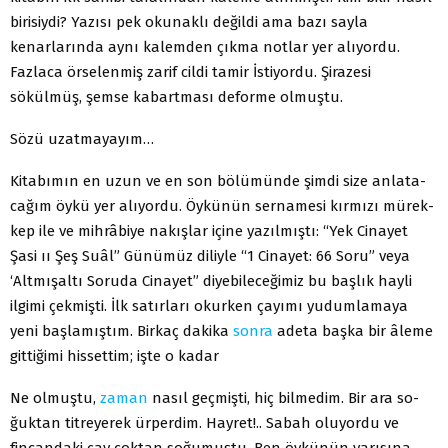
birisiydi? Ya­zısı pek okunaklı değildi ama bazı sayla
kenarlarında aynı ka­lemden çıkma notlar yer alıyordu.
Fazlaca örselenmiş zarif cil­di tamir İstiyordu. Şirazesi
sökülmüş, şemse kabartması de­forme olmuştu.
Sözü uzatmayayım…
Kitabımın en uzun ve en son bölümünde şimdi size anlata­
cağım öykü yer alıyordu. Öykünün sernamesi kırmızı mürek­
kep ile ve mihrâbiye nakışlar içine yazılmıştı: “Yek Cinayet
Şasi ıı Şeş Suâl” Günümüz diliyle “1 Cinayet: 66 Soru” veya
‘Altmışaltı Soruda Cinayet” diyebileceğimiz bu başlık hayli
ilgi­mi çekmişti. İlk satırları okurken çayımı yudumlamaya
yeni başlamıştım. Birkaç dakika
sonra
adeta başka bir âleme
gitti­ğimi hissettim; işte o kadar
Ne olmuştu,
zaman
nasıl geçmişti, hiç bilmedim. Bir ara so­
ğuktan titreyerek ürperdim. Hayret!.. Sabah oluyordu ve