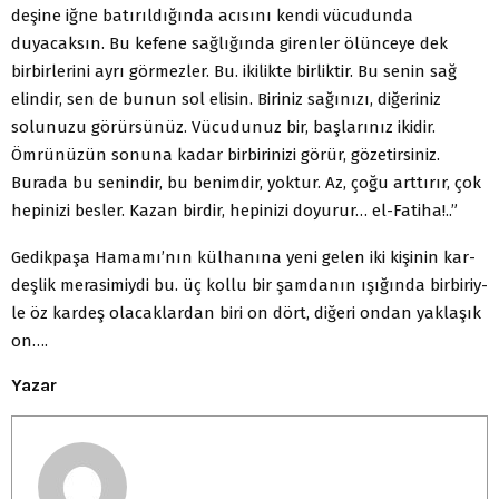
deşine iğne batırıldığında acısını kendi vücudunda
duyacak­sın. Bu kefene sağlığında girenler ölünceye dek
birbirlerini ay­rı görmezler. Bu. ikilikte birliktir. Bu senin sağ
elindir, sen de bunun sol elisin. Biriniz sağınızı, diğeriniz
solunuzu görürsünüz. Vücudunuz bir, başlarınız ikidir.
Ömrünüzün sonuna ka­dar birbirinizi görür, gözetirsiniz.
Burada bu senindir, bu be­nimdir, yoktur. Az, çoğu arttırır, çok
hepinizi besler. Kazan birdir, hepinizi doyurur… el-Fatiha!..”
Gedikpaşa Hamamı’nın külhanına yeni gelen iki kişinin kar­
deşlik merasimiydi bu. üç kollu bir şamdanın ışığında birbiriy­
le öz kardeş olacaklardan biri on dört, diğeri ondan yaklaşık
on….
Yazar