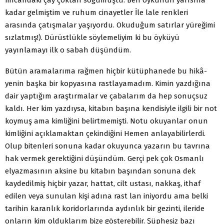
fincan­daki çay çoktan soğumuştu. Ben öykünün yarısına
kadar gel­miştim ve ruhum cinayetler İle lale renkleri
arasında çatışmalar yaşıyordu. Okuduğum satırlar yüreğimi
sızlatmış!). Dürüstlükle söylemeliyim ki bu öyküyü
yayınlamayı ilk o sabah düşündüm.
Bütün aramalarıma rağmen hiçbir kütüphanede bu hikâ­
yenin başka bir kopyasına rastlayamadım. Kimin yazdığına
dair yaptığım araştırmalar ve çabalarım da hep sonuçsuz
kal­dı. Her kim yazdıysa, kitabın başına kendisiyle ilgili bir not
koymuş ama kimliğini belirtmemişti. Notu okuyanlar onun
kimliğini açıklamaktan çekindiğini Hemen anlayabilirlerdi.
Olup bitenleri sonuna kadar okuyunca yazarın bu tavrına
hak vermek gerektiğini düşündüm. Gerçi pek çok Osmanlı
elyazmasının aksine bu kitabın başından sonuna dek
kaydedilmiş hiçbir yazar, hattat, cilt ustası, nakkaş, ithaf
edilen veya sunu­lan kişi adına rast lan iniyordu ama belki
tarihin karanlık kori­dorlarında aydınlık bir gezinti, ileride
onların kim olduklarım bize gösterebilir. Şüphesiz bazı