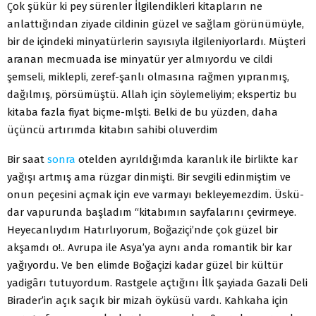
Çok şükür ki pey sürenler İlgilendikleri kitapların ne
anlattığından ziyade cildinin güzel ve sağlam görünümüyle,
bir de içindeki minya­türlerin sayısıyla ilgileniyorlardı. Müşteri
aranan mecmuada ise minyatür yer almıyordu ve cildi
şemseli, miklepli, zeref-şanlı olmasına rağmen yıpranmış,
dağılmış, pörsümüştü. Allah için söylemeliyim; ekspertiz bu
kitaba fazla fiyat biçme-mlşti. Belki de bu yüzden, daha
üçüncü artırımda kitabın sahi­bi oluverdim
Bir saat
sonra
otelden ayrıldığımda karanlık ile birlikte kar
yağışı artmış ama rüzgar dinmişti. Bir sevgili edinmiştim ve
onun peçesini açmak için eve varmayı bekleyemezdim. Üskü­
dar vapurunda başladım “kitabımın sayfalarını çevirmeye.
He­yecanlıydım Hatırlıyorum, Boğaziçi’nde çok güzel bir
akşamdı o!.. Avrupa ile Asya’ya aynı anda romantik bir kar
yağıyordu. Ve ben elimde Boğaçizi kadar güzel bir kültür
yadigârı tutuyor­dum. Rastgele açtığını İlk şayiada Gazali Deli
Birader’in açık sa­çık bir mizah öyküsü vardı. Kahkaha için