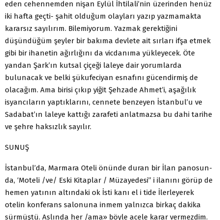
eden cehennemden nişan Eylül İhtilali’nin üzerinden henüz
iki hafta geçti- şahit olduğum olayları yazıp yazmamakta
kararsız sayılırım. Bilemiyorum. Yazmak gerektiğini
düşündüğüm şeyler bir bakıma devlete ait sırları ifşa etmek
gibi bir ihanetin ağırlığını da vicdanıma yükleyecek. Öte
yandan Şark’ın kutsal çiçeği laleye dair yorumlarda
bulunacak ve belki şükufeciyan esnafını gücendirmiş de
olacağım. Ama birisi çıkıp yiğit Şehzade Ahmet’i, aşağılık
isyancıların yaptıklarını, cennete benzeyen İstanbul’u ve
Sadabat’ın laleye kattığı zarafeti anlatmazsa bu dahi tarihe
ve şehre haksızlık sayılır.
SUNUŞ
İstanbul’da, Marmara Oteli önünde duran bir İlan panosun­
da, ‘Moteli /ve/ Eski Kitaplar / Müzayedesi” i ilanını görüp de
hemen yatının altındaki ok İsti kanı el i tide İlerleyerek
otelin konferans salonuna inmem yalnızca birkaç dakika
sürmüştü. Aslında her /ama» böyle acele karar vermezdim.