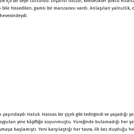
le içli bir seyir tutturdu. Dışarısı ıssızdı, kimsecikler yoktu etraft
 bile hissedilen, gamlı bir manzarası vardı. Anlaşılan yalnızlık,
hevesindeydi.
 yaşındaydı Haluk. Hassas bir çiçek gibi tedirgindi ve yaşadığı şe
uygulan yine kâşifliğe soyunmuştu. Yüreğinde bulamadığı her şe
ymaya başlamıştı. Yeni karşılaştığı her tavra, ilk kez duyduğu he