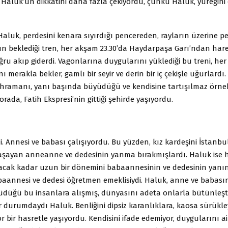
 Haluk’un dikkatini daha fazla çekiyordu, çünkü Haluk, yüreğini
. Haluk, perdesini kenara sıyırdığı pencereden, rayların üzerine pe
un beklediği tren, her akşam 23.30’da Haydarpaşa Garı’ndan hare
ru akıp giderdi. Vagonlarına duygularını yüklediği bu treni, her
ı merakla bekler, gamlı bir seyir ve derin bir iç çekişle uğurlardı. 
hramanı, yanı başında büyüdüğü ve kendisine tartışılmaz örne
 orada, Fatih Ekspresi’nin gittiği şehirde yaşıyordu.
di. Annesi ve babası çalışıyordu. Bu yüzden, kız kardeşini İstanbu
aşayan anneanne ve dedesinin yanma bırakmışlardı. Haluk ise 
ak kadar uzun bir dönemini babaannesinin ve dedesinin yanınd
aannesi ve dedesi öğretmen emeklisiydi. Haluk, anne ve babası
düğü bu insanlara alışmış, dünyasını adeta onlarla bütünleştir
 zor durumdaydı Haluk. Benliğini dipsiz karanlıklara, kaosa sürükle
r bir hasretle yaşıyordu. Kendisini ifade edemiyor, duygularını ai