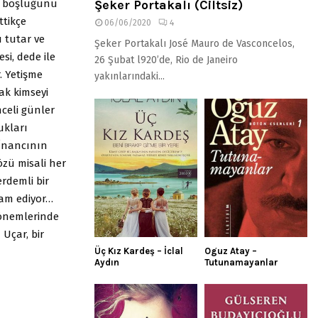
n boşluğunu
Şeker Portakalı (Ciltsiz)
ttikçe
06/06/2020
4
 tutar ve
Şeker Portakalı José Mauro de Vasconcelos,
si, dede ile
26 Şubat l920’de, Rio de Janeiro
. Yetişme
yakınlarındaki...
ak kimseyi
celi günler
ukları
 İnancının
özü misali her
erdemli bir
vam ediyor…
dönemlerinde
 Uçar, bir
Üç Kız Kardeş – İclal
Oguz Atay –
Aydın
Tutunamayanlar