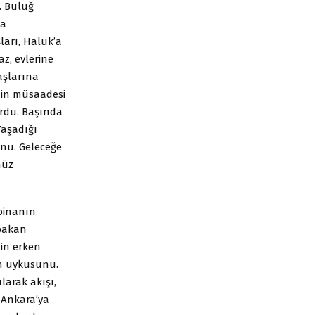
e. Buluğ
da
ları, Haluk’a
z, evlerine
aşlarına
inin müsaadesi
ordu. Başında
 Yaşadığı
onu. Geleceğe
nüz
 binanın
bakan
nin erken
n uykusunu.
ılarak akışı,
 Ankara’ya