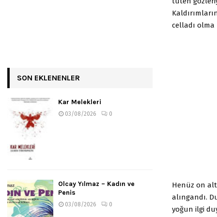
tüten gözleriy
Kaldırımların
celladı olma 
SON EKLENENLER
Kar Melekleri
03/08/2026
0
Olcay Yılmaz – Kadın ve
Henüz on altı
Penis
alıngandı. D
03/08/2026
0
yoğun ilgi du