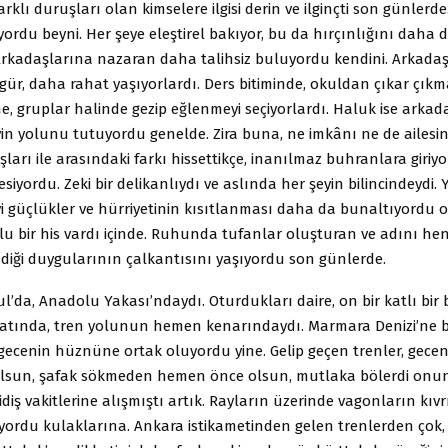
arklı duruşları olan kimselere ilgisi derin ve ilginçti son günlerd
ıyordu beyni. Her şeye eleştirel bakıyor, bu da hırçınlığını daha 
Arkadaşlarına nazaran daha talihsiz buluyordu kendini. Arkadaş
ür, daha rahat yaşıyorlardı. Ders bitiminde, okuldan çıkar çıkma
, gruplar halinde gezip eğlenmeyi seçiyorlardı. Haluk ise arkad
vin yolunu tutuyordu genelde. Zira buna, ne imkânı ne de ailes
şları ile arasındaki farkı hissettikçe, inanılmaz buhranlara giriy
esiyordu. Zeki bir delikanlıydı ve aslında her şeyin bilincindeydi.
 güçlükler ve hürriyetinin kısıtlanması daha da bunaltıyordu 
olu bir his vardı içinde. Ruhunda tufanlar oluşturan ve adını he
diği duygularının çalkantısını yaşıyordu son günlerde.
bul’da, Anadolu Yakası’ndaydı. Oturdukları daire, on bir katlı bir
tında, tren yolunun hemen kenarındaydı. Marmara Denizi’ne 
gecenin hüznüne ortak oluyordu yine. Gelip geçen trenler, gece
olsun, şafak sökmeden hemen önce olsun, mutlaka bölerdi onu
idiş vakitlerine alışmıştı artık. Rayların üzerinde vagonların kıvr
liyordu kulaklarına. Ankara istikametinden gelen trenlerden çok,