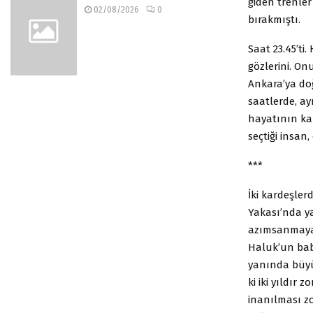
giden trenler
02/08/2026
0
bırakmıştı.
Saat 23.45’ti
gözlerini. On
Ankara’ya doğ
saatlerde, ayn
hayatının ka
seçtiği insan,
***
İki kardeşler
Yakası’nda y
azımsanmayac
Haluk’un bab
yanında büyü
ki iki yıldır
inanılması zo