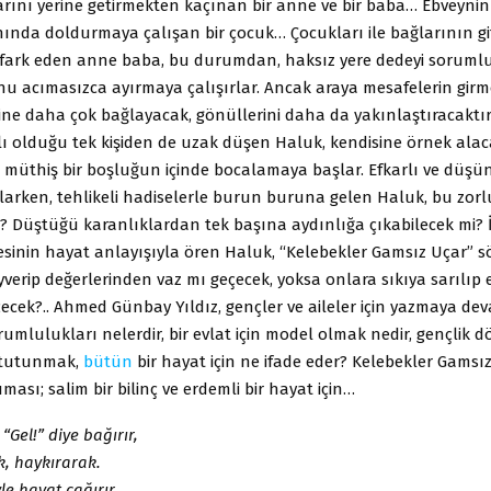
rını yerine getirmekten kaçınan bir anne ve bir baba… Ebveyni
ında doldurmaya çalışan bir çocuk… Çocukları ile bağlarının gi
ı fark eden anne baba, bu durumdan, haksız yere dedeyi sorumlu
nu acımasızca ayırmaya çalışırlar. Ancak araya mesafelerin girme
ine daha çok bağlayacak, gönüllerini daha da yakınlaştıracaktır
lı olduğu tek kişiden de uzak düşen Haluk, kendisine örnek alac
müthiş bir boşluğun içinde bocalamaya başlar. Efkarlı ve düşün
valarken, tehlikeli hadiselerle burun buruna gelen Haluk, bu zorl
i? Düştüğü karanlıklardan tek başına aydınlığa çıkabilecek mi?
desinin hayat anlayışıyla ören Haluk, “Kelebekler Gamsız Uçar” s
yverip değerlerinden vaz mı geçecek, yoksa onlara sıkıya sarılıp 
ecek?.. Ahmed Günbay Yıldız, gençler ve aileler için yazmaya de
umlulukları nelerdir, bir evlat için model olmak nedir, gençlik 
 tutunmak,
bütün
bir hayat için ne ifade eder? Kelebekler Gamsız
ması; salim bir bilinç ve erdemli bir hayat için…
“Gel!” diye bağırır,
k, haykırarak.
le hayat çağırır,