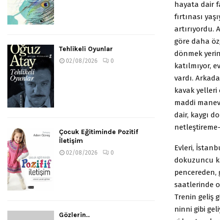
hayata dair f
fırtınası yaş
artırıyordu. 
göre daha özg
Tehlikeli Oyunlar
dönmek yerine
02/08/2026
0
katılmıyor, e
vardı. Arkada
kavak yelleri 
maddi manevi
dair, kaygı d
netleştireme-
Çocuk Eğitiminde Pozitif
İletişim
Evleri, İstan
02/08/2026
0
dokuzuncu ka
pencereden, 
saatlerinde 
Trenin geliş g
ninni gibi ge
Gözlerin..