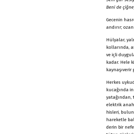
Beni de çiğne
Gecenin hasr
andırır; ozan
Hülyalar, yal
kollarında, a
ve içli duygul
kadar. Hele k
kaynaşıverir 
Herkes uykuda
kucağında inl
yatağından, t
elektrik ana
hisleri, bulu
hareketle ba
derin bir nef