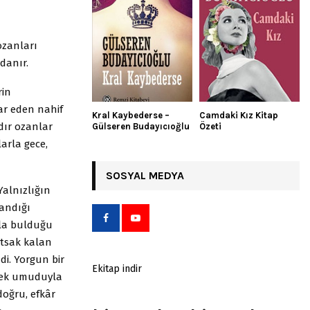
ozanları
ldanır.
rin
rar eden nahif
Kral Kaybederse –
Camdaki Kız Kitap
ıdır ozanlar
Gülseren Budayıcıoğlu
Özeti
arla gece,
SOSYAL MEDYA
Yalnızlığın
zandığı
yla bulduğu
utsak kalan
di. Yorgun bir
Ekitap indir
mek umuduyla
doğru, efkâr