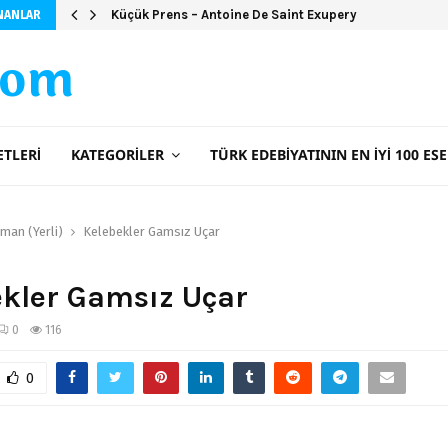
Küçük Prens – Antoine De Saint Exupery
NANLAR
com
ETLERI
KATEGORILER
TÜRK EDEBIYATININ EN İYI 100 ESE
man (Yerli)
Kelebekler Gamsız Uçar
kler Gamsız Uçar
0
116
0