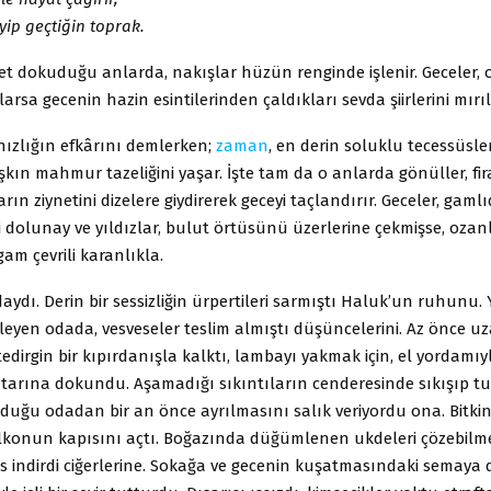
yip geçtiğin toprak.
et dokuduğu anlarda, nakışlar hüzün renginde işlenir. Geceler, 
larsa gecenin hazin esintilerinden çaldıkları sevda şiirlerini mırı
nızlığın efkârını demlerken;
zaman
, en derin soluklu tecessüsle
şkın mahmur tazeliğini yaşar. İşte tam da o anlarda gönüller, fi
arın ziynetini dizelere giydirerek geceyi taçlandırır. Geceler, gaml
i dolunay ve yıldızlar, bulut örtüsünü üzerlerine çekmişse, ozanl
gam çevrili karanlıkla.
ydı. Derin bir sessizliğin ürpertileri sarmıştı Haluk’un ruhunu. 
eyen odada, vesveseler teslim almıştı düşüncelerini. Az önce u
edirgin bir kıpırdanışla kalktı, lambayı yakmak için, el yordamı
htarına dokundu. Aşamadığı sıkıntıların cenderesinde sıkışıp t
nduğu odadan bir an önce ayrılmasını salık veriyordu ona. Bitkin
lkonun kapısını açtı. Boğazında düğümlenen ukdeleri çözebil
es indirdi ciğerlerine. Sokağa ve gecenin kuşatmasındaki semaya 