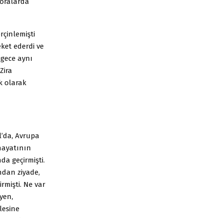
 oralarda
rçinlemişti
ket ederdi ve
 gece aynı
Zira
k olarak
l’da, Avrupa
hayatının
a geçirmişti.
ndan ziyade,
mişti. Ne var
yen,
lesine