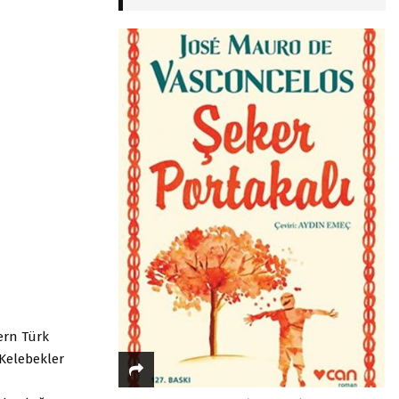
ern Türk
 Kelebekler