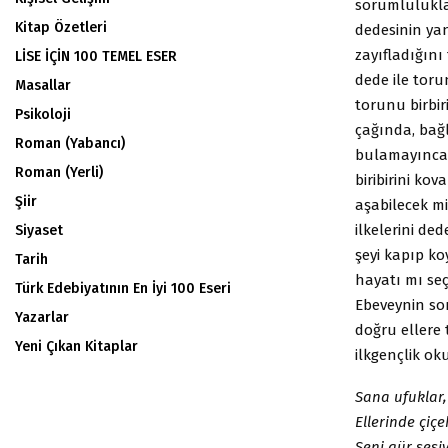
sorumlulukla
Kitap Özetleri
dedesinin yan
zayıfladığın
LİSE İÇİN 100 TEMEL ESER
dede ile toru
Masallar
torunu birbir
Psikoloji
çağında, bağ
Roman (Yabancı)
bulamayınca 
Roman (Yerli)
biribirini ko
Şiir
aşabilecek m
ilkelerini de
Siyaset
şeyi kapıp ko
Tarih
hayatı mı seç
Türk Edebiyatının En İyi 100 Eseri
Ebeveynin sor
Yazarlar
doğru ellere
Yeni Çıkan Kitaplar
ilkgençlik oku
Sana ufuklar, 
Ellerinde çiçe
Seni gür sesiy