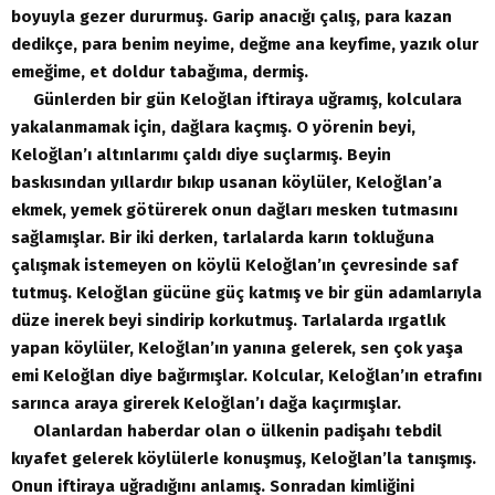
boyuyla gezer dururmuş. Garip anacığı çalış, para kazan
dedikçe, para benim neyime, değme ana keyfime, yazık olur
emeğime, et doldur tabağıma, dermiş.
Günlerden bir gün Keloğlan iftiraya uğramış, kolculara
yakalanmamak için, dağlara kaçmış. O yörenin beyi,
Keloğlan’ı altınlarımı çaldı diye suçlarmış. Beyin
baskısından yıllardır bıkıp usanan köylüler, Keloğlan’a
ekmek, yemek götürerek onun dağları mesken tutmasını
sağlamışlar. Bir iki derken, tarlalarda karın tokluğuna
çalışmak istemeyen on köylü Keloğlan’ın çevresinde saf
tutmuş. Keloğlan gücüne güç katmış ve bir gün adamlarıyla
düze inerek beyi sindirip korkutmuş. Tarlalarda ırgatlık
yapan köylüler, Keloğlan’ın yanına gelerek, sen çok yaşa
emi Keloğlan diye bağırmışlar. Kolcular, Keloğlan’ın etrafını
sarınca araya girerek Keloğlan’ı dağa kaçırmışlar.
Olanlardan haberdar olan o ülkenin padişahı tebdil
kıyafet gelerek köylülerle konuşmuş, Keloğlan’la tanışmış.
Onun iftiraya uğradığını anlamış. Sonradan kimliğini