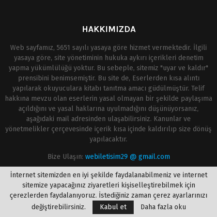
HAKKIMIZDA
Web sayfamız, 5651 sayılı yasaya göre hizmet vermektedir. İlgili
yasaya göre, site yönetiminin hukuka aykırı içerikleri denetim
yapma yükümlülüğü yoktur. Bu sebeple, sitemiz "uyar ve kaldır"
prensibini benimsemiştir. Bu site de, Eserlerden kısa alıntı
yapılarak okuyuculara kitabı tanıtma amacı güdülmüştür. Telif
hakkına mevzu olan eserlerin yasal olmayan bir şekilde paylaşıma
açıldığını ve yasal haklarına uyulmadığını düşünüyorsanız,
aşağıdaki mail adresinden ulaşabilirsiniz. Kanunlar ve
yönetmelikler çerçevesinde içerik kısa içinde kaldırılıp size dönüş
yapılacaktır.
Bize Ulaşın:
webiletisim29 @ gmail.com
İnternet sitemizden en iyi şekilde faydalanabilmeniz ve internet
sitemize yapacağınız ziyaretleri kişiselleştirebilmek için
çerezlerden faydalanıyoruz. İstediğiniz zaman çerez ayarlarınızı
değiştirebilirsiniz.
Kabul et
Daha fazla oku
@2020 - onlinekitapoku.com