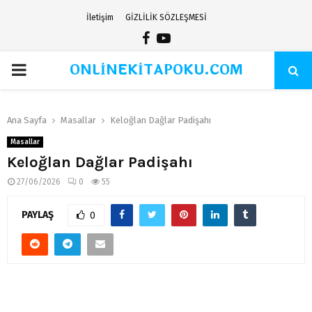
İletişim
GİZLİLİK SÖZLEŞMESİ
Facebook
Youtube
ONLİNEKİTAPOKU.COM
PRIMARY
MENU
Ana Sayfa
Masallar
Keloğlan Dağlar Padişahı
Masallar
Keloğlan Dağlar Padişahı
27/06/2026
0
55
PAYLAŞ
0