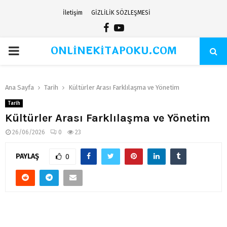
İletişim
GİZLİLİK SÖZLEŞMESİ
Facebook
Youtube
ONLİNEKİTAPOKU.COM
PRIMARY
MENU
Ana Sayfa
Tarih
Kültürler Arası Farklılaşma ve Yönetim
Tarih
Kültürler Arası Farklılaşma ve Yönetim
26/06/2026
0
23
PAYLAŞ
0