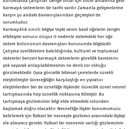
durumlarda çalışırlar. Denge onlar için olum anlamına gelir
Karmaşık sistemlerin bir tarihi vardır Zamanla gelişmelerine
karşın şu andaki davranışlarından geçmişleri de
sorumludur.
Karmaşıklık sınırlı bilgiye tepki veren basil öğelerin 2engin
etkileşimi sonucu oluşur O nedenle sistemdeki her öğe
sistem bütününün davranışları konusunda bilgisizdir
Çalışma özelliklerine bakıldığında, kültürel ve toplumsal
sistemler benzeri karmaşık sistemlerin görelilik kavramını
yok sayarak anlaşılabilmesinin ne denli zor olduğu
görülmektedir. Oysa görceilik bilimsel çevrelerde sürekli
eleştirilmiştir Göreceğiliğin karşılaştığı en yıpratıcı
eleştirilerden bin de öznelliğe ilişkindir. Gürecilik öznel nesnel
tartışmasında hep öznellik noktasına itilmiştir. Bu
tartışmaya gözlemcinin bilgi elde etmedeki rolünden
başlamak doğru olacaktır. Nesnelliğe ilişkin konumumuzu
belirlemek için fiziksel bir nesneyle gözlemci arasındaki ilişkiyi
ele almamız gerekir. Fiziksel bir nesnenin varlığı gözlemcinin