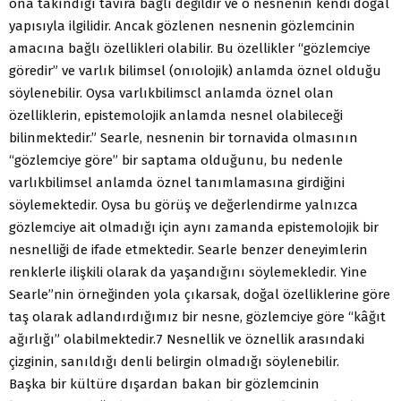
ona takındığı tavıra bağlı değildir ve o nesnenin kendi doğal
yapısıyla ilgilidir. Ancak gözlenen nesnenin gözlemcinin
amacına bağlı özellikleri olabilir. Bu özellikler “gözlemciye
göredir” ve varlık bilimsel (onıolojik) anlamda öznel olduğu
söylenebilir. Oysa varlıkbilimscl anlamda öznel olan
özelliklerin, epistemolojik anlamda nesnel olabileceği
bilinmektedir.” Searle, nesnenin bir tornavida olmasının
“gözlemciye göre” bir saptama olduğunu, bu nedenle
varlıkbilimsel anlamda öznel tanımlamasına girdiğini
söylemektedir. Oysa bu görüş ve değerlendirme yalnızca
gözlemciye ait olmadığı için aynı zamanda epistemolojik bir
nesnelliği de ifade etmektedir. Searle benzer deneyimlerin
renklerle ilişkili olarak da yaşandığını söylemekledir. Yine
Searle”nin örneğinden yola çıkarsak, doğal özelliklerine göre
taş olarak adlandırdığımız bir nesne, gözlemciye göre “kâğıt
ağırlığı” olabilmektedir.7 Nesnellik ve öznellik arasındaki
çizginin, sanıldığı denli belirgin olmadığı söylenebilir.
Başka bir kültüre dışardan bakan bir gözlemcinin