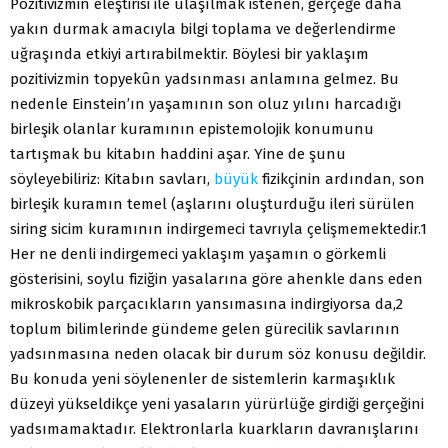
Pozitivizmin eleştirisi ile ulaşılmak istenen, gerçeğe daha
yakın durmak amacıyla bilgi toplama ve değerlendirme
uğraşında etkiyi artırabilmektir. Böylesi bir yaklaşım
pozitivizmin topyekûn yadsınması anlamına gelmez. Bu
nedenle Einstein’ın yaşamının son oluz yılını harcadığı
birleşik olanlar kuramının epistemolojik konumunu
tartışmak bu kitabın haddini aşar. Yine de şunu
söyleyebiliriz: Kitabın savları,
büyük
fizikçinin ardından, son
birleşik kuramın temel (aşlarını oluşturduğu ileri sürülen
siring sicim kuramının indirgemeci tavrıyla çelişmemektedir.1
Her ne denli indirgemeci yaklaşım yaşamın o görkemli
gösterisini, soylu fiziğin yasalarına göre ahenkle dans eden
mikroskobik parçacıkların yansımasına indirgiyorsa da,2
toplum bilimlerinde gündeme gelen gürecilik savlarının
yadsınmasına neden olacak bir durum söz konusu değildir.
Bu konuda yeni söylenenler de sistemlerin karmaşıklık
düzeyi yükseldikçe yeni yasaların yürürlüğe girdiği gerçeğini
yadsımamaktadır. Elektronlarla kuarkların davranışlarını