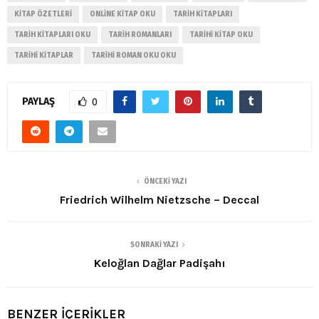
KITAP ÖZETLERI
ONLINE KITAP OKU
TARIH KITAPLARI
TARIH KITAPLARI OKU
TARIH ROMANLARI
TARIHI KITAP OKU
TARIHI KITAPLAR
TARIHI ROMAN OKU OKU
PAYLAŞ
0
ÖNCEKI YAZI
Friedrich Wilhelm Nietzsche – Deccal
SONRAKI YAZI
Keloğlan Dağlar Padişahı
BENZER İÇERİKLER