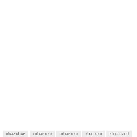
BIRAZ KITAP
E KITAP OKU
EKITAP OKU
KITAP OKU
KITAP ÖZETI