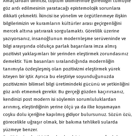
Amaçlardan birincisi, toplum bilimlerinde göreliliğin tümüyle
göz ardı edilmesinin yaratacağı epistemolojik sorunlara
dikkati çekmekti. İkincisi ise yönelim ve örgütlenmeye ilişkin
bilgilerimizin ve kuramların kültürler arası geçirgenliğini
mercek altına yatırarak sorgulamaktı. Görelilik üzerine
yazıyorsanız, insanoğlunun modernleşme serüveninde ve
bilgi arayışında oldukça parlak başarılara imza almış
pozitivist yaklaşımları bir yerinden eleştirmek zorundasınız
demektir. Tüm basanları sıralandığında modernliğin
tanımıyla özdeşleşmiş olan pozitivizmi eleştirmek yürek
isteyen bir iştir. Ayrıca bu eleştiriye soyunduğunuzda
pozitivizmin bilimsel bilgi üretimindeki gücünü ve yetkinliğini
göz ardı etmemek gerekir. Bu gerçeği gözden kaçırırsanız,
kendinizi post modern isi söylemin sorumluluklardan
arınmış, eleştirdiğinin yerine ölçü ya da ilke koyamayan
coşku dolu içeriğine kapılmış gidiyor bulursunuz. Sözün özü,
görecelikle uğraşır olmak, bir bakıma tehlikeli sularda
yüzmeye benzer.