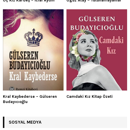
Üç Kız Kardeş – İclal Aydın
Oguz Atay – Tutunamayanlar
Kral Kaybederse – Gülseren
Camdaki Kız Kitap Özeti
Budayıcıoğlu
SOSYAL MEDYA