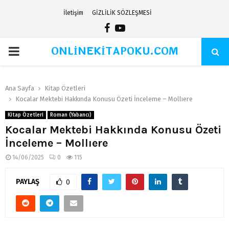
İletişim
GİZLİLİK SÖZLEŞMESİ
Facebook
Youtube
ONLİNEKİTAPOKU.COM
PRIMARY
MENU
Ana Sayfa
Kitap Özetleri
Kocalar Mektebi Hakkında Konusu Özeti İnceleme – Mollıere
Kitap Özetleri
Roman (Yabancı)
Kocalar Mektebi Hakkında Konusu Özeti
İnceleme – Mollıere
14/06/2025
0
115
PAYLAŞ
0