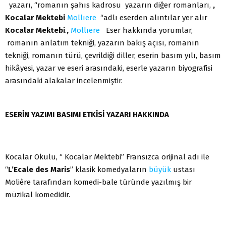
yazarı, “romanın şahıs kadrosu yazarın diğer romanları,
,
Kocalar Mektebi
Mollıere
“adlı eserden alıntılar yer alır
Kocalar Mektebi
.
,
Mollıere
Eser hakkında yorumlar,
romanın anlatım tekniği, yazarın bakış açısı, romanın
tekniği, romanın türü, çevrildiği diller, eserin basım yılı, basım
hikâyesi, yazar ve eseri arasındaki, eserle yazarın biyografisi
arasındaki alakalar incelenmiştir.
ESERİN YAZIMI BASIMI ETKİSİ YAZARI HAKKINDA
Kocalar Okulu, “ Kocalar Mektebi” Fransızca orijinal adı ile
“
L’Ecale des Maris
” klasik komedyaların
büyük
ustası
Molière tarafından komedi-bale türünde yazılmış bir
müzikal komedidir.