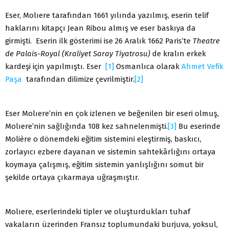
Eser, Molıere tarafından 1661 yılında yazılmış, eserin telif
haklarını kitapçı Jean Ribou almış ve eser baskıya da
girmişti. Eserin ilk gösterimi ise 26 Aralık 1662 Paris’te
Theatre
de Palais-Royal (Kraliyet Saray Tiyatrosu)
de kralın erkek
kardeşi için yapılmıştı. Eser
[1]
Osmanlıca olarak
Ahmet Vefik
Paşa
tarafından dilimize çevrilmiştir.
[2]
Eser Molıere’nin en çok izlenen ve beğenilen bir eseri olmuş,
Molıere’nin sağlığında 108 kez sahnelenmişti.
[3]
Bu eserinde
Molière o dönemdeki eğitim sistemini eleştirmiş, baskıcı,
zorlayıcı ezbere dayanan ve sistemin sahtekârlığını ortaya
koymaya çalışmış, eğitim sistemin yanlışlığını somut bir
şekilde ortaya çıkarmaya uğraşmıştır.
Molıere, eserlerindeki tipler ve oluşturdukları tuhaf
vakaların üzerinden Fransız toplumundaki burjuva, yoksul,