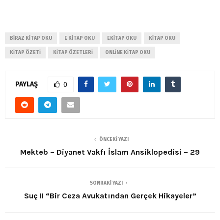
BIRAZ KITAP OKU
E KITAP OKU
EKITAP OKU
KITAP OKU
KITAP ÖZETI
KITAP ÖZETLERI
ONLINE KITAP OKU
PAYLAŞ
0
ÖNCEKI YAZI
Mekteb – Diyanet Vakfı İslam Ansiklopedisi – 29
SONRAKI YAZI
Suç II “Bir Ceza Avukatından Gerçek Hikayeler”