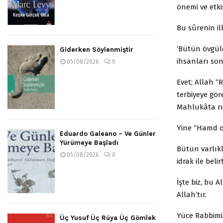
önemi ve etk
Bu sûrenin il
‘Bütün övgüle
Giderken Söylenmiştir
ihsanları son
05/08/2026
0
Evet; Allah “R
terbiyeye gör
Mahlukâta rız
Yine “Hamd o
Eduardo Galeano – Ve Günler
Yürümeye Başladı
Bütün varlıkl
05/08/2026
0
idrak ile belir
İşte biz, bu 
Allah’tır.
Yüce Rabbimi
Üç Yusuf Üç Rüya Üç Gömlek