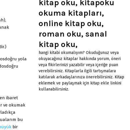
kitap oku, kitapoku
okuma kitapları,
h),
online kitap oku,
ğanak
roman oku, sanal
kitap oku,
ir.)
hangi kitabi okumalıyım? Okuduğunuz veya
 dosdoğru yola
okuyacağınız kitaplar hakkında yorum, öneri
veya fikirlerinizi yazabilir veya içeriğe puan
 dosdoğru
verebilirsiniz. Kitaplarla ilgili tartışmalara
katılarak arkadaşlarınıza önerebilirsiniz.
Kitap
eklemek
ve paylaşmak için kitap ekle linkini
kullanabilirsiniz.
ten ibaret
ur ve okumak
rladıkça
dualarım bu
büyük
bir