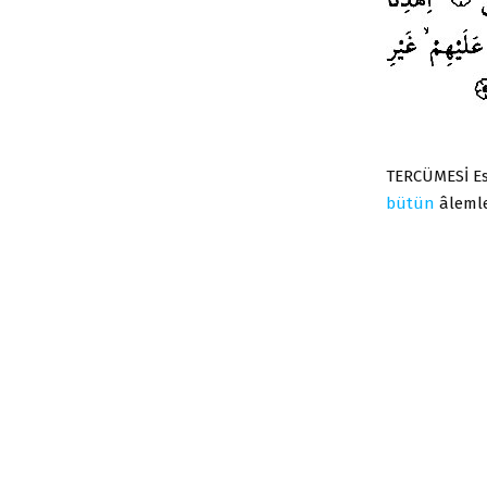
TERCÜMESİ Es
bütün
âlemle