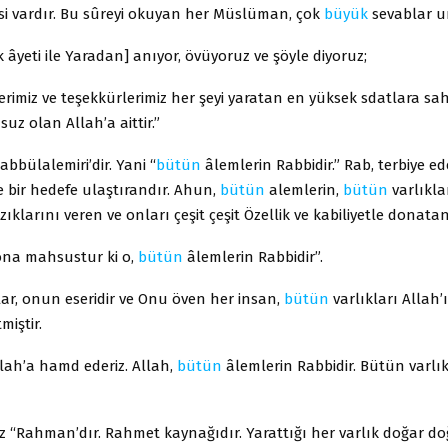
isi vardır. Bu sûreyi okuyan her Müslüman, çok
büyük
sevablar u
k âyeti ile Yaradan] anıyor, övüyoruz ve şöyle diyoruz;
rimiz ve teşekkürlerimiz her şeyi yaratan en yüksek sdatlara sahi
suz olan Allah’a aittir.”
abbülalemiri’dir. Yani “
bütün
âlemlerin Rabbidir.” Rab, terbiye ed
e bir hedefe ulaştırandır. Ahun,
bütün
alemlerin,
bütün
varlıkla
ıklarını veren ve onları çeşit çeşit Özellik ve kabiliyetle donatan
na mahsustur ki o,
bütün
âlemlerin Rabbidir”.
ar, onun eseridir ve Onu öven her insan,
bütün
varlıkları Allah’
tmiştir.
Allah’a hamd ederiz. Allah,
bütün
âlemlerin Rabbidir. Bütün varlık
z “Rahman’dır. Rahmet kaynağıdır. Yarattığı her varlık doğar d