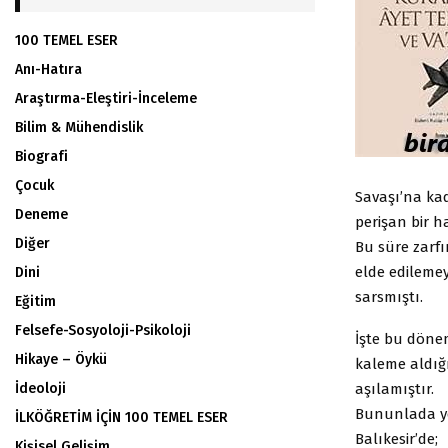
100 TEMEL ESER
Anı-Hatıra
Araştırma-Eleştiri-İnceleme
Bilim & Mühendislik
Biografi
Çocuk
Savaşı’na kad
Deneme
perişan bir h
Diğer
Bu süre zarf
elde edilemey
Dini
sarsmıştı.
Eğitim
Felsefe-Sosyoloji-Psikoloji
İşte bu dönem
Hikaye – Öykü
kaleme aldığı
aşılamıştır.
İdeoloji
Bununlada y
İLKÖĞRETİM İÇİN 100 TEMEL ESER
Balıkesir’de;
Kişisel Gelişim