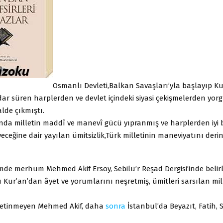
Osmanlı Devleti,Balkan Savaşları’yla başlayıp K
ar süren harplerden ve devlet içindeki siyasi çekişmelerden yor
alde çıkmıştı.
ında milletin maddî ve manevî gücü yıpranmış ve harplerden iyi 
eceğine dair yayılan ümitsizlik,Türk milletinin maneviyatını der
de merhum Mehmed Akif Ersoy, Sebilü’r Reşad Dergisi’inde belirli
 Kur’an’dan âyet ve yorumlarını neşretmiş, ümitleri sarsılan mil
etinmeyen Mehmed Akif, daha
sonra
İstanbul’da Beyazıt, Fatih, 