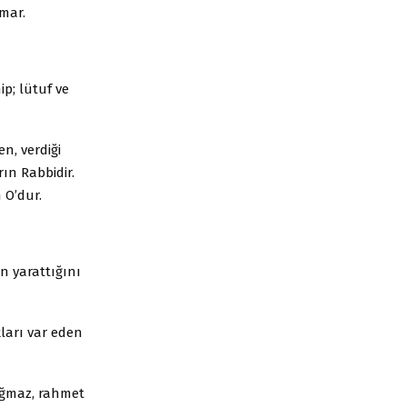
mar.
p; lütuf ve
en, verdiği
rın Rabbidir.
 O’dur.
ın yarattığını
ları var eden
oğmaz, rahmet