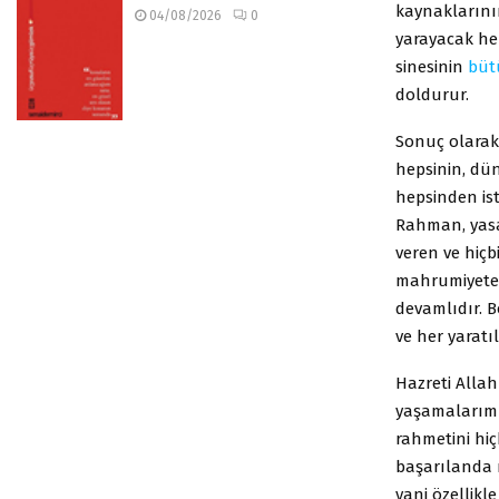
kaynaklarını
04/08/2026
0
yarayacak her
sinesinin
büt
doldurur.
Sonuç olarak
hepsinin, dü
hepsinden is
Rahman, yasam
veren ve hiçb
mahrumiyete d
devamlıdır. Bo
ve her yaratı
Hazreti Alla
yaşamalarım s
rahmetini hiç
başarılanda 
yani özellikl