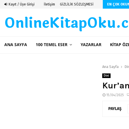
Kayıt / Üye Girişi
İletişim
GİZLİLİK SÖZLEŞMESİ
EN ÇOK OKU
OnlineKitapOku.
ANA SAYFA
100 TEMEL ESER
YAZARLAR
KITAP ÖZ
Ana Sayfa
Di
Dini
Kur’an
15/04/2025
PAYLAŞ