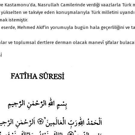
e Kastamonu’da, Nasrullah Camilerinde verdiği vaazlarla Türk m
 yükselten ve takviye eden konuşmalarıyla Türk milletini uyand
ak istemiştir.
ki eserde, Mehmed Akif’in yorumuyla bugün hala geçerliliğini ve ta
mlar ve toplumsal dertlere derman olacak manevî şifalar bulacak
İ