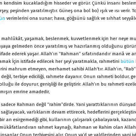
n kendisim kucakladığım hisseder ve görür. Çünkü insanı besle
şey, peşinden yaratılmıştır. Güneş ona bol bo) ışık ve ısı verir. T
ün
verimlerini ona sunar; hava, göğsünü sağlık ve sıhhat seyyâlel
 mahlûkât, yaşamak, beslenmek, kuvvetlenmek için her neye m
nyaya gelmeden önce yaratılmış ve hazırlanmış olduğunu görür
tifade ederek yaşar. Allah’ın “Rahman” sıfatındandır manâ ve 
ak İçin istifade edilecek her şeyi yaratmakla, rahmetini
bütün
irini mahrum etmeyen, merhamet sahibi Allah’tır. Allah’ın, “Rab” 
eğil, terbiye ediciliği, rahmete dayanır. Onun rahmeti boldur, gen
lluğu ile doyurur, genişliği ile geliştirir. Allah’ın bu rahmeti ezelid
lmışın emrine amadedir,
h sadece Rahman değil “rahim”dirde. Yani yarattıklarının dünya
ağlayacak, varlıklarım devam ettirecek, hedeflerini gerçekleştir
bir an esirgemediği gibi, kullarının çalışarak çabalayarak, kazand
mükâfatlandıran rahmet kaynağı, Rahman ve Rahim olan Allah’t
e insanlar Onun terbiyesini alır, Onun va’d ve valdlerinden yani i