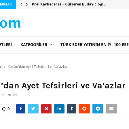
Camdaki Kız Kitap Özeti
Kral Kaybederse – Gülseren Budayıcıoğlu
NANLAR
com
ETLERI
KATEGORILER
TÜRK EDEBIYATININ EN İYI 100 ESE
ni
Kur’an’dan Ayet Tefsirleri ve Va’azlar
’dan Ayet Tefsirleri ve Va’azlar
0
189
0