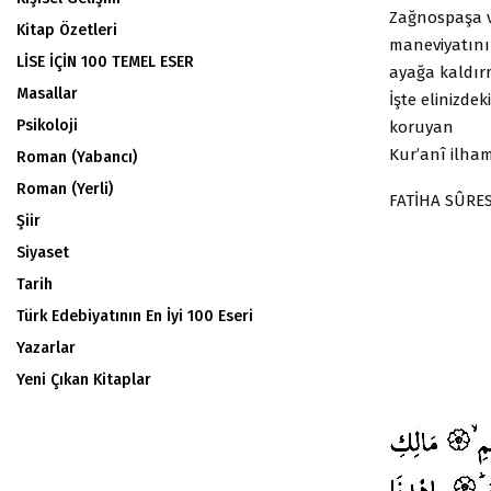
Zağnospaşa v
Kitap Özetleri
maneviyatını
LİSE İÇİN 100 TEMEL ESER
ayağa kaldırm
Masallar
İşte elinizde
Psikoloji
koruyan
Kur’anî ilha
Roman (Yabancı)
Roman (Yerli)
FATİHA SÛRES
Şiir
Siyaset
Tarih
Türk Edebiyatının En İyi 100 Eseri
Yazarlar
Yeni Çıkan Kitaplar