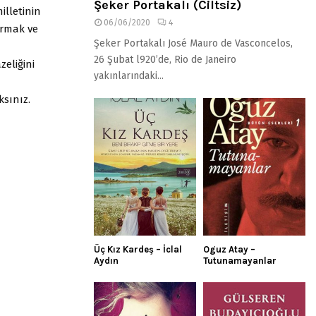
Şeker Portakalı (Ciltsiz)
illetinin
06/06/2020
4
ırmak ve
Şeker Portakalı José Mauro de Vasconcelos,
26 Şubat l920’de, Rio de Janeiro
zeliğini
yakınlarındaki...
sınız.
Üç Kız Kardeş – İclal
Oguz Atay –
Aydın
Tutunamayanlar