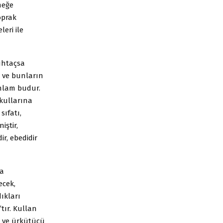
meğe
oprak
eri ile
uhtaçsa
 ve bunların
anlam budur.
kullarına
sıfatı,
iştir,
ir, ebedidir
da
ecek,
ıkları
ır. Kullan
yi ve ürkütücü