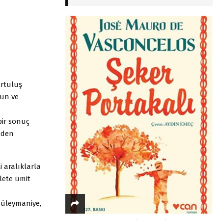
urtuluş
gun ve
bir sonuç
inden
 aralıklarla
lete ümit
Süleymaniye,