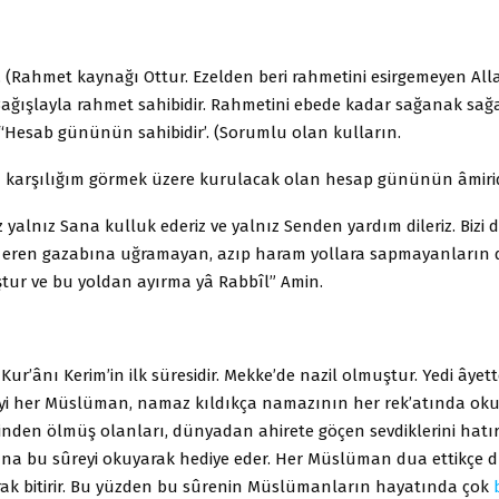
 (Rahmet kaynağı Ottur. Ezelden beri rahmetini esirgemeyen Alla
(Bağışlayla rahmet sahibidir. Rahmetini ebede kadar sağanak sa
 “Hesab gününün sahibidir’. (Sorumlu olan kulların.
n karşılığım görmek üzere kurulacak olan hesap gününün âmirid
z yalnız Sana kulluk ederiz ve yalnız Senden yardım dileriz. Bizi
ne eren gazabına uğramayan, azıp haram yollara sapmayanların
tur ve bu yoldan ayırma yâ Rabbîl” Amin.
 Kur’ânı Kerim’in ilk süresidir. Mekke’de nazil olmuştur. Yedi âyet
yi her Müslüman, namaz kıldıkça namazının her rek’atında ok
esinden ölmüş olanları, dünyadan ahirete göçen sevdiklerini hatı
na bu sûreyi okuyarak hediye eder. Her Müslüman dua ettikçe 
rak bitirir. Bu yüzden bu sûrenin Müslümanların hayatında çok