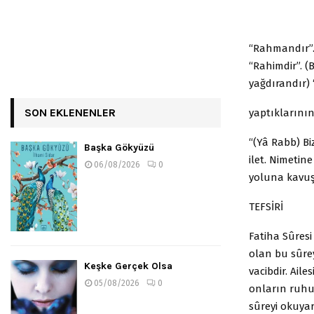
“Rahmandır”.
“Rahimdir”. 
yağdırandır)
SON EKLENENLER
yaptıklarını
“(Yâ Rabb) Bi
Başka Gökyüzü
ilet. Nimeti
06/08/2026
0
yoluna kavuş
TEFSİRİ
Fatiha Sûresi
olan bu sûre
Keşke Gerçek Olsa
vacibdir. Ail
05/08/2026
0
onların ruhu
sûreyi okuya