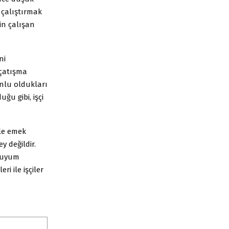
k çalıştırmak
in çalışan
ni
 çatışma
unlu oldukları
ğu gibi, işçi
ile emek
y değildir.
r uyum
i ile işçiler