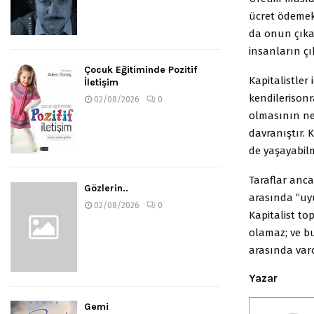
ücret ödemek 
da onun çıkar
insanların çık
Çocuk Eğitiminde Pozitif
Kapitalistler
İletişim
kendilerisonr
02/08/2026
0
olmasının ned
davranıştır. 
de yaşayabil
Taraflar anca
Gözlerin..
arasında “u
02/08/2026
0
Kapitalist to
olamaz; ve bu
arasında varol
Yazar
Gemi