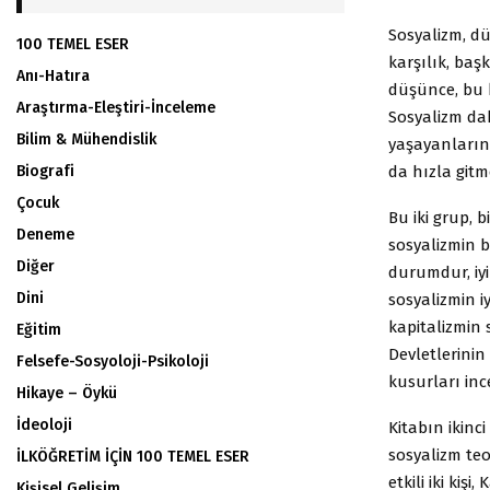
Sosyalizm, d
100 TEMEL ESER
karşılık, baş
Anı-Hatıra
düşünce, bu 
Araştırma-Eleştiri-İnceleme
Sosyalizm da
Bilim & Mühendislik
yaşayanların
da hızla gitm
Biografi
Çocuk
Bu iki grup, 
Deneme
sosyalizmin b
Diğer
durumdur, iyi
Dini
sosyalizmin iy
kapitalizmin 
Eğitim
Devletlerini
Felsefe-Sosyoloji-Psikoloji
kusurları inc
Hikaye – Öykü
İdeoloji
Kitabın ikinc
sosyalizm teo
İLKÖĞRETİM İÇİN 100 TEMEL ESER
etkili iki ki
Kişisel Gelişim