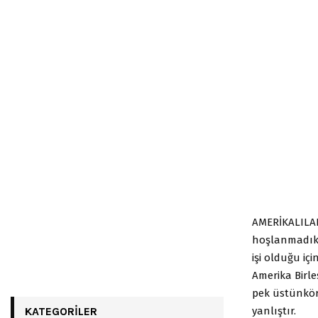
AMERİKALILAR
hoşlanmadıkl
işi olduğu iç
Amerika Birle
pek üstünkör
yanlıştır.
KATEGORILER