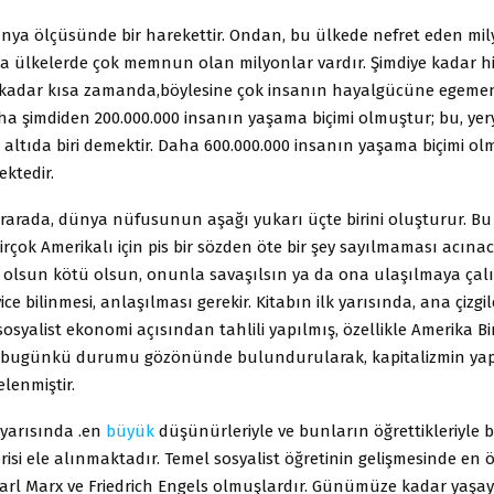
ünya ölçüsünde bir harekettir. Ondan, bu ülkede nefret eden mi
ka ülkelerde çok memnun olan milyonlar vardır. Şimdiye kadar hi
kadar kısa zamanda,böylesine çok insanın hayalgücüne egemen
ha şimdiden 200.000.000 insanın yaşama biçimi olmuştur; bu, ye
 altıda biri demektir. Daha 600.000.000 insanın yaşama biçimi o
ektedir.
birarada, dünya nüfusunun aşağı yukarı üçte birini oluşturur. Bu
irçok Amerikalı için pis bir sözden öte bir şey sayılmaması acınac
 olsun kötü olsun, onunla savaşılsın ya da ona ulaşılmaya çalışı
ice bilinmesi, anlaşılması gerekir. Kitabın ilk yarısında, ana çizgile
sosyalist ekonomi açısından tahlili yapılmış, özellikle Amerika Bi
n bugünkü durumu gözönünde bulundurularak, kapitalizmin yap
elenmiştir.
i yarısında .en
büyük
düşünürleriyle ve bunların öğrettikleriyle bi
risi ele alınmaktadır. Temel sosyalist öğretinin gelişmesinde en 
şi, Karl Marx ve Friedrich Engels olmuşlardır. Günümüze kadar yaşa