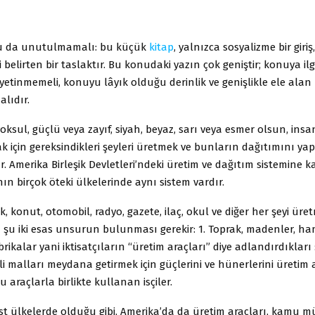
şu da unutulmamalı: bu küçük
kitap
, yalnızca sosyalizme bir giriş
ni belirten bir taslaktır. Bu konudaki yazın çok geniştir; konuya il
 yetinmemeli, konuyu lâyık olduğu derinlik ve genişlikle ele alan
alıdır.
oksul, güçlü veya zayıf, siyah, beyaz, sarı veya esmer olsun, insa
 için gereksindikleri şeyleri üretmek ve bunların dağıtımını y
. Amerika Birleşik Devletleri’ndeki üretim ve dağıtım sistemine k
ın birçok öteki ülkelerinde aynı sistem vardır.
k, konut, otomobil, radyo, gazete, ilaç, okul ve diğer her şeyi üre
n şu iki esas unsurun bulunması gerekir: 1. Toprak, madenler, h
rikalar yani iktisatçıların “üretim araçları” diye adlandırdıkları ş
i malları meydana getirmek için güçlerini ve hünerlerini üretim 
 araçlarla birlikte kullanan isçiler.
ist ülkelerde olduğu gibi, Amerika’da da üretim araçları, kamu mü