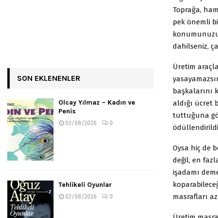
Toprağa, hamm
pek önemli b
konumunuzu be
dahilseniz, ç
Üretim araçl
SON EKLENENLER
yasayamazsınız
başkalarını ke
Olcay Yılmaz – Kadın ve
aldığı ücret 
Penis
tuttuğuna gö
03/08/2026
0
ödüllendirildi
Oysa hiç de b
değil, en faz
işadamı demek
koparabilece
Tehlikeli Oyunlar
masrafları az
02/08/2026
0
Üretim masraf