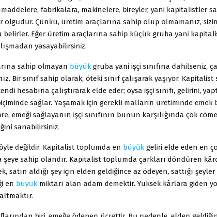
addelere, fabrikalara, makinelere, bireyler, yani kapitalistler sah
ir olgudur. Çünkü, üretim araçlarına sahip olup olmamanız, siz
lirler. Eğer üretim araçlarına sahip küçük gruba yani kapitalis
alışmadan yasayabilirsiniz.
arına sahip olmayan
büyük
gruba yani işçi sınıfına dahilseniz, 
. Bir sınıf sahip olarak, öteki sınıf çalışarak yaşıyor. Kapitalist sı
ndi hesabına çalıştırarak elde eder; oysa işçi sınıfı, gelirini, yaptı
biçiminde sağlar. Yaşamak için gerekli malların üretiminde emek b
re, emeği sağlayanın işçi sınıfının bunun karşılığında çok cöme
ğini sanabilirsiniz.
öyle değildir. Kapitalist toplumda en
büyük
geliri elde eden en ç
la şeye sahip olandır. Kapitalist toplumda çarkları döndüren kârd
, satın aldığı şey için elden geldiğince az ödeyen, sattığı şeyler 
ği en
büyük
miktarı alan adam demektir. Yüksek kârlara giden yo
altmaktır.
larından biri, emeğe ödenen ücrettir. Bu nedenle, elden geldiğ