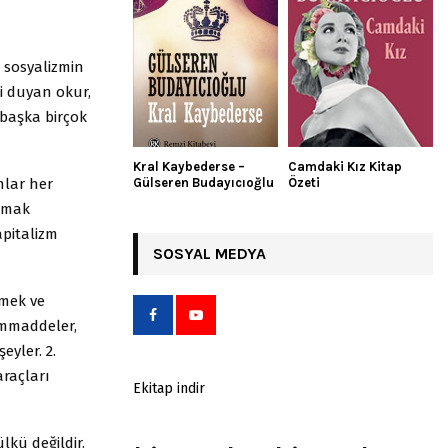
, sosyalizmin
gi duyan okur,
 başka birçok
Kral Kaybederse –
Camdaki Kız Kitap
nlar her
Gülseren Budayıcıoğlu
Özeti
apmak
apitalizm
SOSYAL MEDYA
tmek ve
ammaddeler,
eyler. 2.
araçları
Ekitap indir
lkü değildir.