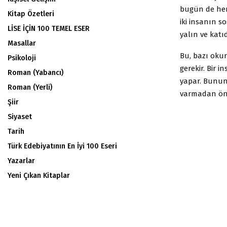
bugün de her 
Kitap Özetleri
iki insanın s
LİSE İÇİN 100 TEMEL ESER
yalın ve katıd
Masallar
Bu, bazı okur
Psikoloji
gerekir. Bir 
Roman (Yabancı)
yapar. Bunun 
Roman (Yerli)
varmadan önc
Şiir
Siyaset
Tarih
Türk Edebiyatının En İyi 100 Eseri
Yazarlar
Yeni Çıkan Kitaplar