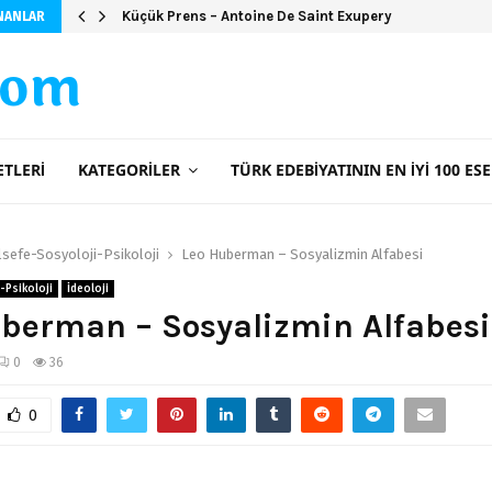
Şeker Portakalı (Ciltsiz)
Küçük Prens – Antoine De Saint Exupery
NANLAR
com
ETLERI
KATEGORILER
TÜRK EDEBIYATININ EN İYI 100 ESE
lsefe-Sosyoloji-Psikoloji
Leo Huberman – Sosyalizmin Alfabesi
-Psikoloji
İdeoloji
berman – Sosyalizmin Alfabesi
0
36
0