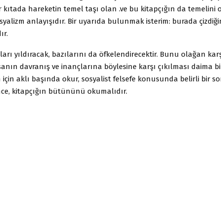
kıtada hareketin temel taşı olan .ve bu kitapçığın da temelini 
osyalizm anlayışıdır. Bir uyarıda bulunmak isterim: burada çizdiği
ır.
ları yıldıracak, bazılarını da öfkelendirecektir. Bunu olağan ka
insanın davranış ve inançlarına böylesine karşı çıkılması daima bir
için aklı başında okur, sosyalist felsefe konusunda belirli bir s
e, kitapçığın bütününü okumalıdır.