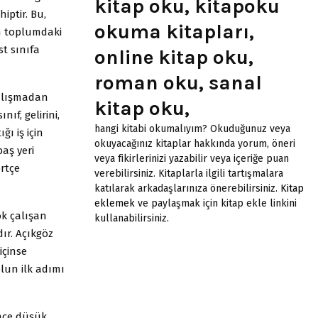
kitap oku, kitapoku
iptir. Bu,
okuma kitapları,
in toplumdaki
t sınıfa
online kitap oku,
roman oku, sanal
çalışmadan
kitap oku,
nıf, gelirini,
hangi kitabi okumalıyım? Okuduğunuz veya
ğı iş için
okuyacağınız kitaplar hakkında yorum, öneri
aş yeri
veya fikirlerinizi yazabilir veya içeriğe puan
rtçe
verebilirsiniz. Kitaplarla ilgili tartışmalara
katılarak arkadaşlarınıza önerebilirsiniz.
Kitap
eklemek
ve paylaşmak için kitap ekle linkini
ok çalışan
kullanabilirsiniz.
ır. Açıkgöz
içinse
lun ilk adımı
ince düşük