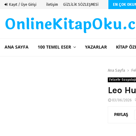
Kayıt / Üye Girişi
İletişim
GİZLİLİK SÖZLEŞMESİ
EN ÇOK OKU
OnlineKitapOku.
ANA SAYFA
100 TEMEL ESER
YAZARLAR
KITAP ÖZ
Ana Sayfa
Fe
Felsefe-Sosyoloji
Leo Hu
03/06/2026
PAYLAŞ