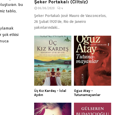
Şeker Portakalı (Ciltsiz)
oluşturan. bu
06/06/2020
4
miz tablo,
Şeker Portakalı José Mauro de Vasconcelos,
26 Şubat l920’de, Rio de Janeiro
yakınlarındaki...
rşılamak
 şok etkisi
onuca
Üç Kız Kardeş – İclal
Oguz Atay –
Aydın
Tutunamayanlar