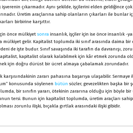
işverenin çıkarmadır. Aynı şekilde, işçilerini elden geldiğince ço
ınadır. Üretim araçlarına sahip olanların çıkarları ile bunlar iç
arları birbirine karşıttır.
 için önce mülkiyet
sonra
insanlık, işçiler için ise önce insanlık -ya
a mülkiyet gelir. Kapitalist toplumda iki sınıf arasında daima bir
eni de işte budur. Sınıf savaşında iki tarafın da davranışı, zor
Kapitalist, kapitalist olarak kalabilmek için kâr etmek zorunda oldu
mek için doğru dürüst bir ücret almaya çabalamak zorundadır.
k karşısındakinin zararı pahasına başarıya ulaşabilir. Sermaye 
yum” konusunda söylenen
bütün
sözler, gevezelikten başka bir şe
plumda, bir sınıfın yararı, ötekinin zararına olduğu için böyle bi
nun tersi. Bunun için kapitalist toplumda, üretim araçları sahipler
ması zorunlu ilişki, bıçakla gırtlak arasındaki ilişki gibidir.