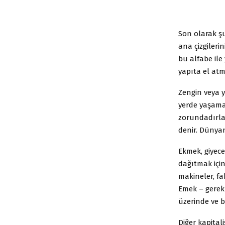
Son olarak 
ana çizgileri
bu alfabe ile
yapıta el atm
Zengin veya y
yerde yaşamak
zorundadırlar
denir. Dünyan
Ekmek, giyece
dağıtmak içi
makineler, fab
Emek – gerekl
üzerinde ve bu
Diğer kapital