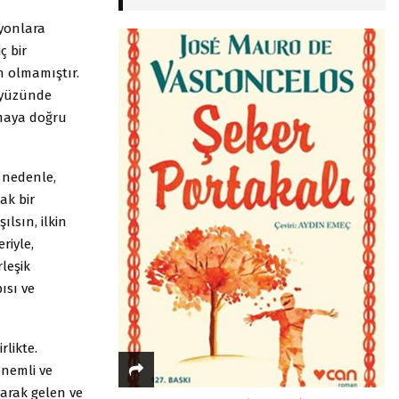
lyonlara
ç bir
 olmamıştır.
ryüzünde
lmaya doğru
 nedenle,
ak bir
lsın, ilkin
riyle,
rleşik
ısı ve
rlikte.
önemli ve
yarak gelen ve