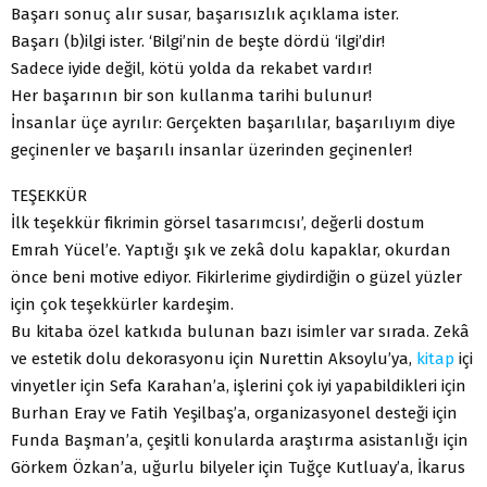
Başarı sonuç alır susar, başarısızlık açıklama ister.
Başarı (b)ilgi ister. ‘Bilgi’nin de beşte dördü ‘ilgi’dir!
Sadece iyide değil, kötü yolda da rekabet vardır!
Her başarının bir son kullanma tarihi bulunur!
İnsanlar üçe ayrılır: Gerçekten başarılılar, başarılıyım diye
geçinenler ve başarılı insanlar üzerinden geçinenler!
TEŞEKKÜR
İlk teşekkür fikrimin görsel tasarımcısı’, değerli dostum
Emrah Yücel’e. Yaptığı şık ve zekâ dolu kapaklar, okurdan
önce beni motive ediyor. Fikirlerime giydirdiğin o güzel yüzler
için çok teşekkürler kardeşim.
Bu kitaba özel katkıda bulunan bazı isimler var sırada. Zekâ
ve estetik dolu dekorasyonu için Nurettin Aksoylu’ya,
kitap
içi
vinyetler için Sefa Karahan’a, işlerini çok iyi yapabildikleri için
Burhan Eray ve Fatih Yeşilbaş’a, organizasyonel desteği için
Funda Başman’a, çeşitli konularda araştırma asistanlığı için
Görkem Özkan’a, uğurlu bilyeler için Tuğçe Kutluay’a, İkarus