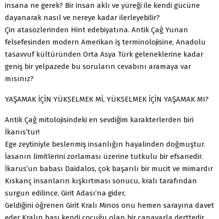
insana ne gerek? Bir insan aklı ve yüreği ile kendi gücüne
dayanarak nasıl ve nereye kadar ilerleyebilir?
Çin atasözlerinden Hint edebiyatına. Antik Çağ Yunan
felsefesinden modern Amerikan iş terminolojisine, Anadolu
tasavvuf kültüründen Orta Asya Türk geleneklerine kadar
geniş bir yelpazede bu soruların cevabını aramaya var
mısınız?
YAŞAMAK İÇİN YÜKSELMEK Mİ, YÜKSELMEK İÇİN YAŞAMAK MI?
Antik Çağ mitolojisindeki en sevdiğim karakterlerden biri
İkanıs’tur!
Ege zeytiniyle beslenmiş insanlığın hayalinden doğmuştur.
İasanın limitlerini zorlaması üzerine tutkulu bir efsanedir.
İkarus’un babası Daidalos, çok başarılı bir mucit ve mimardır
Kıskanç insanların kışkırtması sonucu, kralı tarafından
surgun edilince, Girit Adası’na gider,
Geldiğini öğrenen Girit Kralı Minos onu hemen sarayına davet
eder Kralın başı kendi çocuğu olan bir canavarla derttedir.