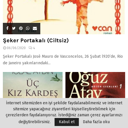
Şeker Portakalı (Ciltsiz)
06/06/2020
4
Şeker Portakalı José Mauro de Vasconcelos, 26 Şubat l920’de, Rio
de Janeiro yakınlarındaki...
İnternet sitemizden en iyi şekilde faydalanabilmeniz ve internet
sitemize yapacağınız ziyaretleri kişiselleştirebilmek için
çerezlerden faydalanıyoruz. İstediğiniz zaman çerez ayarlarınızı
değiştirebilirsiniz.
Kabul et
Daha fazla oku