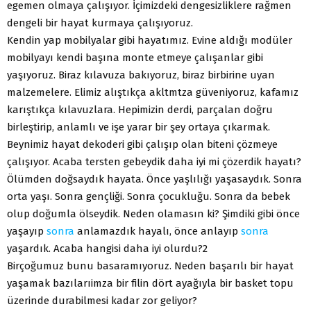
egemen olmaya çalışıyor. İçimizdeki dengesizliklere rağmen
dengeli bir hayat kurmaya çalışıyoruz.
Kendin yap mobilyalar gibi hayatımız. Evine aldığı modüler
mobilyayı kendi başına monte etmeye çalışanlar gibi
yaşıyoruz. Biraz kılavuza bakıyoruz, biraz birbirine uyan
malzemelere. Elimiz alıştıkça akltmtza güveniyoruz, kafamız
karıştıkça kılavuzlara. Hepimizin derdi, parçalan doğru
birleştirip, anlamlı ve işe yarar bir şey ortaya çıkarmak.
Beynimiz hayat dekoderi gibi çalışıp olan biteni çözmeye
çalışıyor. Acaba tersten gebeydik daha iyi mi çözerdik hayatı?
Ölümden doğsaydık hayata. Önce yaşlılığı yaşasaydık. Sonra
orta yaşı. Sonra gençliği. Sonra çocukluğu. Sonra da bebek
olup doğumla ölseydik. Neden olamasın ki? Şimdiki gibi önce
yaşayıp
sonra
anlamazdık hayalı, önce anlayıp
sonra
yaşardık. Acaba hangisi daha iyi olurdu?2
Birçoğumuz bunu basaramıyoruz. Neden başarılı bir hayat
yaşamak bazılarıimza bir filin dört ayağıyla bir basket topu
üzerinde durabilmesi kadar zor geliyor?