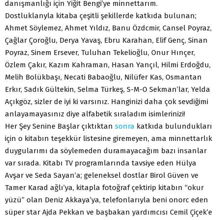
danışmanlığı için Yiğit Bengi’ye minnettarım.
Dostluklanyla kitaba çeşitli şekillerde katkıda bulunan;
Ahmet Söylemez, Ahmet Yıldız, Banu Özdcmir, Cansel Poyraz,
Çağlar Çoroğlu, Derya Yavaş, Ebru Karahan, Elif Genç, Sinan
Poyraz, Sinem Ersever, Tuluhan Tekelioğlu, Onur Hınçer,
Özlem Çakır, Kazım Kahraman, Hasan Yançıl, Hilmi Erdoğdu,
Melih Bolükbaşı, Necati Babaoğlu, Nilüfer Kas, Osmantan
Erkır, Sadık Gültekin, Selma Türkeş, S-M-O Sekman’lar, Yelda
Açıkgöz, sizler de iyi ki varsınız. Hanginizi daha çok sevdiğimi
anlayamayasınız diye alfabetik sıraladım isimlerinizi!
Her Şey Senine Başlar çıktıktan
sonra
katkıda bulundukları
için o kitabın teşekkür listesine giremeyen, ama minnettarlık
duygularımı da söylemeden duramayacağım bazı insanlar
var sırada. Kitabı TV programlarında tavsiye eden Hülya
Avşar ve Seda Sayan’a; geleneksel dostlar Birol Güven ve
Tamer Karad ağlı’ya, kitapla fotoğraf çektirip kitabın “okur
yüzü” olan Deniz Akkaya’ya, telefonlarıyla beni onorc eden
süper star Ajda Pekkan ve başbakan yardımcısı Cemil Çiçek’e