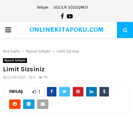
İletişim
GİZLİLİK SÖZLEŞMESİ
Facebook
Youtube
ONLİNEKİTAPOKU.COM
PRIMARY
MENU
Ana Sayfa
Kişisel Gelişim
Limit Sizsiniz
Kişisel Gelişim
Limit Sizsiniz
23/09/2021
0
715
PAYLAŞ
1