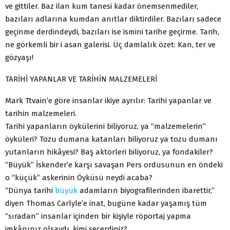
ve gittiler. Baz ilan kum tanesi kadar önemsenmediler,
bazıları adlarına kumdan anıtlar diktirdiler. Bazıları sadece
geçinme derdindeydi, bazıları ise ismini tarihe geçirme. Tarih,
ne görkemli bir i asan galerisi. Üç damlalık özet: Kan, ter ve
gözyaşı!
TARİHİ YAPANLAR VE TARİHİN MALZEMELERİ
Mark Ttvain’e göre insanlar ikiye ayrılır: Tarihi yapanlar ve
tarihin malzemeleri.
Tarihi yapanların öykülerini biliyoruz, ya “malzemelerin”
öyküleri? Tozu dumana katanları biliyoruz ya tozu dumanı
yutanların hikâyesi? Baş aktörleri biliyoruz, ya fondakiler?
“Büyük” İskender’e karşı savaşan Pers ordusunun en öndeki
o “küçük” askerinin Öyküsü neydi acaba?
“Dünya tarihi
büyük
adamların biyografilerinden ibarettir,”
diyen Thomas Carlyle’e inat, bugüne kadar yaşamış tüm
“sıradan” insanlar içinden bir kişiyle röportaj yapma
imkânınız olsaydı, kimi seçerdiniz?