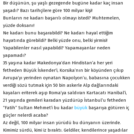
Bir düşünün, şu yaşlı gezegende bugüne kadar kaç insan
yaşadı? Bazı tarihçilere göre 100 milyar kişi!
Bunların ne kadarı başarılı olmayı istedi? Muhtemelen,
yüzde doksanı!
Ne kadarı bunu başarabildi? Ne kadarı hayal ettiğim
hayatında görebildi? Belki yüzde onu, belki yirmisi!
Yapabilenler nasıl yapabildi? Yapamayanlar neden
yapamadı?
35 yaşına kadar Makedonya’dan Hindistan’a her yeri
fetheden Büyük İskender’i, Korsika’nın bir köyünden çıkıp
Avrupa’yı yerinden oynatan Napolyon’u, babasına çocukken
verdiği sözü tutmak için 50 bin askerle Alp dağlarındaki
kayaları eriterek aşıp Roma’ya saldıran Kartacatı Hanibal’i,
21 yaşında gemileri karadan yüzdürüp İstanbul’u fetheden
“Fatih” Sultan Mehmet’i bu kadar
büyük
başarıya götüren iç
güçler nelerdi acaba?
Az değil, 100 milyar insan yürüdü bu dünyanın üzerinde.
Kimimiz sürdü, kimi iz bıraktı. Geldiler, kendilerince yaşadılar