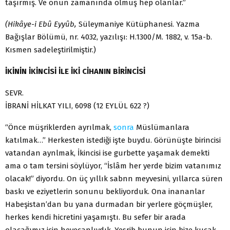
taşırmış. Ve onun zamanında olmuş hep olanlar.”
(Hikâye-i Ebû Eyyûb,
Süleymaniye Kütüphanesi. Yazma
Bağışlar Bölümü, nr. 4032, yazılışı: H.1300/M. 1882, v. 15a-b.
Kısmen sadeleştirilmiştir.)
İKİNİN İKİNCİSİ İLE İKİ CİHANIN BİRİNCİSİ
SEVR.
İBRANİ HİLKAT YILI, 6098 (12 EYLÜL 622 ?)
“Önce müşriklerden ayrılmak,
sonra
Müslümanlara
katılmak…” Herkesten istediği işte buydu. Görü­nüşte birincisi
vatandan aynlmak, İkincisi ise gurbette yaşamak demek­ti
ama o tam tersini söylüyor, “İslâm her yerde bizim vatanımız
olacak!” diyordu. On üç yıllık sabnn meyvesi­ni, yıllarca süren
baskı ve eziyetlerin sonunu bekliyorduk. Ona inananlar
Habeşistan’dan bu yana durmadan bir yerlere göçmüşler,
herkes kendi hicretini yaşamıştı. Bu sefer bir ara­da
olacağımız için heyecanlıy­dık. Yesrib bunun için bize kucak