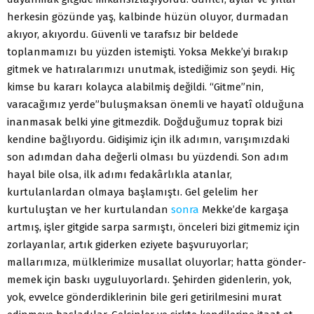
herkesin gözünde yaş, kalbinde hüzün oluyor, durmadan
akı­yor, akıyordu. Güvenli ve tarafsız bir beldede
toplanmamızı bu yüzden istemişti. Yoksa Mekke’yi bırakıp
gitmek ve hatıra­larımızı unutmak, istediğimiz son şeydi. Hiç
kimse bu kararı kolayca alabilmiş değildi. “Gitme”nin,
varacağımız yerde”bu­luşmaksan önemli ve hayatî olduğuna
inanmasak belki yine gitmezdik. Doğduğumuz toprak bizi
kendine bağlıyordu. Gi­dişimiz için ilk adımın, varışımızdaki
son adımdan daha de­ğerli olması bu yüzdendi. Son adım
hayal bile olsa, ilk adımı fedakârlıkla atanlar,
kurtulanlardan olmaya başlamıştı. Gel gelelim her
kurtuluştan ve her kurtulandan
sonra
Mekke’de kargaşa
artmış, işler gitgide sarpa sarmıştı, önceleri bizi git­memiz için
zorlayanlar, artık giderken eziyete başvuruyorlar;
mallarımıza, mülklerimize musallat oluyorlar; hatta gönder­
memek için baskı uyguluyorlardı. Şehirden gidenlerin, yok,
yok, evvelce gönderdiklerinin bile geri getirilmesini murat