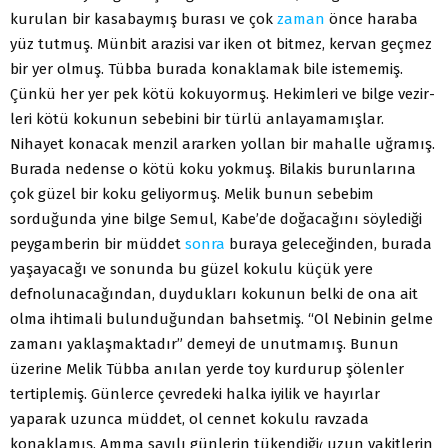
kurulan bir kasabaymış burası ve çok
zaman
önce haraba
yüz tutmuş. Münbit arazisi var iken ot bitmez, kervan geç­mez
bir yer olmuş. Tübba burada konaklamak bile istememiş.
Çünkü her yer pek kötü kokuyormuş. Hekimleri ve bilge vezir­
leri kötü kokunun sebebini bir türlü anlayamamışlar.
Nihayet konacak menzil ararken yollan bir mahalle uğramış.
Burada nedense o kötü koku yokmuş. Bilakis burunlarına
çok güzel bir koku geliyormuş. Melik bunun sebebim
sorduğunda yine bilge Semul, Kabe’de doğacağını söylediği
peygamberin bir müddet
sonra
buraya geleceğinden, burada
yaşayacağı ve so­nunda bu güzel kokulu küçük yere
defnolunacağından, duy­dukları kokunun belki de ona ait
olma ihtimali bulunduğun­dan bahsetmiş. “Ol Nebinin gelme
zamanı yaklaşmaktadır” demeyi de unutmamış. Bunun
üzerine Melik Tübba anılan yerde toy kurdurup şölenler
tertiplemiş. Günlerce çevrede­ki halka iyilik ve hayırlar
yaparak uzunca müddet, ol cennet kokulu ravzada
konaklamış. Amma sayılı günlerin tükendiği
uzun vakitlerin
(