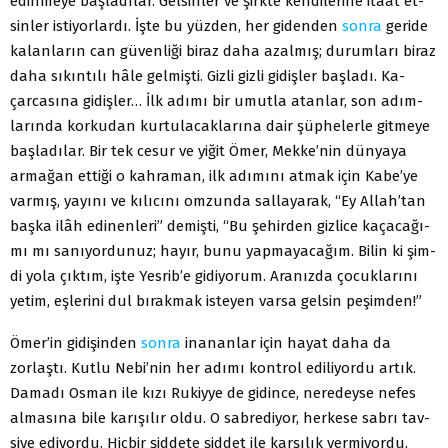
edinmeye başladılar. Gelsinler ve şirkte kendilerine itaat et­
sinler istiyorlardı. İşte bu yüzden, her gidenden
sonra
geride
kalanların can güvenliği biraz daha azalmış; durumları biraz
daha sıkıntılı hâle gelmişti. Gizli gizli gidişler başladı. Ka­
çarcasına gidişler… İlk adımı bir umutla atanlar, son adım­
larında korkudan kurtulacaklarına dair şüphelerle gitmeye
başladılar. Bir tek cesur ve yiğit Ömer, Mekke’nin dünyaya
armağan ettiği o kahraman, ilk adımını atmak için Kabe’ye
varmış, yayını ve kılıcını omzunda sallayarak, “Ey Allah’tan
başka ilâh edinenleri” demişti, “Bu şehirden gizlice kaçacağı­
mı mı sanıyordunuz; hayır, bunu yapmayacağım. Bilin ki şim­
di yola çıktım, işte Yesrib’e gidiyorum. Aranızda çocuklarını
yetim, eşlerini dul bırakmak isteyen varsa gelsin peşimden!”
Ömer’in gidişinden
sonra
inananlar için hayat daha da
zorlaştı. Kutlu Nebi’nin her adımı kontrol ediliyordu artık.
Damadı Osman ile kızı Rukiyye de gidince, neredeyse nefes
almasına bile karışılır oldu. O sabrediyor, herkese sabrı tav­
siye ediyordu. Hiçbir şiddete şiddet ile karşılık vermiyordu.