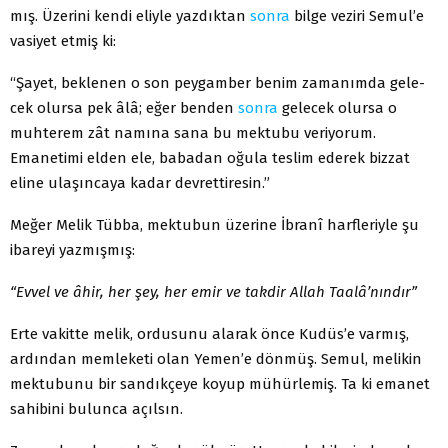
mış. Üzerini kendi eliyle yazdıktan
sonra
bilge veziri Semul’e
vasiyet etmiş ki:
“Şayet, beklenen o son peygamber benim zamanımda gele­
cek olursa pek âlâ; eğer benden
sonra
gelecek olursa o
muh­terem zât namına sana bu mektubu veriyorum.
Emanetimi el­den ele, babadan oğula teslim ederek bizzat
eline ulaşıncaya kadar devrettiresin.”
Meğer Melik Tübba, mektubun üzerine İbranî harfleriyle şu
ibareyi yazmışmış:
“Evvel ve âhir, her şey, her emir ve takdir Allah Taalâ’nındır”
Erte vakitte melik, ordusunu alarak önce Kudüs’e varmış,
ardından memleketi olan Yemen’e dönmüş. Semul, melikin
mektubunu bir sandıkçeye koyup mühürlemiş. Ta ki emanet
sahibini bulunca açılsın.