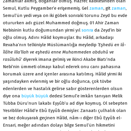
Zamanlar akmış, doğanlar ölmüş. Hazrec kabilesinden olan
Semul, Kutlu Peygamber’e erişememiş. Gel
zaman
, git
zaman
,
Semul’ün yedi veya on iki göbek sonraki torunu Zeyd bu evde
otururken adı güzel Muhammed doğmuş. 01 Ahir Zaman
Nebisinin kutlu doğumundan yirmi yıl
sonra
da Zeyd’in bir
oğlu olmuş. Adını Hâlid koymuşlar. Bu Hâlid, arkadaşı
Revaha’nın telkiniyle Müslümanlığa meyledip
’Eşhedü en lâ-
îlâhe illa’llah ve eşhedü enne Muhammeden abduhû ve
rasûluhû
‘ diyerek imana gelmiş ve ikinci Akabe Biatı’nda
Nebi’nin üm­meti olmayı kabul ederek onu canı pahasına
korumak üzere and içenler arasına katılmış. Hâlid yirmi iki
yaşındayken ev­lenmiş ve bir oğlu doğunca, çok tövbe
edenlerden ve hastalık gelirse sabır gösterenlerden olsun
diye ona
büyük
büyük
dedesi Semul’e imkân tanıyan Melik
Tübba Düru’nun lakabı Eyyûb’u ad diye koymuş. Ol sebepten
Yesribliler Hâlid’e Ebû Eyyûb demişler. Zanaatı çulhalık olan
ve bez dokuyarak geçi­nen Hâlid, nâm-ı diğer Ebû Eyyûb el-
Ensari, meğer adından dolayı bilge Semul’ün hikmetini