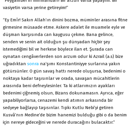
“Peygamber’in mihmandârı! Bir arzun varsa yapayım. Bir
vasiyetin varsa yerine getireyim!”
“Ey Emîr! Sakın Allah’ın dinini bozma, müminler arasına fitne
girmesine müsaade etme. Askere adalet ile muamele eyle ve
düşman karşısında can kaygusu çekme. Bana gelince,
senden ve senin ait olduğun şu dünyadan hiçbir şey
istemediğimi bil ve herkese böylece ilan et. Şurada can
oynatan cengâverlerden son arzum odur ki Azrail (a.s) bize
uğradıktan
sonra
na’şımı Konstantiniyye surlarına yakın
götürsünler. O gün savaş hattı nerede oluşursa, bedenimi o
noktaya kadar taşısınlar ve orada, savaşan mücahitlerin
arasında beni defneylesinler. Ta ki atlarımızın ayakları
bedenimi çiğnemiş olsun, Bizans dokunamasın. Ayrıca, eğer
yapabiliyorlarsa, cenazemi kendi atımın arkasında bir
sedyeye bağlayıp taşısınlar. Tıpkı Kutlu Nebi’yi getiren
Kusvâ’nın Medine’de bizim hanemizi bulduğu gibi o da benim
için nereye gideceğini ve nerede duracağını bulacaktır.”