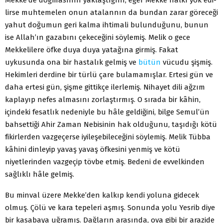
lirse muhtemelen onun atalannın da bundan zarar göreceği
yahut doğumun geri kalma ihtimali bulunduğunu, bunun
ise Allah’ın gazabını çekeceğini söylemiş. Melik o gece
Mekkelilere öfke duya duya yatağına girmiş. Fakat
uykusunda ona bir hastalık gelmiş ve
bütün
vücudu şişmiş.
Hekimleri der­dine bir türlü çare bulamamışlar. Ertesi gün ve
daha ertesi gün, şişme gittikçe ilerlemiş. Nihayet dili ağzım
kaplayıp ne­fes almasını zorlaştırmış. O sırada bir kâhin,
içindeki fesatlık nedeniyle bu hâle geldiğini, bilge Semul’ün
bahsettiği Ahir Zaman Nebisinin hak olduğunu, taşıdığı kötü
fikirlerden vaz­geçerse iyileşebileceğini söylemiş. Melik Tübba
kâhini dinle­yip yavaş yavaş öfkesini yenmiş ve kötü
niyetlerinden vazge­çip tövbe etmiş. Bedeni de evvelkinden
sağlıklı hâle gelmiş.
Bu minval üzere Mekke’den kalkıp kendi yoluna gidecek
olmuş. Çölü ve kara tepeleri aşmış. Sonunda yolu Yesrib diye
bir kasabaya uğramış. Dağların arasında, ova gibi bir arazi­de