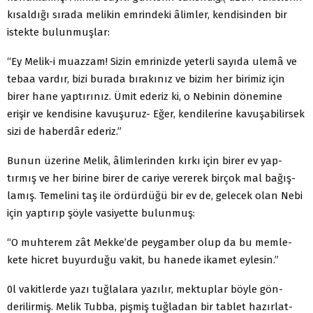
kısaldığı sırada melikin emrindeki âlimler, kendisinden bir
istekte bulunmuşlar:
“Ey Melik-i muazzam! Sizin emrinizde yeterli sayıda ulemâ ve
tebaa vardır, bizi burada bırakınız ve bizim her birimiz için
birer hane yaptırınız. Ümit ederiz ki, o Nebinin dönemine
erişir ve kendisine kavuşuruz- Eğer, kendilerine kavuşabilirsek
sizi de haberdâr ederiz.”
Bunun üzerine Melik, âlimlerinden kırkı için birer ev yap­
tırmış ve her birine birer de cariye vererek birçok mal bağış­
lamış. Temelini taş ile ördürdüğü bir ev de, gelecek olan Nebi
için yaptırıp şöyle vasiyette bulunmuş:
“O muhterem zât Mekke’de peygamber olup da bu memle­
kete hicret buyurduğu vakit, bu hanede ikamet eylesin.”
0l vakitlerde yazı tuğlalara yazılır, mektuplar böyle gön­
derilirmiş. Melik Tubba, pişmiş tuğladan bir tablet hazırlat­