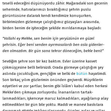
teselli ede­ceğini düşünüyordu zâhir. Mağaradaki son gecenin
seherin­de, hatıralarımızı bıraktığımız şehrin puslu
görüntüsüne da­larak kendi kendimize konuşurken,
birbirimizden gizlemeye çalıştığımız gözyaşları arasında,
birden benim de işiteceğim şekilde mırıldanmaya başladı:
“Vallahi ey Mekke
,
sen benim için yeryüzünün en güzel
şehrisin. Eğer beni senden ayırmasalardı ben asla gidenler­
den olmazdım. Bir gün sana tekrar döneceğim, bekle beni!”
Sevdiğim şehre son bir kez baktım. Evler üzerine kasvet
çökmüşçesine belli belirsizdi. Orada görmeye çalıştığım şey
aslında çocukluğum, gençliğim ve belki de
bütün
hayatim­di.
Son birkaç yılım gözlerimin önünden geçiverdi. Müşrik­lerin
eziyetleri ve zor şartlar, benim gibi îslâm’ı kabul eden herkesi
Mekke’den çıkmaya zorluyordu. İnananların tartak­
lanmadıkları, işkenceye maruz kalmadıkları, aşağılanıp alay
edilmedikleri bir gün bile yoktu. Maddi ve manevi baskılara
dayanmak gitgide imkânsızlaşıyordu. Günler, aylar ve yıllar