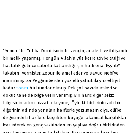
“Yemen’de, Tübba Dürü isminde, zengin, adaletli ve ihtişamlı
bir melik yaşarmış. Her gün Allah’a yüz kerre tövbe ettiği ve
hastalık gelince sabırla katlandığı için halk ona ‘Eyyûb*
laka­bını vermişler. Zebur ile amel eder ve Davud Nebi’ye
inanırmış. İsa Peygam­berden yüz elli yahut iki yüz elli yıl
kadar
sonra
hükümdar olmuş. Pek çok sayıda askeri ve
dokuz tane de bilge veziri var imiş. Biri hariç diğer sekiz
bilgesinin adını bizzat o koymuş. Öyle ki, hiçbirinin adı bir
diğerinin adında yer alan harflerle yazılmasın diye, elifba
dizgesindeki harf­lere küçükten büyüğe rakamsal karşılıklar
icat ederek en genç vezirinden en yaşlıya doğru bir­birinden
ayrı, benzersiz isimler bulabilmiş. Eski zamanın kayıtları