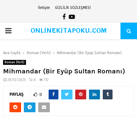
İletişim
GİZLİLİK SÖZLEŞMESİ
Facebook
Youtube
ONLİNEKİTAPOKU.COM
PRIMARY
MENU
Ana Sayfa
Roman (Yerli)
Mihmandar (Bir Eyüp Sultan Romanı)
Roman (Yerli)
Mihmandar (Bir Eyüp Sultan Romanı)
28/12/2025
0
172
PAYLAŞ
0