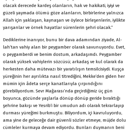
olacak derecede kardeş olanların, hak ve hakikati, iyiyi ve
güzeli yaymada ölümü göze alanların, birbirlerine yalnızca
Allah için yaklaşan, kaynaşan ve öylece birleşenlerin, iyilikte
yarışanlar ve örnek hayatlar sürenlerin şehri olacak.”
Dediklerine inanıyor, bunu bir dava adamından ziyade, Al­
lah’tan vahiy alan bir peygamber olarak savunuyordu. Evet,
o peygamberdi ve benim dostum, arkadaşımdı. Peygamber
olarak yüksek vahiylerin sözcüsü; arkadaş ve kul olarak da
herkesten daha mütevazı bir yaratılışın temsilcisiydi. Kuş­ça
yüreğinin her ayrılıkta nasıl titrediğini, Mekke’den giden her
mümin için âdeta serçe kanatlarıyla çırpındığını
görebiliyordum. Sevr Mağarası’nda geçirdiğimiz üç gün
boyunca, gözünde yaşlarla dönüp dönüp geride bıraktığı
şehrine ba­kışı ve Yesrib’i bir umudun adı olarak tekrarlayıp
durması yüreğimi burkmuştu. Biliyordum, içi kavruluyordu,
ama yine de geleceğe dair güvenli sözler etmeye, müjde dolu
cümleler kurmaya devam ediyordu. Bunları duymanın beni