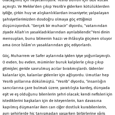
açmıştı. Ve Mekke’den çıkıp Yesrib’e giderken kötü­lüklerden
iyiliğe, çirkin huy ve alışkanlıklardan insaniyete; yalpalayan
şahsiyetlerimizden dosdoğru olmaya göç ettiğimizi
düşünüyorduk. “Gerçek bir muhacir” diyordu, “vatanından
ziyade Allah’ın yasakladıkla­rından aynlabilendir.”Yeni dinin
mensuplan, bunu bilmenin hazzı ve ihlâsıyla göçmen oluyor
ama önce İslâm’ın yasakla­rından göç ediyorlardı.
Göç, Muharrem ve Safer aylarında iyiden iyiye yoğunlaş­mıştı.
O evden, bu evden, müminler buruk kalplerle çıkıp çı­kıp
gitmişler, geride savrulmuş acılar bırakmışlardı. Giden­ler
kalanlar için, kalanlar gidenler için ağlıyordu. Umutlar hep
Yesrib yollarına dökülmüştü. “Yesrib” diyordu, “insanlı­ğın
sancılarına çare bulmak üzere, yaratılışta kardeş, dünya­da
eşit ve eş olduğunu bilenlerin şehri olacak; kendi nefisleri için
istediklerini başkaları için de isteyenlerin, kan davasına
kapılmış düşmanlar iken can ciğer dostluk kurabilenlerin,
ayrı şehirlerde hiç tanışmadan yaşarken birbirlerine vâris