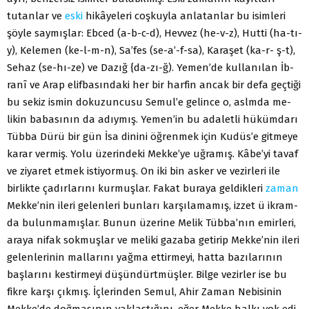
tutanlar ve
eski
hikâyeleri coşkuyla anlatanlar bu isim­leri
şöyle saymışlar: Ebced (a-b-c-d), Hevvez (he-v-z), Hutti (ha-tı-
y), Kelemen (ke-l-m-n), Sa’fes (se-a’-f-sa), Karaşet (ka-r- ş-t),
Sehaz (se-hı-ze) ve Dazığ {da-zı-ğ). Yemen’de kullanılan İb­
ranî ve Arap elifbasındaki her bir harfin ancak bir defa geçtiği
bu sekiz ismin dokuzuncusu Semul’e gelince o, aslmda me­
likin babasının da adıymış. Yemen’in bu adaletli hükümdarı
Tübba Dürü bir gün İsa dinini öğrenmek için Kudüs’e gitmeye
karar vermiş. Yolu üzerindeki Mekke’ye uğramış. Kâbe’yi tavaf
ve ziyaret etmek istiyormuş. On iki bin asker ve vezirleri ile
birlikte çadırlarını kurmuşlar. Fakat buraya geldikleri
zaman
Mekke’nin ileri gelenleri bunları karşılamamış, izzet ü ikram­
da bulunmamışlar. Bunun üzerine Melik Tübba’nın emirleri,
araya nifak sokmuşlar ve meliki gazaba getirip Mekke’nin ileri
gelenlerinin mallarını yağma ettirmeyi, hatta bazıları­nın
başlarını kestirmeyi düşündürtmüşler. Bilge vezirler ise bu
fikre karşı çıkmış. İçlerinden Semul, Ahir Zaman Nebisinin
Mekke’de doğmasının yaklaştığını, eğer Mekke halkı yok edi­