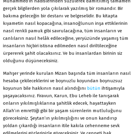
Muhammed’in hadislerinden süzülerek damıtılmış tamamen
gerçek bilgilerden yola çıkılarak yazılmış bir romandır. Bir
bakıma geleceğin bir destanı ve belgeselidir. Bu kitapta
kıyametin nasıl kopacağına, insanoğlunun inşa ettiklerinin
nasıl renkli pamuk gibi savrulacağına, tüm insanların ve
canlıların nasıl helâk edileceğine, yeryüzünde yaşamış tüm
insanların hiçbiri istisna edilmeden nasıl diriltileceğine
ürpererek şahit olacaksınız. Ve bu insanlardan birinin siz
olduğunu düşüneceksiniz.
Mahşer yerinde kurulan Mizan başında tüm insanların nasıl
hesaba çekileceklerini ve boynuzlu koyundan boynuzsuz
koyunun bile hakkının nasıl alındığını
bütün
ihtişamıyla
yaşayacaksınız. Firavun, Karun, Ebu Leheb ile tanışarak
onların yıkılmışlıklarına şahitlik edecek, hayattayken
Allah’ın emrettiği gibi bir yaşam sürenlerin mutluluğunu
göreceksiniz. Şeytan’ın yıkılmışlığını ve onun kandırıp
yoldan çıkardığı insanların itile kakıla cehenneme sevk
edilmelerini gözlerinizle göreceksiniz. Ve cenneti hak