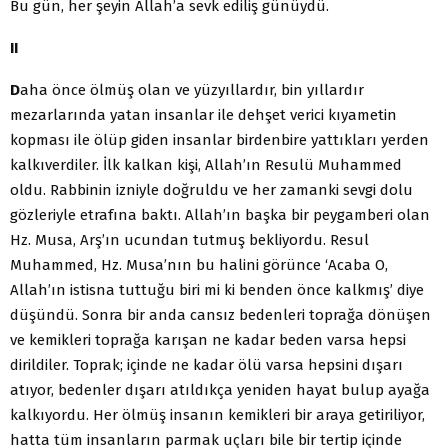
Bu gün, her şeyin Allah’a sevk ediliş günüydü.
II
D
aha önce ölmüş olan ve yüzyıllardır, bin yıllardır
mezarlarında yatan insanlar ile dehşet verici kıyametin
kopması ile ölüp giden insanlar birdenbire yattıkları yerden
kalkıverdiler. İlk kalkan kişi, Allah’ın Resulü Muhammed
oldu. Rabbinin izniyle doğruldu ve her zamanki sevgi dolu
gözleriyle etrafına baktı. Allah’ın başka bir peygamberi olan
Hz. Musa, Arş’ın ucundan tutmuş bekliyordu. Resul
Muhammed, Hz. Musa’nın bu halini görünce ‘Acaba O,
Allah’ın istisna tuttuğu biri mi ki benden önce kalkmış’ diye
düşündü. Sonra bir anda cansız bedenleri toprağa dönüşen
ve kemikleri toprağa karışan ne kadar beden varsa hepsi
dirildiler. Toprak; içinde ne kadar ölü varsa hepsini dışarı
atıyor, bedenler dışarı atıldıkça yeniden hayat bulup ayağa
kalkıyordu. Her ölmüş insanın kemikleri bir araya getiriliyor,
hatta tüm insanların parmak uçları bile bir tertip içinde