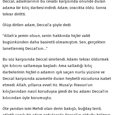
Deccal, adamlarının bu cevabı karşısında önünde duran
adama bir kılıç darbesi indirdi. Adam, oracıkta öldü. Sonra
tekrar diriltti.
Ölüp dirilen adam, Deccal’a şöyle dedi:
“Allah’a yemin olsun, senin hakkında hiçbir vakit
bugünkünden daha basiretli olmamıştım. Sen, gerçekten
lanetlenmiş Deccal’sın…”
Bu söz karşısında Deccal sinirlendi. Adamı tekrar öldürmek
için kılıcını sallamaya başladı. Ama salladığı kılıç
darbelerinin hiçbiri o adamın ışık saçan nurlu yüzüne ve
Deccal karşısında azametle duran heybetli vücuduna isabet
etmedi. Allah, yıllarca evvel Hz. Musa’yı Firavun’un
kılıçlarından nasıl koruduysa şimdi de bu adamı Deccal’ın
kılıcından öyle korumuştu.
Öte yandan ismi Mehdi olan derin bakışlı, buğday tenli,
atletik yapılı bir adam ordularıyla Deccal’ın olduğu bölgeye