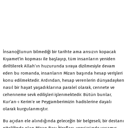
İnsanoğlunun bilmediği bir tarihte ama ansızın kopacak
Kıyamet’in kopması ile başlayıp, tüm insanların yeniden
diriltilerek Allah’ın huzurunda sıraya dizilmesiyle devam
eden bu romanda, insanların Mizan başında hesap verişleri
konu edilmektedir. Ardından, hesap verenlerin dünyadayken
nasıl bir hayat yaşadıklarına paralel olarak, cennete ve
cehenneme sevk edilişleri işlenmektedir. Bütün bunlar,
Kur’an-ı Kerim’e ve Peygamberimizin hadislerine dayalı
olarak kurgulanmıştır.
Bu açıdan ele alındığında geleceğin bir belgeseli, bir destanı
niteliğinde olan Mizan Başı İtirafları, yeryüzünde yaşamış