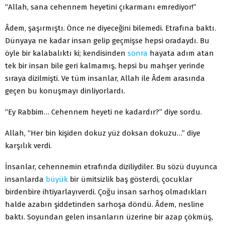
“Allah, sana cehennem heyetini çıkarmanı emrediyor!”
Âdem, şaşırmıştı. Önce ne diyeceğini bilemedi. Etrafına baktı.
Dünyaya ne kadar insan gelip geçmişse hepsi oradaydı. Bu
öyle bir kalabalıktı ki; kendisinden
sonra
hayata adım atan
tek bir insan bile geri kalmamış, hepsi bu mahşer yerinde
sıraya dizilmişti. Ve tüm insanlar, Allah ile Âdem arasında
geçen bu konuşmayı dinliyorlardı.
“Ey Rabbim… Cehennem heyeti ne kadardır?” diye sordu.
Allah, “Her bin kişiden dokuz yüz doksan dokuzu…” diye
karşılık verdi.
İnsanlar, cehennemin etrafında diziliydiler. Bu sözü duyunca
insanlarda
büyük
bir ümitsizlik baş gösterdi, çocuklar
birdenbire ihtiyarlayıverdi. Çoğu insan sarhoş olmadıkları
halde azabın şiddetinden sarhoşa döndü. Âdem, nesline
baktı. Soyundan gelen insanların üzerine bir azap çökmüş,