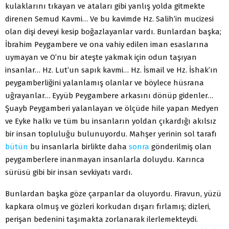
kulaklarını tıkayan ve ataları gibi yanlış yolda gitmekte
direnen Semud Kavmi… Ve bu kavimde Hz. Salih’in mucizesi
olan dişi deveyi kesip boğazlayanlar vardı. Bunlardan başka;
İbrahim Peygambere ve ona vahiy edilen iman esaslarına
uymayan ve O’nu bir ateşte yakmak için odun taşıyan
insanlar… Hz. Lut’un sapık kavmi… Hz. İsmail ve Hz. İshak’ın
peygamberliğini yalanlamış olanlar ve böylece hüsrana
uğrayanlar… Eyyüb Peygambere arkasını dönüp gidenler…
Şuayb Peygamberi yalanlayan ve ölçüde hile yapan Medyen
ve Eyke halkı ve tüm bu insanların yoldan çıkardığı akılsız
bir insan topluluğu bulunuyordu. Mahşer yerinin sol tarafı
bütün
bu insanlarla birlikte daha
sonra
gönderilmiş olan
peygamberlere inanmayan insanlarla doluydu. Karınca
sürüsü gibi bir insan sevkiyatı vardı.
Bunlardan başka göze çarpanlar da oluyordu. Firavun, yüzü
kapkara olmuş ve gözleri korkudan dışarı fırlamış; dizleri,
perişan bedenini taşımakta zorlanarak ilerlemekteydi.