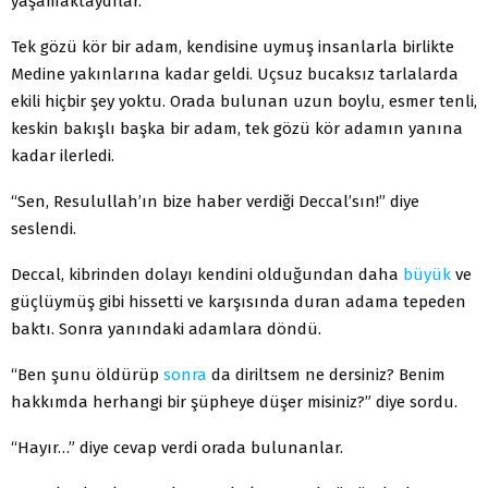
yaşamaktaydılar.
Tek gözü kör bir adam, kendisine uymuş insanlarla birlikte
Medine yakınlarına kadar geldi. Uçsuz bucaksız tarlalarda
ekili hiçbir şey yoktu. Orada bulunan uzun boylu, esmer tenli,
keskin bakışlı başka bir adam, tek gözü kör adamın yanına
kadar ilerledi.
“Sen, Resulullah’ın bize haber verdiği Deccal’sın!” diye
seslendi.
Deccal, kibrinden dolayı kendini olduğundan daha
büyük
ve
güçlüymüş gibi hissetti ve karşısında duran adama tepeden
baktı. Sonra yanındaki adamlara döndü.
“Ben şunu öldürüp
sonra
da diriltsem ne dersiniz? Benim
hakkımda herhangi bir şüpheye düşer misiniz?” diye sordu.
“Hayır…” diye cevap verdi orada bulunanlar.