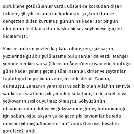
sürüklene götürülenler vardı. Gözleri de korkudan dışarı
fırlamış gibiydi. İnsanların korkudan, şaşkınlıktan ve
dehşetten dilleri kurumuş, günün ne kadar zor bir gün
olduğunu fısıldamaktan başka bir söz söylemeye güçleri
kalmamıştı.
Kimi insanların yüzleri kapkara olmuşken, ışık saçan,
yüzlerinde gizli bir gülümseme bulunanlar da vardı. Mahşer
yerinde her kim varsa (İlk insan Âdem’den kıyametin koptuğu
güne kadar gelmiş geçmiş tüm insanlar, cinler ve şeytanlar
topluluğu) hepsi bir düzen içerisinde dizildi. Zaman,
durmuştu. Zamanın yaratıcısı ve sahibi olan Allah’ın emriyle
sanki tüm saatlerin pili yerinden sökülmüştü de akrebin ve
yelkovanın sesi duyulmaz olmuştu. Gökyüzünün
olmamasından dolayı ve gökyüzünde güneş bulunmadığı
için sabah, öğle, akşam ya da gece gibi kavramlar burada
önemini yitirmişti. Sadece o “an” vardı. O an ise, hesabın
görüleceği andı.