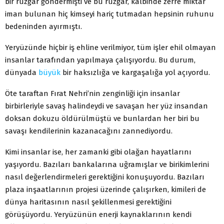
bir rüzgâr göndermişti ve bu rüzgâr, kalbinde zerre miktar
iman bulunan hiç kimseyi hariç tutmadan hepsinin ruhunu
bedeninden ayırmıştı.
Yeryüzünde hiçbir iş ehline verilmiyor, tüm işler ehil olmayan
insanlar tarafından yapılmaya çalışıyordu. Bu durum,
dünyada
büyük
bir haksızlığa ve kargaşalığa yol açıyordu.
Öte taraftan Fırat Nehri’nin zenginliği için insanlar
birbirleriyle savaş halindeydi ve savaşan her yüz insandan
doksan dokuzu öldürülmüştü ve bunlardan her biri bu
savaşı kendilerinin kazanacağını zannediyordu.
Kimi insanlar ise, her zamanki gibi olağan hayatlarını
yaşıyordu. Bazıları bankalarına uğramışlar ve birikimlerini
nasıl değerlendirmeleri gerektiğini konuşuyordu. Bazıları
plaza inşaatlarının projesi üzerinde çalışırken, kimileri de
dünya haritasının nasıl şekillenmesi gerektiğini
görüşüyordu. Yeryüzünün enerji kaynaklarının kendi