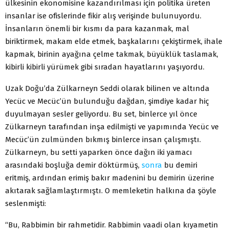
ülkesinin ekonomisine kazandırılması için politika üreten
insanlar ise ofislerinde fikir alış verişinde bulunuyordu.
İnsanların önemli bir kısmı da para kazanmak, mal
biriktirmek, makam elde etmek, başkalarını çekiştirmek, ihale
kapmak, birinin ayağına çelme takmak, büyüklük taslamak,
kibirli kibirli yürümek gibi sıradan hayatlarını yaşıyordu.
Uzak Doğu’da Zülkarneyn Seddi olarak bilinen ve altında
Yecüc ve Mecüc’ün bulunduğu dağdan, şimdiye kadar hiç
duyulmayan sesler geliyordu. Bu set, binlerce yıl önce
Zülkarneyn tarafından inşa edilmişti ve yapımında Yecüc ve
Mecüc’ün zulmünden bıkmış binlerce insan çalışmıştı.
Zülkarneyn, bu setti yaparken önce dağın iki yamacı
arasındaki boşluğa demir döktürmüş,
sonra
bu demiri
eritmiş, ardından erimiş bakır madenini bu demirin üzerine
akıtarak sağlamlaştırmıştı. O memleketin halkına da şöyle
seslenmişti:
“Bu, Rabbimin bir rahmetidir. Rabbimin vaadi olan kıyametin