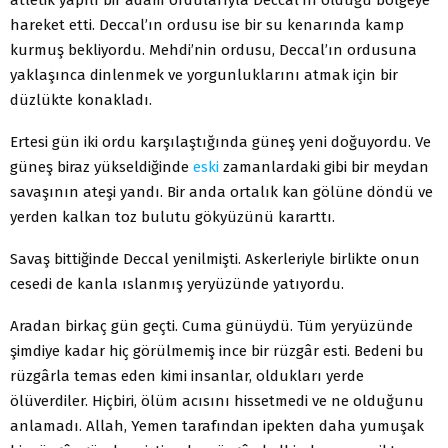
hareket etti. Deccal’ın ordusu ise bir su kenarında kamp
kurmuş bekliyordu. Mehdi’nin ordusu, Deccal’ın ordusuna
yaklaşınca dinlenmek ve yorgunluklarını atmak için bir
düzlükte konakladı.
Ertesi gün iki ordu karşılaştığında güneş yeni doğuyordu. Ve
güneş biraz yükseldiğinde
eski
zamanlardaki gibi bir meydan
savaşının ateşi yandı. Bir anda ortalık kan gölüne döndü ve
yerden kalkan toz bulutu gökyüzünü kararttı.
Savaş bittiğinde Deccal yenilmişti. Askerleriyle birlikte onun
cesedi de kanla ıslanmış yeryüzünde yatıyordu.
Aradan birkaç gün geçti. Cuma günüydü. Tüm yeryüzünde
şimdiye kadar hiç görülmemiş ince bir rüzgâr esti. Bedeni bu
rüzgârla temas eden kimi insanlar, oldukları yerde
ölüverdiler. Hiçbiri, ölüm acısını hissetmedi ve ne olduğunu
anlamadı. Allah, Yemen tarafından ipekten daha yumuşak