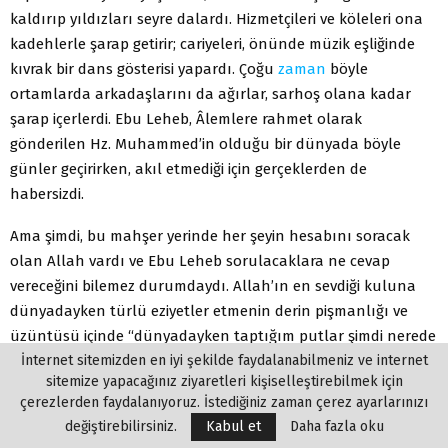
kaldırıp yıldızları seyre dalardı. Hizmetçileri ve köleleri ona
kadehlerle şarap getirir; cariyeleri, önünde müzik eşliğinde
kıvrak bir dans gösterisi yapardı. Çoğu
zaman
böyle
ortamlarda arkadaşlarını da ağırlar, sarhoş olana kadar
şarap içerlerdi. Ebu Leheb, Âlemlere rahmet olarak
gönderilen Hz. Muhammed’in olduğu bir dünyada böyle
günler geçirirken, akıl etmediği için gerçeklerden de
habersizdi.
Ama şimdi, bu mahşer yerinde her şeyin hesabını soracak
olan Allah vardı ve Ebu Leheb sorulacaklara ne cevap
vereceğini bilemez durumdaydı. Allah’ın en sevdiği kuluna
dünyadayken türlü eziyetler etmenin derin pişmanlığı ve
üzüntüsü içinde “dünyadayken taptığım putlar şimdi nerede
acaba?” diye düşünmekteydi. Onun gibi perişan bir halde
İnternet sitemizden en iyi şekilde faydalanabilmeniz ve internet
sitemize yapacağınız ziyaretleri kişiselleştirebilmek için
bulunan daha milyonlarca, milyarlarca kadın ve erkek
çerezlerden faydalanıyoruz. İstediğiniz zaman çerez ayarlarınızı
oradaydı. Kalpleri ve gönülleri bomboş kalmış bu insan
değiştirebilirsiniz.
Kabul et
Daha fazla oku
sürüsü, belli bir düzen içinde bulundukları yerde beklerken,