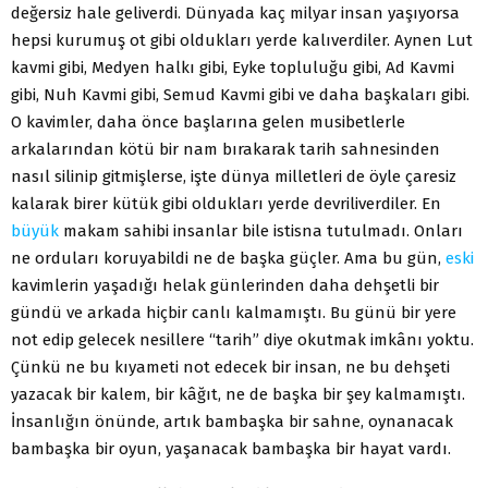
değersiz hale geliverdi. Dünyada kaç milyar insan yaşıyorsa
hepsi kurumuş ot gibi oldukları yerde kalıverdiler. Aynen Lut
kavmi gibi, Medyen halkı gibi, Eyke topluluğu gibi, Ad Kavmi
gibi, Nuh Kavmi gibi, Semud Kavmi gibi ve daha başkaları gibi.
O kavimler, daha önce başlarına gelen musibetlerle
arkalarından kötü bir nam bırakarak tarih sahnesinden
nasıl silinip gitmişlerse, işte dünya milletleri de öyle çaresiz
kalarak birer kütük gibi oldukları yerde devriliverdiler. En
büyük
makam sahibi insanlar bile istisna tutulmadı. Onları
ne orduları koruyabildi ne de başka güçler. Ama bu gün,
eski
kavimlerin yaşadığı helak günlerinden daha dehşetli bir
gündü ve arkada hiçbir canlı kalmamıştı. Bu günü bir yere
not edip gelecek nesillere “tarih” diye okutmak imkânı yoktu.
Çünkü ne bu kıyameti not edecek bir insan, ne bu dehşeti
yazacak bir kalem, bir kâğıt, ne de başka bir şey kalmamıştı.
İnsanlığın önünde, artık bambaşka bir sahne, oynanacak
bambaşka bir oyun, yaşanacak bambaşka bir hayat vardı.