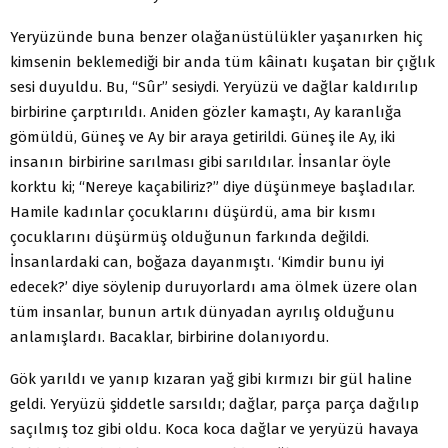
Yeryüzünde buna benzer olağanüstülükler yaşanırken hiç
kimsenin beklemediği bir anda tüm kâinatı kuşatan bir çığlık
sesi duyuldu. Bu, “Sûr” sesiydi. Yeryüzü ve dağlar kaldırılıp
birbirine çarptırıldı. Aniden gözler kamaştı, Ay karanlığa
gömüldü, Güneş ve Ay bir araya getirildi. Güneş ile Ay, iki
insanın birbirine sarılması gibi sarıldılar. İnsanlar öyle
korktu ki; “Nereye kaçabiliriz?” diye düşünmeye başladılar.
Hamile kadınlar çocuklarını düşürdü, ama bir kısmı
çocuklarını düşürmüş olduğunun farkında değildi.
İnsanlardaki can, boğaza dayanmıştı. ‘Kimdir bunu iyi
edecek?’ diye söylenip duruyorlardı ama ölmek üzere olan
tüm insanlar, bunun artık dünyadan ayrılış olduğunu
anlamışlardı. Bacaklar, birbirine dolanıyordu.
Gök yarıldı ve yanıp kızaran yağ gibi kırmızı bir gül haline
geldi. Yeryüzü şiddetle sarsıldı; dağlar, parça parça dağılıp
saçılmış toz gibi oldu. Koca koca dağlar ve yeryüzü havaya