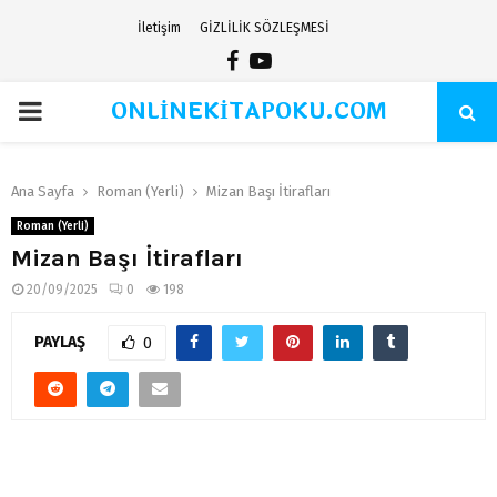
İletişim
GİZLİLİK SÖZLEŞMESİ
Facebook
Youtube
ONLİNEKİTAPOKU.COM
PRIMARY
MENU
Ana Sayfa
Roman (Yerli)
Mizan Başı İtirafları
Roman (Yerli)
Mizan Başı İtirafları
20/09/2025
0
198
PAYLAŞ
0