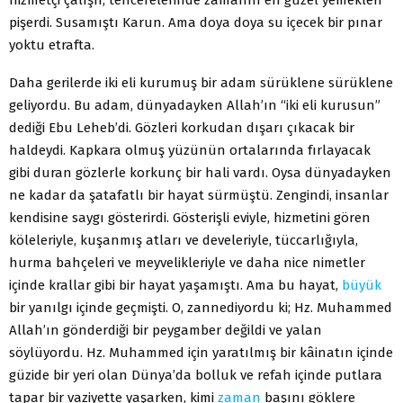
pişerdi. Susamıştı Karun. Ama doya doya su içecek bir pınar
yoktu etrafta.
Daha gerilerde iki eli kurumuş bir adam sürüklene sürüklene
geliyordu. Bu adam, dünyadayken Allah’ın “iki eli kurusun”
dediği Ebu Leheb’di. Gözleri korkudan dışarı çıkacak bir
haldeydi. Kapkara olmuş yüzünün ortalarında fırlayacak
gibi duran gözlerle korkunç bir hali vardı. Oysa dünyadayken
ne kadar da şatafatlı bir hayat sürmüştü. Zengindi, insanlar
kendisine saygı gösterirdi. Gösterişli eviyle, hizmetini gören
köleleriyle, kuşanmış atları ve develeriyle, tüccarlığıyla,
hurma bahçeleri ve meyvelikleriyle ve daha nice nimetler
içinde krallar gibi bir hayat yaşamıştı. Ama bu hayat,
büyük
bir yanılgı içinde geçmişti. O, zannediyordu ki; Hz. Muhammed
Allah’ın gönderdiği bir peygamber değildi ve yalan
söylüyordu. Hz. Muhammed için yaratılmış bir kâinatın içinde
güzide bir yeri olan Dünya’da bolluk ve refah içinde putlara
tapar bir vaziyette yaşarken, kimi
zaman
başını göklere