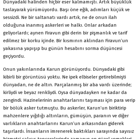
Dünyadaki halinden hiçbir eser kalmamıştı. Artık büyüklük
taslayarak yürümüyordu. Başı öne eğik, adımları küçük ve
sessizdi. Ne bir saltanatı vardı artık, ne de onun ilah
olduğuna inanmış askerleri ve halkı. Onlar arkadan
geliyorlardı; aynen Firavun gibi derin bir pişmanlık ve tarif
edilmez bir korku içinde. Bir kısmının aklından Firavun’un
yakasına yapışıp bu günün hesabını sorma düşüncesi
geçiyordu.
Onun yakınlarında Karun görünüyordu. Dünyadaki gibi
kibirli bir görüntüsü yoktu. Ne ipek elbiseler getirebilmişti
dünyadan, ne de altın. Parçalanmış bir aba vardı üzerinde;
kirliydi ve beyaz renkliydi. Oysa dünyadayken ne kadar da
zengindi. Hazinelerinin anahtarlarını taşıması için para verip
bir bölük asker tutmuştu. Bu askerler, Karun’un biriktirip
mahzenlere yığdığı altınların, gümüşün, paranın ve diğer
varlıkların anahtarlarını Karun’un arkasından giderek
taşırlardı. İnsanların imrenerek baktıkları sarayında sayısız
hizmetçi çalışır, tencerelerinde zamanın en güzel yemekleri