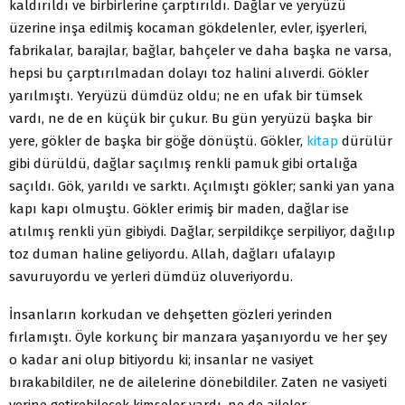
kaldırıldı ve birbirlerine çarptırıldı. Dağlar ve yeryüzü
üzerine inşa edilmiş kocaman gökdelenler, evler, işyerleri,
fabrikalar, barajlar, bağlar, bahçeler ve daha başka ne varsa,
hepsi bu çarptırılmadan dolayı toz halini alıverdi. Gökler
yarılmıştı. Yeryüzü dümdüz oldu; ne en ufak bir tümsek
vardı, ne de en küçük bir çukur. Bu gün yeryüzü başka bir
yere, gökler de başka bir göğe dönüştü. Gökler,
kitap
dürülür
gibi dürüldü, dağlar saçılmış renkli pamuk gibi ortalığa
saçıldı. Gök, yarıldı ve sarktı. Açılmıştı gökler; sanki yan yana
kapı kapı olmuştu. Gökler erimiş bir maden, dağlar ise
atılmış renkli yün gibiydi. Dağlar, serpildikçe serpiliyor, dağılıp
toz duman haline geliyordu. Allah, dağları ufalayıp
savuruyordu ve yerleri dümdüz oluveriyordu.
İnsanların korkudan ve dehşetten gözleri yerinden
fırlamıştı. Öyle korkunç bir manzara yaşanıyordu ve her şey
o kadar ani olup bitiyordu ki; insanlar ne vasiyet
bırakabildiler, ne de ailelerine dönebildiler. Zaten ne vasiyeti
yerine getirebilecek kimseler vardı, ne de aileler…