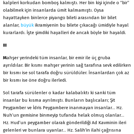
kalpleri korkudan bomboş kalmıştı. Her bin kişi içinde o “bir”
olabilmek için insanlarda ümit kalmamıştı. Oysa
hayattayken binlerce piyango bileti arasından bir bilet
alanlar,
büyük
ikramiyenin bu bilete çıkacağı ümidiyle hayal
kurarlardı. İşte şimdiki hayalleri de ancak böyle bir hayaldi.
III
M
ahşer yerindeki tüm insanlar, bir emir ile üç gruba
ayrıldılar. Bir kısmı mahşer yerinin sağ tarafına sevk edilirken
bir kısmı ise sol tarafa doğru sürüldüler. İnsanlardan çok az
bir kısmı ise öne doğru ilerledi.
Sol tarafa sürülenler o kadar kalabalıktı ki sanki tüm
insanlar bu kısma ayrılmıştı. Bunların başlıcaları; Şit
Peygamber ve İdris Peygambere inanmayan insanlar… Hz.
Nuh’un gemisine binmeyip tufanda helak olmuş olanlar…
Hz. Hud’un peygamber olarak gönderildiği Ad Kavminin ileri
gelenleri ve bunlara uyanlar… Hz. Salih’in ilahi çağrısına