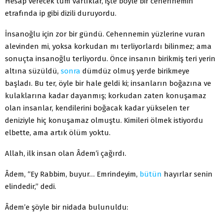
Hesap verecek tüm varlıklar, işte böyle bir cehennemin
etrafında ip gibi dizili duruyordu.
İnsanoğlu için zor bir gündü. Cehennemin yüzlerine vuran
alevinden mi, yoksa korkudan mı terliyorlardı bilinmez; ama
sonuçta insanoğlu terliyordu. Önce insanın birikmiş teri yerin
altına süzüldü,
sonra
dümdüz olmuş yerde birikmeye
başladı. Bu ter, öyle bir hale geldi ki; insanların boğazına ve
kulaklarına kadar dayanmış; korkudan zaten konuşamaz
olan insanlar, kendilerini boğacak kadar yükselen ter
deniziyle hiç konuşamaz olmuştu. Kimileri ölmek istiyordu
elbette, ama artık ölüm yoktu.
Allah, ilk insan olan Âdem’i çağırdı.
Âdem, “Ey Rabbim, buyur… Emrindeyim,
bütün
hayırlar senin
elindedir,” dedi.
Âdem’e şöyle bir nidada bulunuldu: