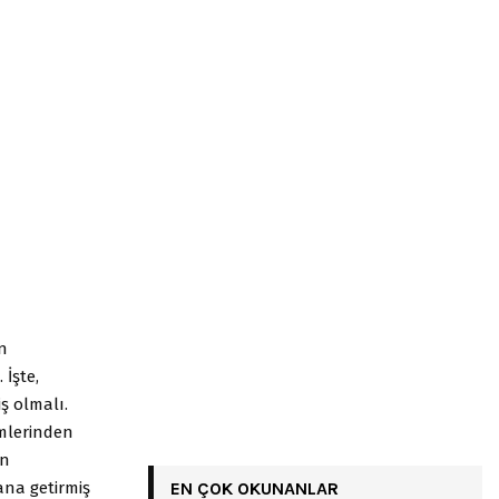
n
 İşte,
ş olmalı.
imlerinden
an
ana getirmiş
EN ÇOK OKUNANLAR