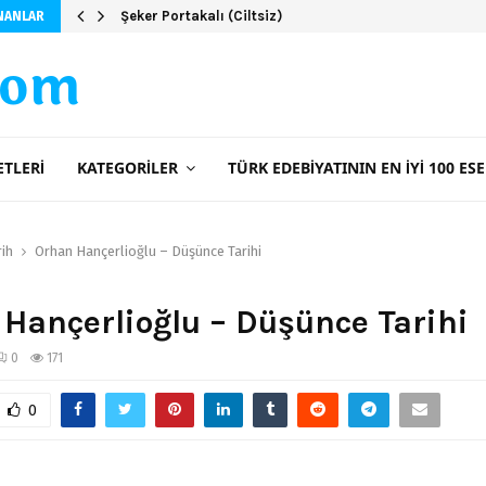
Şeker Portakalı (Ciltsiz)
NANLAR
com
ETLERI
KATEGORILER
TÜRK EDEBIYATININ EN İYI 100 ESE
rih
Orhan Hançerlioğlu – Düşünce Tarihi
Hançerlioğlu – Düşünce Tarihi
0
171
0