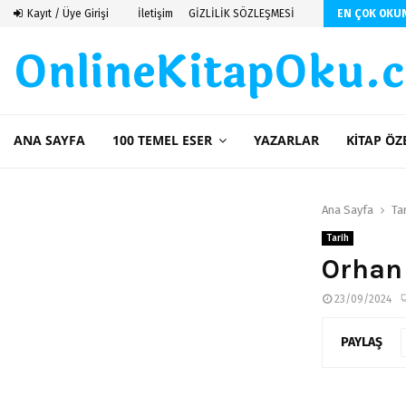
 De Saint Exupery
Kayıt / Üye Girişi
İletişim
GİZLİLİK SÖZLEŞMESİ
EN ÇOK OKU
OnlineKitapOku.
ANA SAYFA
100 TEMEL ESER
YAZARLAR
KITAP ÖZ
Ana Sayfa
Ta
Tarih
Orhan 
23/09/2024
PAYLAŞ