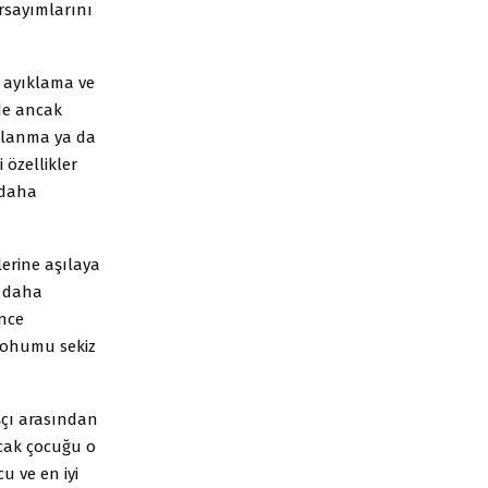
arsayımlarını
l ayıklama ve
nde ancak
ıklanma ya da
 özellikler
 daha
lerine aşılaya
a daha
önce
 tohumu sekiz
ışçı arasından
acak çocuğu o
u ve en iyi