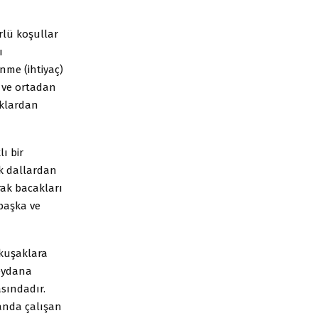
rlü koşullar
ı
nme (ihtiyaç)
 ve ortadan
aklardan
ı bir
ek dallardan
rak bacakları
 başka ve
 kuşaklara
meydana
sındadır.
landa çalışan