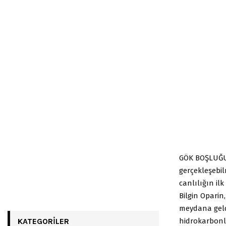
GÖK BOŞLUĞUN
gerçekleşebil
canlılığın il
Bilgin Oparin
meydana geld
hidrokarbonla
KATEGORILER