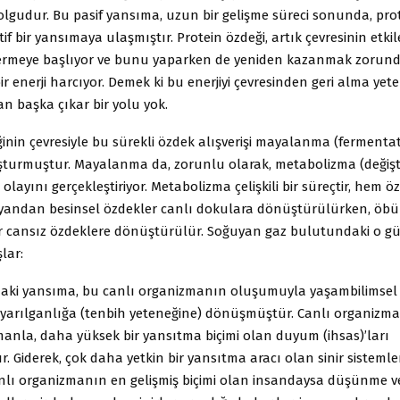
ir olgudur. Bu pasif yansıma, uzun bir gelişme süreci sonunda, pro
if bir yansımaya ulaşmıştır. Protein özdeği, artık çevresinin etkil
termeye başlıyor ve bunu yaparken de yeniden kazanmak zorun
 enerji harcıyor. Demek ki bu enerjiyi çevresinden geri alma yete
n başka çıkar bir yolu yok.
inin çevresiyle bu sürekli özdek alışverişi mayalanma (fermenta
luşturmuştur. Mayalanma da, zorunlu olarak, metabolizma (değişt
layını gerçekleştiriyor. Metabolizma çelişkili bir süreçtir, hem
Bir yandan besinsel özdekler canlı dokulara dönüştürülürken, öb
r cansız özdeklere dönüştürülür. Soğuyan gaz bulutundaki o g
lar:
aki yansıma, bu canlı organizmanın oluşumuyla yaşambilimsel (b
yarılganlığa (tenbih yeteneğine) dönüşmüştür. Canlı organizm
manla, daha yüksek bir yansıtma biçimi olan duyum (ihsas)’ları
r. Giderek, çok daha yetkin bir yansıtma aracı olan sinir sisteml
anlı organizmanın en gelişmiş biçimi olan insandaysa düşünme ve