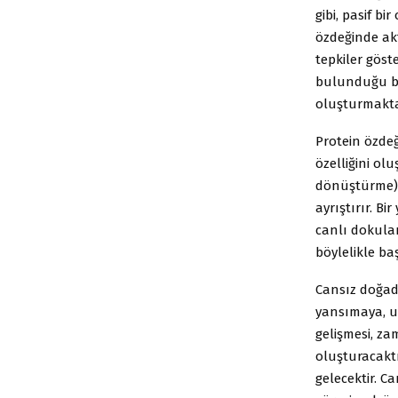
gibi, pasif b
özdeğinde akt
tepkiler gös
bulunduğu bir
oluşturmakta
Protein özdeğ
özelliğini o
dönüştürme) o
ayrıştırır. 
canlı dokula
böylelikle baş
Cansız doğad
yansımaya, u
gelişmesi, za
oluşturacaktı
gelecektir. C