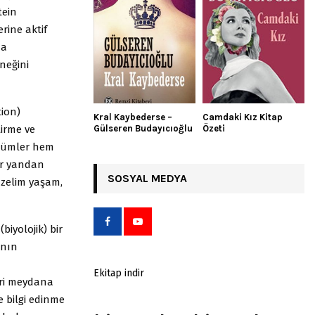
tein
erine aktif
da
neğini
tion)
Kral Kaybederse –
Camdaki Kız Kitap
irme ve
Gülseren Budayıcıoğlu
Özeti
 özümler hem
ür yandan
SOSYAL MEDYA
üzelim yaşam,
iyolojik) bir
anın
Ekitap indir
eri meydana
 bilgi edinme