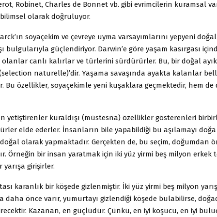
rot, Robinet, Charles de Bonnet vb. gibi evrimcilerin kuramsal v
 bilimsel olarak doğruluyor.
marck’ın soyaçekim ve çevreye uyma varsayımlarını yepyeni doğa
 bulgularıyla güçlendiriyor. Darwin’e göre yaşam kasırgası içi
lanlar canlı kalırlar ve türlerini sürdürürler. Bu, bir doğal ay
selection naturelle)’dir. Yaşama savaşında ayakta kalanlar belli
r. Bu özellikler, soyaçekimle yeni kuşaklara geçmektedir, hem de
an yetiştirenler kuraldışı (müstesna) özellikler gösterenleri birbir
türler elde ederler. İnsanların bile yapabildiği bu aşılamayı doğ
e doğal olarak yapmaktadır. Gerçekten de, bu seçim, doğumdan 
. Örneğin bir insan yaratmak için iki yüz yirmi beş milyon erkek
 yarışa girişirler.
sı karanlık bir köşede gizlenmiştir. İki yüz yirmi beş milyon yar
 daha önce varır, yumurtayı gizlendiği köşede bulabilirse, doğ
ecektir. Kazanan, en güçlüdür. Çünkü, en iyi koşucu, en iyi buluc