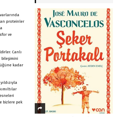
uvarlarında
lan proteinler
na
sfor ve
dirler. Canlı
bileşimini
yüğüne kadar
yıldızıyla
kımıltılar
esneleri
e bizlere pek