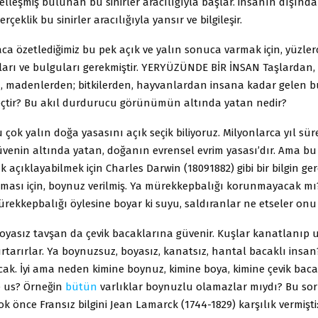
zelleşmiş bulunan bu sinirler aracılığıyla başlar. insanın dışın
çeklik bu sinirler aracılığıyla yansır ve bilgileşir.
saca özetlediğimiz bu pek açık ve yalın sonuca varmak için, yüzlerc
aları ve bulguları gerekmiştir. YERYÜZÜNDE BİR İNSAN Taşlardan,
, madenlerden; bitkilerden, hayvanlardan insana kadar gelen b
reçtir? Bu akıl durdurucu görünümün altında yatan nedir?
u çok yalın doğa yasasını açık seçik biliyoruz. Milyonlarca yıl sü
üvenin altında yatan, doğanın evrensel evrim yasası’dır. Ama bu
ak açıklayabilmek için Charles Darwin (18091882) gibi bir bilgin ge
ması için, boynuz verilmiş. Ya mürekkepbalığı korunmayacak m
ürekkepbalığı öylesine boyar ki suyu, saldıranlar ne etseler on
oyasız tavşan da çevik bacaklarına güvenir. Kuşlar kanatlanıp 
urtarırlar. Ya boynuzsuz, boyasız, kanatsız, hantal bacaklı ins
cak. İyi ama neden kimine boynuz, kimine boya, kimine çevik baca
e us? Örneğin
bütün
varlıklar boynuzlu olamazlar mıydı? Bu so
k önce Fransız bilgini Jean Lamarck (1744-1829) karşılık vermişti: