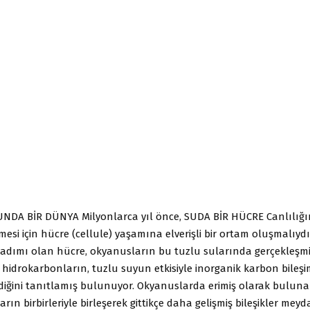
DA BİR DÜNYA Milyonlarca yıl önce, SUDA BİR HÜCRE Canlılığı
mesi için hücre (cellule) yaşamına elverişli bir ortam oluşmalıydı.
k adımı olan hücre, okyanusların bu tuzlu sularında gerçekleşmi
, hidrokarbonların, tuzlu suyun etkisiyle inorganik karbon bileş
iğini tanıtlamış bulunuyor. Okyanuslarda erimiş olarak bulun
rın birbirleriyle birleşerek gittikçe daha gelişmiş bileşikler meyd