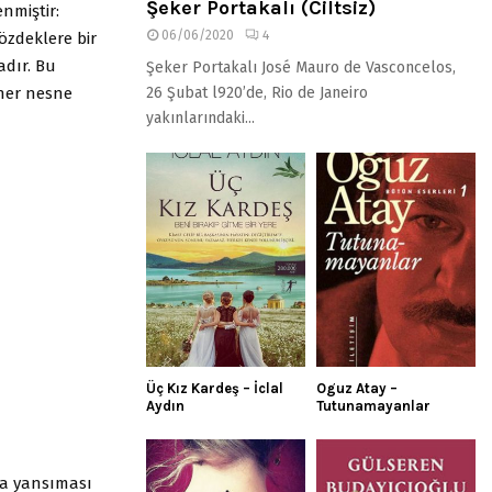
Şeker Portakalı (Ciltsiz)
nmiştir:
06/06/2020
4
özdeklere bir
adır. Bu
Şeker Portakalı José Mauro de Vasconcelos,
 her nesne
26 Şubat l920’de, Rio de Janeiro
yakınlarındaki...
Üç Kız Kardeş – İclal
Oguz Atay –
Aydın
Tutunamayanlar
da yansıması