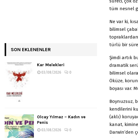
süreci, çok ö
tüm nesnel ger
Ne var ki, kı
bilimsel çab
topraklardan
türlü bir sü
SON EKLENENLER
Şimdi artık b
Kar Melekleri
dramatik ser
bilimsel olar
03/08/2026
0
Öküze, korun
boyası var. M
Boynuzsuz, b
kendilerini k
(aklı) koruya
Olcay Yılmaz – Kadın ve
Penis
kanat, kimin
03/08/2026
0
Darwin’den ço