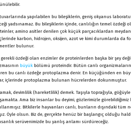
nülebilir.
uvarlarında yapılabilen bu bileşiklerin, geniş okyanus laborat
ceği yadsınamaz. Bu bileşiklerin içinde, canlılığın temel özdeği o
oteinler, amino asitler denilen çok küçük parçacıklardan meyda
 İçlerinde karbon, hidrojen, oksijen, azot ve kimi durumlarda da fo
mentler bulunur.
 gerekli özdeği olan enzimler de proteinlerden başka bir şey değil
azmasının
büyük
bölümü proteindir. Bütün canlı organizmaların 
ren bu canlı özdeğe protoplazma denir. En küçüğünden en bü
ar, içlerinde protoplazma bulunan hücrelerden dokunmuştur.
ak, devimlilik (hareketlilik) demek. Taşıyla toprağıyla, göğüyle 
amakta. Ama biz insanlar bu deyimi, gözlerimizle görebildiğimiz 
lanmışız. Bitkilerle hayvanları canlı, bunların dışındaki tüm n
ız. Öyle olsun. Biz de, gerçekte henüz bir başlangıç olduğu hald
nsanlık serüvenimizde bu yanlış anlamı sürdüreceğiz.