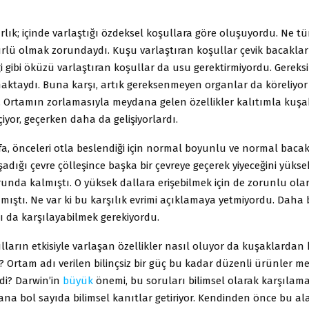
lık; içinde varlaştığı özdeksel koşullara göre oluşuyordu. Ne tü
ürlü olmak zorundaydı. Kuşu varlaştıran koşullar çevik bacaklar
i gibi öküzü varlaştıran koşullar da usu gerektirmiyordu. Gereksi
aktaydı. Buna karşı, artık gereksenmeyen organlar da köreliyor
ı. Ortamın zorlamasıyla meydana gelen özellikler kalıtımla kuş
iyor, geçerken daha da gelişiyorlardı.
a, önceleri otla beslendiği için normal boyunlu ve normal bacakl
adığı çevre çölleşince başka bir çevreye geçerek yiyeceğini yüks
nda kalmıştı. O yüksek dallara erişebilmek için de zorunlu ola
ıştı. Ne var ki bu karşılık evrimi açıklamaya yetmiyordu. Daha
ı da karşılayabilmek gerekiyordu.
lların etkisiyle varlaşan özellikler nasıl oluyor da kuşaklardan
? Ortam adı verilen bilinçsiz bir güç bu kadar düzenli ürünler 
ydi? Darwin’in
büyük
önemi, bu soruları bilimsel olarak karşılama
na bol sayıda bilimsel kanıtlar getiriyor. Kendinden önce bu a