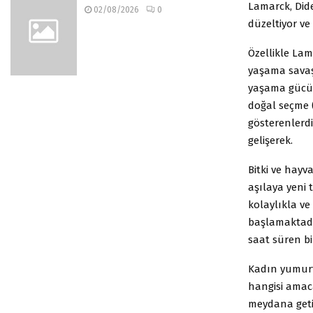
Lamarck, Dide
02/08/2026
0
düzeltiyor ve
Özellikle La
yaşama savaşı
yaşama gücü o
doğal seçme (
gösterenlerdi
gelişerek.
Bitki ve hayv
aşılaya yeni 
kolaylıkla v
başlamaktadır
saat süren bir
Kadın yumurta
hangisi amaca
meydana getir