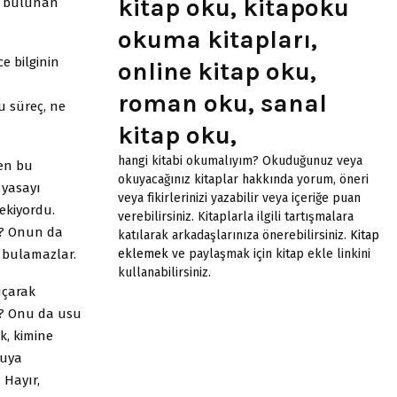
kitap oku, kitapoku
da bulunan
okuma kitapları,
e bilginin
online kitap oku,
roman oku, sanal
u süreç, ne
kitap oku,
hangi kitabi okumalıyım? Okuduğunuz veya
ren bu
okuyacağınız kitaplar hakkında yorum, öneri
 yasayı
veya fikirlerinizi yazabilir veya içeriğe puan
rekiyordu.
verebilirsiniz. Kitaplarla ilgili tartışmalara
ı? Onun da
katılarak arkadaşlarınıza önerebilirsiniz.
Kitap
u bulamazlar.
eklemek
ve paylaşmak için kitap ekle linkini
kullanabilirsiniz.
uçarak
an? Onu da usu
k, kimine
ruya
 Hayır,