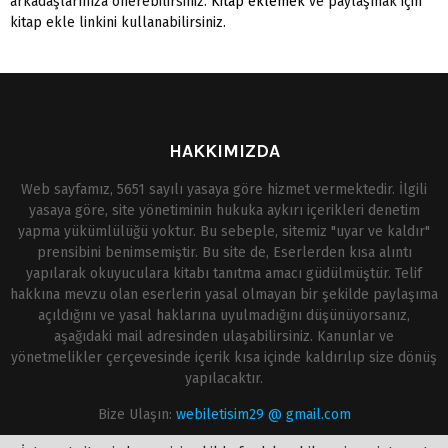
arkadaşlarınıza önerebilirsiniz.
Kitap eklemek
ve paylaşmak için
kitap ekle linkini kullanabilirsiniz.
HAKKIMIZDA
Web sayfamız, 5651 sayılı yasaya göre hizmet vermektedir. İlgili
yasaya göre, site yönetiminin hukuka aykırı içerikleri denetim
yapma yükümlülüğü yoktur. Bu sebeple, sitemiz "uyar ve kaldır"
prensibini benimsemiştir. Bu site de, Eserlerden kısa alıntı
yapılarak okuyuculara kitabı tanıtma amacı güdülmüştür. Telif
hakkına mevzu olan eserlerin yasal olmayan bir şekilde paylaşıma
açıldığını ve yasal haklarına uyulmadığını düşünüyorsanız,
aşağıdaki mail adresinden ulaşabilirsiniz. Kanunlar ve
yönetmelikler çerçevesinde içerik kısa içinde kaldırılıp size dönüş
yapılacaktır.
Bize Ulaşın:
webiletisim29 @ gmail.com