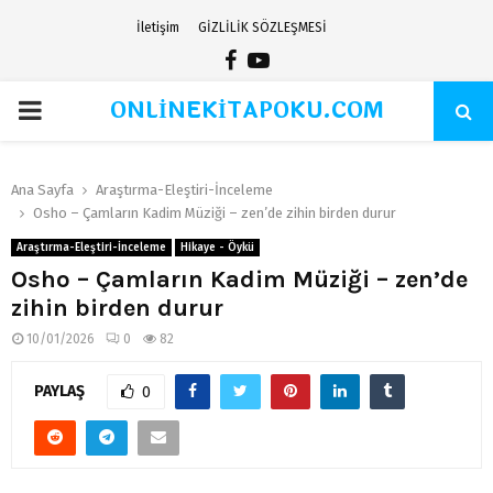
İletişim
GİZLİLİK SÖZLEŞMESİ
Facebook
Youtube
ONLİNEKİTAPOKU.COM
PRIMARY
MENU
Ana Sayfa
Araştırma-Eleştiri-İnceleme
Osho – Çamların Kadim Müziği – zen’de zihin birden durur
Araştırma-Eleştiri-İnceleme
Hikaye - Öykü
Osho – Çamların Kadim Müziği – zen’de
zihin birden durur
10/01/2026
0
82
PAYLAŞ
0