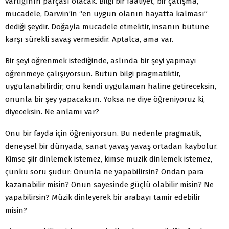
varlığının parçası olacak. Bilgi bir faaliyet, bir çatışma,
mücadele, Darwin’in “en uygun olanın hayatta kalması”
dediği şeydir. Doğayla mücadele etmektir, insanın bütüne
karşı sürekli savaş vermesidir. Aptalca, ama var.
Bir şeyi öğrenmek istediğinde, aslında bir şeyi yapmayı
öğrenmeye çalışıyorsun. Bütün bilgi pragmatiktir,
uygulanabilirdir; onu kendi uygulaman haline getireceksin,
onunla bir şey yapacaksın. Yoksa ne diye öğreniyoruz ki,
diyeceksin. Ne anlamı var?
Onu bir fayda için öğreniyorsun. Bu nedenle pragmatik,
deneysel bir dünyada, sanat yavaş yavaş ortadan kaybolur.
Kimse şiir dinlemek istemez, kimse müzik dinlemek istemez,
çünkü soru şudur: Onunla ne yapabilirsin? Ondan para
kazanabilir misin? Onun sayesinde güçlü olabilir misin? Ne
yapabilirsin? Müzik dinleyerek bir arabayı tamir edebilir
misin?