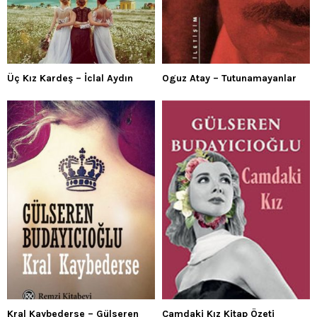
Üç Kız Kardeş – İclal Aydın
Oguz Atay – Tutunamayanlar
Kral Kaybederse – Gülseren
Camdaki Kız Kitap Özeti