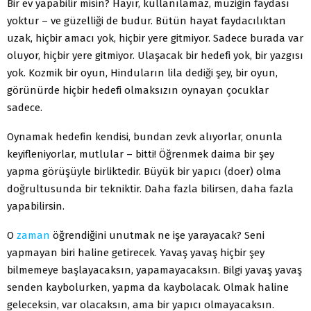
Bir ev yapabilir misin? Hayır, kullanılamaz, müziğin faydası
yoktur – ve güzelliği de budur. Bütün hayat faydacılıktan
uzak, hiçbir amacı yok, hiçbir yere gitmiyor. Sadece burada var
oluyor, hiçbir yere gitmiyor. Ulaşacak bir hedefi yok, bir yazgısı
yok. Kozmik bir oyun, Hinduların lila dediği şey, bir oyun,
görünürde hiçbir hedefi olmaksızın oynayan çocuklar
sadece.
Oynamak hedefin kendisi, bundan zevk alıyorlar, onunla
keyifleniyorlar, mutlular – bitti! Öğrenmek daima bir şey
yapma görüşüyle birliktedir. Büyük bir yapıcı (doer) olma
doğrultusunda bir tekniktir. Daha fazla bilirsen, daha fazla
yapabilirsin.
O
zaman
öğrendiğini unutmak ne işe yarayacak? Seni
yapmayan biri haline getirecek. Yavaş yavaş hiçbir şey
bilmemeye başlayacaksın, yapamayacaksın. Bilgi yavaş yavaş
senden kaybolurken, yapma da kaybolacak. Olmak haline
geleceksin, var olacaksın, ama bir yapıcı olmayacaksın.