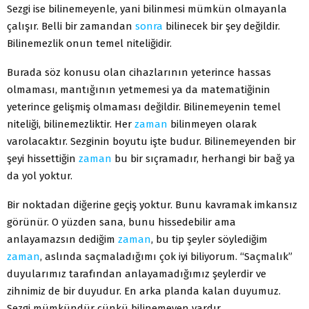
Sezgi ise bilinemeyenle, yani bilinmesi mümkün olmayanla
çalışır. Belli bir zamandan
sonra
bilinecek bir şey değildir.
Bilinemezlik onun temel niteliğidir.
Burada söz konusu olan cihazlarının yeterince hassas
olmaması, mantığının yetmemesi ya da matematiğinin
yeterince gelişmiş olmaması değildir. Bilinemeyenin temel
niteliği, bilinemezliktir. Her
zaman
bilinmeyen olarak
varolacaktır. Sezginin boyutu işte budur. Bilinemeyenden bir
şeyi hissettiğin
zaman
bu bir sıçramadır, herhangi bir bağ ya
da yol yoktur.
Bir noktadan diğerine geçiş yoktur. Bunu kavramak imkansız
görünür. O yüzden sana, bunu hissedebilir ama
anlayamazsın dediğim
zaman
, bu tip şeyler söylediğim
zaman
, aslında saçmaladığımı çok iyi biliyorum. “Saçmalık”
duyularımız tarafından anlayamadığımız şeylerdir ve
zihnimiz de bir duyudur. En arka planda kalan duyumuz.
Sezgi mümkündür çünkü bilinemeyen vardır.