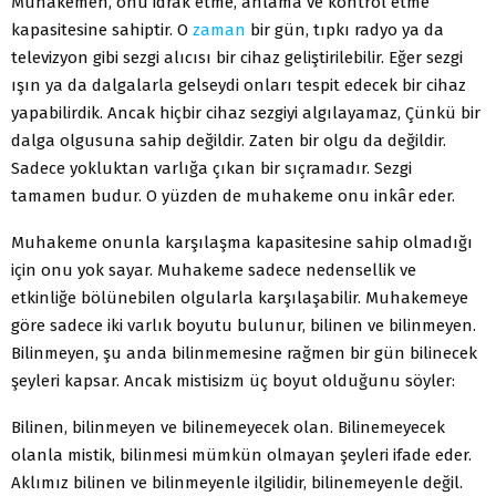
Muhakemen, onu idrak etme, anlama ve kontrol etme
kapasitesine sahiptir. O
zaman
bir gün, tıpkı radyo ya da
televizyon gibi sezgi alıcısı bir cihaz geliştirilebilir. Eğer sezgi
ışın ya da dalgalarla gelseydi onları tespit edecek bir cihaz
yapabilirdik. Ancak hiçbir cihaz sezgiyi algılayamaz, Çünkü bir
dalga olgusuna sahip değildir. Zaten bir olgu da değildir.
Sadece yokluktan varlığa çıkan bir sıçramadır. Sezgi
tamamen budur. O yüzden de muhakeme onu inkâr eder.
Muhakeme onunla karşılaşma kapasitesine sahip olmadığı
için onu yok sayar. Muhakeme sadece nedensellik ve
etkinliğe bölünebilen olgularla karşılaşabilir. Muhakemeye
göre sadece iki varlık boyutu bulunur, bilinen ve bilinmeyen.
Bilinmeyen, şu anda bilinmemesine rağmen bir gün bilinecek
şeyleri kapsar. Ancak mistisizm üç boyut olduğunu söyler:
Bilinen, bilinmeyen ve bilinemeyecek olan. Bilinemeyecek
olanla mistik, bilinmesi mümkün olmayan şeyleri ifade eder.
Aklımız bilinen ve bilinmeyenle ilgilidir, bilinemeyenle değil.