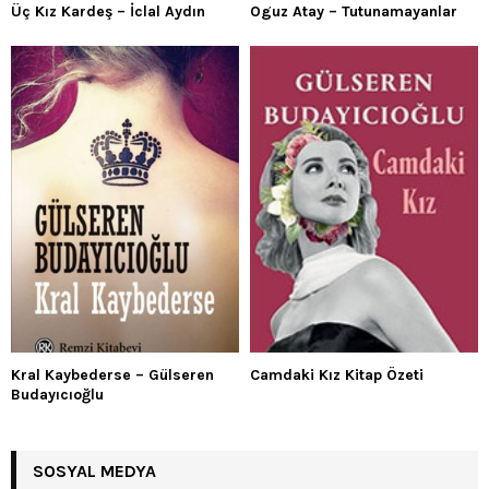
Üç Kız Kardeş – İclal Aydın
Oguz Atay – Tutunamayanlar
Kral Kaybederse – Gülseren
Camdaki Kız Kitap Özeti
Budayıcıoğlu
SOSYAL MEDYA