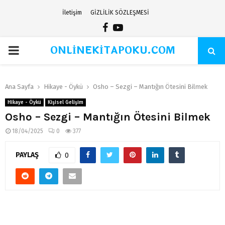
İletişim
GİZLİLİK SÖZLEŞMESİ
Facebook
Youtube
ONLİNEKİTAPOKU.COM
PRIMARY
MENU
Ana Sayfa
Hikaye - Öykü
Osho – Sezgi – Mantığın Ötesini Bilmek
Hikaye - Öykü
Kişisel Gelişim
Osho – Sezgi – Mantığın Ötesini Bilmek
18/04/2025
0
377
PAYLAŞ
0