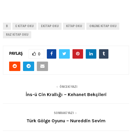
B
E KITAP OKU
EKITAP OKU
KITAP OKU
ONLINE KITAP OKU
RAZ KITAP OKU
PAYLAŞ
0
ÖNCEKI YAZI
İns-ü Cin Krallığı – Kehanet Bekçileri
SONRAKI YAZI
Türk Gölge Oyunu – Nureddin Sevim