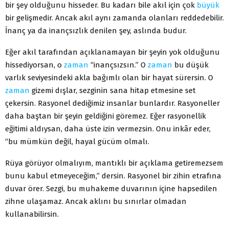
bir şey olduğunu hisseder. Bu kadarı bile akıl için çok
büyük
bir gelişmedir. Ancak akıl aynı zamanda olanları reddedebilir.
İnanç ya da inançsızlık denilen şey, aslında budur.
Eğer akıl tarafından açıklanamayan bir şeyin yok olduğunu
hissediyorsan, o
zaman
“inançsızsın.” O
zaman
bu düşük
varlık seviyesindeki akla bağımlı olan bir hayat sürersin. O
zaman
gizemi dışlar, sezginin sana hitap etmesine set
çekersin. Rasyonel dediğimiz insanlar bunlardır. Rasyoneller
daha baştan bir şeyin geldiğini göremez. Eğer rasyonellik
eğitimi aldıysan, daha üste izin vermezsin. Onu inkâr eder,
“bu mümkün değil, hayal gücüm olmalı.
Rüya görüyor olmalıyım, mantıklı bir açıklama getiremezsem
bunu kabul etmeyeceğim,” dersin. Rasyonel bir zihin etrafına
duvar örer. Sezgi, bu muhakeme duvarının içine hapsedilen
zihne ulaşamaz. Ancak aklını bu sınırlar olmadan
kullanabilirsin.