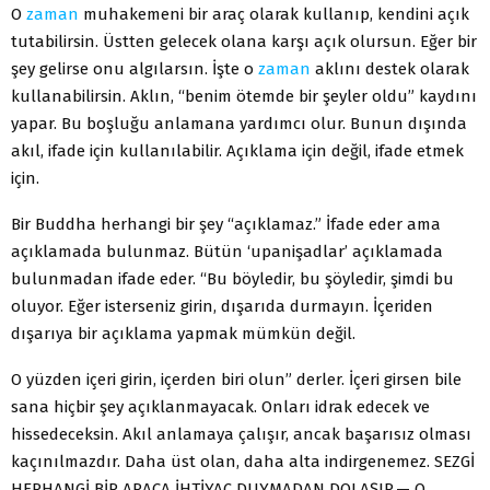
O
zaman
muhakemeni bir araç olarak kullanıp, kendini açık
tutabilirsin. Üstten gelecek olana karşı açık olursun. Eğer bir
şey gelirse onu algılarsın. İşte o
zaman
aklını destek olarak
kullanabilirsin. Aklın, “benim ötemde bir şeyler oldu” kaydını
yapar. Bu boşluğu anlamana yardımcı olur. Bunun dışında
akıl, ifade için kullanılabilir. Açıklama için değil, ifade etmek
için.
Bir Buddha herhangi bir şey “açıklamaz.” İfade eder ama
açıklamada bulunmaz. Bütün ‘upanişadlar’ açıklamada
bulunmadan ifade eder. “Bu böyledir, bu şöyledir, şimdi bu
oluyor. Eğer isterseniz girin, dışarıda durmayın. İçeriden
dışarıya bir açıklama yapmak mümkün değil.
O yüzden içeri girin, içerden biri olun” derler. İçeri girsen bile
sana hiçbir şey açıklanmayacak. Onları idrak edecek ve
hissedeceksin. Akıl anlamaya çalışır, ancak başarısız olması
kaçınılmazdır. Daha üst olan, daha alta indirgenemez. SEZGİ
HERHANGİ BİR ARACA İHTİYAÇ DUYMADAN DOLAŞIR.— O