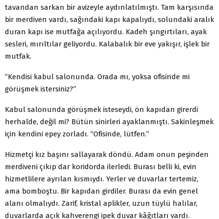
tavandan sarkan bir avizeyle aydınla­tılmıştı. Tam karşısında
bir merdiven vardı, sağındaki kapı kapalıydı, solundaki aralık
duran kapı ise mutfağa açılıyordu. Kadeh şıngırtıları, ayak
sesleri, mırıltılar ge­liyordu. Kalabalık bir eve yakışır, işlek bir
mutfak.
“Kendisi kabul salonunda. Orada mı, yoksa ofisin­de mi
görüşmek istersiniz?”
Kabul salonunda görüşmek isteseydi, ön kapıdan gi­rerdi
herhalde, değil mi? Bütün sinirleri ayaklanmıştı. Sa­kinleşmek
için kendini epey zorladı. “Ofisinde, lütfen.”
Hizmetçi kız başını sallayarak döndü. Adam onun peşinden
merdiveni çıkıp dar koridorda ilerledi. Burası belli ki, evin
hizmetlilere ayrılan kısmıydı. Yerler ve duvarlar tertemiz,
ama bomboştu. Bir kapıdan girdiler. Burası da evin genel
alanı olmalıydı. Zarif, kristal aplik­ler, uzun tüylü halılar,
duvarlarda açık kahverengi ipek duvar kâğıtları vardı.