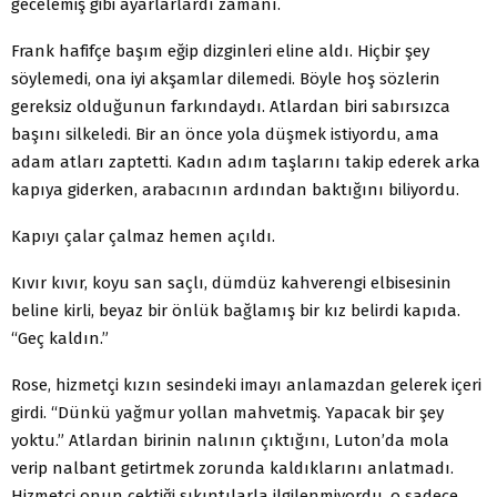
gecelemiş gibi ayarlarlardı zamanı.
Frank hafifçe başım eğip dizginleri eline aldı. Hiç­bir şey
söylemedi, ona iyi akşamlar dilemedi. Böyle hoş sözlerin
gereksiz olduğunun farkındaydı. Atlardan biri sabırsızca
başını silkeledi. Bir an önce yola düşmek isti­yordu, ama
adam atları zaptetti. Kadın adım taşlarını ta­kip ederek arka
kapıya giderken, arabacının ardından baktığını biliyordu.
Kapıyı çalar çalmaz hemen açıldı.
Kıvır kıvır, koyu san saçlı, dümdüz kahverengi el­bisesinin
beline kirli, beyaz bir önlük bağlamış bir kız belirdi kapıda.
“Geç kaldın.”
Rose, hizmetçi kızın sesindeki imayı anlamazdan gelerek içeri
girdi. “Dünkü yağmur yollan mahvetmiş. Yapacak bir şey
yoktu.” Atlardan birinin nalının çıktı­ğını, Luton’da mola
verip nalbant getirtmek zorunda kaldıklarını anlatmadı.
Hizmetçi onun çektiği sıkıntı­larla ilgilenmiyordu, o sadece