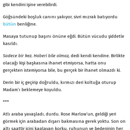
gibi kendini işine verebilirdi.
Göğsündeki boşluk canını yakıyor, sivri mızrak ba­tıyordu
bütün
benliğine.
Masaya tutunup başını önüne eğdi. Bütün vücudu şiddetle
kasıldı.
Sadece bir kez. Haberi bile olmaz,
dedi kendi ken­dine. Birlikte
olacağı kişi başkasına ihanet etmiyorsa, hatta onu
gerçekten istemiyorsa bile, bu gerçek bir ihanet olmazdı ki.
Derin bir iç geçirip doğruldu, kırmızı deri koltuğa oturup
Madam’ı beklemeye koyuldu.
***
Atlı araba yavaşladı, durdu. Rose Marlow’un, gel­diği yeri
görmek için arabadan dışarı bakmasına gerek yoktu. Son on
altı saattir içini kaplayan korku, ruhunun ve bedeninin her