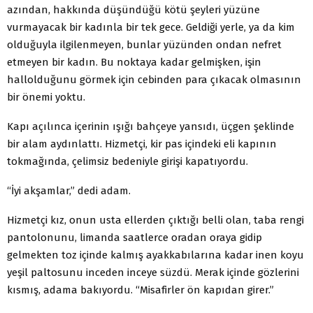
azından, hakkında düşündüğü kötü şeyle­ri yüzüne
vurmayacak bir kadınla bir tek gece. Geldiği yerle, ya da kim
olduğuyla ilgilenmeyen, bunlar yüzün­den ondan nefret
etmeyen bir kadın. Bu noktaya kadar gelmişken, işin
hallolduğunu görmek için cebinden para çıkacak olmasının
bir önemi yoktu.
Kapı açılınca içerinin ışığı bahçeye yansıdı, üçgen şek­linde
bir alam aydınlattı. Hizmetçi, kir pas içindeki eli ka­pının
tokmağında, çelimsiz bedeniyle girişi kapatıyordu.
“İyi akşamlar,” dedi adam.
Hizmetçi kız, onun usta ellerden çıktığı belli olan, taba rengi
pantolonunu, limanda saatlerce oradan ora­ya gidip
gelmekten toz içinde kalmış ayakkabılarına kadar inen koyu
yeşil paltosunu inceden inceye süzdü. Merak içinde gözlerini
kısmış, adama bakıyordu. “Mi­safirler ön kapıdan girer.”