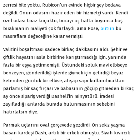
zerresi bile yoktu. Rubicon’un evinde hiçbir şey bedava
değildi. Onun odasını hazır eden bir hizmetçi vardı. Kendi
özel odası biraz küçük­tü, burayı üç hafta boyunca boş
bırakmanın maliyeti çok fazlaydı, ama Rose,
bütün
bu
masraflara değeceği­ne karar vermişti.
Valizini boşaltması sadece birkaç dakikasını aldı. Şehir ve
çiftlik hayatını asla birbirine karıştırmadığı için, yanında
fazla bir eşya getirmemişti. Üstündeki so­luk mavi elbiseye
benzeyen, gönderildiği işlerde giy­mek için getirdiği beyaz
ketenden günlük bir elbise, ahşap sapı kullanılmaktan
parlamış bir saç fırçası ve ba­basının göçüp gitmeden birkaç
ay önce sipariş verdiği Dashell’in minyatürü. İradesi
zayıfladığı anlarda bura­da bulunmasının sebebini
hatırlatsın diye.
Parmak uçlarını oval çerçevede gezdirdi. On sekiz yaşma
basan kardeşi Dash, artık bir erkek olmuştu. Si­yah kıvırcık