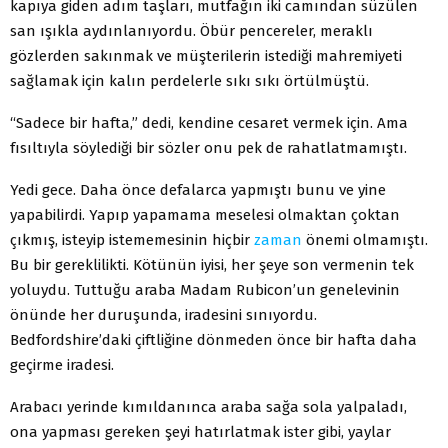
kapıya giden adım taşları, mutfağın iki camından süzülen
san ışıkla aydınlanı­yordu. Öbür pencereler, meraklı
gözlerden sakınmak ve müşterilerin istediği mahremiyeti
sağlamak için ka­lın perdelerle sıkı sıkı örtülmüştü.
“Sadece bir hafta,” dedi, kendine cesaret vermek için. Ama
fısıltıyla söylediği bir sözler onu pek de rahatlatmamıştı.
Yedi gece. Daha önce defalarca yapmıştı bunu ve yine
yapabilirdi. Yapıp yapamama meselesi olmaktan çoktan
çıkmış, isteyip istememesinin hiçbir
zaman
önemi olmamıştı.
Bu bir gereklilikti. Kötünün iyisi, her şeye son vermenin tek
yoluydu. Tuttuğu araba Madam Rubicon’un genelevinin
önünde her duruşunda, irade­sini sınıyordu.
Bedfordshire’daki çiftliğine dönmeden önce bir hafta daha
geçirme iradesi.
Arabacı yerinde kımıldanınca araba sağa sola yalpa­ladı,
ona yapması gereken şeyi hatırlatmak ister gibi, yaylar