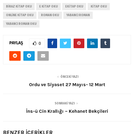
BIRAZ KITAP OKU
E KITAP OKU
EKITAP OKU
KITAP OKU
ONLINE KITAP OKU
ROMAN OKU
YABANCI ROMAN
YABANCI ROMAN OKU
PAYLAŞ
0
ÖNCEKI YAZI
Ordu ve Siyaset 27 Mayıs- 12 Mart
SONRAKI YAZI
İns-ü Cin Krallığı – Kehanet Bekçileri
BENZER İÇERİKLER