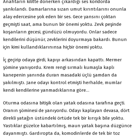
Anahtarın kilitte dönerken çıkardığı ses koridorda
yankılandı. Damarlarına sızan umut kırıntılarını onunla
alay edercesine yok eden bir ses. Gece yansını çok­tan
geçmişti saat, ama bunun bir önemi yoktu. Zevk peşinde
koşanların gecesi, gündüzü olmuyordu. Onlar sadece
kendilerini düşünür, zevklerini doyurmaya ba­kardı. Bunun
için kimi kullandıklarınınsa hiçbir önemi yoktu.
İç geçirip odaya girdi, kapıyı arkasından kapattı. Mermer
şömine yanıyordu. Krem rengi sırmalı kumaş­la kaplı
kanepenin yanında duran masadaki üçlü şam­dan da
yakılmıştı. Jane odayı kontrol etmişti herhalde, mumlar
kendi kendilerine yanmadıklarına göre…
Oturma odasına bitişik olan yatak odasına tarafına geçti.
Oranın şöminesi de yanıyordu. Odayı kaplayan devasa, dört
direkli yatağın üstündeki örtüde tek bir kı­rışık bile yoktu.
Yastıklar güzelce kabartılmış, maun ya­tak başına düzgünce
dayanmıştı. Gardıropta da, komo­dinlerde de tek bir toz