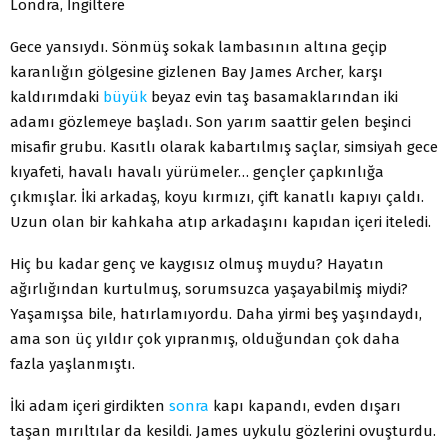
Londra, İngiltere
Gece yansıydı. Sönmüş sokak lambasının altına ge­çip
karanlığın gölgesine gizlenen Bay James Archer, karşı
kaldırımdaki
büyük
beyaz evin taş basamakların­dan iki
adamı gözlemeye başladı. Son yarım saattir ge­len beşinci
misafir grubu. Kasıtlı olarak kabartılmış saç­lar, simsiyah gece
kıyafeti, havalı havalı yürümeler… gençler çapkınlığa
çıkmışlar. İki arkadaş, koyu kırmızı, çift kanatlı kapıyı çaldı.
Uzun olan bir kahkaha atıp ar­kadaşını kapıdan içeri iteledi.
Hiç bu kadar genç ve kaygısız olmuş muydu? Ha­yatın
ağırlığından kurtulmuş, sorumsuzca yaşayabilmiş miydi?
Yaşamışsa bile, hatırlamıyordu. Daha yirmi beş yaşındaydı,
ama son üç yıldır çok yıpranmış, olduğun­dan çok daha
fazla yaşlanmıştı.
İki adam içeri girdikten
sonra
kapı kapandı, evden dışarı
taşan mırıltılar da kesildi. James uykulu gözlerini ovuşturdu.