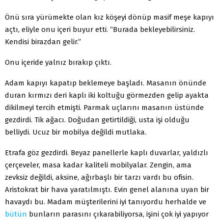
Önü sıra yürümekte olan kız köşeyi dönüp masif meşe kapıyı
açtı, eliyle onu içeri buyur etti. “Burada bekleyebilirsiniz.
Kendisi birazdan gelir.”
Onu içeride yalnız bırakıp çıktı.
Adam kapıyı kapatıp beklemeye başladı. Masanın önünde
duran kırmızı deri kaplı iki koltuğu görmez­den gelip ayakta
dikilmeyi tercih etmişti. Parmak uç­larını masanın üstünde
gezdirdi. Tik ağacı. Doğudan getirtildiği, usta işi olduğu
belliydi. Ucuz bir mobilya değildi mutlaka.
Etrafa göz gezdirdi. Beyaz panellerle kaplı duvarlar, yaldızlı
çerçeveler, masa kadar kaliteli mobilyalar. Zen­gin, ama
zevksiz değildi, aksine, ağırbaşlı bir tarzı vardı bu ofisin.
Aristokrat bir hava yaratılmıştı. Evin genel alanına uyan bir
havaydı bu. Madam müşterilerini iyi tanıyordu herhalde ve
bütün
bunların parasını çıkarabiliyorsa, işini çok iyi yapıyor