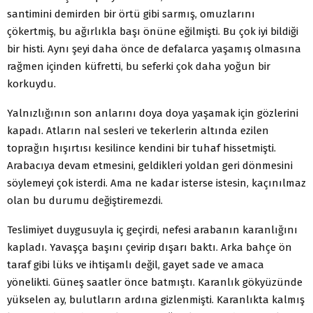
santimini demirden bir örtü gibi sar­mış, omuzlarını
çökertmiş, bu ağırlıkla başı önüne eğil­mişti. Bu çok iyi bildiği
bir histi. Aynı şeyi daha önce de defalarca yaşamış olmasına
rağmen içinden küfretti, bu seferki çok daha yoğun bir
korkuydu.
Yalnızlığının son anlarını doya doya yaşamak için gözlerini
kapadı. Atların nal sesleri ve tekerlerin altında ezilen
toprağın hışırtısı kesilince kendini bir tuhaf hisset­mişti.
Arabacıya devam etmesini, geldikleri yoldan geri dönmesini
söylemeyi çok isterdi. Ama ne kadar isterse istesin, kaçınılmaz
olan bu durumu değiştiremezdi.
Teslimiyet duygusuyla iç geçirdi, nefesi arabanın karanlığını
kapladı. Yavaşça başını çevirip dışarı baktı. Arka bahçe ön
taraf gibi lüks ve ihtişamlı değil, gayet sade ve amaca
yönelikti. Güneş saatler önce batmış­tı. Karanlık gökyüzünde
yükselen ay, bulutların ardına gizlenmişti. Karanlıkta kalmış