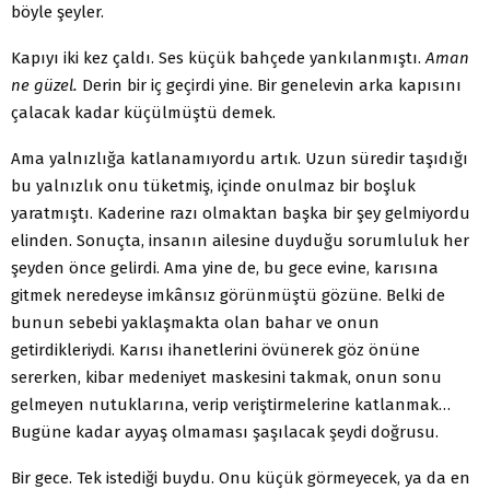
böyle şeyler.
Kapıyı iki kez çaldı. Ses küçük bahçede yankılanmıştı.
Aman
ne güzel.
Derin bir iç geçirdi yine. Bir genele­vin arka kapısını
çalacak kadar küçülmüştü demek.
Ama yalnızlığa katlanamıyordu artık. Uzun süredir taşıdığı
bu yalnızlık onu tüketmiş, içinde onulmaz bir boşluk
yaratmıştı. Kaderine razı olmaktan başka bir şey gelmiyordu
elinden. Sonuçta, insanın ailesine duydu­ğu sorumluluk her
şeyden önce gelirdi. Ama yine de, bu gece evine, karısına
gitmek neredeyse imkânsız gö­rünmüştü gözüne. Belki de
bunun sebebi yaklaşmakta olan bahar ve onun
getirdikleriydi. Karısı ihanetlerini övünerek göz önüne
sererken, kibar medeniyet mas­kesini takmak, onun sonu
gelmeyen nutuklarına, ve­rip veriştirmelerine katlanmak…
Bugüne kadar ayyaş olmaması şaşılacak şeydi doğrusu.
Bir gece. Tek istediği buydu. Onu küçük görmeye­cek, ya da en