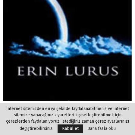
Veroponen Hikayeleri 1 – Okyanus
İnternet sitemizden en iyi şekilde faydalanabilmeniz ve internet
sitemize yapacağınız ziyaretleri kişiselleştirebilmek için
çerezlerden faydalanıyoruz. İstediğiniz zaman çerez ayarlarınızı
değiştirebilirsiniz.
Kabul et
Daha fazla oku