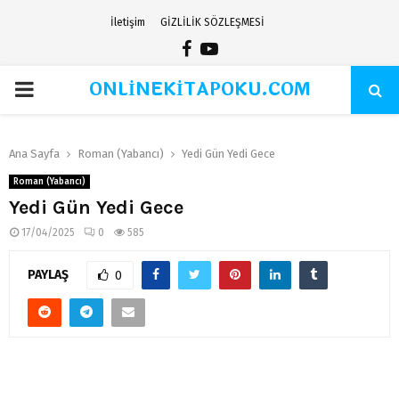
İletişim
GİZLİLİK SÖZLEŞMESİ
Facebook
Youtube
ONLİNEKİTAPOKU.COM
PRIMARY
MENU
Ana Sayfa
Roman (Yabancı)
Yedi Gün Yedi Gece
Roman (Yabancı)
Yedi Gün Yedi Gece
17/04/2025
0
585
PAYLAŞ
0