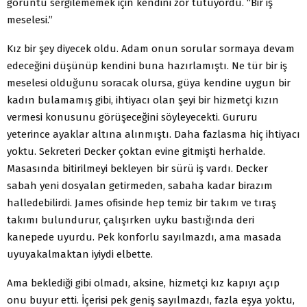
görüntü sergilememek için kendini zor tutuyordu. “Bir iş
meselesi.”
Kız bir şey diyecek oldu. Adam onun sorular sormaya devam
edeceğini düşünüp kendini buna hazırlamıştı. Ne tür bir iş
meselesi olduğunu soracak olursa, güya ken­dine uygun bir
kadın bulamamış gibi, ihtiyacı olan şeyi bir hizmetçi kızın
vermesi konusunu görüşeceğini söyle­yecekti. Gururu
yeterince ayaklar altına alınmıştı. Daha fazlasma hiç ihtiyacı
yoktu. Sekreteri Decker çoktan evi­ne gitmişti herhalde.
Masasında bitirilmeyi bekleyen bir sürü iş vardı. Decker
sabah yeni dosyalan getirmeden, sabaha kadar birazım
halledebilirdi. James ofisinde hep temiz bir takım ve tıraş
takımı bulundurur, çalışırken uyku bastığında deri
kanepede uyurdu. Pek konforlu sa­yılmazdı, ama masada
uyuyakalmaktan iyiydi elbette.
Ama beklediği gibi olmadı, aksine, hizmetçi kız ka­pıyı açıp
onu buyur etti. İçerisi pek geniş sayılmazdı, fazla eşya yoktu,