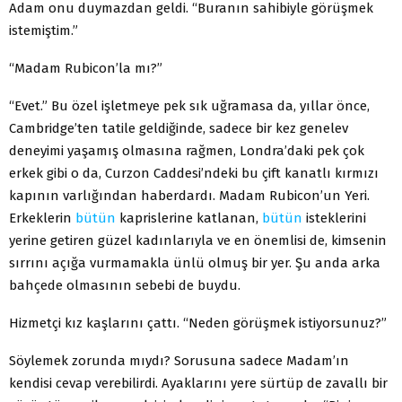
Adam onu duymazdan geldi. “Buranın sahibiyle gö­rüşmek
istemiştim.”
“Madam Rubicon’la mı?”
“Evet.” Bu özel işletmeye pek sık uğramasa da, yıllar önce,
Cambridge’ten tatile geldiğinde, sade­ce bir kez genelev
deneyimi yaşamış olmasına rağ­men, Londra’daki pek çok
erkek gibi o da, Curzon Caddesi’ndeki bu çift kanatlı kırmızı
kapının varlığın­dan haberdardı. Madam Rubicon’un Yeri.
Erkeklerin
bütün
kaprislerine katlanan,
bütün
isteklerini
yerine getiren güzel kadınlarıyla ve en önemlisi de, kimsenin
sırrını açığa vurmamakla ünlü olmuş bir yer. Şu anda arka
bahçede olmasının sebebi de buydu.
Hizmetçi kız kaşlarını çattı. “Neden görüşmek isti­yorsunuz?”
Söylemek zorunda mıydı? Sorusuna sadece Madam’ın
kendisi cevap verebilirdi. Ayaklarını yere sür­tüp de zavallı bir