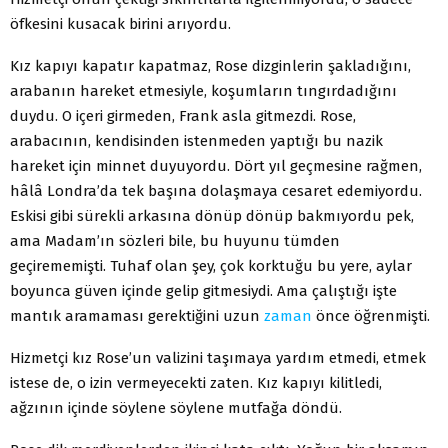
öfkesini kusacak birini arıyordu.
Kız kapıyı kapatır kapatmaz, Rose dizginlerin şakla­dığını,
arabanın hareket etmesiyle, koşumların tıngır­dadığını
duydu. O içeri girmeden, Frank asla gitmezdi. Rose,
arabacının, kendisinden istenmeden yaptığı bu nazik
hareket için minnet duyuyordu. Dört yıl geçme­sine rağmen,
hâlâ Londra’da tek başına dolaşmaya ce­saret edemiyordu.
Eskisi gibi sürekli arkasına dönüp dönüp bakmıyordu pek,
ama Madam’ın sözleri bile, bu huyunu tümden
geçirememişti. Tuhaf olan şey, çok korktuğu bu yere, aylar
boyunca güven içinde gelip gitmesiydi. Ama çalıştığı işte
mantık aramaması gerek­tiğini uzun
zaman
önce öğrenmişti.
Hizmetçi kız Rose’un valizini taşımaya yardım et­medi, etmek
istese de, o izin vermeyecekti zaten. Kız kapıyı kilitledi,
ağzının içinde söylene söylene mutfağa döndü.