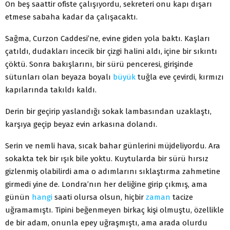
On beş saattir ofiste çalışıyordu, sekreteri onu kapı dışarı
etmese sabaha kadar da çalışacaktı.
Sağma, Curzon Caddesi’ne, evine giden yola baktı. Kaşları
çatıldı, dudakları incecik bir çizgi halini aldı, içine bir sıkıntı
çöktü. Sonra bakışlarını, bir sürü pen­ceresi, girişinde
sütunları olan beyaza boyalı
büyük
tuğla eve çevirdi, kırmızı
kapılarında takıldı kaldı.
Derin bir geçirip yaslandığı sokak lambasından uzaklaştı,
karşıya geçip beyaz evin arkasına dolandı.
Serin ve nemli hava, sıcak bahar günlerini müjdeli­yordu. Ara
sokakta tek bir ışık bile yoktu. Kuytularda bir sürü hırsız
gizlenmiş olabilirdi ama o adımlarını sık­laştırma zahmetine
girmedi yine de. Londra’nın her de­liğine girip çıkmış, ama
günün
hangi
saati olursa olsun, hiçbir
zaman
tacize
uğramamıştı. Tipini beğenmeyen birkaç kişi olmuştu, özellikle
de bir adam, onunla epey uğraşmıştı, ama arada olurdu