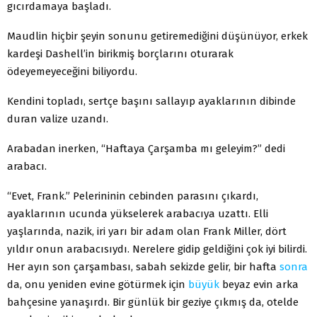
gıcırdamaya başladı.
Maudlin hiçbir şeyin sonunu getiremediğini düşü­nüyor, erkek
kardeşi Dashell’in birikmiş borçlarını otu­rarak
ödeyemeyeceğini biliyordu.
Kendini topladı, sertçe başını sallayıp ayaklarının dibinde
duran valize uzandı.
Arabadan inerken, “Haftaya Çarşamba mı geleyim?” dedi
arabacı.
“Evet, Frank.” Pelerininin cebinden parasını çıkar­dı,
ayaklarının ucunda yükselerek arabacıya uzattı. Elli
yaşlarında, nazik, iri yarı bir adam olan Frank Miller, dört
yıldır onun arabacısıydı. Nerelere gidip geldiğini çok iyi bilirdi.
Her ayın son çarşambası, sabah sekiz­de gelir, bir hafta
sonra
da, onu yeniden evine götür­mek için
büyük
beyaz evin arka
bahçesine yanaşırdı. Bir günlük bir geziye çıkmış da, otelde