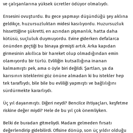
ve çalışanlarına yüksek ücretler ödüyor olmalıydı.
Ensesini ovuşturdu. Bu gece yapmayı düşündüğü şey aklına
geldikçe, huzursuzluktan midesi kasılıyordu. Huzursuzluk
hissettiğine şükretti, en azından pişman­lık, hatta daha
kötüsü, suçluluk duymuyordu. Evine giderken defalarca
önünden geçtiği bu binaya girmişti artık. Arka kapıdan
girmesinin akıllıca bir hareket olup olmadığından emin
olamıyordu bir türlü. Evliliğin kut­sallığına inanan
kalmamıştı pek, ama o öyle biri değil­di. Şartlan, ya da
karısının isteklerini göz önüne alma­dan ki bu istekler hep
tek taraflıydı, bile bile bu evliliği yapmıştı ve bağlılığını
sürdürmekte kararlıydı.
Üç yıl dayanmıştı. Diğeri neydi? Bencilce ihtiyaçları, keşfetme
riskine değer miydi? Hele de bu yıl çok önemliyken.
Belki de buradan gitmeliydi. Madam gelmeden fır­satı
değerlendirip gidebilirdi. Ofisine dönüp, son üç yıldır olduğu