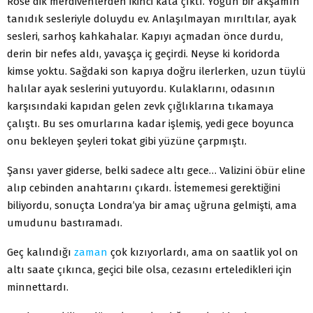
Rose dik merdivenlerden ikinci kata çıktı. Yoğun bir akşamın
tanıdık sesleriyle doluydu ev. Anlaşılma­yan mırıltılar, ayak
sesleri, sarhoş kahkahalar. Kapıyı açmadan önce durdu,
derin bir nefes aldı, yavaşça iç geçirdi. Neyse ki koridorda
kimse yoktu. Sağdaki son kapıya doğru ilerlerken, uzun tüylü
halılar ayak sesle­rini yutuyordu. Kulaklarını, odasının
karşısındaki kapıdan gelen zevk çığlıklarına tıkamaya
çalıştı. Bu ses omurlarına kadar işlemiş, yedi gece boyunca
onu bek­leyen şeyleri tokat gibi yüzüne çarpmıştı.
Şansı yaver giderse, belki sadece altı gece… Valizi­ni öbür eline
alıp cebinden anahtarını çıkardı. İsteme­mesi gerektiğini
biliyordu, sonuçta Londra’ya bir amaç uğruna gelmişti, ama
umudunu bastıramadı.
Geç kalındığı
zaman
çok kızıyorlardı, ama on saat­lik yol on
altı saate çıkınca, geçici bile olsa, cezasını erteledikleri için
minnettardı.