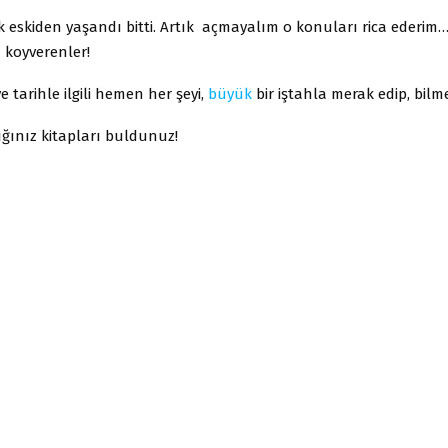
k eskiden yaşandı bitti. Artık açmayalım o konuları rica ederim…
u koyverenler!
ve tarihle ilgili hemen her şeyi,
büyük
bir iştahla merak edip, bilme
ğınız kitapları buldunuz!