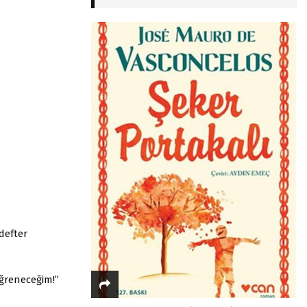
defter
ğreneceğim!”