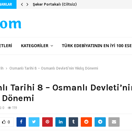
Şeker Portakalı (Ciltsiz)
NANLAR
com
ETLERI
KATEGORILER
TÜRK EDEBIYATININ EN İYI 100 ESE
rih
Osmanlı Tarihi 8 – Osmanlı Devleti’nin Yıkılış Dönemi
ı Tarihi 8 – Osmanlı Devleti’ni
ş Dönemi
0
119
0