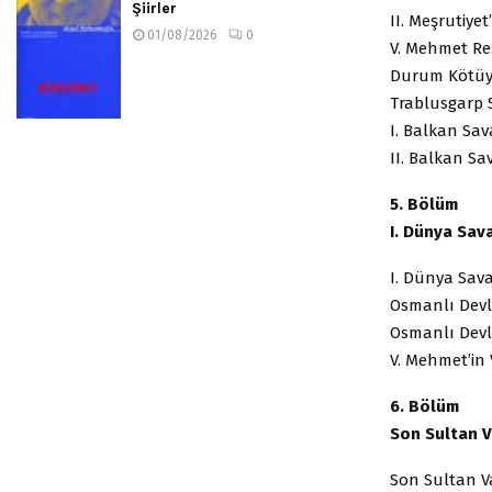
Şiirler
II. Meşruti
01/08/2026
0
V. Mehmet Re
Durum Kötü
Trablusgar
I. Balkan 
II. Balkan 
5. Bölüm
I. Dünya Sa
I. Dünya Sa
Osmanlı Devl
Osmanlı Devl
V. Mehmet’i
6. Bölüm
Son Sultan
Son Sultan V