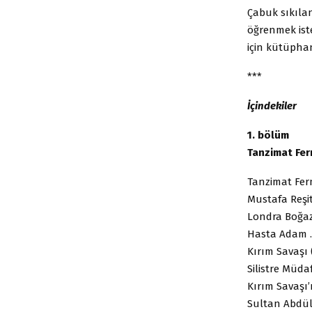
Çabuk sıkılan
öğrenmek iste
için kütüphan
***
İçindekiler
1. bölüm
Tanzimat Fe
Tanzimat Fe
Mustafa Reşi
Londra Boğ
Hasta Ada
Kırım Savaş
Silistre M
Kırım Savaşı
Sultan Abdü