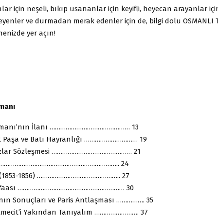
lar için neşeli, bıkıp usananlar için keyifli, heyecan arayanlar içi
yenler ve durmadan merak edenler için de, bilgi dolu OSMANLI T
enizde yer açın!
rmanı
rmanı’nın İlanı ……………………………………… 13
t Paşa ve Batı Hayranlığı ………………………… 19
azlar Sözleşmesi ……………………………………… 21
m ………………………………………………………….. 24
ı (1853-1856) ……………………………………….. 27
üdafaası …………………………………………………… 30
’nın Sonuçları ve Paris Antlaşması ……………. 35
lmecit’i Yakından Tanıyalım ……………………. 37