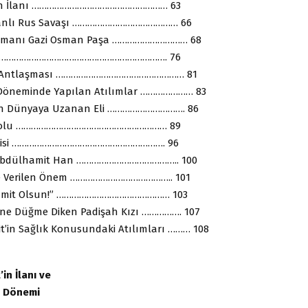
etin İlanı ……………………………………………… 63
anlı Rus Savaşı …………………………………… 66
amanı Gazi Osman Paşa ………………………… 68
n …………………………………………………………. 76
s Antlaşması …………………………………………… 81
Döneminde Yapılan Atılımlar ………………… 83
in Dünyaya Uzanan Eli …………………………. 86
ryolu …………………………………………………… 89
emisi ……………………………………………………. 96
 Abdülhamit Han ………………………………….. 100
ine Verilen Önem ………………………………….. 101
hamit Olsun!” ……………………………………… 103
sine Düğme Diken Padişah Kızı ……………. 107
it’in Sağlık Konusundaki Atılımları ……… 108
’in İlanı ve
at Dönemi