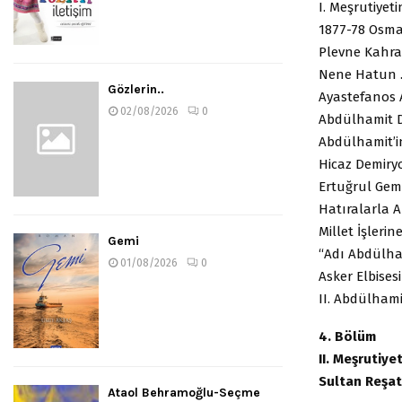
I. Meşrutiy
1877-78 Osm
Plevne Kahr
Nene Hatu
Gözlerin..
Ayastefano
02/08/2026
0
Abdülhamit 
Abdülhamit’
Hicaz Demi
Ertuğrul G
Hatıralarla
Millet İşler
Gemi
“Adı Abdül
01/08/2026
0
Asker Elbise
II. Abdülham
4. Bölüm
II. Meşrutiyet
Sultan Reş
Ataol Behramoğlu-Seçme