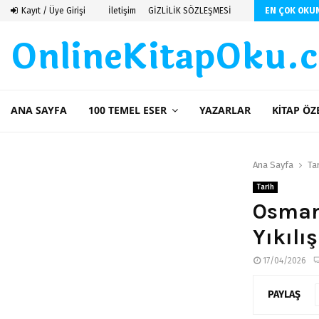
 De Saint Exupery
Kayıt / Üye Girişi
İletişim
GİZLİLİK SÖZLEŞMESİ
EN ÇOK OKU
OnlineKitapOku.
ANA SAYFA
100 TEMEL ESER
YAZARLAR
KITAP ÖZ
Ana Sayfa
Ta
Tarih
Osmanl
Yıkılı
17/04/2026
PAYLAŞ