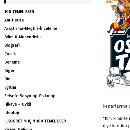
100 TEMEL ESER
Anı-Hatıra
Araştırma-Eleştiri-İnceleme
Bilim & Mühendislik
Biografi
Çocuk
Deneme
Diğer
Dini
Eğitim
Felsefe-Sosyoloji-Psikoloji
Hikaye – Öykü
kenarlarına ç
İdeoloji
“Kim kiminle
İLKÖĞRETİM İÇİN 100 TEMEL ESER
diye kendini
Kişisel Gelişim