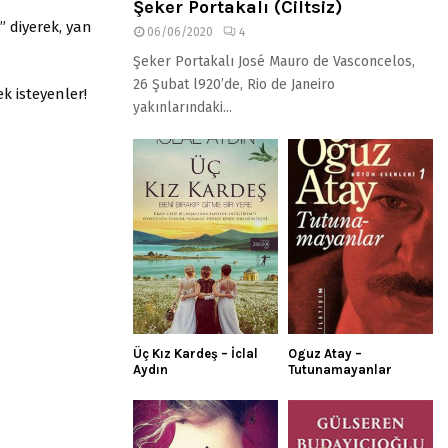
Şeker Portakalı (Ciltsiz)
” diyerek, yan
06/06/2020
4
Şeker Portakalı José Mauro de Vasconcelos,
26 Şubat l920’de, Rio de Janeiro
k isteyenler!
yakınlarındaki...
Üç Kız Kardeş – İclal
Oguz Atay –
Aydın
Tutunamayanlar