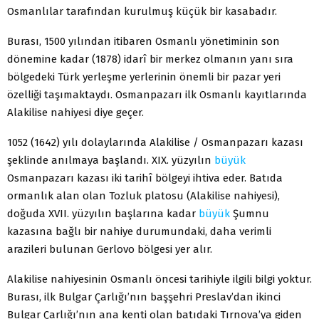
Osmanlılar tarafından kurulmuş küçük bir kasabadır.
Burası, 1500 yılından itibaren Osmanlı yönetiminin son
dönemine kadar (1878) idarî bir merkez olmanın yanı sıra
bölgedeki Türk yerleşme yerlerinin önemli bir pazar yeri
özelliği taşımaktaydı. Osmanpazarı ilk Osmanlı kayıtlarında
Alakilise nahiyesi diye geçer.
1052 (1642) yılı dolaylarında Alakilise / Osmanpazarı kazası
şeklinde anılmaya başlandı. XIX. yüzyılın
büyük
Osmanpazarı kazası iki tarihî bölgeyi ihtiva eder. Batıda
ormanlık alan olan Tozluk platosu (Alakilise nahiyesi),
doğuda XVII. yüzyılın başlarına kadar
büyük
Şumnu
kazasına bağlı bir nahiye durumundaki, daha verimli
arazileri bulunan Gerlovo bölgesi yer alır.
Alakilise nahiyesinin Osmanlı öncesi tarihiyle ilgili bilgi yoktur.
Burası, ilk Bulgar Çarlığı’nın başşehri Preslav’dan ikinci
Bulgar Çarlığı’nın ana kenti olan batıdaki Tırnova’ya giden