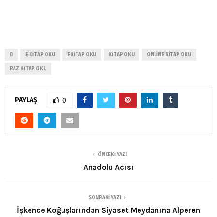
B
E KITAP OKU
EKITAP OKU
KITAP OKU
ONLINE KITAP OKU
RAZ KITAP OKU
PAYLAŞ
0
ÖNCEKI YAZI
Anadolu Acısı
SONRAKI YAZI
İşkence Koğuşlarından Siyaset Meydanına Alperen