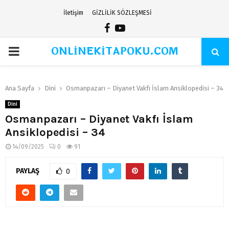
İletişim
GİZLİLİK SÖZLEŞMESİ
Facebook
Youtube
ONLİNEKİTAPOKU.COM
PRIMARY
MENU
Ana Sayfa
Dini
Osmanpazarı – Diyanet Vakfı İslam Ansiklopedisi – 34
Dini
Osmanpazarı – Diyanet Vakfı İslam
Ansiklopedisi – 34
14/09/2025
0
91
PAYLAŞ
0