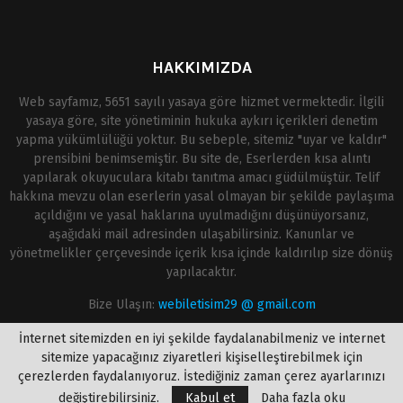
HAKKIMIZDA
Web sayfamız, 5651 sayılı yasaya göre hizmet vermektedir. İlgili
yasaya göre, site yönetiminin hukuka aykırı içerikleri denetim
yapma yükümlülüğü yoktur. Bu sebeple, sitemiz "uyar ve kaldır"
prensibini benimsemiştir. Bu site de, Eserlerden kısa alıntı
yapılarak okuyuculara kitabı tanıtma amacı güdülmüştür. Telif
hakkına mevzu olan eserlerin yasal olmayan bir şekilde paylaşıma
açıldığını ve yasal haklarına uyulmadığını düşünüyorsanız,
aşağıdaki mail adresinden ulaşabilirsiniz. Kanunlar ve
yönetmelikler çerçevesinde içerik kısa içinde kaldırılıp size dönüş
yapılacaktır.
Bize Ulaşın:
webiletisim29 @ gmail.com
İnternet sitemizden en iyi şekilde faydalanabilmeniz ve internet
sitemize yapacağınız ziyaretleri kişiselleştirebilmek için
çerezlerden faydalanıyoruz. İstediğiniz zaman çerez ayarlarınızı
değiştirebilirsiniz.
Kabul et
Daha fazla oku
@2020 - onlinekitapoku.com