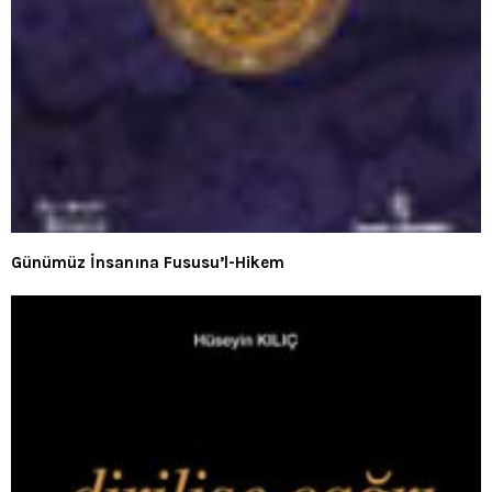
Günümüz İnsanına Fususu’l-Hikem