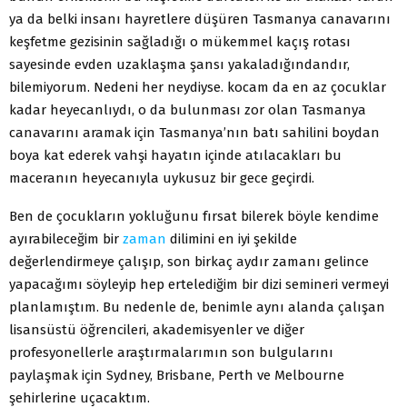
ya da belki insanı hayretlere düşüren Tasmanya canavarını
keşfetme gezisinin sağladığı o mükemmel kaçış rotası
sayesinde evden uzaklaşma şansı yakaladığındandır,
bilemiyorum. Nedeni her neydiyse. kocam da en az çocuklar
kadar heyecanlıydı, o da bulunması zor olan Tasmanya
canavarını aramak için Tasmanya’nın batı sahilini boydan
boya kat ederek vahşi hayatın içinde atılacakları bu
maceranın heyecanıyla uykusuz bir gece geçirdi.
Ben de çocukların yokluğunu fırsat bilerek böyle kendime
ayırabileceğim bir
zaman
dilimini en iyi şekilde
değerlendirmeye çalışıp, son birkaç aydır zamanı gelince
yapacağımı söyleyip hep ertelediğim bir dizi semineri vermeyi
planlamıştım. Bu nedenle de, benimle aynı alanda çalışan
lisansüstü öğrencileri, akademisyenler ve diğer
profesyonellerle araştırmalarımın son bulgularını
paylaşmak için Sydney, Brisbane, Perth ve Melbourne
şehirlerine uçacaktım.