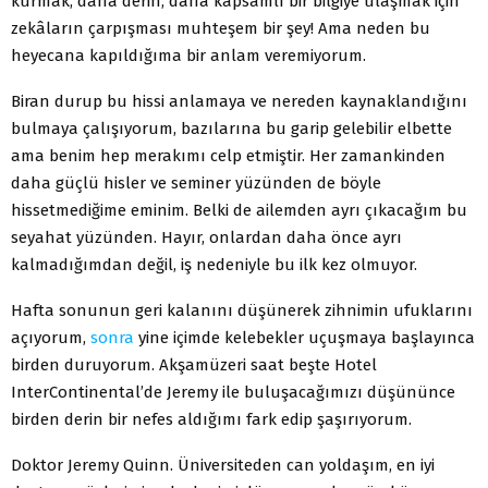
kurmak, daha derin, daha kapsamlı bir bilgiye ulaşmak için
zekâların çarpışması muhteşem bir şey! Ama neden bu
heyecana kapıldığıma bir anlam veremiyorum.
Biran durup bu hissi anlamaya ve nereden kaynaklandığını
bulmaya çalışıyorum, bazılarına bu garip gelebilir elbette
ama benim hep merakımı celp etmiştir. Her zamankinden
daha güçlü hisler ve seminer yüzünden de böyle
hissetmediğime eminim. Belki de ailemden ayrı çıkacağım bu
seyahat yüzünden. Hayır, onlardan daha önce ayrı
kalmadığımdan değil, iş nedeniyle bu ilk kez olmuyor.
Hafta sonunun geri kalanını düşünerek zihnimin ufuklarını
açıyorum,
sonra
yine içimde kelebekler uçuşmaya başlayınca
birden duruyorum. Akşamüzeri saat beşte Hotel
InterContinental’de Jeremy ile buluşacağımızı düşününce
birden derin bir nefes aldığımı fark edip şaşırıyorum.
Doktor Jeremy Quinn. Üniversiteden can yoldaşım, en iyi