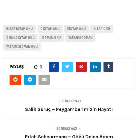
BIRAZ KITAP OKU
E KITAP OKU
EKITAP OKU
KITAP OKU
ONLINE KITAP OKU
ROMAN OKU
YABANCI ROMAN
YABANCI ROMAN OKU
PAYLAŞ
0
ÖNCEKI YAZI
Salih Suruç – Peygamberimizin Hayatı
SONRAKI YAZI
Erich Scheurmann – Göğü Delen Adam