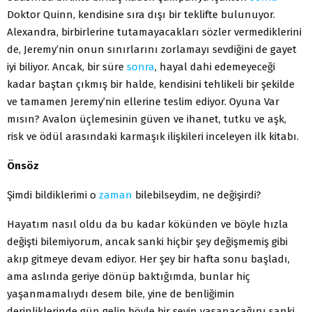
Doktor Quinn, kendisine sıra dışı bir teklifte bulunuyor.
Alexandra, birbirlerine tutamayacakları sözler vermediklerini
de, Jeremy’nin onun sınırlarını zorlamayı sevdiğini de gayet
iyi biliyor. Ancak, bir süre
sonra
, hayal dahi edemeyeceği
kadar baştan çıkmış bir halde, kendisini tehlikeli bir şekilde
ve tamamen Jeremy’nin ellerine teslim ediyor. Oyuna Var
mısın? Avalon üçlemesinin güven ve ihanet, tutku ve aşk,
risk ve ödül arasındaki karmaşık ilişkileri inceleyen ilk kitabı.
Önsöz
Şimdi bildiklerimi o
zaman
bilebilseydim, ne değişirdi?
Hayatım nasıl oldu da bu kadar kökünden ve böyle hızla
değişti bilemiyorum, ancak sanki hiçbir şey değişmemiş gibi
akıp gitmeye devam ediyor. Her şey bir hafta sonu başladı,
ama aslında geriye dönüp baktığımda, bunlar hiç
yaşanmamalıydı desem bile, yine de benliğimin
derinliklerinde gün gelip böyle bir şeyin yaşanacağını sanki