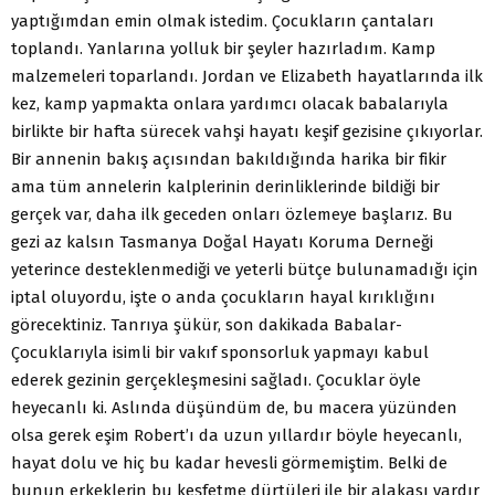
yaptığımdan emin olmak istedim. Çocukların çantaları
toplandı. Yanlarına yolluk bir şeyler hazırladım. Kamp
malzemeleri toparlandı. Jordan ve Elizabeth hayatlarında ilk
kez, kamp yapmakta onlara yardımcı olacak babalarıyla
birlikte bir hafta sürecek vahşi hayatı keşif gezisine çıkıyorlar.
Bir annenin bakış açısından bakıldığında harika bir fikir
ama tüm annelerin kalplerinin derinliklerinde bildiği bir
gerçek var, daha ilk geceden onları özlemeye başlarız. Bu
gezi az kalsın Tasmanya Doğal Hayatı Koruma Derneği
yeterince desteklenmediği ve yeterli bütçe bulunamadığı için
iptal oluyordu, işte o anda çocukların hayal kırıklığını
görecektiniz. Tanrıya şükür, son dakikada Babalar-
Çocuklarıyla isimli bir vakıf sponsorluk yapmayı kabul
ederek gezinin gerçekleşmesini sağladı. Çocuklar öyle
heyecanlı ki. Aslında düşündüm de, bu macera yüzünden
olsa gerek eşim Robert’ı da uzun yıllardır böyle heyecanlı,
hayat dolu ve hiç bu kadar hevesli görmemiştim. Belki de
bunun erkeklerin bu keşfetme dürtüleri ile bir alakası vardır