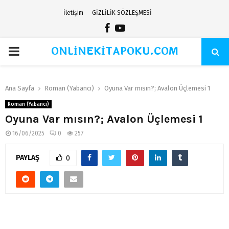
İletişim
GİZLİLİK SÖZLEŞMESİ
Facebook
Youtube
ONLİNEKİTAPOKU.COM
PRIMARY
MENU
Ana Sayfa
Roman (Yabancı)
Oyuna Var mısın?; Avalon Üçlemesi 1
Roman (Yabancı)
Oyuna Var mısın?; Avalon Üçlemesi 1
16/06/2025
0
257
PAYLAŞ
0