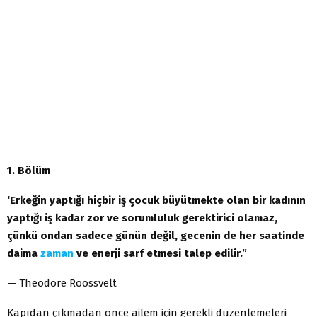
1. Bölüm
‘Erkeğin yaptığı hiçbir iş çocuk büyütmekte olan bir kadının
yaptığı iş kadar zor ve sorumluluk gerektirici olamaz,
çünkü ondan sadece günün değil, gecenin de her saatinde
daima
zaman
ve enerji sarf etmesi talep edilir.”
— Theodore Roossvelt
Kapıdan çıkmadan önce ailem için gerekli düzenlemeleri