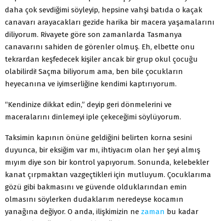
daha çok sevdiğimi söyleyip, hepsine vahşi batıda o kaçak
canavarı arayacakları gezide harika bir macera yaşamalarını
diliyorum. Rivayete göre son zamanlarda Tasmanya
canavarını sahiden de görenler olmuş. Eh, elbette onu
tekrardan keşfedecek kişiler ancak bir grup okul çocuğu
olabilirdi! Saçma biliyorum ama, ben bile çocukların
heyecanına ve iyimserliğine kendimi kaptırıyorum.
“Kendinize dikkat edin,” deyip geri dönmelerini ve
maceralarını dinlemeyi iple çekeceğimi söylüyorum.
Taksimin kapının önüne geldiğini belirten korna sesini
duyunca, bir eksiğim var mı, ihtiyacım olan her şeyi almış
mıyım diye son bir kontrol yapıyorum. Sonunda, kelebekler
kanat çırpmaktan vazgeçtikleri için mutluyum. Çocuklarıma
gözü gibi bakmasını ve güvende olduklarından emin
olmasını söylerken dudaklarım neredeyse kocamın
yanağına değiyor. O anda, ilişkimizin ne
zaman
bu kadar