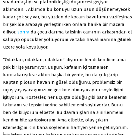
sıradanlaştığı ve platonikleştiği düşüncesi geçiyor
aklımdan… Aklımda bu konuyu uzun uzun düşünemeyecek
kadar çok şey var, bu yüzden de kocam bavulumu vazifeşinas
bir şekilde arabaya yerleştirirken onlara harika bir macera
diliyor,
sonra
da çocuklarıma taksinin camının arkasından el
sallayıp öpücükler yolluyorum ve taksi havalimanına gitmek
üzere yola koyuluyor.
“Odaklan, odaklan, odaklan!” diyorum kendi kendime ama
pek bir işe yaramıyor. Bugün, kafamın içi tamamen
karmakarışık ve aklım başka bir yerde, bu da çok garip.
Kaptan pilotun havanın güzel olduğunu, problemsiz bir
uçuş yaşayacağımızı ve gecikme olmayacağını söylediğini
işitiyorum. Hostesler, her uçuşta olduğu gibi bana kemerimi
takmamı ve tepsimi yerine sabitlememi söylüyorlar. Bunu
ben de biliyorum elbette. Bu davranışlarına sinirlenmemi
kendim bile garipsiyorum. Ama elbette, olay çıksın
istemediğim için bana söyleneni harfiyen yerine getiriyorum.
İsteksizce notlarımı kaldırıp uçak yavaş yavaş piste doğru