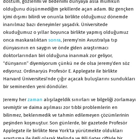
dostum, gözlerimi ve bedenimi dünyaya asla mümkün
olduğunu düşünmediğim şekillerde açan adam. Biz gençken
içimi dışımı bilirdi ve onunla birlikte olduğumuz dönemde
inanılmaz bazı deneyimler yaşadık. Üniversitede
okuduğumuz o yıllar boyunca birlikte yapmış olduğumuz
onca maskaralıktan
sonra
, Jeremy’nin Avustralya tıp
dünyasının en saygın ve önde giden araştırmacı
doktorlarından biri olduğuna inanmak zor geliyor,
“dünyanın” diyemiyorum çünkü ne de olsa Jeremy’den söz
ediyoruz. Ordinaryüs Profesör E. Applegate ile birlikte
Harvard Üniversitesi’nde çığır açacak buluşlarını sundukları
bir seminerden yeni döndüler.
Jeremy her
zaman
alışılageldik sınırları ve bilgeliği zorlamayı
sevmiştir ve daima aşılması zor tıbbi problemlerin en
bilinmez, beklenmedik ve tahmin edilemeyen çözümlerinin
peşinden koşmuştur. Son günlerde, bir gazetede Profesör
Applegate ile birlikte New York’ta yürütmekte oldukları
araştırma ile ilgili olarak Melinda ve Bili Gates çiftiyle bir