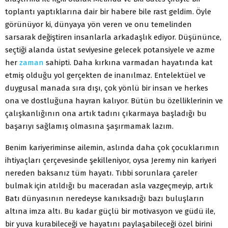
toplantı yaptıklarına dair bir habere bile rast geldim. Öyle
görünüyor ki, dünyaya yön veren ve onu temelinden
sarsarak değiştiren insanlarla arkadaşlık ediyor. Düşününce,
seçtiği alanda üstat seviyesine gelecek potansiyele ve azme
her
zaman
sahipti. Daha kırkına varmadan hayatında kat
etmiş olduğu yol gerçekten de inanılmaz. Entelektüel ve
duygusal manada sıra dışı, çok yönlü bir insan ve herkes
ona ve dostluğuna hayran kalıyor. Bütün bu özelliklerinin ve
çalışkanlığının ona artık tadını çıkarmaya başladığı bu
başarıyı sağlamış olmasına şaşırmamak lazım.
Benim kariyeriminse ailemin, aslında daha çok çocuklarımın
ihtiyaçları çerçevesinde şekilleniyor, oysa Jeremy nin kariyeri
nereden baksanız tüm hayatı. Tıbbi sorunlara çareler
bulmak için atıldığı bu maceradan asla vazgeçmeyip, artık
Batı dünyasının neredeyse kanıksadığı bazı buluşların
altına imza altı. Bu kadar güçlü bir motivasyon ve güdü ile,
bir yuva kurabileceği ve hayatını paylaşabileceği özel birini