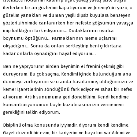
ilerlerken bir an gözlerimi kapatıyorum ve Jeremy’nin yüzü, o
güzelim yanakları ve duman yeşili dipsiz kuyulara benzeyen
gözleri zihnimde canlanırken her nefeste göğsümün yavaşça
inip kalktığını fark ediyorum… Dudaklarının usulca
boynumu öptüğünü… Parmaklarının meme uçlarımı
okşadığını… Sonra da onları sertleştirip beni çıldırtana
kadar onlarla oynadığını hayal ediyorum…
Ben ne yapıyorum? Birden beynimin el frenini çekmiş gibi
duruyorum. Bu çok saçma. Kendimi içinde bulunduğum ana
dönmeye zorluyorum ve o anda havalanmış olduğumuzu ve
kemer işaretlerinin söndüğünü fark ediyor ve rahat bir nefes
alıyorum. Artık sunumuma geri dönebilirim. Kendi kendime
konsantrasyonumun böyle bozulmasına izin vermemem
gerekliğini telkin ediyorum.
Disiplinli olma konusunda iyiyimdir, diyorum kendi kendime.
Gayet düzenli bir evim, bir kariyerim ve hayatım var Ailemi ve