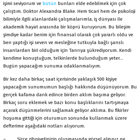
işimi seviyorum ve
bütün
bunları elde edebilmek için çok
çalıştım. Doktor Alexandra Blake. Hem ticari hem de psikoloji
bilimiyle ilgili alanlardaki çalışmalarımla, iş dünyası ile
akademik hayat arasında bir köprü kuruyorum. Bu bileşim
şimdiye kadar benim için fınansal olarak çok yararlı oldu ve
ben yaptığı işi seven ve mesleğine tutkuyla bağlı şanslı
insanlardan biri olduğum için Tanrıya şükrediyorum. Kendi
kendime konuştuğum, telkinlerde bulunduğum yeter…
Bugün yapacağım sunuma odaklanmalıyım.
Bir kez daha birkaç saat içerisinde yaklaşık 500 kişiye
yapacağım sunumumun başlığı hakkında düşünüyorum. Bu
gerçek kafama dank edince birden aklım başıma geliyor.
Birkaç soru eklemek ve bazı konu başlıklarını tartışmaya
açarak düşünmelerini sağlamak geliyor aklıma. Bu fikirler
hoşuma gittiği için oturumun sonunda kullanmak üzere
defterime aşağıdaki notları alıyorum.
– Sizce zihniyetinizin oluşmasında görsel algınız ne