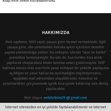
kitap ekle linkini kullanabilirsiniz.
HAKKIMIZDA
Web sayfamız, 5651 sayılı yasaya göre hizmet vermektedir. İlgili
yasaya göre, site yönetiminin hukuka aykırı içerikleri denetim
yapma yükümlülüğü yoktur. Bu sebeple, sitemiz "uyar ve kaldır"
prensibini benimsemiştir. Bu site de, Eserlerden kısa alıntı
yapılarak okuyuculara kitabı tanıtma amacı güdülmüştür. Telif
hakkına mevzu olan eserlerin yasal olmayan bir şekilde paylaşıma
açıldığını ve yasal haklarına uyulmadığını düşünüyorsanız,
aşağıdaki mail adresinden ulaşabilirsiniz. Kanunlar ve
yönetmelikler çerçevesinde içerik kısa içinde kaldırılıp size dönüş
yapılacaktır.
Bize Ulaşın:
webiletisim29 @ gmail.com
İnternet sitemizden en iyi şekilde faydalanabilmeniz ve internet