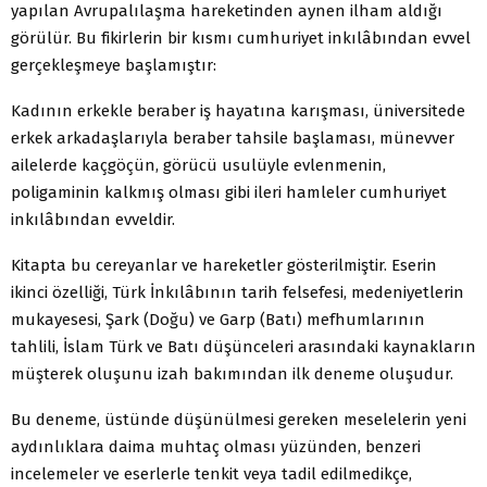
yapılan Avrupalılaşma hareketinden aynen ilham aldığı
görülür. Bu fikirlerin bir kısmı cumhuriyet inkılâbından evvel
gerçekleşmeye başlamıştır:
Kadının erkekle beraber iş hayatına karışması, üniversitede
erkek arkadaşlarıyla beraber tahsile başlaması, münevver
ailelerde kaçgöçün, görücü usulüyle evlenmenin,
poligaminin kalkmış olması gibi ileri hamleler cumhuriyet
inkılâbından evveldir.
Kitapta bu cereyanlar ve hareketler gösterilmiştir. Eserin
ikinci özelliği, Türk İnkılâbının tarih felsefesi, medeniyetlerin
mukayesesi, Şark (Doğu) ve Garp (Batı) mefhumlarının
tahlili, İslam Türk ve Batı düşünceleri arasındaki kaynakların
müşterek oluşunu izah bakımından ilk deneme oluşudur.
Bu deneme, üstünde düşünülmesi gereken meselelerin yeni
aydınlıklara daima muhtaç olması yüzünden, benzeri
incelemeler ve eserlerle tenkit veya tadil edilmedikçe,