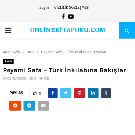
İletişim
GİZLİLİK SÖZLEŞMESİ
Facebook
Youtube
ONLİNEKİTAPOKU.COM
PRIMARY
MENU
Ana Sayfa
Tarih
Peyami Safa – Türk İnkılabına Bakışlar
Tarih
Peyami Safa – Türk İnkılabına Bakışlar
03/07/2025
0
130
PAYLAŞ
0