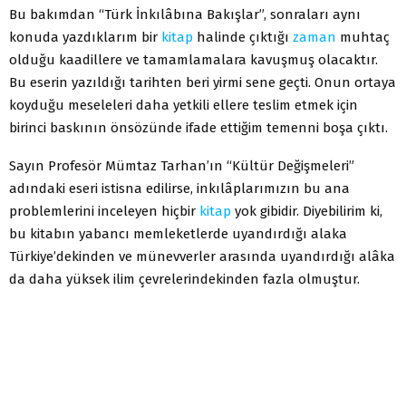
Bu bakımdan “Türk İnkılâbına Bakışlar”, sonraları aynı
konuda yazdıklarım bir
kitap
halinde çıktığı
zaman
muhtaç
olduğu kaadillere ve tamamlamalara kavuşmuş olacaktır.
Bu eserin yazıldığı tarihten beri yirmi sene geçti. Onun ortaya
koyduğu meseleleri daha yetkili ellere teslim etmek için
birinci baskının önsözünde ifade ettiğim temenni boşa çıktı.
Sayın Profesör Mümtaz Tarhan’ın “Kültür Değişmeleri”
adındaki eseri istisna edilirse, inkılâplarımızın bu ana
problemlerini inceleyen hiçbir
kitap
yok gibidir. Diyebilirim ki,
bu kitabın yabancı memleketlerde uyandırdığı alaka
Türkiye’dekinden ve münevverler arasında uyandırdığı alâka
da daha yüksek ilim çevrelerindekinden fazla olmuştur.