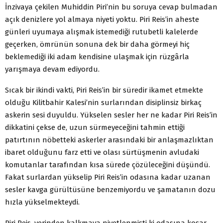
İnzivaya çekilen Muhiddin Piri’nin bu soruya cevap bulmadan
açık denizlere yol almaya niyeti yoktu. Piri Reis’in aheste
günleri uyumaya alışmak istemediği rutubetli kalelerde
geçerken, ömrünün sonuna dek bir daha görmeyi hiç
beklemediği iki adam kendisine ulaşmak için rüzgârla
yarışmaya devam ediyordu.
Sıcak bir ikindi vakti, Piri Reis’in bir süredir ikamet etmekte
olduğu Kilitbahir Kalesi’nin surlarından disiplinsiz birkaç
askerin sesi duyuldu. Yükselen sesler her ne kadar Piri Reis’in
dikkatini çekse de, uzun sürmeyeceğini tahmin ettiği
patırtının nöbetteki askerler arasındaki bir anlaşmazlıktan
ibaret olduğunu farz etti ve olası sürtüşmenin avludaki
komutanlar tarafından kısa sürede çözüleceğini düşündü.
Fakat surlardan yükselip Piri Reis’in odasına kadar uzanan
sesler kavga gürültüsüne benzemiyordu ve şamatanın dozu
hızla yükselmekteydi.
Piri Reis, yerinden kalkmaya niyetlenmişti ki odasına koşar