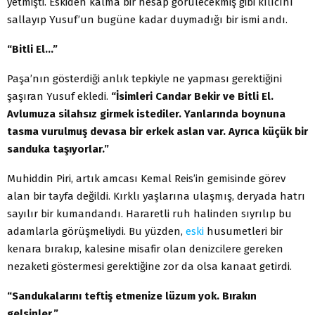
yetmişti. Eskiden kalma bir hesap görülecekmiş gibi kılıcını
sallayıp Yusuf’un bugüne kadar duymadığı bir ismi andı.
“Bitli El…”
Paşa’nın gösterdiği anlık tepkiyle ne yapması gerektiğini
şaşıran Yusuf ekledi.
“İsimleri Candar Bekir ve Bitli El.
Avlumuza silahsız girmek istediler. Yanlarında boynuna
tasma vurulmuş devasa bir erkek aslan var. Ayrıca küçük bir
sanduka taşıyorlar.”
Muhiddin Piri, artık amcası Kemal Reis’in gemisinde görev
alan bir tayfa değildi. Kırklı yaşlarına ulaşmış, deryada hatrı
sayılır bir kumandandı. Hararetli ruh halinden sıyrılıp bu
adamlarla görüşmeliydi. Bu yüzden,
eski
husumetleri bir
kenara bırakıp, kalesine misafir olan denizcilere gereken
nezaketi göstermesi gerektiğine zor da olsa kanaat getirdi.
“Sandukalarını teftiş etmenize lüzum yok. Bırakın
gelsinler.”