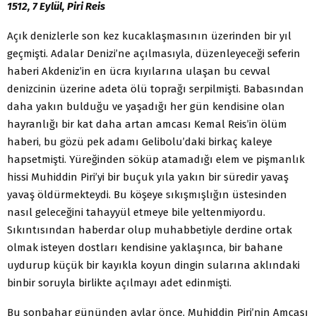
1512, 7 Eylül, Piri Reis
Açık denizlerle son kez kucaklaşmasının üzerinden bir yıl
geçmişti. Adalar Denizi’ne açılmasıyla, düzenleyeceği seferin
haberi Akdeniz’in en ücra kıyılarına ulaşan bu cevval
denizcinin üzerine adeta ölü toprağı serpilmişti. Babasından
daha yakın bulduğu ve yaşadığı her gün kendisine olan
hayranlığı bir kat daha artan amcası Kemal Reis’in ölüm
haberi, bu gözü pek adamı Gelibolu’daki birkaç kaleye
hapsetmişti. Yüreğinden söküp atamadığı elem ve pişmanlık
hissi Muhiddin Piri’yi bir buçuk yıla yakın bir süredir yavaş
yavaş öldürmekteydi. Bu köşeye sıkışmışlığın üstesinden
nasıl geleceğini tahayyül etmeye bile yeltenmiyordu.
Sıkıntısından haberdar olup muhabbetiyle derdine ortak
olmak isteyen dostları kendisine yaklaşınca, bir bahane
uydurup küçük bir kayıkla koyun dingin sularına aklındaki
binbir soruyla birlikte açılmayı adet edinmişti.
Bu sonbahar gününden aylar önce, Muhiddin Piri’nin Amcası