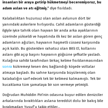
insanları bir araya getirip hükmetmeyi beceremiyoruz, bu
adam aslan ve atı eğitmiş.”
diye fısıldadı.
Kalabalıktan huzursuz olan aslan avlunun dört bir
yanındaki askerlere hırlıyordu. Cahil adamların gösterdiği
ilgiyle iyice tahrik olan hayvan bir anda arka ayaklarının
üzerinde yükseldi ve hayatında ilk kez bir aslan gören genç
adamların ağızları, hayvanın haşmetli cüssesi karşısında
açık kaldı. Bu gösteriden rahatsız olan Bitli El, kollarını
aslanı gibi açıp başını hayvanın göğsüne şefkatle yasladı.
Kulağına sahibi tarafından birkaç kelime fısıldanmasından
sonra
kükremeyi kesen dev, bağlandığı köşede voltalar
atmaya başladı. Bu sahne karşısında büyülenmiş olan
kalabalığın sarf edecek tek bir kelimesi kalmamıştı. Tek bir
kucaklama tüm şamataya bir son vermeye yetmişti.
Doğrudan Muhiddin Piri’nin odasına buyur edilen denizciler
arkalarında bıraktıkları aslana tereddüt dolu bir bakış bile
bırakmadan Yusuf’u takip ettiler…