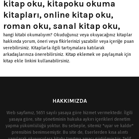
kitap oku, kitapoku okuma
kitapları, online kitap oku,
roman oku, sanal kitap oku,
hangi kitabi okumalıyım? Okuduğunuz veya okuyacağınız kitaplar
hakkında yorum, öneri veya fikirlerinizi yazabilir veya içeriğe puan
verebilirsiniz. Kitaplarla ilgili tartışmalara katılarak
arkadaşlarınıza önerebilirsiniz.
Kitap eklemek
ve paylaşmak için
kitap ekle linkini kullanabilirsiniz.
HAKKIMIZDA
Web sayfamız, 5651 sayılı yasaya göre hizmet vermektedir. İlgili
yasaya göre, site yönetiminin hukuka aykırı içerikleri denetim
yapma yükümlülüğü yoktur. Bu sebeple, sitemiz "uyar ve kaldır"
prensibini benimsemiştir. Bu site de, Eserlerden kısa alıntı
yapılarak okuyuculara kitabı tanıtma amacı güdülmüştür. Telif