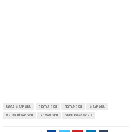
BIRAZ KITAP OKU
E KITAP OKU
EKITAP OKU
KITAP OKU
ONLINE KITAP OKU
ROMAN OKU
YERLI ROMAN OKU