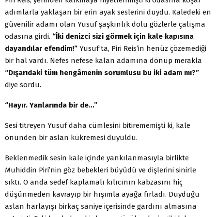
adımlarla yaklaşan bir erin ayak seslerini duydu. Kaledeki en
güvenilir adamı olan Yusuf şaşkınlık dolu gözlerle çalışma
odasına girdi.
“İki denizci sizi görmek için kale kapısına
dayandılar efendim!”
Yusuf’ta, Piri Reis’in henüz çözemediği
bir hal vardı. Nefes nefese kalan adamına dönüp merakla
“Dışarıdaki tüm hengâmenin sorumlusu bu iki adam mı?”
diye sordu.
“Hayır. Yanlarında bir de…”
Sesi titreyen Yusuf daha cümlesini bitirememişti ki, kale
önünden bir aslan kükremesi duyuldu.
Beklenmedik sesin kale içinde yankılanmasıyla birlikte
Muhiddin Piri’nin göz bebekleri büyüdü ve dişlerini sinirle
sıktı. O anda sedef kaplamalı kılıcının kabzasını hiç
düşünmeden kavrayıp bir hışımla ayağa fırladı. Duyduğu
aslan harlayışı birkaç saniye içerisinde gardını almasına