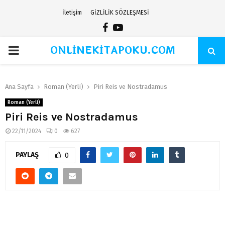
İletişim
GİZLİLİK SÖZLEŞMESİ
Facebook
Youtube
ONLİNEKİTAPOKU.COM
PRIMARY
MENU
Ana Sayfa
Roman (Yerli)
Piri Reis ve Nostradamus
Roman (Yerli)
Piri Reis ve Nostradamus
22/11/2024
0
627
PAYLAŞ
0