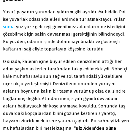
Yusuf, paşanın yanından yıldırım gibi ayrıldı. Muhiddin Piri
ise yuvarlak odasında elleri ardında tur atmaktaydı. Yıllar
sonra
yüz yüze geleceği güvenilmez adamların ne istediğini
çözebilmek için sakin davranması gerektiğinin bilincindeydi.
Bu yüzden, odanın içinde dolanmayı bıraktı ve gösterişli
kaftanını sağ eliyle toparlayıp köşesine kuruldu.
O sırada, kalenin içine buyur edilen denizcilerin attığı her
adım şaşkın askerler tarafından takip edilmekteydi. Nöbetçi
kale muhafızı avlunun sağ ve sol tarafındaki yükseltilere
üçer okçu yerleştirmişti. Denizcilerin önünden yürüyen
aslanın boynuna kalın bir tasma vurulmuş olsa da, zincire
bağlanmış değildi. Atından inen, siyah giyimli dev adam
aslanı bağlayacak bir köşe aramaya koyuldu. Sonunda taş
duvardaki kopçalardan birini gözüne kestiren ziyaretçi,
hayvanı zincirlemek üzere yanına çağırdı. Bu sahneyi izleyen
muhafızlardan biri meslektaşına,
“Biz Âdem’den olma