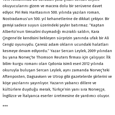
okuyucularını gizem ve macera dolu bir serüvene davet
ediyor. Piri Reis Haritasının 500. yılında yazılan roman,
Nostradamus’un 500. yıl kehanetlerine de dikkat çekiyor. Bir
gemiyi sadece suyun üzerindeki şeyler batırmaz. “Kaptan
Alberto’nun timsalini duymadığı mızraklı saldırı, Kara
Çingene’de kendisini bekleyen sürprizin yanında ufak bir Ali
Cengiz oyunuydu. Çaresiz adam okların ucundaki halatları
kesmeye devam ediyordu.” Yazar Sercan Leylek, 2009 yılından
bu yana Norveç’te Thomson Reuters firması için çalışıyor. İlk
bilim-kurgu romanı olan Cydonia isimli eseri 2012 yılında
okuruyla buluşan Sercan Leylek, aynı zamanda Norveç’teki
Aftenposten, Dagsavisen ve Utrop gibi gazetelerde şiirlerini ve
köşe yazılarını yayınlıyor. Yazarın yabancı dillere ve
kültürlere duyduğu merak, Türkçe’nin yanı sıra Norveççe,
İngilizce ve İtalyanca eserler üretmesine de yardımcı oluyor.
***