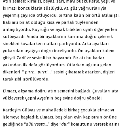
Atın semeri; kırmızı, beyaz, sarı, mavi püsküllerle, yeşil ve
kırmızı boncuklarla süslüydü. At, güz yağmurlarıyla
yeşermiş çayırda otluyordu. Sırtına kalın bir örtü atılmıştı.
Bakımlı bir at olduğu kısa ve parlak tüylerinden
anlaşılıyordu. Kuyruğu ve ayak bilekleri siyah diğer yerleri
sütbeyazdı. Arada bir ayaklarını karnına doğru çekerek
sinekleri kovalarken nalları parlıyordu. Arka ayakları
yukarıdan aşağıya doğru inceliyordu. Ön ayakları kalem
gibiydi. Zarif ve sevimli bir hayvandı. Bir atı bu kadar
yakından ilk defa gözlüyordum. Otlarken ağzına gelen
dikenleri “
pırrr… pırrr!…
” sesini çıkararak atarken, dişleri
tarak gibi görülüyordu.
Elmacı, akşama doğru atın semerini bağladı. Çuvalları ata
yükleyerek Çepni Ayşe’nin boş evine doğru yöneldi.
Kardeşim Gülyaz ve mahalledeki birkaç çocukla elmacıyı
izlemeye başladık. Elmacı, boş olan evin kapısının önüne
geldiğinde “
düürrsstt!…
” diye “
dur
” komutunu vererek atını