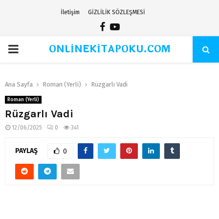
İletişim
GİZLİLİK SÖZLEŞMESİ
Facebook
Youtube
ONLİNEKİTAPOKU.COM
PRIMARY
MENU
Ana Sayfa
Roman (Yerli)
Rüzgarlı Vadi
Roman (Yerli)
Rüzgarlı Vadi
12/06/2025
0
341
PAYLAŞ
0