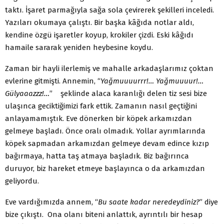
taktı. İşaret parmağıyla sağa sola çevirerek şekilleri inceledi.
Yazıları okumaya çalıştı. Bir başka kâğıda notlar aldı,
kendine özgü işaretler koyup, krokiler çizdi. Eski kâğıdı
hamaile sararak yeniden heybesine koydu.
Zaman bir hayli ilerlemiş ve mahalle arkadaşlarımız çoktan
evlerine gitmişti. Annemin, “
Yağmuuuurrr!… Yağmuuuur!…
Gülyaaazzz!…
” şeklinde alaca karanlığı delen tiz sesi bize
ulaşınca geciktiğimizi fark ettik. Zamanın nasıl geçtiğini
anlayamamıştık. Eve dönerken bir köpek arkamızdan
gelmeye başladı. Önce oralı olmadık. Yollar ayrımlarında
köpek sapmadan arkamızdan gelmeye devam edince kızıp
bağırmaya, hatta taş atmaya başladık. Biz bağırınca
duruyor, biz hareket etmeye başlayınca o da arkamızdan
geliyordu.
Eve vardığımızda annem, “
Bu saate kadar neredeydiniz?
” diye
bize çıkıştı. Ona olanı biteni anlattık, ayrıntılı bir hesap