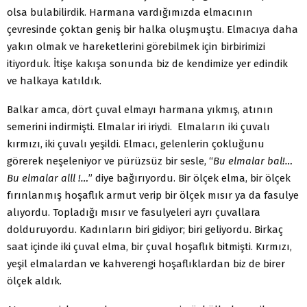
olsa bulabilirdik. Harmana vardığımızda elmacının
çevresinde çoktan geniş bir halka oluşmuştu. Elmacıya daha
yakın olmak ve hareketlerini görebilmek için birbirimizi
itiyorduk. İtişe kakışa sonunda biz de kendimize yer edindik
ve halkaya katıldık.
Balkar amca, dört çuval elmayı harmana yıkmış, atının
semerini indirmişti. Elmalar iri iriydi. Elmaların iki çuvalı
kırmızı, iki çuvalı yeşildi. Elmacı, gelenlerin çokluğunu
görerek neşeleniyor ve pürüzsüz bir sesle, “
Bu elmalar bal!…
Bu elmalar alll !…
” diye bağırıyordu. Bir ölçek elma, bir ölçek
fırınlanmış hoşaflık armut verip bir ölçek mısır ya da fasulye
alıyordu. Topladığı mısır ve fasulyeleri ayrı çuvallara
dolduruyordu. Kadınların biri gidiyor; biri geliyordu. Birkaç
saat içinde iki çuval elma, bir çuval hoşaflık bitmişti. Kırmızı,
yeşil elmalardan ve kahverengi hoşaflıklardan biz de birer
ölçek aldık.