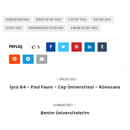
BILIM KITAPLARI
BIRAZ KITAP OKU
E KITAP OKU
EKITAP OKU
KITAP OKU
MÜHENDISLIK KITAPLARI
ONLINE KITAP OKU
PAYLAŞ
0
ÖNCEKI YAZI
İycü 84 – Paul Faure – Cep Üniversitesi – Rönesans
SONRAKI YAZI
Benim Üniversitelerim