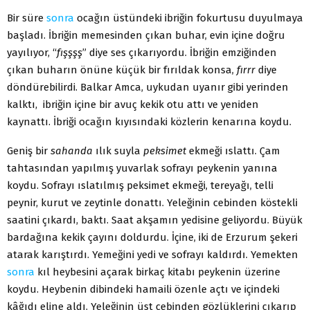
Bir süre
sonra
ocağın üstündeki ibriğin fokurtusu duyulmaya
başladı. İbriğin memesinden çıkan buhar, evin içine doğru
yayılıyor, “
fışşşş
” diye ses çıkarıyordu. İbriğin emziğinden
çıkan buharın önüne küçük bir fırıldak konsa,
fırrr
diye
döndürebilirdi. Balkar Amca, uykudan uyanır gibi yerinden
kalktı, ibriğin içine bir avuç kekik otu attı ve yeniden
kaynattı. İbriği ocağın kıyısındaki közlerin kenarına koydu.
Geniş bir
sahanda
ılık suyla
peksimet
ekmeği ıslattı. Çam
tahtasından yapılmış yuvarlak sofrayı peykenin yanına
koydu. Sofrayı ıslatılmış peksimet ekmeği, tereyağı, telli
peynir, kurut ve zeytinle donattı. Yeleğinin cebinden köstekli
saatini çıkardı, baktı. Saat akşamın yedisine geliyordu. Büyük
bardağına kekik çayını doldurdu. İçine, iki de Erzurum şekeri
atarak karıştırdı. Yemeğini yedi ve sofrayı kaldırdı. Yemekten
sonra
kıl heybesini açarak birkaç kitabı peykenin üzerine
koydu. Heybenin dibindeki hamaili özenle açtı ve içindeki
kâğıdı eline aldı. Yeleğinin üst cebinden gözlüklerini çıkarıp