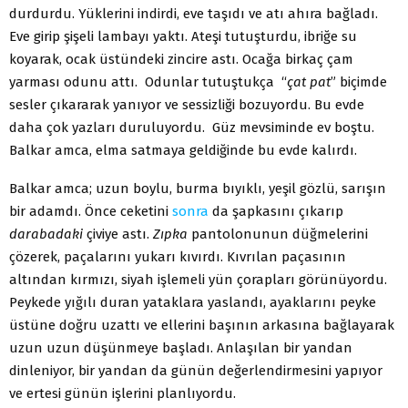
durdurdu. Yüklerini indirdi, eve taşıdı ve atı ahıra bağladı.
Eve girip şişeli lambayı yaktı. Ateşi tutuşturdu, ibriğe su
koyarak, ocak üstündeki zincire astı. Ocağa birkaç çam
yarması odunu attı. Odunlar tutuştukça “
çat pat
” biçimde
sesler çıkararak yanıyor ve sessizliği bozuyordu. Bu evde
daha çok yazları duruluyordu. Güz mevsiminde ev boştu.
Balkar amca, elma satmaya geldiğinde bu evde kalırdı.
Balkar amca; uzun boylu, burma bıyıklı, yeşil gözlü, sarışın
bir adamdı. Önce ceketini
sonra
da şapkasını çıkarıp
darabadaki
çiviye astı.
Zıpka
pantolonunun düğmelerini
çözerek, paçalarını yukarı kıvırdı. Kıvrılan paçasının
altından kırmızı, siyah işlemeli yün çorapları görünüyordu.
Peykede yığılı duran yataklara yaslandı, ayaklarını peyke
üstüne doğru uzattı ve ellerini başının arkasına bağlayarak
uzun uzun düşünmeye başladı. Anlaşılan bir yandan
dinleniyor, bir yandan da günün değerlendirmesini yapıyor
ve ertesi günün işlerini planlıyordu.