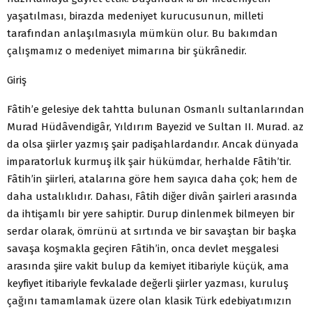
yaşatılması, birazda medeniyet kurucusunun, milleti
tarafından anlaşılmasıyla mümkün olur. Bu bakımdan
çalışmamız o medeniyet mimarına bir şükrânedir.
Giriş
Fâtih’e gelesiye dek tahtta bulunan Osmanlı sultanlarından
Murad Hüdâvendigâr, Yıldırım Bayezid ve Sultan II. Murad. az
da olsa şiirler yazmış şair padişahlardandır. Ancak dünyada
imparatorluk kurmuş ilk şair hükümdar, herhalde Fâtih’tir.
Fâtih’in şiirleri, atalarına göre hem sayıca daha çok; hem de
daha ustalıklıdır. Dahası, Fâtih diğer divân şairleri arasında
da ihtişamlı bir yere sahiptir. Durup dinlenmek bilmeyen bir
serdar olarak, ömrünü at sırtında ve bir savaştan bir başka
savaşa koşmakla geçiren Fâtih’in, onca devlet meşgalesi
arasında şiire vakit bulup da kemiyet itibariyle küçük, ama
keyfiyet itibariyle fevkalade değerli şiirler yazması, kuruluş
çağını tamamlamak üzere olan klasik Türk edebiyatımızın