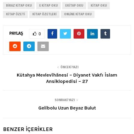
BIRAZ KITAP OKU
E KITAP OKU
EKITAP OKU
KITAP OKU
KITAP ÖZETI
KITAP ÖZETLERI
ONLINE KITAP OKU
PAYLAŞ
0
ÖNCEKI YAZI
Kütahya Mevlevîhânesi – Diyanet Vakfı İslam
Ansiklopedisi – 27
SONRAKI YAZI
Gelibolu Uzun Beyaz Bulut
BENZER İÇERİKLER