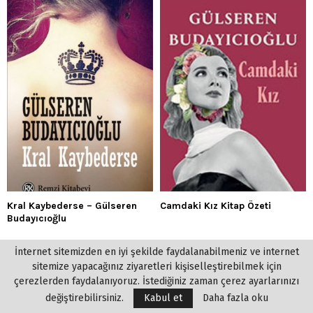
Kral Kaybederse – Gülseren
Camdaki Kız Kitap Özeti
Budayıcıoğlu
İnternet sitemizden en iyi şekilde faydalanabilmeniz ve internet
SOSYAL MEDYA
sitemize yapacağınız ziyaretleri kişiselleştirebilmek için
çerezlerden faydalanıyoruz. İstediğiniz zaman çerez ayarlarınızı
değiştirebilirsiniz.
Kabul et
Daha fazla oku