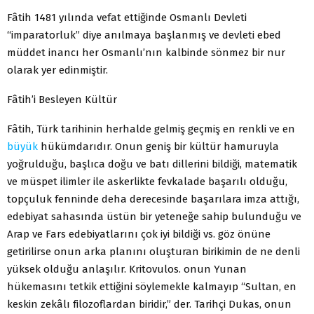
Fâtih 1481 yılında vefat ettiğinde Osmanlı Devleti
“imparatorluk” diye anılmaya başlanmış ve devleti ebed
müddet inancı her Osmanlı’nın kalbinde sönmez bir nur
olarak yer edinmiştir.
Fâtih’i Besleyen Kültür
Fâtih, Türk tarihinin herhalde gelmiş geçmiş en renkli ve en
büyük
hükümdarıdır. Onun geniş bir kültür hamuruyla
yoğrulduğu, başlıca doğu ve batı dillerini bildiği, matematik
ve müspet ilimler ile askerlikte fevkalade başarılı olduğu,
topçuluk fenninde deha derecesinde başarılara imza attığı,
edebiyat sahasında üstün bir yeteneğe sahip bulunduğu ve
Arap ve Fars edebiyatlarını çok iyi bildiği vs. göz önüne
getirilirse onun arka planını oluşturan birikimin de ne denli
yüksek olduğu anlaşılır. Kritovulos. onun Yunan
hükemasını tetkik ettiğini söylemekle kalmayıp “Sultan, en
keskin zekâlı filozoflardan biridir,” der. Tarihçi Dukas, onun