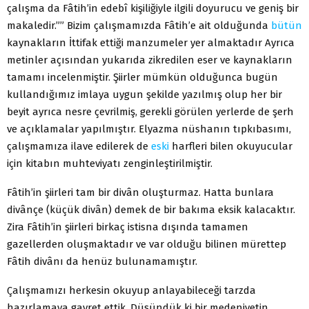
çalışma da Fâtih’in edebî kişiliğiyle ilgili doyurucu ve geniş bir
makaledir.”” Bizim çalışmamızda Fâtih’e ait olduğunda
bütün
kaynakların İttifak ettiği manzumeler yer almaktadır Ayrıca
metinler açısından yukarıda zikredilen eser ve kaynakların
tamamı incelenmiştir. Şiirler mümkün olduğunca bugün
kullandığımız imlaya uygun şekilde yazılmış olup her bir
beyit ayrıca nesre çevrilmiş, gerekli görülen yerlerde de şerh
ve açıklamalar yapılmıştır. Elyazma nüshanın tıpkıbasımı,
çalışmamıza ilave edilerek de
eski
harfleri bilen okuyucular
için kitabın muhteviyatı zenginleştirilmiştir.
Fâtih’in şiirleri tam bir divân oluşturmaz. Hatta bunlara
divânçe (küçük divân) demek de bir bakıma eksik kalacaktır.
Zira Fâtih’in şiirleri birkaç istisna dışında tamamen
gazellerden oluşmaktadır ve var olduğu bilinen mürettep
Fâtih divânı da henüz bulunamamıştır.
Çalışmamızı herkesin okuyup anlayabileceği tarzda
hazırlamaya gayret ettik. Düşündük ki bir medeniyetin