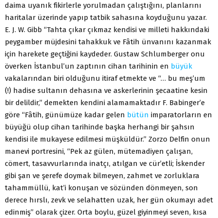
daima uyanık fikirlerle yorulmadan çalıştığını, planlarını
haritalar üzerinde yapıp tatbik sahasına koyduğunu yazar.
E. J. W. Gibb “Tahta çıkar çıkmaz kendisi ve milleti hakkındaki
peygamber müjdesini tahakkuk ve Fâtih ünvanını kazanmak
için harekete geçtiğini kaydeder. Gustaw Schlumberger onu
överken İstanbul’un zaptının cihan tarihinin en
büyük
vakalarından biri olduğunu itiraf etmekte ve “… bu meş’um
(!) hadise sultanın dehasına ve askerlerinin şecaatine kesin
bir delildir,” demekten kendini alamamaktadır F. Babinger’e
göre “Fâtih, günümüze kadar gelen
bütün
imparatorların en
büyüğü olup cihan tarihinde başka herhangi bir şahsın
kendisi ile mukayese edilmesi müşküldür.” Zorzo Delfin onun
manevi portresini, “Pek az gülen, mütemadiyen çalışan,
cömert, tasavvurlarında inatçı, atılgan ve cür’etli; İskender
gibi şan ve şerefe doymak bilmeyen, zahmet ve zorluklara
tahammüllü, kat’i konuşan ve sözünden dönmeyen, son
derece hırslı, zevk ve selahatten uzak, her gün okumayı adet
edinmiş” olarak çizer. Orta boylu, güzel giyinmeyi seven, kısa