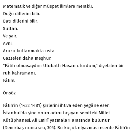
Matematik ve diğer müspet ilimlere meraklı.
Doğu dillerini bilir.
Batı dillerini bilir.
Sultan.
Ve şair.
Avni.
Aruzu kullanmakta usta.
Gazzeleri daha meşhur.
“Fâtih olmasaydım Ulubatlı Hasan olurdum,” diyebilen bir
ruh kahramanı.
Fâtih!.
Önsöz
Fâtih’in (1432 1481) şiirlerini ihtiva eden yegâne eser;
İstanbul’da yine onun adını taşıyan semtteki Millet
Kütüphanesi, Ali Emirî yazmaları arasında bulunur
(Demirbaş numarası, 305). Bu küçük elyazması eserde Fâtih’in