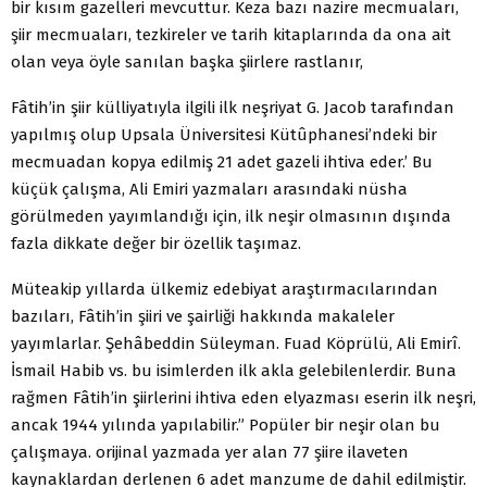
bir kısım gazelleri mevcuttur. Keza bazı nazire mecmuaları,
şiir mecmuaları, tezkireler ve tarih kitaplarında da ona ait
olan veya öyle sanılan başka şiirlere rastlanır,
Fâtih’in şiir külliyatıyla ilgili ilk neşriyat G. Jacob tarafından
yapılmış olup Upsala Üniversitesi Kütûphanesi’ndeki bir
mecmuadan kopya edilmiş 21 adet gazeli ihtiva eder.’ Bu
küçük çalışma, Ali Emiri yazmaları arasındaki nüsha
görülmeden yayımlandığı için, ilk neşir olmasının dışında
fazla dikkate değer bir özellik taşımaz.
Müteakip yıllarda ülkemiz edebiyat araştırmacılarından
bazıları, Fâtih’in şiiri ve şairliği hakkında makaleler
yayımlarlar. Şehâbeddin Süleyman. Fuad Köprülü, Ali Emirî.
İsmail Habib vs. bu isimlerden ilk akla gelebilenlerdir. Buna
rağmen Fâtih’in şiirlerini ihtiva eden elyazması eserin ilk neşri,
ancak 1944 yılında yapılabilir.” Popüler bir neşir olan bu
çalışmaya. orijinal yazmada yer alan 77 şiire ilaveten
kaynaklardan derlenen 6 adet manzume de dahil edilmiştir.