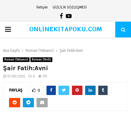
İletişim
GİZLİLİK SÖZLEŞMESİ
Facebook
Youtube
ONLİNEKİTAPOKU.COM
PRIMARY
MENU
Ana Sayfa
Roman (Yabancı)
Şair Fatih:Avni
Roman (Yabancı)
Roman (Yerli)
Şair Fatih:Avni
15/06/2025
0
175
PAYLAŞ
0