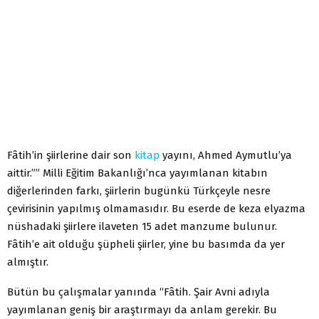
Fâtih’in şiirlerine dair son
kitap
yayını, Ahmed Aymutlu’ya
aittir.”” Milli Eğitim Bakanlığı’nca yayımlanan kitabın
diğerlerinden farkı, şiirlerin bugünkü Türkçeyle nesre
çevirisinin yapılmış olmamasıdır. Bu eserde de keza elyazma
nüshadaki şiirlere ilaveten 15 adet manzume bulunur.
Fâtih’e ait olduğu şüpheli şiirler, yine bu basımda da yer
almıştır.
Bütün bu çalışmalar yanında “Fâtih. Şair Avni adıyla
yayımlanan geniş bir araştırmayı da anlam gerekir. Bu