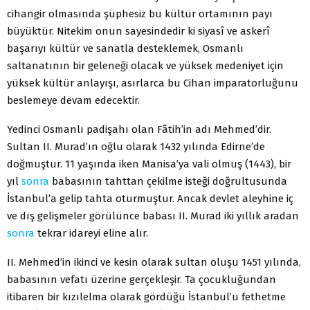
cihangir olmasında şüphesiz bu kültür ortamının payı
büyüktür. Nitekim onun sayesindedir ki siyasî ve askerî
başarıyı kültür ve sanatla desteklemek, Osmanlı
saltanatının bir geleneği olacak ve yüksek medeniyet için
yüksek kültür anlayışı, asırlarca bu Cihan imparatorluğunu
beslemeye devam edecektir.
Yedinci Osmanlı padişahı olan Fâtih’in adı Mehmed’dir.
Sultan II. Murad’ın oğlu olarak 1432 yılında Edirne’de
doğmuştur. 11 yaşında iken Manisa’ya vali olmuş (1443), bir
yıl
sonra
babasının tahttan çekilme isteği doğrultusunda
İstanbul’a gelip tahta oturmuştur. Ancak devlet aleyhine iç
ve dış gelişmeler görülünce babası II. Murad iki yıllık aradan
sonra
tekrar idareyi eline alır.
II. Mehmed’in ikinci ve kesin olarak sultan oluşu 1451 yılında,
babasının vefatı üzerine gerçekleşir. Ta çocukluğundan
itibaren bir kızılelma olarak gördüğü İstanbul’u fethetme