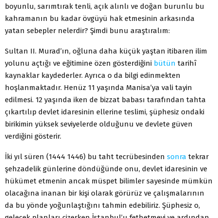
boyunlu, sarımtırak tenli, açık alınlı ve doğan burunlu bu
kahramanın bu kadar övgüyü hak etmesinin arkasında
yatan sebepler nelerdir? Şimdi bunu araştıralım:
Sultan II. Murad’ın, oğluna daha küçük yaştan itibaren ilim
yolunu açtığı ve eğitimine özen gösterdiğini
bütün
tarihî
kaynaklar kaydederler. Ayrıca o da bilgi edinmekten
hoşlanmaktadır. Henüz 11 yaşında Manisa’ya vali tayin
edilmesi. 12 yaşında iken de bizzat babası tarafından tahta
çıkartılıp devlet idaresinin ellerine teslimi, şüphesiz ondaki
birikimin yüksek seviyelerde olduğunu ve devlete güven
verdiğini gösterir.
İki yıl süren (1444 1446) bu taht tecrübesinden
sonra
tekrar
şehzadelik günlerine döndüğünde onu, devlet idaresinin ve
hükümet etmenin ancak müspet bilimler sayesinde mümkün
olacağına inanan bir kişi olarak görürüz ve çalışmalarının
da bu yönde yoğunlaştığını tahmin edebiliriz. Şüphesiz o,
gelecek planları çizerken İstanbul’u fethetmeyi ve ardından