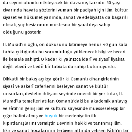
da seyrini olumlu etkileyecek bir davranış tarzıdır. 50 yaşı
civarında hayata gözlerini yuman bir padişah için ilim, kültür,
siyaset ve hükümet yanında, sanat ve edebiyatta da başarılı
olmak, şüphesiz onun müstesna bir yaratılışa sahip
olduğunu gösterir.
II. Murad’ın oğlu, on dokuzunu bitirmeye henüz 40 gün kala
tahta çıktığında bu sorumluluğu yüklenecek bilgi ve beceri
ile kemale sahipti. O kadar ki, yalnızca idarî ve siyasî liyakat
değil, ebedî ve bedîî bîr tabiata da sahip bulunuyordu.
Dikkatli bir bakış açıkça görür ki, Osmanlı cihangirlerinin
siyasî ve askerî zaferlerini besleyen sanat ve kültür
unsurları, devletin ihtişam seyrinde önemli bir yer tutar, II.
Murad’la temelleri atılan Osmanlı’daki bu akademik anlayış
ve Fâtih’in geniş ilim ve kültürü sayesinde müesseseleşip bir
çığır hâlini almış ve
büyük
bir medeniyetin ilk
kıpırdanışlarını vermiştir. Devrinin hakiki ve tanınmış ilim,
fikir ve sanat hocalarının terbiyesi altında yetişen Fâtih’in bir