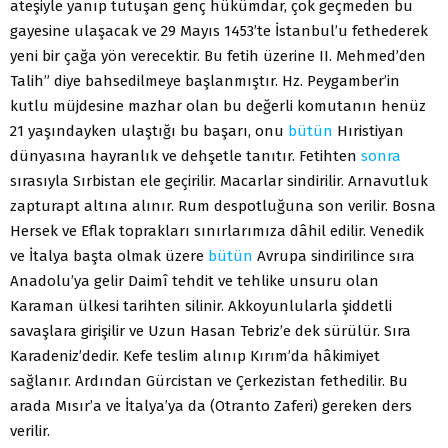
ateşiyle yanıp tutuşan genç hükümdar, çok geçmeden bu
gayesine ulaşacak ve 29 Mayıs 1453’te İstanbul’u fethederek
yeni bir çağa yön verecektir. Bu fetih üzerine II. Mehmed’den
Talih” diye bahsedilmeye başlanmıştır. Hz. Peygamber’in
kutlu müjdesine mazhar olan bu değerli komutanın henüz
21 yaşındayken ulaştığı bu başarı, onu
bütün
Hıristiyan
dünyasına hayranlık ve dehşetle tanıtır. Fetihten
sonra
sırasıyla Sırbistan ele geçirilir. Macarlar sindirilir. Arnavutluk
zapturapt altına alınır. Rum despotluğuna son verilir. Bosna
Hersek ve Eflak toprakları sınırlarımıza dâhil edilir. Venedik
ve İtalya başta olmak üzere
bütün
Avrupa sindirilince sıra
Anadolu’ya gelir Daimî tehdit ve tehlike unsuru olan
Karaman ülkesi tarihten silinir. Akkoyunlularla şiddetli
savaşlara girişilir ve Uzun Hasan Tebriz’e dek sürülür. Sıra
Karadeniz’dedir. Kefe teslim alınıp Kırım’da hâkimiyet
sağlanır. Ardından Gürcistan ve Çerkezistan fethedilir. Bu
arada Mısır’a ve İtalya’ya da (Otranto Zaferi) gereken ders
verilir.