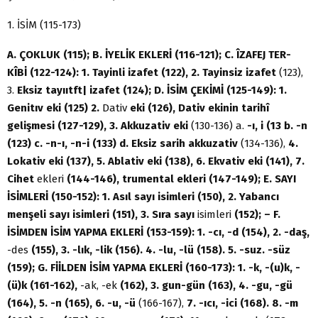
1. İSİM (115-173)
A. ÇOKLUK (115); B. İYELİK EKLERİ (116-121); C. ÎZAFEJ TER-
KÎBİ (122-124): 1. Tayinli izafet (122), 2. Tayinsiz izafet
(123),
3.
Eksiz tayııtft| izafet (124); D. İSİM ÇEKİMİ (125-149): 1.
Genitıv eki (125) 2.
Dativ
eki (126), Dativ ekinin tarihî
gelişmesi (127-129), 3. Akkuzativ eki
(130-136) a.
-ı, i (13 b. -n
(123) c. -n-ı, -n-i (133) d. Eksiz sarih akkuzativ
(134-136),
4.
Lokativ eki (137), 5. Ablativ eki (138), 6. Ekvativ eki (141), 7.
Cihet
ekleri
(144-146), trumental ekleri (147-149); E. SAYI
İSİMLERİ (150-152): 1. Asıl sayı isimleri (150), 2. Yabancı
menşeli sayı isimleri (151), 3. Sıra sayı
isimleri
(152);
– F.
İSİM
DEN İSİM YAPMA EKLERİ (153-159): 1. -cı, -d (154), 2. -daş,
-des
(155), 3. -lık, -lik (156). 4. -lu, -lü (158). 5. -suz. -süz
(159); G. FİİLDEN İSİM YAPMA EKLERİ (160-173): 1. -k, -(u)k, -
(ü)k (161-162),
-ak, -ek
(162), 3. gun-gün (163), 4. -gu, -gü
(164), 5. -n (165), 6. -u, -ü
(166-167),
7. -ıcı, -ici (168). 8. -m