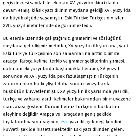
geçiş devresi sayılabilecek olan XV. yüzyılın ikinci da da
devam etmiş, klâsik yazı dilinin meydana geldiği XVI. yüzyılda
da bü­yük ölçüde yaşamıştır. Eski Türkiye Türkçesinin izleri
XVII. yüzyıl metinlerinde de görülmektedir.
Bu eserde üzerinde çalıştığımız, gramerini ve sözlüğünü
meydana getirdiğimiz metinler, XV. yüzyılın ilk yarısına, yâni
Eski Türkiye Türkçesinin son zamanlarına aittir. Dilimize
arapça, farsça kelime, terkip ve gramer şe­killerinin girmesi,
daha önceki yüzyıllarda başlamakla beraber, XV. yüzyıl
sonunda ve XVI. yüzyılda pek fazlalaşmıştır. Türkçenin
zararına olan bu keyfiyet daha sonraki yüzyıllarda
büsbütün kuvvetlenmiştir. XV. yüzyılın ilk yarısında yazı dili,
türkçe ve yabancı asıllı kelimeler bakımından bir mu­vazene
manzarası gösterir. Durum henüz Türkçenin büsbütün
aleyhine de­ğildir. Arapça ve Farsçadan geniş şekilde
faydalanılmasına rağmen,
eski
ya­zı dili geleneği kendini
kuvvetli şekilde hissettirmektedir. Eski yazı dilinden gelen,