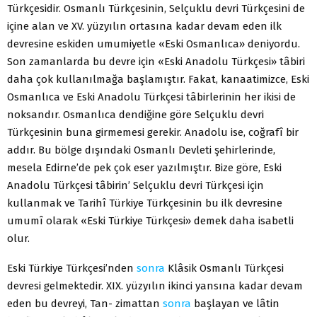
Türkçesidir. Osmanlı Türkçesinin, Selçuklu devri Türkçesini de
içine alan ve XV. yüzyılın orta­sına kadar devam eden ilk
devresine eskiden umumiyetle «Eski Osmanlıca» deniyordu.
Son zamanlarda bu devre için «Eski Anadolu Türkçesi» tâbiri
daha çok kullanılmağa başlamıştır. Fakat, kanaatimizce, Eski
Osmanlıca ve Eski Anadolu Türkçesi tâbirlerinin her ikisi de
noksandır. Osmanlıca den­diğine göre Selçuklu devri
Türkçesinin buna girmemesi gerekir. Anadolu ise, coğrafî bir
addır. Bu bölge dışındaki Osmanlı Devleti şehirlerinde,
mesela Edirne’de pek çok eser yazılmıştır. Bize göre, Eski
Anadolu Türkçesi tâbirin’ Selçuklu devri Türkçesi için
kullanmak ve Tarihî Türkiye Türkçesinin bu ilk devresine
umumî olarak «Eski Türkiye Türkçesi» demek daha isabetli
olur.
Eski Türkiye Türkçesi’nden
sonra
Klâsik Osmanlı Türkçesi
devresi gel­mektedir. XIX. yüzyılın ikinci yansına kadar devam
eden bu devreyi, Tan- zimattan
sonra
başlayan ve lâtin