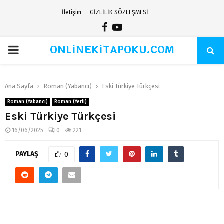
İletişim
GİZLİLİK SÖZLEŞMESİ
Facebook
Youtube
ONLİNEKİTAPOKU.COM
PRIMARY
MENU
Ana Sayfa
Roman (Yabancı)
Eski Türkiye Türkçesi
Roman (Yabancı)
Roman (Yerli)
Eski Türkiye Türkçesi
16/06/2025
0
221
PAYLAŞ
0