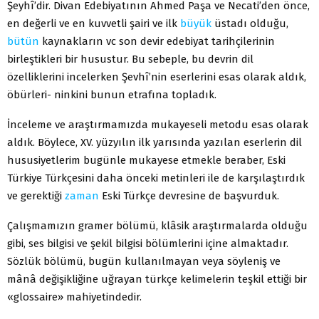
Şeyhî’dir. Divan Edebiyatının Ahmed Paşa ve Necati’den önce,
en değerli ve en kuvvetli şairi ve ilk
büyük
üstadı olduğu,
bütün
kaynakların vc son devir edebiyat tarihçilerinin
birleştikleri bir husustur. Bu sebeple, bu dev­rin dil
özelliklerini incelerken Şevhî’nin eserlerini esas olarak aldık,
öbürleri- ninkini bunun etrafına topladık.
İnceleme ve araştırmamızda mukayeseli metodu esas olarak
aldık. Böy­lece, XV. yüzyılın ilk yarısında yazılan eserlerin dil
hususiyetlerim bugünle mukayese etmekle beraber, Eski
Türkiye Türkçesini daha önceki metinleri ile de karşılaştırdık
ve gerektiği
zaman
Eski Türkçe devresine de başvurduk.
Çalışmamızın gramer bölümü, klâsik araştırmalarda olduğu
gibi, ses bilgisi ve şekil bilgisi bölümlerini içine almaktadır.
Sözlük bölümü, bugün kullanılmayan veya söyleniş ve
mânâ değişikliğine uğrayan türkçe kelimele­rin teşkil ettiği bir
«glossaire» mahiyetindedir.