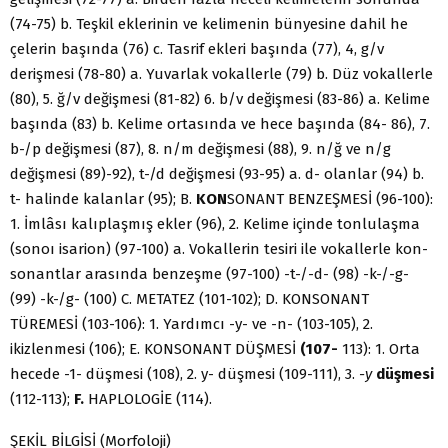
(74-75) b. Teşkil eklerinin ve kelimenin bünyesine dahil he
çelerin başında (76) c. Tasrif ekleri başında (77), 4, g/v
derişmesi (78-80) a. Yu­varlak vokallerle (79) b. Düz vokallerle
(80), 5. ğ/v değişmesi (81-82) 6. b/v de­ğişmesi (83-86) a. Kelime
başında (83) b. Kelime ortasında ve hece başında (84- 86), 7.
b-/p değişmesi (87), 8. n/m değişmesi (88), 9. n/ğ ve n/g
değişmesi (89)-92), t-/d değişmesi (93-95) a. d- olanlar (94) b.
t- halinde kalanlar (95); B.
KON­
SONANT BENZEŞMESİ (96-100):
1. İmlâsı kalıplaşmış ekler (96), 2. Kelime içinde tonlulaşma
(sonoı isarion) (97-100) a. Vokallerin tesiri ile vokallerle kon­
sonantlar arasında benzeşme (97-100) -t-/-d- (98) -k-/-g-
(99) -k-/g- (100) C. ME­TATEZ (101-102); D. KONSONANT
TÜREMESİ (103-106): 1. Yardımcı -y- ve -n- (103-105), 2.
ikizlenmesi (106); E. KONSONANT DÜŞMESİ
(107-
113): 1. Orta
hecede -1- düşmesi (108), 2. y- düşmesi (109-111), 3.
-y
düşmesi
(112-113);
F.
HAPLOLOGİE (114).
ŞEKİL BİLGİSİ (Morfoloji)