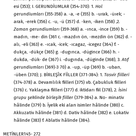
esi (353); I. GERUNDİUMLAR (354-370): 1.
Hol
gerundiumları
(355-358) a. -a, -e (355) b. -urak, -üıek; -
arak, -erek (356) c. -u, -ü (357) d. -ken, -iken (358) ,2.
Zaman gerundiumları
(359-368) a. -ınca, -ince (359) b. -
madın, -me- din (361 c. -mazdın ön, -mezdin ön (362) d. -
alı, -eli (363) e. -ıcak, -icek; -ıcagaz, -icegez (364) f. -
dukça, -dükçe (365) g. -dugınca, -dügince (366) h. -
dukda, -dük- de (367) i. -dugında, -düginde (368), 3.
Atıf
gerundiumları
(369)-3 70) a. -up, -üp (369) b. -uban,
-üben (370); J. BİRLEŞÎK FİİLLER (371-384): 1.
Tasvir fiilleri
(374-378) a. Devamlılık fiilleri (375) vb. Çabukluk fiilleri
(376) c. Yaklaşma fi­illeri (377) d. iktidarı fiil (378), 2.
İsini
grupu şeklinde birleşik fiiller
(379-384) a. No- minativ
hâlinde (379) b. İyelik eki alan isimler hâlinde (380) c.
Akkuzativ hâ­linde (381) d. Dativ hâlinde (382) e. Lokativ
hâlinde (383) f. Ablativ hâlinde (384).
METİNLER145- 272