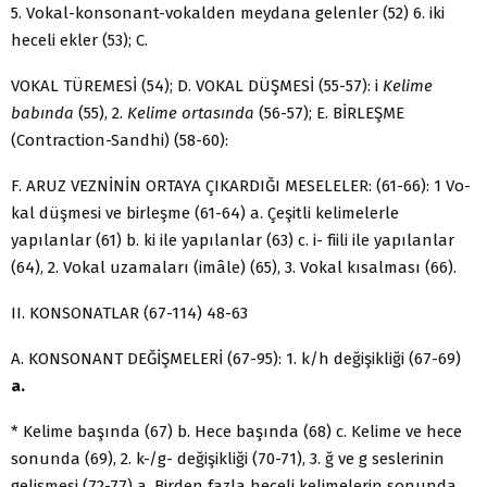
5. Vokal-konsonant-vokalden meydana gelenler (52) 6. iki
heceli ekler (53); C.
VOKAL TÜREMESİ (54); D. VOKAL DÜŞMESİ (55-57): i
Kelime
babında
(55), 2.
Kelime ortasında
(56-57); E. BİRLEŞME
(Contraction-Sandhi) (58-60):
F. ARUZ VEZNİNİN ORTAYA ÇIKARDIĞI MESELELER: (61-66): 1 Vo­
kal düşmesi ve birleşme (61-64) a. Çeşitli kelimelerle
yapılanlar (61) b. ki ile ya­pılanlar (63) c. i- fiili ile yapılanlar
(64), 2. Vokal uzamaları (imâle) (65), 3. Vo­kal kısalması (66).
II. KONSONATLAR (67-114) 48-63
A. KONSONANT DEĞİŞMELERİ (67-95): 1. k/h değişikliği (67-69)
a.
* Kelime başında (67) b. Hece başında (68) c. Kelime ve hece
sonunda (69), 2. k-/g- değişikliği (70-71), 3. ğ ve g seslerinin
gelişmesi (72-77) a. Birden fazla heceli kelimelerin sonunda