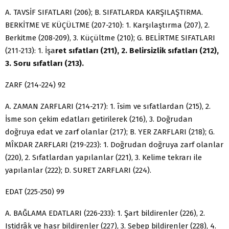
A. TAVSİF SIFATLARI (206); B. SIFATLARDA KARŞILAŞTIRMA.
BERKİTME VE KÜÇÜLTME (207-210): 1. Karşılaştırma (207), 2.
Berkitme (208-209), 3. Küçültme (210); G. BELİRTME SIFATLARI
(211-213): 1. İşa­
ret sıfatları (211), 2. Belirsizlik sıfatları (212),
3. Soru sıfatları (213).
ZARF (214-224) 92
A. ZAMAN ZARFLARI (214-217): 1. îsim ve sıfatlardan (215), 2.
İsme son çekim edatları getirilerek (216), 3. Doğrudan
doğruya edat ve zarf olanlar (217); B. YER ZARFLARI (218); G.
MÎKDAR ZARFLARI (219-223): 1. Doğ­rudan doğruya zarf olanlar
(220), 2. Sıfatlardan yapılanlar (221), 3. Kelime tek­rarı ile
yapılanlar (222); D. SURET ZARFLARI (224).
EDAT (225-250) 99
A. BAĞLAMA EDATLARI (226-233): 1. Şart bildirenler (226), 2.
Istidrâk ve hasr bildirenler (227), 3. Sebep bildirenler (228), 4.