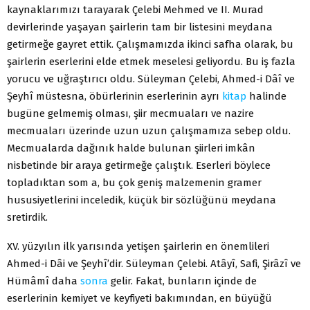
kaynaklarımızı tarayarak Çelebi Mehmed ve II. Murad
devirlerinde yaşa­yan şairlerin tam bir listesini meydana
getirmeğe gayret ettik. Çalışmamızda ikinci safha olarak, bu
şairlerin eserlerini elde etmek meselesi geliyordu. Bu iş fazla
yorucu ve uğraştırıcı oldu. Süleyman Çelebi, Ahmed-i Dâî ve
Şeyhî müstesna, öbürlerinin eserlerinin ayrı
kitap
halinde
bugüne gelmemiş olma­sı, şiir mecmuaları ve nazire
mecmuaları üzerinde uzun uzun çalışmamıza sebep oldu.
Mecmualarda dağınık halde bulunan şiirleri imkân
nisbetinde bir araya getirmeğe çalıştık. Eserleri böylece
topladıktan som a, bu çok geniş malzemenin gramer
hususiyetlerini inceledik, küçük bir sözlüğünü meydana
sretirdik.
XV. yüzyılın ilk yarısında yetişen şairlerin en önemlileri
Ahmed-i Dâi ve Şeyhî’dir. Süleyman Çelebi. Atâyî, Safi, Şirâzî ve
Hümâmî daha
sonra
ge­lir. Fakat, bunların içinde de
eserlerinin kemiyet ve keyfiyeti bakımından, en büyüğü