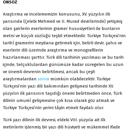
ÖNSÖZ
Araştırma ve incelememizin konusunu, XV. yüzyılın ilk
yarısında (Çe­lebi Mehmed ve II. Murad devirlerinde) yetişmiş
olan şairlerin eserlerinin gramer hususiyetleri ile bunların
metni ve küçük sözlüğü teşkil etmektedir. Türkiye Türkçesi’nin
tarihî gramerini meydana getirmek için, belirli devir, şahıs ve
eserlerin dili üzerinde araştırma ve monografilerin
hazırlanması şarttır. Türk dili tarihinin yazılması ve bu tarih
içinde, Selçuklulardan günü­müze kadar süregelen bu uzun
ve önemli devrenin belirtilmesi, ancak bu çe­şit
araştırmalardan
sonra
mümkün olabilecektir. Türkiye
Türkçesi’nin yazı dili bakımından gelişmesi tarihinde XV.
yüzyılın ilk yarısının taşıdığı önemi belirtmeden önce, Türk
dilinin umumî gelişmesine çok kısa olarak göz atmak ve
Türkiye Türkçesi’nin yerini tâyin etmek faydalı olur.
Türk yazı dilinin ilk devresi, eldeki VIII. yüzyıla ait ilk
metinlerin iş­lenmiş bir yazı dili hüviyeti ve mükemmel ifade