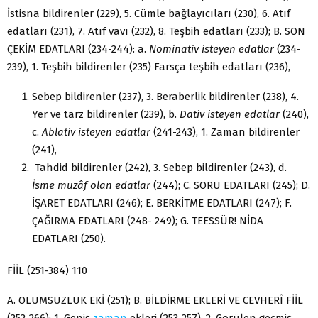
İstisna bildirenler (229), 5. Cümle bağlayıcıları (230), 6. Atıf
edatları (231), 7. Atıf vavı (232), 8. Teşbih edatları (233); B. SON
ÇEKİM EDATLARI (234-244): a.
Nominativ isteyen edatlar
(234-
239), 1. Teşbih bildirenler (235) Farsça teşbih edatları (236),
Sebep bildirenler (237), 3. Beraberlik bildirenler (238), 4.
Yer ve tarz bildiren­ler (239), b.
Dativ isteyen edatlar
(240),
c.
Ablativ isteyen edatlar
(241-243), 1. Zaman bildirenler
(241),
Tahdid bildirenler (242), 3. Sebep bildirenler (243), d.
İsme
muzâf olan edatlar
(244); C. SORU EDATLARI (245); D.
İŞARET EDATLARI (246); E. BERKİTME EDATLARI (247); F.
ÇAĞIRMA EDATLARI (248- 249); G. TEESSÜR! NİDA
EDATLARI (250).
FİİL (251-384) 110
A. OLUMSUZLUK EKİ (251); B. BİLDİRME EKLERİ VE CEVHERÎ FİİL
(252-266): 1. Geniş
zaman
ekleri (253-257), 2. Görülen geçmiş