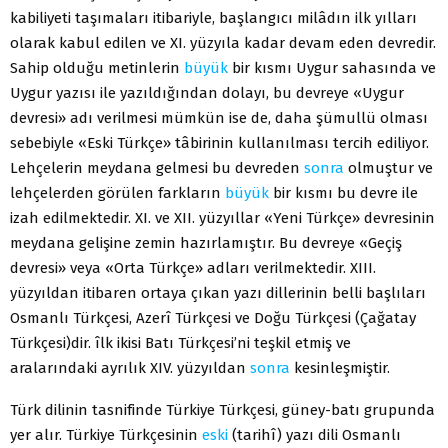
kabiliyeti taşımaları itiba­riyle, başlangıcı milâdın ilk yılları
olarak kabul edilen ve XI. yüzyıla kadar devam eden devredir.
Sahip olduğu metinlerin
büyük
bir kısmı Uygur saha­sında ve
Uygur yazısı ile yazıldığından dolayı, bu devreye «Uygur
devresi» adı verilmesi mümkün ise de, daha şümullü olması
sebebiyle «Eski Türkçe» tâbirinin kullanılması tercih ediliyor.
Lehçelerin meydana gelmesi bu devre­den
sonra
olmuştur ve
lehçelerden görülen farkların
büyük
bir kısmı bu dev­re ile
izah edilmektedir. XI. ve XII. yüzyıllar «Yeni Türkçe» devresinin
mey­dana gelişine zemin hazırlamıştır. Bu devreye «Geçiş
devresi» veya «Orta Türkçe» adları verilmektedir. XIII.
yüzyıldan itibaren ortaya çıkan yazı dil­lerinin belli başlıları
Osmanlı Türkçesi, Azerî Türkçesi ve Doğu Türkçesi (Çağatay
Türkçesi)dir. îlk ikisi Batı Türkçesi’ni teşkil etmiş ve
aralarındaki ayrılık XIV. yüzyıldan
sonra
kesinleşmiştir.
Türk dilinin tasnifinde Türkiye Türkçesi, güney-batı grupunda
yer alır. Türkiye Türkçesinin
eski
(tarihî) yazı dili Osmanlı