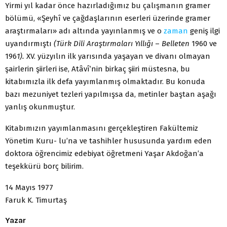
Yirmi yıl kadar önce hazırladığımız bu çalışmanın gramer
bölümü, «Şey­hî ve çağdaşlarının eserleri üzerinde gramer
araştırmaları» adı altında ya­yınlanmış ve o
zaman
geniş ilgi
uyandırmıştı
(Türk Dili Araştırmaları Yıllığı
–
Belleten
1960 ve
196
1).
XV. yüzyılın ilk yarısında yaşayan ve divanı olmayan
şairlerin şiirleri ise, Atâvî’nin birkaç şiiri müstesna, bu
kitabımızla ilk defa yayımlanmış olmaktadır. Bu konuda
bazı mezuniyet tezleri yapılmışsa da, metinler baştan aşağı
yanlış okunmuştur.
Kitabımızın yayımlanmasını gerçekleştiren Fakültemiz
Yönetim Kuru- lu’na ve tashihler hususunda yardım eden
doktora öğrencimiz edebiyat öğ­retmeni Yaşar Akdoğan’a
teşekkürü borç bilirim.
14 Mayıs 1977
Faruk K. Timurtaş
Yazar