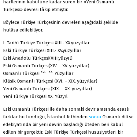
harflerinin kabûlüne kadar süren bir «Yeni Osmanlı
Türkçesi» devresi tâkip etmiştir.
Böylece Türkiye Türkçesinin devreleri aşağıdaki şekilde
hulâsa edilebiliyor.
I. Tarihî Türkiye Türkçesi XIII.- XX.yüzyıllar
Eski Türkiye Türkçesi XIII.- XV.yüzyıllar
Eski Anadolu Türkçesi(XIII.yüzyıl)
Eski Osmanlı Türkçesi(XIV. – XV. yüzyıllar)
XVI.-
XX.
Osmanlı Türkçesi
Yüzyıllar
Klâsik Osmanlı Türkçesi (XVI. – XIX. yüzyıllar)
Yeni Osmanlı Türkçesi (XIX. – XX. yüzyıllar)
Yeni Türkiye Türkçesi XX. Yüzyıl
Eski Osmanlı Türkçesi ile daha sonraki devir arasında esaslı
farklar bu lunduğu, İstanbul fethinden
sonra
Osmanlı dili ve
edebiyatında bir yeni dev­rin başladığı öteden beri kabul
edilen bir gerçektir. Eski Türkiye Türkçesi hususiyetleri, bir