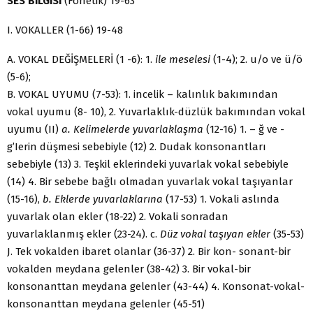
SES BİLGİSİ
(Fonetik) 19-63
I. VOKALLER (1-66) 19-48
A. VOKAL DEĞİŞMELERİ (1 -6): 1.
ile meselesi
(1-4); 2. u/o ve ü/ö
(5-6);
B. VOKAL UYUMU (7-53): 1. incelik – kalınlık bakımından
vokal uyumu (8- 10), 2. Yuvarlaklık-düzlük bakımından vokal
uyumu (II)
a. Kelimelerde yuvarlaklaş­ma
(12-16) 1. – ğ ve -
g’Ierin düşmesi sebebiyle (12) 2. Dudak konsonantları
sebebiy­le (13) 3. Teşkil eklerindeki yuvarlak vokal sebebiyle
(14) 4. Bir sebebe bağlı olma­dan yuvarlak vokal taşıyanlar
(15-16),
b. Eklerde yuvarlaklarına
(17-53) 1. Vokali as­lında
yuvarlak olan ekler (18-22) 2. Vokali sonradan
yuvarlaklanmış ekler (23-24). c.
Düz vokal taşıyan ekler
(35-53)
J. Tek vokalden ibaret olanlar (36-37) 2. Bir kon- sonant-bir
vokalden meydana gelenler (38-42) 3. Bir vokal-bir
konsonanttan mey­dana gelenler (43-44) 4. Konsonat-vokal-
konsonanttan meydana gelenler (45-51)