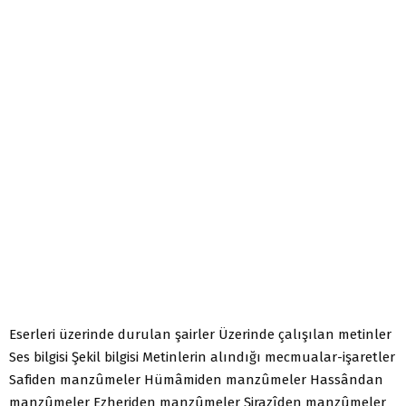
Eserleri üzerinde durulan şairler Üzerinde çalışılan metinler
Ses bilgisi Şekil bilgisi Metinlerin alındığı mecmualar-işaretler
Safiden manzûmeler Hümâmiden manzûmeler Hassândan
manzûmeler Ezheriden manzûmeler Şirazîden manzûmeler