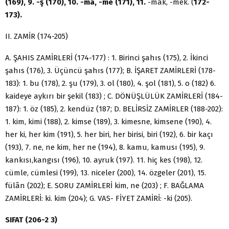
(169), 9. -ş (170), 10. -ma, -me (171), 11.
-mak, -mek. (
172-
173).
II. ZAMİR (174-205)
A. ŞAHIS ZAMİRLERİ (174-177) : 1. Birinci şahıs (175), 2. İkinci
şahıs (176), 3. Üçüncü şahıs (177); B. İŞARET ZAMİRLERİ (178-
183): 1. bu (178), 2. şu (179), 3. ol (180), 4. şol (181), 5. o (182) 6.
kaideye aykırı bir şekil (183) ; C. DÖNÜŞLÜLÜK ZAMİRLERİ (184-
187): 1. öz (185), 2. kendüz (187; D. BELİRSİZ ZAMİRLER (188-202):
1. kim, kimi (188), 2. kim­se (189), 3. kimesne, kimsene (190), 4.
her ki, her kim (191), 5. her biri, her bi­risi, biri (192), 6. bir kaçı
(193), 7. ne, ne kim, her ne (194), 8. kamu, kamusı (195), 9.
kankısı,kangısı (196), 10. ayruk (197). 11. hiç kes (198), 12.
cümle, cüm­lesi (199), 13. niceler (200), 14. özgeler (201), 15.
fülân (202); E. SORU ZA­MİRLERİ kim, ne (203) ; F. BAĞLAMA
ZAMİRLERİ: ki. kim (204); G. VAS- FİYET ZAMİRİ: -ki (205).
SIFAT (206-2 3)