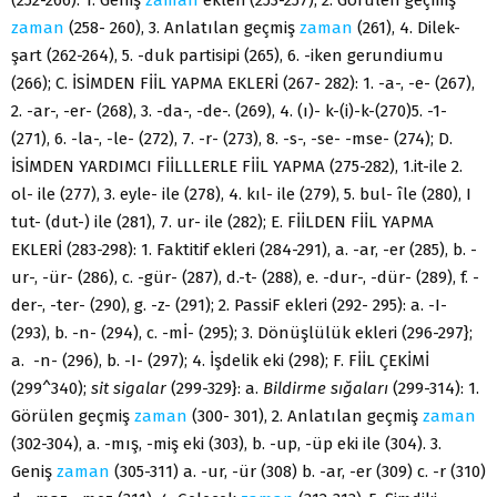
zaman
(258- 260), 3. Anlatılan geçmiş
zaman
(261), 4. Dilek-
şart (262-264), 5. -duk partisipi (265), 6. -iken gerundiumu
(266); C. İSİMDEN FİİL YAPMA EKLERİ (267- 282): 1. -a-, -e- (267),
2. -ar-, -er- (268), 3. -da-, -de-. (269), 4. (ı)- k-(i)-k-(270)5. -1-
(271), 6. -la-, -le- (272), 7. -r- (273), 8. -s-, -se- -mse- (274); D.
İSİMDEN YARDIMCI FİİLLLERLE FİİL YAPMA (275-282), 1.it-ile 2.
ol- ile (277), 3. eyle- ile (278), 4. kıl- ile (279), 5. bul- île (280), I
tut- (dut-) ile (281), 7. ur- ile (282); E. FİİLDEN FİİL YAPMA
EKLERİ (283-298): 1. Faktitif ekleri (284-291), a. -ar, -er (285), b. -
ur-, -ür- (286), c. -gür- (287), d.-t- (288), e. -dur-, -dür- (289), f. -
der-, -ter- (290), g. -z- (291); 2. PassiF ekleri (292- 295): a. -I-
(293), b. -n- (294), c. -mİ- (295); 3. Dönüşlülük ekleri (296-297};
a. -n- (296), b. -I- (297); 4. İşdelik eki (298); F. FİİL ÇEKİMİ
(299^340);
sit sigalar
(299-329}: a.
Bildirme sığaları
(299-314): 1.
Görülen geçmiş
zaman
(300- 301), 2. Anlatılan geçmiş
zaman
(302-304), a. -mış, -miş eki (303), b. -up, -üp eki ile (304). 3.
Geniş
zaman
(305-311) a. -ur, -ür (308) b. -ar, -er (309) c. -r (310)