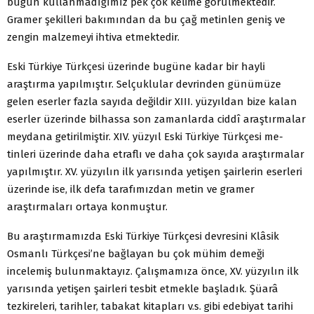
bugün kullanmadığımız pek çok kelime görülmektedir.
Gramer şe­killeri bakımından da bu çağ metinlen geniş ve
zengin malzemeyi ihtiva et­mektedir.
Eski Türkiye Türkçesi üzerinde bugüne kadar bir hayli
araştırma yapıl­mıştır. Selçuklular devrinden günümüze
gelen eserler fazla sayıda değildir XIII. yüzyıldan bize kalan
eserler üzerinde bilhassa son zamanlarda ciddî araştırmalar
meydana getirilmiştir. XIV. yüzyıl Eski Türkiye Türkçesi me­
tinleri üzerinde daha etraflı ve daha çok sayıda araştırmalar
yapılmıştır. XV. yüzyılın ilk yarısında yetişen şairlerin eserleri
üzerinde ise, ilk defa tarafımız­dan metin ve gramer
araştırmaları ortaya konmuştur.
Bu araştırmamızda Eski Türkiye Türkçesi devresini Klâsik
Osmanlı Türkçesi’ne bağlayan bu çok mühim demeği
incelemiş bulunmaktayız. Ça­lışmamıza önce, XV. yüzyılın ilk
yarısında yetişen şairleri tesbit etmekle baş­ladık. Şüarâ
tezkireleri, tarihler, tabakat kitapları v.s. gibi edebiyat tarihi