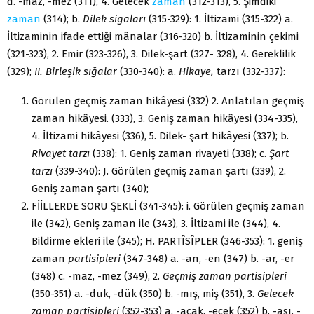
d. -maz, -mez (311), 4. Gelecek
zaman
(312-313), 5. Şimdiki
zaman
(314); b.
Dilek sigaları
(315-329): 1. İltizami (315-322) a.
İltizaminin ifade ettiği mânalar (316-320) b. İltizaminin çekimi
(321-323), 2. Emir (323-326), 3. Dilek-şart (327- 328), 4. Gereklilik
(329);
II. Birleşik sığalar
(330-340): a.
Hikaye,
tarzı (332-337):
Görülen geçmiş zaman hikâyesi (332) 2. Anlatılan geçmiş
zaman hikâyesi. (333), 3. Geniş zaman hikâyesi (334-335),
4. İltizami hikâyesi (336), 5. Dilek- şart hikâyesi (337); b.
Rivayet tarzı
(338): 1. Geniş zaman rivayeti (338); c.
Şart
tarzı
(339-340): J. Görülen geçmiş zaman şartı (339), 2.
Geniş zaman şartı (340);
FİİLLERDE SORU ŞEKLİ (341-345): i. Görülen geçmiş zaman
ile (342), Geniş zaman ile (343), 3. İltizami ile (344), 4.
Bildirme ekleri ile (345); H. PARTÎSÎPLER (346-353): 1. geniş
zaman
partisipleri
(347-348) a. -an, -en (347) b. -ar, -er
(348) c. -maz, -mez (349), 2.
Geçmiş zaman partisipleri
(350-351) a. -duk, -dük (350) b. -mış, miş (351), 3.
Gelecek
zaman partisipleri
(352-353) a. -acak, -ecek (352) b. -ası, -