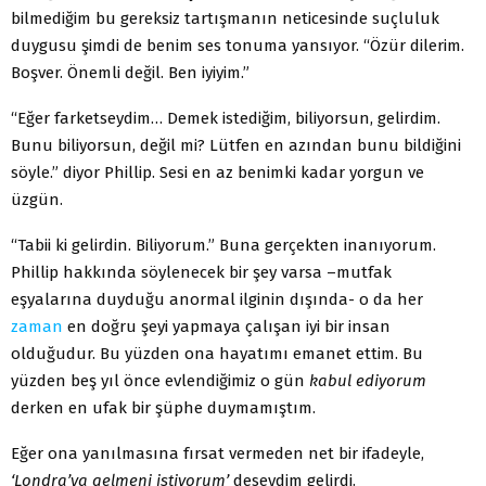
bilmediğim bu gereksiz tartışmanın neticesinde suçluluk
duygusu şimdi de benim ses tonuma yansıyor. “Özür dilerim.
Boşver. Önemli değil. Ben iyiyim.”
“Eğer farketseydim… Demek istediğim, biliyorsun, gelirdim.
Bunu biliyorsun, değil mi? Lütfen en azından bunu bildiğini
söyle.” diyor Phillip. Sesi en az benimki kadar yorgun ve
üzgün.
“Tabii ki gelirdin. Biliyorum.” Buna gerçekten inanıyorum.
Phillip hakkında söylenecek bir şey varsa –mutfak
eşyalarına duyduğu anormal ilginin dışında- o da her
zaman
en doğru şeyi yapmaya çalışan iyi bir insan
olduğudur. Bu yüzden ona hayatımı emanet ettim. Bu
yüzden beş yıl önce evlendiğimiz o gün
kabul ediyorum
derken en ufak bir şüphe duymamıştım.
Eğer ona yanılmasına fırsat vermeden net bir ifadeyle,
‘Londra’ya gelmeni istiyorum’
deseydim gelirdi.