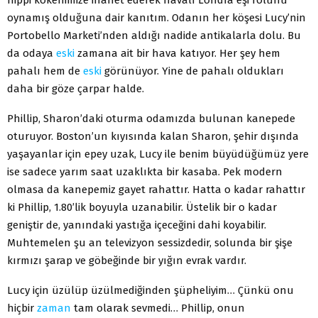
oynamış olduğuna dair kanıtım. Odanın her köşesi Lucy’nin
Portobello Marketi’nden aldığı nadide antikalarla dolu. Bu
da odaya
eski
zamana ait bir hava katıyor. Her şey hem
pahalı hem de
eski
görünüyor. Yine de pahalı oldukları
daha bir göze çarpar halde.
Phillip, Sharon’daki oturma odamızda bulunan kanepede
oturuyor. Boston’un kıyısında kalan Sharon, şehir dışında
yaşayanlar için epey uzak, Lucy ile benim büyüdüğümüz yere
ise sadece yarım saat uzaklıkta bir kasaba. Pek modern
olmasa da kanepemiz gayet rahattır. Hatta o kadar rahattır
ki Phillip, 1.80’lik boyuyla uzanabilir. Üstelik bir o kadar
geniştir de, yanındaki yastığa içeceğini dahi koyabilir.
Muhtemelen şu an televizyon sessizdedir, solunda bir şişe
kırmızı şarap ve göbeğinde bir yığın evrak vardır.
Lucy için üzülüp üzülmediğinden şüpheliyim… Çünkü onu
hiçbir
zaman
tam olarak sevmedi… Phillip, onun