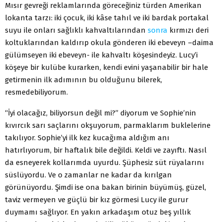
Mısır gevreği reklamlarında göreceğiniz türden Amerikan
lokanta tarzı: iki çocuk, iki kâse tahıl ve iki bardak portakal
suyu ile onları sağlıklı kahvaltılarından
sonra
kırmızı deri
koltuklarından kaldırıp okula gönderen iki ebeveyn –daima
gülümseyen iki ebeveyn- ile kahvaltı köşesindeyiz. Lucy’i
köşeye bir kulübe kurarken, kendi evini yaşanabilir bir hale
getirmenin ilk adımının bu olduğunu bilerek,
resmedebiliyorum.
“İyi olacağız, biliyorsun değil mi?” diyorum ve Sophie’nin
kıvırcık sarı saçlarını okşuyorum, parmaklarım buklelerine
takılıyor. Sophie’yi ilk kez kucağıma aldığım anı
hatırlıyorum, bir haftalık bile değildi. Keldi ve zayıftı. Nasıl
da esneyerek kollarımda uyurdu. Şüphesiz süt rüyalarını
süslüyordu. Ve o zamanlar ne kadar da kırılgan
görünüyordu. Şimdi ise ona bakan birinin büyümüş, güzel,
taviz vermeyen ve güçlü bir kız görmesi Lucy ile gurur
duymamı sağlıyor. En yakın arkadaşım otuz beş yıllık