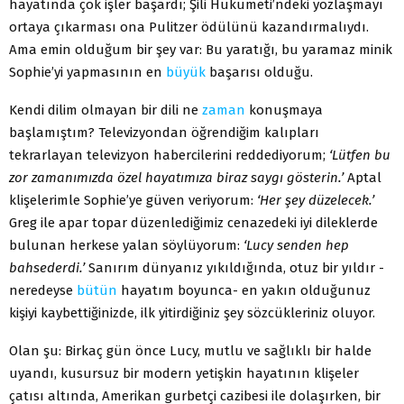
hayatında çok işler başardı; Şili Hükümeti’ndeki yozlaşmayı
ortaya çıkarması ona Pulitzer ödülünü kazandırmalıydı.
Ama emin olduğum bir şey var: Bu yaratığı, bu yaramaz minik
Sophie’yi yapmasının en
büyük
başarısı olduğu.
Kendi dilim olmayan bir dili ne
zaman
konuşmaya
başlamıştım? Televizyondan öğrendiğim kalıpları
tekrarlayan televizyon habercilerini reddediyorum;
‘Lütfen bu
zor zamanımızda özel hayatımıza biraz saygı gösterin.’
Aptal
klişelerimle Sophie’ye güven veriyorum:
‘Her şey düzelecek.’
Greg ile apar topar düzenlediğimiz cenazedeki iyi dileklerde
bulunan herkese yalan söylüyorum:
‘Lucy senden hep
bahsederdi.’
Sanırım dünyanız yıkıldığında, otuz bir yıldır -
neredeyse
bütün
hayatım boyunca- en yakın olduğunuz
kişiyi kaybettiğinizde, ilk yitirdiğiniz şey sözcükleriniz oluyor.
Olan şu: Birkaç gün önce Lucy, mutlu ve sağlıklı bir halde
uyandı, kusursuz bir modern yetişkin hayatının klişeler
çatısı altında, Amerikan gurbetçi cazibesi ile dolaşırken, bir