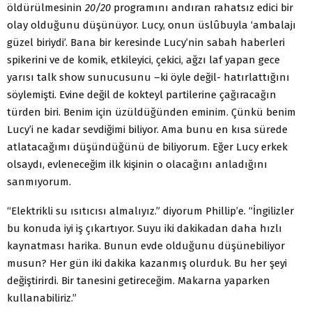
öldürülmesinin
20/20
programını andıran rahatsız edici bir
olay olduğunu düşünüyor. Lucy, onun üslûbuyla ‘ambalajı
güzel biriydi’. Bana bir keresinde Lucy’nin sabah haberleri
spikerini ve de komik, etkileyici, çekici, ağzı laf yapan gece
yarısı talk show sunucusunu –ki öyle değil- hatırlattığını
söylemişti. Evine değil de kokteyl partilerine çağıracağın
türden biri. Benim için üzüldüğünden eminim. Çünkü benim
Lucy’i ne kadar sevdiğimi biliyor. Ama bunu en kısa sürede
atlatacağımı düşündüğünü de biliyorum. Eğer Lucy erkek
olsaydı, evleneceğim ilk kişinin o olacağını anladığını
sanmıyorum.
“Elektrikli su ısıtıcısı almalıyız.” diyorum Phillip’e. “İngilizler
bu konuda iyi iş çıkartıyor. Suyu iki dakikadan daha hızlı
kaynatması harika. Bunun evde olduğunu düşünebiliyor
musun? Her gün iki dakika kazanmış olurduk. Bu her şeyi
değiştirirdi. Bir tanesini getireceğim. Makarna yaparken
kullanabiliriz.”