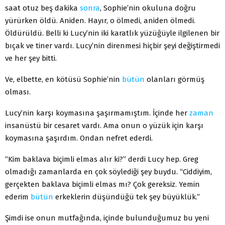
saat otuz beş dakika
sonra
, Sophie’nin okuluna doğru
yürürken öldü. Aniden. Hayır, o ölmedi, aniden ölmedi.
Öldürüldü. Belli ki Lucy’nin iki karatlık yüzüğüyle ilgilenen bir
bıçak ve tiner vardı. Lucy’nin direnmesi hiçbir şeyi değiştirmedi
ve her şey bitti.
Ve, elbette, en kötüsü Sophie’nin
bütün
olanları görmüş
olması.
Lucy’nin karşı koymasına şaşırmamıştım. İçinde her
zaman
insanüstü bir cesaret vardı. Ama onun o yüzük için karşı
koymasına şaşırdım. Ondan nefret ederdi.
“Kim baklava biçimli elmas alır ki?” derdi Lucy hep. Greg
olmadığı zamanlarda en çok söylediği şey buydu. “Ciddiyim,
gerçekten baklava biçimli elmas mı? Çok gereksiz. Yemin
ederim
bütün
erkeklerin düşündüğü tek şey büyüklük.”
Şimdi ise onun mutfağında, içinde bulunduğumuz bu yeni