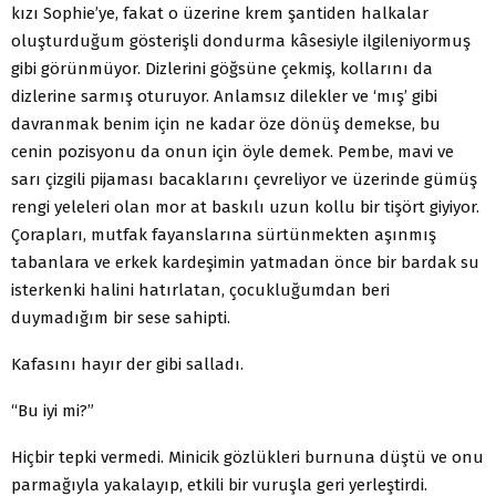
kızı Sophie’ye, fakat o üzerine krem şantiden halkalar
oluşturduğum gösterişli dondurma kâsesiyle ilgileniyormuş
gibi görünmüyor. Dizlerini göğsüne çekmiş, kollarını da
dizlerine sarmış oturuyor. Anlamsız dilekler ve ‘mış’ gibi
davranmak benim için ne kadar öze dönüş demekse, bu
cenin pozisyonu da onun için öyle demek. Pembe, mavi ve
sarı çizgili pijaması bacaklarını çevreliyor ve üzerinde gümüş
rengi yeleleri olan mor at baskılı uzun kollu bir tişört giyiyor.
Çorapları, mutfak fayanslarına sürtünmekten aşınmış
tabanlara ve erkek kardeşimin yatmadan önce bir bardak su
isterkenki halini hatırlatan, çocukluğumdan beri
duymadığım bir sese sahipti.
Kafasını hayır der gibi salladı.
“Bu iyi mi?”
Hiçbir tepki vermedi. Minicik gözlükleri burnuna düştü ve onu
parmağıyla yakalayıp, etkili bir vuruşla geri yerleştirdi.