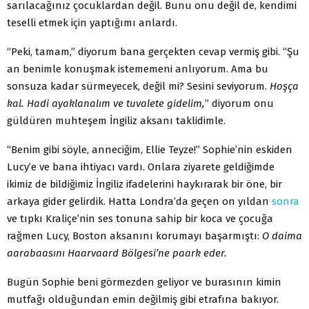
sarılacağınız çocuklardan değil. Bunu onu değil de, kendimi
teselli etmek için yaptığımı anlardı.
“Peki, tamam,” diyorum bana gerçekten cevap vermiş gibi. “Şu
an benimle konuşmak istememeni anlıyorum. Ama bu
sonsuza kadar sürmeyecek, değil mi? Sesini seviyorum.
Hoşça
kal. Hadi ayaklanalım ve tuvalete gidelim,
” diyorum onu
güldüren muhteşem İngiliz aksanı taklidimle.
“Benim gibi söyle, anneciğim, Ellie Teyze!” Sophie’nin eskiden
Lucy’e ve bana ihtiyacı vardı. Onlara ziyarete geldiğimde
ikimiz de bildiğimiz İngiliz ifadelerini haykırarak bir öne, bir
arkaya gider gelirdik. Hatta Londra’da geçen on yıldan
sonra
ve tıpkı Kraliçe’nin ses tonuna sahip bir koca ve çocuğa
rağmen Lucy, Boston aksanını korumayı başarmıştı:
O daima
aarabaasını Haarvaard Bölgesi’ne paark eder.
Bugün Sophie beni görmezden geliyor ve burasının kimin
mutfağı olduğundan emin değilmiş gibi etrafına bakıyor.