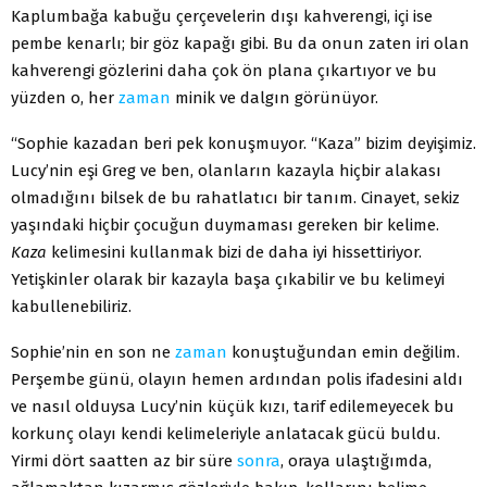
Kaplumbağa kabuğu çerçevelerin dışı kahverengi, içi ise
pembe kenarlı; bir göz kapağı gibi. Bu da onun zaten iri olan
kahverengi gözlerini daha çok ön plana çıkartıyor ve bu
yüzden o, her
zaman
minik ve dalgın görünüyor.
“Sophie kazadan beri pek konuşmuyor. “Kaza” bizim deyişimiz.
Lucy’nin eşi Greg ve ben, olanların kazayla hiçbir alakası
olmadığını bilsek de bu rahatlatıcı bir tanım. Cinayet, sekiz
yaşındaki hiçbir çocuğun duymaması gereken bir kelime.
Kaza
kelimesini kullanmak bizi de daha iyi hissettiriyor.
Yetişkinler olarak bir kazayla başa çıkabilir ve bu kelimeyi
kabullenebiliriz.
Sophie’nin en son ne
zaman
konuştuğundan emin değilim.
Perşembe günü, olayın hemen ardından polis ifadesini aldı
ve nasıl olduysa Lucy’nin küçük kızı, tarif edilemeyecek bu
korkunç olayı kendi kelimeleriyle anlatacak gücü buldu.
Yirmi dört saatten az bir süre
sonra
, oraya ulaştığımda,