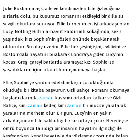
Julie Buxbaum aşk, aile ve kendimizden bile gizlediğimiz
sırlarla dolu, bu kusursuz romanını etkileyici bir dille siz
sevgili okurlara sunuyor. Ellie Lerner’ın en iyi arkadaşı olan
Lucy, Notting Hill’in arnavut kaldırımlı sokağında, sekiz
yaşındaki kızı Sophie’nin gözleri önünde bıçaklanarak
öldürülür. Bu olay üzerine Ellie her şeyini; işini, evliliğini ve
Boston’daki hayatını bırakarak Londra’ya gider. Lucy’nin
kocası Greg, çareyi barlarda aramaya; kızı Sophie ise
yaşadıklarını içine atarak konuşmamaya başlar.
Ellie, Sophie’ye yardım edebilmek için çocukluğunda
okuduğu bir kitaba başvurur: Gizli Bahçe. Romanı okumaya
başladıklarında
zaman
kavramı ortadan kalkar ve Gizli
Bahçe, kimi
zaman
keder, kimi
zaman
bir mucize yaratarak
yaralarına merhem olur. Bir gün, Lucy’nin en yakın
arkadaşından bile sakladığı bir sır ortaya çıkar. Neredeyse
ömrü boyunca tanıdığı bir insanın hayatını ilginçliği ile
keşfederken, kendi hayatıyla da yüzleşmek zorunda kalan