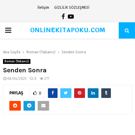
İletişim
GİZLİLİK SÖZLEŞMESİ
Facebook
Youtube
ONLİNEKİTAPOKU.COM
PRIMARY
MENU
Ana Sayfa
Roman (Yabancı)
Senden Sonra
Roman (Yabancı)
Senden Sonra
08/04/2025
0
277
PAYLAŞ
0