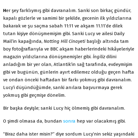
H
er şey farklıymış gibi davranalım. Sanki son birkaç gündür,
kapalı gözlerle ve samimi bir şekilde, gecenin ilk yıldızlarına
bakarak ve şu saçma sabah 11:11 ve akşam 11.11’de dilek
tutan kişiye dönüşmemişim gibi. Sanki Lucy ve ailesi Daily
Mail’in kapağında,
Notting Hill Cinayeti
başlığı altında tam
boy fotoğraflarıyla ve BBC akşam haberlerindeki hikâyeleriyle
magazin yıldızlarına dönüşmemişler gibi.
İngiliz
dilini
anladığım bir yer olan, Atlantik’in sağ tarafında, evdeymişim
gibi ve bugünün, günlerin ayırt edilemez olduğu geçen hafta
ve ondan önceki haftadan bir farkı yokmuş gibi davranalım.
Lucy’i düşündüğümde, sanki anılara başvurmaya gerek
yokmuş gibi geçmişe dönelim.
Bir başka deyişle; sanki Lucy hiç ölmemiş gibi davranalım.
O şimdi olmasa da, bundan
sonra
hep var olacakmış gibi.
“Biraz daha ister misin?” diye sordum Lucy’nin sekiz yaşındaki