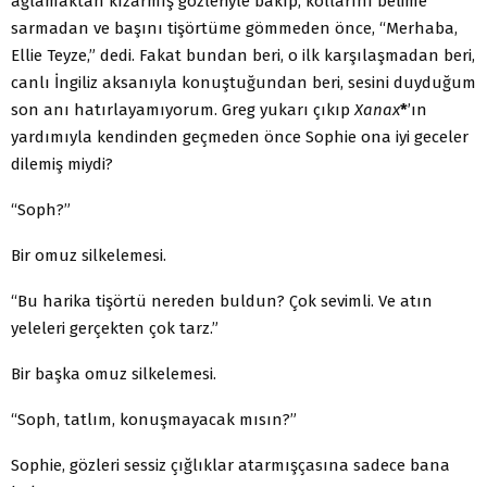
ağlamaktan kızarmış gözleriyle bakıp, kollarını belime
sarmadan ve başını tişörtüme gömmeden önce, “Merhaba,
Ellie Teyze,” dedi. Fakat bundan beri, o ilk karşılaşmadan beri,
canlı İngiliz aksanıyla konuştuğundan beri, sesini duyduğum
son anı hatırlayamıyorum. Greg yukarı çıkıp
Xanax
*
’ın
yardımıyla kendinden geçmeden önce Sophie ona iyi geceler
dilemiş miydi?
“Soph?”
Bir omuz silkelemesi.
“Bu harika tişörtü nereden buldun? Çok sevimli. Ve atın
yeleleri gerçekten çok tarz.”
Bir başka omuz silkelemesi.
“Soph, tatlım, konuşmayacak mısın?”
Sophie, gözleri sessiz çığlıklar atarmışçasına sadece bana