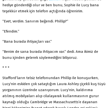
hediye gönderdiği olur ve ben bunu, Sophie ile Lucy bana
teşekkür etmek için telefon açtığında öğrenirim.
“Evet, verdim. Sanırım beğendi. Phillip?”
“Efendim.”
“Bana burada ihtiyaçları var.”
“Benim de sana burada ihtiyacım var.” dedi. Ama ikimiz de
bunu içinden gelerek söylemediğini biliyoruz.
* * *
Stafford’ların telsiz telefonundan Phillip ile konuşurken,
Lucy’nin eskiden çok sataştığım Laura Ashley çiçekli kuş tüyü
yorganının üzerinde uzanıyorum. Lucy’nin, kaldırıma
atılmış mobilyaları alıp cilalayarak kullanmasının gurur
kaynağı olduğu Cambridge ve Massachusetts’e dayanan
hippi kökenimize ihanet ederek havalı Londra eşi rolünü