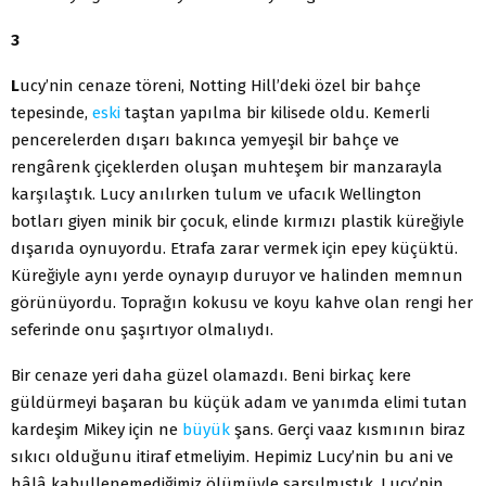
3
L
ucy’nin cenaze töreni, Notting Hill’deki özel bir bahçe
tepesinde,
eski
taştan yapılma bir kilisede oldu. Kemerli
pencerelerden dışarı bakınca yemyeşil bir bahçe ve
rengârenk çiçeklerden oluşan muhteşem bir manzarayla
karşılaştık. Lucy anılırken tulum ve ufacık Wellington
botları giyen minik bir çocuk, elinde kırmızı plastik küreğiyle
dışarıda oynuyordu. Etrafa zarar vermek için epey küçüktü.
Küreğiyle aynı yerde oynayıp duruyor ve halinden memnun
görünüyordu. Toprağın kokusu ve koyu kahve olan rengi her
seferinde onu şaşırtıyor olmalıydı.
Bir cenaze yeri daha güzel olamazdı. Beni birkaç kere
güldürmeyi başaran bu küçük adam ve yanımda elimi tutan
kardeşim Mikey için ne
büyük
şans. Gerçi vaaz kısmının biraz
sıkıcı olduğunu itiraf etmeliyim. Hepimiz Lucy’nin bu ani ve
hâlâ kabullenemediğimiz ölümüyle sarsılmıştık. Lucy’nin