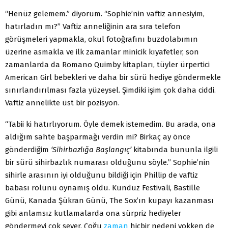
“Henüz gelemem.” diyorum. “Sophie’nin vaftiz annesiyim,
hatırladın mı?” Vaftiz anneliğinin ara sıra telefon
görüşmeleri yapmakla, okul fotoğrafını buzdolabımın
üzerine asmakla ve ilk zamanlar minicik kıyafetler, son
zamanlarda da Romano Quimby kitapları, tüyler ürpertici
American Girl bebekleri ve daha bir sürü hediye göndermekle
sınırlandırılması fazla yüzeysel. Şimdiki işim çok daha ciddi.
Vaftiz annelikte üst bir pozisyon.
“Tabii ki hatırlıyorum. Öyle demek istemedim. Bu arada, ona
aldığım sahte başparmağı verdin mi? Birkaç ay önce
gönderdiğim
‘Sihirbazlığa Başlangıç’
kitabında bununla ilgili
bir sürü sihirbazlık numarası olduğunu söyle.” Sophie’nin
sihirle arasının iyi olduğunu bildiği için Phillip de vaftiz
babası rolünü oynamış oldu. Kunduz Festivali, Bastille
Günü, Kanada Şükran Günü, The Sox’ın kupayı kazanması
gibi anlamsız kutlamalarda ona sürpriz hediyeler
göndermeyi çok sever. Çoğu
zaman
hiçbir nedeni yokken de