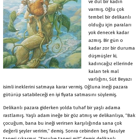
ve dul bir kadın
varmış. Oğlu çok
tembel bir delikanlı
olduğu için paraları
yok denecek kadar
azmış. Bir gün o
kadar zor bir duruma
düşmüşler ki,
kadıncağız ellerinde
kalan tek mal
varlığını, Süt Beyazı
isimli ineklerini satmaya karar vermiş. Oğluna ineği pazara
götürüp satabileceği en iyi fiyata satmasını söylemiş.
Delikanlı pazara giderken yolda tuhaf bir yaşlı adama
rastlamış. Yaşlı adam ineğe bir göz atmış ve delikanlıya, “Bak
çocuğum, bana bu ineği verirsen karşılığında sana çok
değerli şeyler veririm,” demiş. Sonra cebinden beş fasulye
tanesi çıkarmış. “Fasulye tanesi mi?” demiş delikanlı