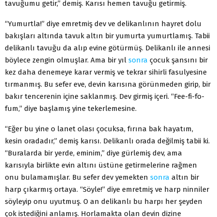
tavuğumu getir,” demiş. Karısı hemen tavuğu getirmiş.
“Yumurtla!” diye emretmiş dev ve delikanlının hayret dolu
bakışları altında tavuk altın bir yumurta yumurtlamış. Tabii
delikanlı tavuğu da alıp evine götürmüş. Delikanlı ile annesi
böylece zengin olmuşlar. Ama bir yıl
sonra
çocuk şansını bir
kez daha denemeye karar vermiş ve tekrar sihirli fasulyesine
tırmanmış. Bu sefer eve, devin karısına görünmeden girip, bir
bakır tencerenin içine saklanmış. Dev girmiş içeri. “Fee-fi-fo-
fum,” diye başlamış yine tekerlemesine.
“Eğer bu yine o lanet olası çocuksa, fırına bak hayatım,
kesin oradadır,” demiş karısı. Delikanlı orada değilmiş tabii ki.
“Buralarda bir yerde, eminim,” diye gürlemiş dev, ama
karısıyla birlikte evin altını üstüne getirmelerine rağmen
onu bulamamışlar. Bu sefer dev yemekten
sonra
altın bir
harp çıkarmış ortaya. “Söyle!” diye emretmiş ve harp ninniler
söyleyip onu uyutmuş. O an delikanlı bu harpı her şeyden
çok istediğini anlamış. Horlamakta olan devin dizine