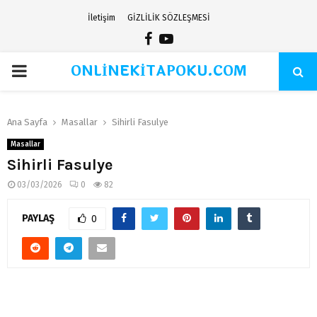
İletişim
GİZLİLİK SÖZLEŞMESİ
Facebook
Youtube
ONLİNEKİTAPOKU.COM
PRIMARY
MENU
Ana Sayfa
Masallar
Sihirli Fasulye
Masallar
Sihirli Fasulye
03/03/2026
0
82
PAYLAŞ
0