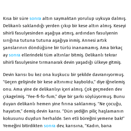
Kısa bir süre
sonra
altın saymaktan yorulup uykuya dalmış.
Delikanlı saklandığı yerden çıkıp bir kese altın almış. Keseyi
sihirli fasulyesinden aşağıya atmış, ardından fasulyenin
sırığına tutuna tutuna aşağıya inmiş. Annesi artık
şanslarının döndüğüne bir türlü inanamamış. Ama birkaç
ay
sonra
ellerindeki tüm altınlar bitmiş. Delikanlı tekrar
sihirli fasulyesine tırmanarak devin yaşadığı ülkeye gitmiş.
Devin karısı bu kez ona kuşkucu bir şekilde davranıyormuş.
“Geçen gelişinde bir kese altınımız kayboldu,” diye iğnelemiş
onu. Ama yine de delikanlıyı içeri almış. Çok geçmeden dev
çıkagelmiş. “Fee-fi-fo-fum,” diye bir şarkı söylüyormuş. Bunu
duyan delikanlı hemen yine fırına saklanmış. “Ne çocuğu,
hayatım,” demiş devin karısı. “Dün yediğin piliç haşlamanın
kokusunu duydun herhalde. Sen etli böreğini yemene bak!”
Yemeğini bitirdikten
sonra
dev, karısına, “Kadın, bana