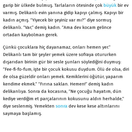
garip bir ülkede bulmuş. Tarlaların ötesinde çok
büyük
bir ev
varmış. Delikanlı evin yanına gidip kapıyı çalmış. Kapıyı bir
kadın açmış. “Yiyecek bir şeyiniz var mı?” diye sormuş
delikanlı. “Var,” demiş kadın. “Ama dev kocam gelince
ortadan kaybolman gerek.
Çünkü çocuklara hiç dayanamaz, onları hemen yer.”
Delikanlı tam bir şeyler yemek üzere sofraya otururken
dışarıdan birinin gür bir sesle şunları söylediğini duymuş:
“Fee-fi-fo-fum, işte bir çocuk kokusu duydum. Ölü de olsa, diri
de olsa güzeldir onları yemek. Kemiklerini öğütür, yaparım
kendime ekmek.” “Fırına saklan. Hemen!” demiş kadın
delikanlıya. Sonra da kocasına, “Ne çocuğu hayatım, dün
kediye verdiğim et parçalarının kokusunu aldın herhalde,”
diye seslenmiş. Yemekten
sonra
dev kese kese altınlarını
saymaya başlamış.