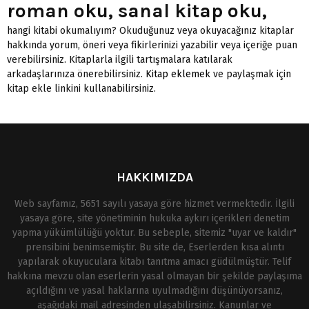
roman oku, sanal kitap oku,
hangi kitabi okumalıyım? Okuduğunuz veya okuyacağınız kitaplar
hakkında yorum, öneri veya fikirlerinizi yazabilir veya içeriğe puan
verebilirsiniz. Kitaplarla ilgili tartışmalara katılarak
arkadaşlarınıza önerebilirsiniz.
Kitap eklemek
ve paylaşmak için
kitap ekle linkini kullanabilirsiniz.
HAKKIMIZDA
Web sayfamız, 5651 sayılı yasaya göre hizmet vermektedir. İlgili
yasaya göre, site yönetiminin hukuka aykırı içerikleri denetim
yapma yükümlülüğü yoktur. Bu sebeple, sitemiz "uyar ve kaldır"
prensibini benimsemiştir. Bu site de, Eserlerden kısa alıntı
yapılarak okuyuculara kitabı tanıtma amacı güdülmüştür. Telif
hakkına mevzu olan eserlerin yasal olmayan bir şekilde paylaşıma
açıldığını ve yasal haklarına uyulmadığını düşünüyorsanız,
aşağıdaki mail adresinden ulaşabilirsiniz. Kanunlar ve