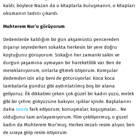
kaldı; böylece Nazan da o kitaplarla buluşmanın, o kitapları
okumanın tadını çıkardı.
Muhterem Nur’u görüyorum
Dedemlerde kaldığım bir gün akşamüstü pencereden
dışarıyı seyrederken sokakta herkesin bir yere doğru
koştuğunu görüyorum. Sokağın her zamanki sakin ve
durgun yaşamına uymayan bir hareketlilik var. Ben de
meraklanıyorum, onlarla gitmek istiyorum. Komşular
dedemden izin alıp beni de götürüyorlar. Koca koca
lambalarla gündüz gibi aydınlatılmış boş bir alana
geliyoruz. İlk dikkatimi çeken çok güzel bir kadın yüzü, melek
gibi bir çehre; gökyüzüne bakıyor, ışıklar içinde. Başkalarını
daha
sonra
fark ediyorum; konuşmalar, koşuşmalar… Ne
olduğunu tam anlayamıyorum. Film çekiliyormuş, o güzel
kadın da Muhterem Nur’muş. Herkes imzalı resim alıyor, ben
de sıraya girip resim istiyorum.