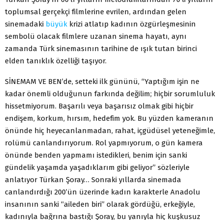
toplumsal gerçekçi filmlerine evrilen, ardından gelen
sinemadaki
büyük
krizi atlatıp kadının özgürleşmesinin
sembolü olacak filmlere uzanan sinema hayatı, aynı
zamanda Türk sinemasının tarihine de ışık tutan birinci
elden tanıklık özelliği taşıyor.
SİNEMAM VE BEN’de, setteki ilk gününü, “Yaptığım işin ne
kadar önemli olduğunun farkında değilim; hiçbir sorumluluk
hissetmiyorum. Başarılı veya başarısız olmak gibi hiçbir
endişem, korkum, hırsım, hedefim yok. Bu yüzden kameranın
önünde hiç heyecanlanmadan, rahat, içgüdüsel yeteneğimle,
rolümü canlandırıyorum. Rol yapmıyorum, o gün kamera
önünde benden yapmamı istedikleri, benim için sanki
gündelik yaşamda yaşadıklarım gibi geliyor” sözleriyle
anlatıyor Türkan Şoray… Sonraki yıllarda sinemada
canlandırdığı 200’ün üzerinde kadın karakterle Anadolu
insanının sanki “aileden biri” olarak gördüğü, erkeğiyle,
kadınıyla bağrına bastığı Şoray, bu yanıyla hiç kuşkusuz