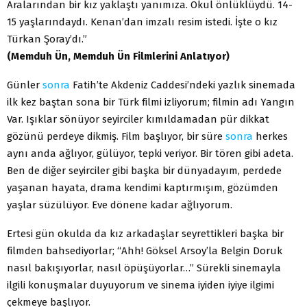
Aralarından bir kız yaklaştı yanımıza. Okul önlüklüydü. 14-
15 yaşlarındaydı. Kenan’dan imzalı resim istedi. İşte o kız
Türkan Şoray’dı.”
(Memduh Ün, Memduh Ün Filmlerini Anlatıyor)
Günler
sonra
Fatih’te Akdeniz Caddesi’ndeki yazlık sinemada
ilk kez baştan sona bir Türk filmi izliyorum; filmin adı Yangın
Var. Işıklar sönüyor seyirciler kımıldamadan pür dikkat
gözünü perdeye dikmiş. Film başlıyor, bir süre
sonra
herkes
aynı anda ağlıyor, gülüyor, tepki veriyor. Bir tören gibi adeta.
Ben de diğer seyirciler gibi başka bir dünyadayım, perdede
yaşanan hayata, drama kendimi kaptırmışım, gözümden
yaşlar süzülüyor. Eve dönene kadar ağlıyorum.
Ertesi gün okulda da kız arkadaşlar seyrettikleri başka bir
filmden bahsediyorlar; “Ahh! Göksel Arsoy’la Belgin Doruk
nasıl bakışıyorlar, nasıl öpüşüyorlar…” Sürekli sinemayla
ilgili konuşmalar duyuyorum ve sinema iyiden iyiye ilgimi
çekmeye başlıyor.