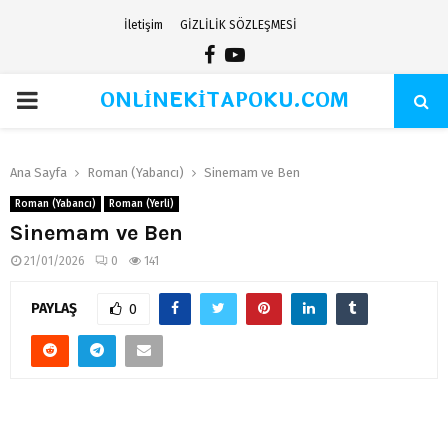
İletişim
GİZLİLİK SÖZLEŞMESİ
Facebook
Youtube
ONLİNEKİTAPOKU.COM
PRIMARY
MENU
Ana Sayfa
Roman (Yabancı)
Sinemam ve Ben
Roman (Yabancı)
Roman (Yerli)
Sinemam ve Ben
21/01/2026
0
141
PAYLAŞ
0