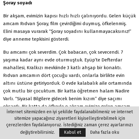
Şoray soyadı
Bir akşam, evimizin kapısı hızlı hızlı çalınıyordu. Gelen küçük
amcam Rıdvan Şoray, film çevirdiğimi duymuş, öfkelenmiş.
Elini masaya vurarak “Şoray soyadını kullanmayacaksınız!”
diye anneme tepkisini gösterdi.
Bu amcamı çok severdim. Çok babacan, çok sevecendi. 7
yaşıma kadar aynı evde oturmuştuk. Eyüp’te Defterdar
mahallesi, Kralkızı mevkiinde 3 katlı ahşap bir konaktı.
Rıdvan amcamın dört çocuğu vardı, onlarla birlikte evin
altını üstüne getiriyorduk. O evde kalabalık aile ortamında
çok mutlu bir çocuktum. Bir katta öğretmen halam Nadire
Varlı. “Siyasal Bilgilere gidecek benim kızım” diye saçımı
okşardı. Bir katta da öfkeyle o akşam evimize gelen amcam
İnternet sitemizden en iyi şekilde faydalanabilmeniz ve internet
Rıdvan Şoray. Cumhuriyet Halk Partisi Eyüp gençlik
sitemize yapacağınız ziyaretleri kişiselleştirebilmek için
kollarında görevliydi. En alt katı da annemle babama
çerezlerden faydalanıyoruz. İstediğiniz zaman çerez ayarlarınızı
ayırmışlardı, biz oturuyorduk.
değiştirebilirsiniz.
Kabul et
Daha fazla oku