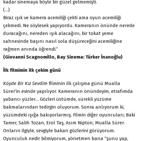
kadar sinemaya böyle bir güzel gelmemişti.
(…)
Biraz ışık ve kamera acemiliği çekti ama oyun acemiliği
çekmedi. Ne söylesek yapıyordu. Kameranın önünde nerede
duracağını, nereden ışık alacağını, bir tokat yeme
sahnesinde başını nasıl sola düşüreceğini acemiliğine
rağmen anında öğrendi.”
(Giovanni Scagnomillo, Bay Sinema: Türker İnanoğlu)
İlk filmimin ilk çekim günü
Köyde Bir Kız Sevdim
filminin ilk çalışma günü Mualla
Sürer’in evinde yapılıyor. Kameranın önündeyim, etrafımda
yabancı yüzler… Gözleri üstümde, sürekli yüzüme
bakmalarından tedirgin oluyorum. Sonra anlıyorum ki,
yüzümdeki ışığa bakıyorlarmış. Filmin diğer oyuncuları; Baki
Tamer, Salih Tozan, Erol Taş, Asım Nipton, Mualla Sürer.
Onların ilgiyle, sevgiyle bakan gözlerini görüyorum.
Oyunculuk nedir bilmiyorum, yönetmen bana “şunu yap,