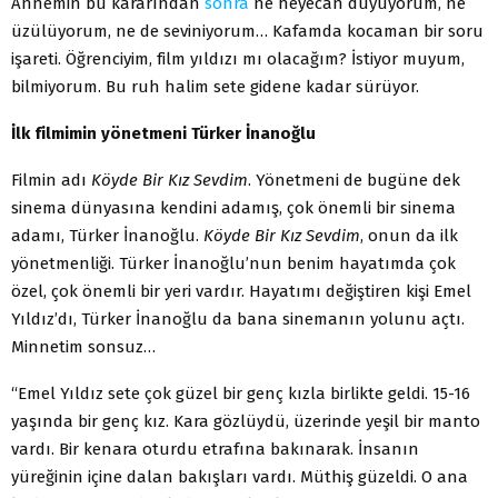
Annemin bu kararından
sonra
ne heyecan duyuyorum, ne
üzülüyorum, ne de seviniyorum… Kafamda kocaman bir soru
işareti. Öğrenciyim, film yıldızı mı olacağım? İstiyor muyum,
bilmiyorum. Bu ruh halim sete gidene kadar sürüyor.
İlk filmimin yönetmeni Türker İnanoğlu
Filmin adı
Köyde Bir Kız Sevdim
. Yönetmeni de bugüne dek
sinema dünyasına kendini adamış, çok önemli bir sinema
adamı, Türker İnanoğlu.
Köyde Bir Kız Sevdim
, onun da ilk
yönetmenliği. Türker İnanoğlu’nun benim hayatımda çok
özel, çok önemli bir yeri vardır. Hayatımı değiştiren kişi Emel
Yıldız’dı, Türker İnanoğlu da bana sinemanın yolunu açtı.
Minnetim sonsuz…
“Emel Yıldız sete çok güzel bir genç kızla birlikte geldi. 15-16
yaşında bir genç kız. Kara gözlüydü, üzerinde yeşil bir manto
vardı. Bir kenara oturdu etrafına bakınarak. İnsanın
yüreğinin içine dalan bakışları vardı. Müthiş güzeldi. O ana