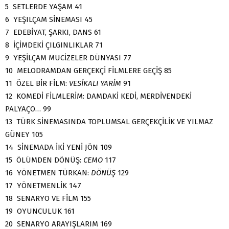
5 SETLERDE YAŞAM 41
6 YEŞILÇAM SİNEMASI 45
7 EDEBİYAT, ŞARKI, DANS 61
8 İÇİMDEKİ ÇILGINLIKLAR 71
9 YEŞİLÇAM MUCİZELER DÜNYASI 77
10 MELODRAMDAN GERÇEKÇİ FİLMLERE GEÇİŞ 85
11 ÖZEL BİR FİLM:
VESİKALI YARİM
91
12 KOMEDİ FİLMLERİM: DAMDAKİ KEDİ, MERDİVENDEKİ
PALYAÇO… 99
13 TÜRK SİNEMASINDA TOPLUMSAL GERÇEKÇİLİK VE YILMAZ
GÜNEY 105
14 SİNEMADA İKİ YENİ JÖN 109
15 ÖLÜMDEN DÖNÜŞ:
CEMO
117
16 YÖNETMEN TÜRKAN:
DÖNÜŞ
129
17 YÖNETMENLİK 147
18 SENARYO VE FİLM 155
19 OYUNCULUK 161
20 SENARYO ARAYIŞLARIM 169