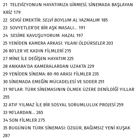
21 TELEVİZYONUN HAYATIMIZA GİRMESİ, SİNEMADA BAŞLAYAN
KRİZ 179
22 SEVGİ EMEKTİR:
SELVİ BOYLUM AL YAZMALIM
185
23 SOVYETLER’DE BİR AŞK MASALI… 191
24 SESİME KAVUŞUYORUM:
HAZAL
197
25 YENİDEN KAMERA ARKASI:
YILANI ÖLDÜRSELER
203
26 80‘LER VE KADIN FİLMLERİ 215
27 MİNE İLE DEĞİŞEN HAYATIM 225
28 ANKARA’DA KAMERALARDAN UZAKTA 229
29 YENİDEN SİNEMA: 80-90 ARASI FİLMLER 235
30 SİNEMADA EMEĞİN MÜCADELESİ VE SODER 251
31 90’LAR: TÜRK SİNEMASININ ÖLMEK ÜZERE DENİLDİĞİ YILLAR
255
32 ATIF YILMAZ İLE BİR SOSYAL SORUMLULUK PROJESİ 259
33 90’LARDAN… 265
34 SON FİLMLER 275
35 BUGÜNÜN TÜRK SİNEMASI: ÖZGÜR, BAĞIMSIZ YENİ KUŞAK
287