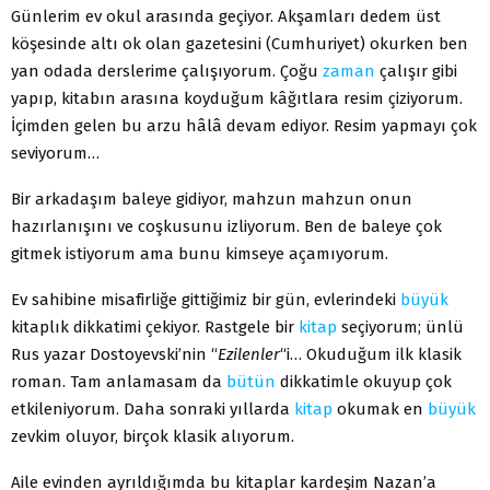
Günlerim ev okul arasında geçiyor. Akşamları dedem üst
köşesinde altı ok olan gazetesini (Cumhuriyet) okurken ben
yan odada derslerime çalışıyorum. Çoğu
zaman
çalışır gibi
yapıp, kitabın arasına koyduğum kâğıtlara resim çiziyorum.
İçimden gelen bu arzu hâlâ devam ediyor. Resim yapmayı çok
seviyorum…
Bir arkadaşım baleye gidiyor, mahzun mahzun onun
hazırlanışını ve coşkusunu izliyorum. Ben de baleye çok
gitmek istiyorum ama bunu kimseye açamıyorum.
Ev sahibine misafirliğe gittiğimiz bir gün, evlerindeki
büyük
kitaplık dikkatimi çekiyor. Rastgele bir
kitap
seçiyorum; ünlü
Rus yazar Dostoyevski’nin “
Ezilenler
“i… Okuduğum ilk klasik
roman. Tam anlamasam da
bütün
dikkatimle okuyup çok
etkileniyorum. Daha sonraki yıllarda
kitap
okumak en
büyük
zevkim oluyor, birçok klasik alıyorum.
Aile evinden ayrıldığımda bu kitaplar kardeşim Nazan’a