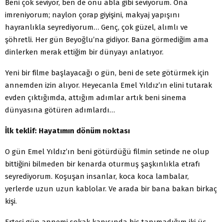
Beni çok seviyor, ben de onu abla gibi seviyorum. Ona
imreniyorum; naylon çorap giyişini, makyaj yapışını
hayranlıkla seyrediyorum… Genç, çok güzel, alımlı ve
şöhretli. Her gün Beyoğlu’na gidiyor. Bana görmediğim ama
dinlerken merak ettiğim bir dünyayı anlatıyor.
Yeni bir filme başlayacağı o gün, beni de sete götürmek için
annemden izin alıyor. Heyecanla Emel Yıldız’ın elini tutarak
evden çıktığımda, attığım adımlar artık beni sinema
dünyasına götüren adımlardı…
İlk teklif: Hayatımın dönüm noktası
O gün Emel Yıldız’ın beni götürdüğü filmin setinde ne olup
bittiğini bilmeden bir kenarda oturmuş şaşkınlıkla etrafı
seyrediyorum. Koşuşan insanlar, koca koca lambalar,
yerlerde uzun uzun kablolar. Ve arada bir bana bakan birkaç
kişi.
Ertesi gün annemi sokak kapısında hiç tanımadığım iki üç