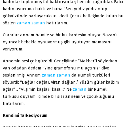
kadınlar toplanmış fal baktırıyorlar; beni de çağırdılar. Falcı
kadın avucuma baktı ve bana “Sen yıldız yıldız olup
gökyüzünde parlayacaksın” dedi. Çocuk belleğimde kalan bu
sözleri
zaman
zaman
hatırlarım.
O aralar annem hamile ve bir kız kardeşim oluyor. Nazan’ı
oyuncak bebekle oynuyormuş gibi uyutuyor, mamasını
veriyorum.
Annemin sesi çok güzeldi. Gençliğinde “Makber”i söylerken
yan odadan dedem “Yine gramofonu mu açtınız” diye
seslenirmiş. Annem
zaman
zaman
da Rumeli türküleri
söylerdi; “Dağlar dağlar, viran dağlar / Yüzüm güler kalbim
ağlar”… “Alişimin kaşları kara…” Ne
zaman
bir Rumeli
türküsü duysam, içimde bir sızı annemi ve çocukluğumu
hatırlarım.
Kendimi farkediyorum