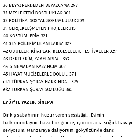
36 BEYAZPERDEDEN BEYAZCAMA 293
37 MESLEKTEKİ DOSTLUKLAR 301
38 POLİTİKA. SOSYAL SORUMLULUK 309
39 GERÇEKLEŞMEYEN PROJELER 315
40 KOSTÜMLERİM 321
41 SEYİRCİLERİMLE ANILARIM 327
42 ÖDÜLLER, KİTAPLAR, BELGESELLER, FESTİVALLER 329
43 DERTLERİM, ZAAFLARIM… 353
44 SİNEMADAN KAZANCIM 363
45 HAYAT MUCİZELERLE DOLU… 371
ek1 TÜRKAN ŞORAY HAKKINDA… 375
ek2 TÜRKAN ŞORAY SÖZLÜĞÜ 385
EYÜP’TE YAZLIK SİNEMA
Bir kış sabahının huzur veren sessizliği… Evimin
balkonundayım, hava buz gibi, üşüyorum ama soğuk havayı
seviyorum. Manzaraya dalıyorum, gökyüzünde dans