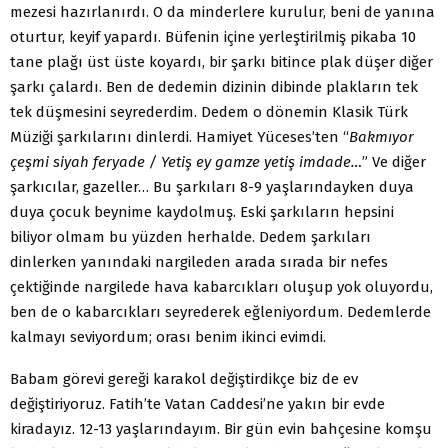
mezesi hazırlanırdı. O da minderlere kurulur, beni de yanına
oturtur, keyif yapardı. Büfenin içine yerleştirilmiş pikaba 10
tane plağı üst üste koyardı, bir şarkı bitince plak düşer diğer
şarkı çalardı. Ben de dedemin dizinin dibinde plakların tek
tek düşmesini seyrederdim. Dedem o dönemin Klasik Türk
Müziği şarkılarını dinlerdi. Hamiyet Yüceses’ten “
Bakmıyor
çeşmi siyah feryade / Yetiş ey gamze yetiş imdade…
” Ve diğer
şarkıcılar, gazeller… Bu şarkıları 8-9 yaşlarındayken duya
duya çocuk beynime kaydolmuş. Eski şarkıların hepsini
biliyor olmam bu yüzden herhalde. Dedem şarkıları
dinlerken yanındaki nargileden arada sırada bir nefes
çektiğinde nargilede hava kabarcıkları oluşup yok oluyordu,
ben de o kabarcıkları seyrederek eğleniyordum. Dedemlerde
kalmayı seviyordum; orası benim ikinci evimdi.
Babam görevi gereği karakol değiştirdikçe biz de ev
değiştiriyoruz. Fatih’te Vatan Caddesi’ne yakın bir evde
kiradayız. 12-13 yaşlarındayım. Bir gün evin bahçesine komşu