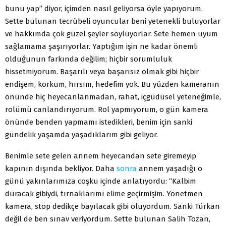
bunu yap” diyor, içimden nasıl geliyorsa öyle yapıyorum.
Sette bulunan tecrübeli oyuncular beni yetenekli buluyorlar
ve hakkımda çok güzel şeyler söylüyorlar. Sete hemen uyum
sağlamama şaşırıyorlar. Yaptığım işin ne kadar önemli
olduğunun farkında değilim; hiçbir sorumluluk
hissetmiyorum. Başarılı veya başarısız olmak gibi hiçbir
endişem, korkum, hırsım, hedefim yok. Bu yüzden kameranın
önünde hiç heyecanlanmadan, rahat, içgüdüsel yeteneğimle,
rolümü canlandırıyorum. Rol yapmıyorum, o gün kamera
önünde benden yapmamı istedikleri, benim için sanki
gündelik yaşamda yaşadıklarım gibi geliyor.
Benimle sete gelen annem heyecandan sete giremeyip
kapının dışında bekliyor. Daha
sonra
annem yaşadığı o
günü yakınlarımıza coşku içinde anlatıyordu: “Kalbim
duracak gibiydi, tırnaklarımı elime geçirmişim. Yönetmen
kamera, stop dedikçe bayılacak gibi oluyordum. Sanki Türkan
değil de ben sınav veriyordum. Sette bulunan Salih Tozan,