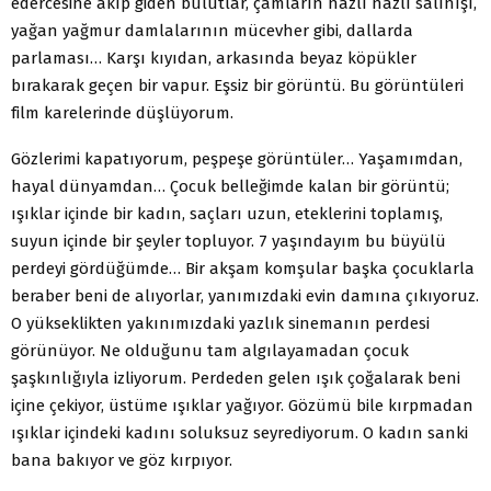
edercesine akıp giden bulutlar, çamların nazlı nazlı salınışı,
yağan yağmur damlalarının mücevher gibi, dallarda
parlaması… Karşı kıyıdan, arkasında beyaz köpükler
bırakarak geçen bir vapur. Eşsiz bir görüntü. Bu görüntüleri
film karelerinde düşlüyorum.
Gözlerimi kapatıyorum, peşpeşe görüntüler… Yaşamımdan,
hayal dünyamdan… Çocuk belleğimde kalan bir görüntü;
ışıklar içinde bir kadın, saçları uzun, eteklerini toplamış,
suyun içinde bir şeyler topluyor. 7 yaşındayım bu büyülü
perdeyi gördüğümde… Bir akşam komşular başka çocuklarla
beraber beni de alıyorlar, yanımızdaki evin damına çıkıyoruz.
O yükseklikten yakınımızdaki yazlık sinemanın perdesi
görünüyor. Ne olduğunu tam algılayamadan çocuk
şaşkınlığıyla izliyorum. Perdeden gelen ışık çoğalarak beni
içine çekiyor, üstüme ışıklar yağıyor. Gözümü bile kırpmadan
ışıklar içindeki kadını soluksuz seyrediyorum. O kadın sanki
bana bakıyor ve göz kırpıyor.