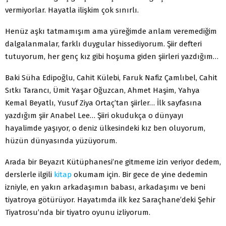
vermiyorlar. Hayatla ilişkim çok sınırlı.
Henüz aşkı tatmamışım ama yüreğimde anlam veremediğim
dalgalanmalar, farklı duygular hissediyorum. Şiir defteri
tutuyorum, her genç kız gibi hoşuma giden şiirleri yazdığım…
Baki Süha Edipoğlu, Cahit Külebi, Faruk Nafiz Çamlıbel, Cahit
Sıtkı Tarancı, Ümit Yaşar Oğuzcan, Ahmet Haşim, Yahya
Kemal Beyatlı, Yusuf Ziya Ortaç’tan şiirler… İlk sayfasına
yazdığım şiir Anabel Lee… Şiiri okudukça o dünyayı
hayalimde yaşıyor, o deniz ülkesindeki kız ben oluyorum,
hüzün dünyasında yüzüyorum.
Arada bir Beyazıt Kütüphanesi’ne gitmeme izin veriyor dedem,
derslerle ilgili
kitap
okumam için. Bir gece de yine dedemin
izniyle, en yakın arkadaşımın babası, arkadaşımı ve beni
tiyatroya götürüyor. Hayatımda ilk kez Saraçhane’deki Şehir
Tiyatrosu’nda bir tiyatro oyunu izliyorum.