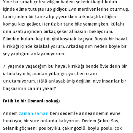
Yine bir sabah çok sevdiğim badem şekerini kâğıt külah
içinde elime tutuşturup gidiyor. Evin merdivenlerine oturmuş,
tam içinden bir tane alıp yiyecekken arkadaşlık ettiğim
komşu kızı geliyor. Henüz bir tane bile yememişken, külahı
ona uzatıp içinden birkaç şeker almasını bekliyorum.
Elimden külahı kaptığı gibi koşarak kaçıyor. Büyük bir hayal
kırıklığı içinde kalakalıyorum. Arkadaşınım neden böyle bir
şey yaptığını anlayamıyorum.
7 yaşında yaşadığım bu hayal kırıklığı bende öyle derin bir
iz bırakıyor ki, aradan yıllar geçiyor, ben o anı
unutamıyorum. Hâlâ anlayabilmiş değilim; niye insanlar bir
başkasının canını yakar?
Fatih’te bir Osmanlı sokağı
Annem
zaman
zaman
beni dedemle anneannemin evine
bırakıyor, bir süre onlarda kalıyorum. Dedem Şükrü Sav,
Selanik göçmeni; pos bıyıklı, çakır gözlü, boylu poslu, çok