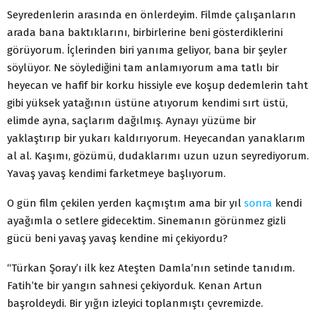
Seyredenlerin arasında en önlerdeyim. Filmde çalışanların
arada bana baktıklarını, birbirlerine beni gösterdiklerini
görüyorum. İçlerinden biri yanıma geliyor, bana bir şeyler
söylüyor. Ne söylediğini tam anlamıyorum ama tatlı bir
heyecan ve hafif bir korku hissiyle eve koşup dedemlerin taht
gibi yüksek yatağının üstüne atıyorum kendimi sırt üstü,
elimde ayna, saçlarım dağılmış. Aynayı yüzüme bir
yaklaştırıp bir yukarı kaldırıyorum. Heyecandan yanaklarım
al al. Kaşımı, gözümü, dudaklarımı uzun uzun seyrediyorum.
Yavaş yavaş kendimi farketmeye başlıyorum.
O gün film çekilen yerden kaçmıştım ama bir yıl
sonra
kendi
ayağımla o setlere gidecektim. Sinemanın görünmez gizli
gücü beni yavaş yavaş kendine mi çekiyordu?
“Türkan Şoray’ı ilk kez Ateşten Damla’nın setinde tanıdım.
Fatih’te bir yangın sahnesi çekiyorduk. Kenan Artun
başroldeydi. Bir yığın izleyici toplanmıştı çevremizde.