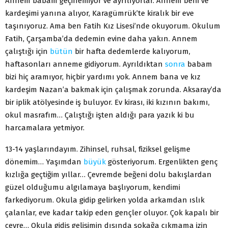
Annem babam geçinemiyor ve ayrılıyorlar. Annem beni ve
kardeşimi yanına alıyor, Karagümrük’te kiralık bir eve
taşınıyoruz. Ama ben Fatih Kız Lisesi’nde okuyorum. Okulum
Fatih, Çarşamba’da dedemin evine daha yakın. Annem
çalıştığı için
bütün
bir hafta dedemlerde kalıyorum,
haftasonları anneme gidiyorum. Ayrıldıktan
sonra
babam
bizi hiç aramıyor, hiçbir yardımı yok. Annem bana ve kız
kardeşim Nazan’a bakmak için çalışmak zorunda. Aksaray’da
bir iplik atölyesinde iş buluyor. Ev kirası, iki kızının bakımı,
okul masrafım… Çalıştığı işten aldığı para yazık ki bu
harcamalara yetmiyor.
13-14 yaşlarındayım. Zihinsel, ruhsal, fiziksel gelişme
dönemim… Yaşımdan
büyük
gösteriyorum. Ergenlikten genç
kızlığa geçtiğim yıllar… Çevremde beğeni dolu bakışlardan
güzel olduğumu algılamaya başlıyorum, kendimi
farkediyorum. Okula gidip gelirken yolda arkamdan ıslık
çalanlar, eve kadar takip eden gençler oluyor. Çok kapalı bir
çevre… Okula gidiş gelişimin dışında sokağa çıkmama izin