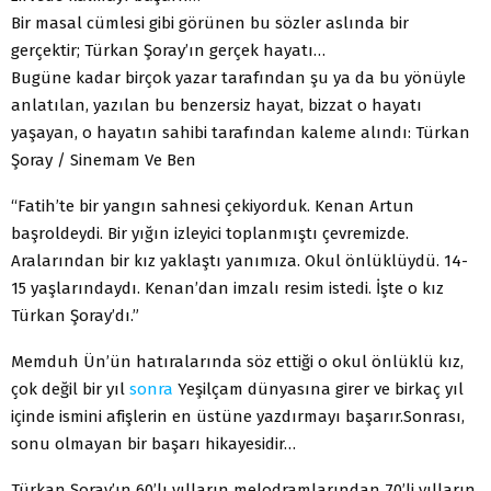
Bir masal cümlesi gibi görünen bu sözler aslında bir
gerçektir; Türkan Şoray’ın gerçek hayatı…
Bugüne kadar birçok yazar tarafından şu ya da bu yönüyle
anlatılan, yazılan bu benzersiz hayat, bizzat o hayatı
yaşayan, o hayatın sahibi tarafından kaleme alındı: Türkan
Şoray / Sinemam Ve Ben
“Fatih’te bir yangın sahnesi çekiyorduk. Kenan Artun
başroldeydi. Bir yığın izleyici toplanmıştı çevremizde.
Aralarından bir kız yaklaştı yanımıza. Okul önlüklüydü. 14-
15 yaşlarındaydı. Kenan’dan imzalı resim istedi. İşte o kız
Türkan Şoray’dı.”
Memduh Ün’ün hatıralarında söz ettiği o okul önlüklü kız,
çok değil bir yıl
sonra
Yeşilçam dünyasına girer ve birkaç yıl
içinde ismini afişlerin en üstüne yazdırmayı başarır.Sonrası,
sonu olmayan bir başarı hikayesidir…
Türkan Şoray’ın 60’lı yılların melodramlarından 70’li yılların