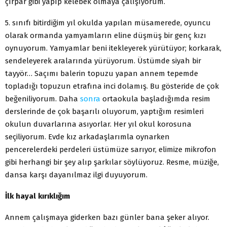
çırpar gibi yapıp kelebek olmaya çalışıyorum.
5. sınıfı bitirdiğim yıl okulda yapılan müsamerede, oyuncu
olarak ormanda yamyamların eline düşmüş bir genç kızı
oynuyorum. Yamyamlar beni itekleyerek yürütüyor; korkarak,
sendeleyerek aralarında yürüyorum. Üstümde siyah bir
tayyör… Saçımı balerin topuzu yapan annem tepemde
topladığı topuzun etrafına inci dolamış. Bu gösteride de çok
beğeniliyorum. Daha
sonra
ortaokula başladığımda resim
derslerinde de çok başarılı oluyorum, yaptığım resimleri
okulun duvarlarına asıyorlar. Her yıl okul korosuna
seçiliyorum. Evde kız arkadaşlarımla oynarken
pencerelerdeki perdeleri üstümüze sarıyor, elimize mikrofon
gibi herhangi bir şey alıp şarkılar söylüyoruz. Resme, müziğe,
dansa karşı dayanılmaz ilgi duyuyorum.
İlk hayal kırıklığım
Annem çalışmaya giderken bazı günler bana şeker alıyor.