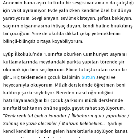
Annemin bana aşırı tutkulu bir sevgisi var ama o da çalıştığı
için vakit ayıramıyor. Evde yalnızken kendime özel bir dünya
yaratıyorum. Sevgi arayan, sevilmek isteyen, şefkat bekleyen,
saçının okşanmasına ihtiyaç duyan, kendi haline bırakılmış
bir çocuğum. Yine de okulda dikkat çekip yeteneklerimi
bilinçli-bilinçsiz ortaya koyabiliyorum.
Eyüp İlkokulu’nda 1. sınıfta okurken Cumhuriyet Bayramı
kutlamalarında meydandaki parkta yapılan törende şiir
okumak için ben seçiliyorum. Elime tutuşturulan uzun bir
şiir… Hiç teklemeden çocuk kalbimin
bütün
sevgisi ve
heyecanıyla okuyorum. Müzik derslerinde öğretmen beni
kaldırıp şarkı söyletiyor. Nereden nasıl öğrendiğimi
hatırlayamadığım bir çocuk şarkısını müzik derslerinde
sınıftaki tahtanın önüne geçip, gayet rahat söylüyorum.
“
Renk renk tül ipek o kanatlar / İlkbaharın gülü yapraklar /
Solmuş ne yazık ölecekler / Mahzun kelebekler…
” Şarkıyı
kendi kendime içimden gelen hareketlerle söylüyor, kanat