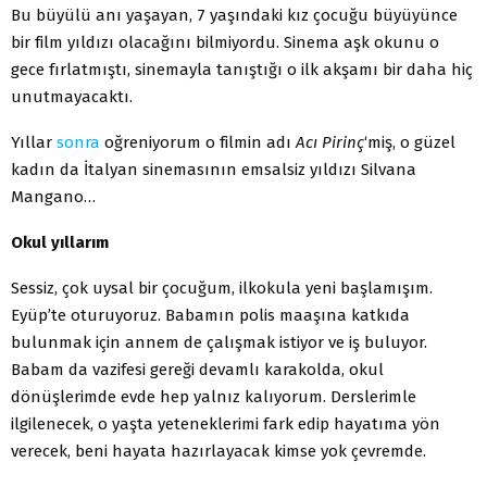
Bu büyülü anı yaşayan, 7 yaşındaki kız çocuğu büyüyünce
bir film yıldızı olacağını bilmiyordu. Sinema aşk okunu o
gece fırlatmıştı, sinemayla tanıştığı o ilk akşamı bir daha hiç
unutmayacaktı.
Yıllar
sonra
oğreniyorum o filmin adı
Acı Pirinç
‘miş, o güzel
kadın da İtalyan sinemasının emsalsiz yıldızı Silvana
Mangano…
Okul yıllarım
Sessiz, çok uysal bir çocuğum, ilkokula yeni başlamışım.
Eyüp’te oturuyoruz. Babamın polis maaşına katkıda
bulunmak için annem de çalışmak istiyor ve iş buluyor.
Babam da vazifesi gereği devamlı karakolda, okul
dönüşlerimde evde hep yalnız kalıyorum. Derslerimle
ilgilenecek, o yaşta yeteneklerimi fark edip hayatıma yön
verecek, beni hayata hazırlayacak kimse yok çevremde.