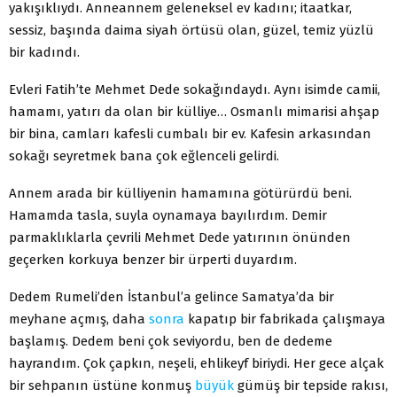
yakışıklıydı. Anneannem geleneksel ev kadını; itaatkar,
sessiz, başında daima siyah örtüsü olan, güzel, temiz yüzlü
bir kadındı.
Evleri Fatih’te Mehmet Dede sokağındaydı. Aynı isimde camii,
hamamı, yatırı da olan bir külliye… Osmanlı mimarisi ahşap
bir bina, camları kafesli cumbalı bir ev. Kafesin arkasından
sokağı seyretmek bana çok eğlenceli gelirdi.
Annem arada bir külliyenin hamamına götürürdü beni.
Hamamda tasla, suyla oynamaya bayılırdım. Demir
parmaklıklarla çevrili Mehmet Dede yatırının önünden
geçerken korkuya benzer bir ürperti duyardım.
Dedem Rumeli’den İstanbul’a gelince Samatya’da bir
meyhane açmış, daha
sonra
kapatıp bir fabrikada çalışmaya
başlamış. Dedem beni çok seviyordu, ben de dedeme
hayrandım. Çok çapkın, neşeli, ehlikeyf biriydi. Her gece alçak
bir sehpanın üstüne konmuş
büyük
gümüş bir tepside rakısı,