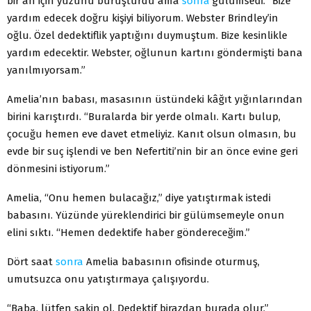
bir an için yüzünü buruşturdu ama
sonra
gülümsedi. “Bize
yardım edecek doğru kişiyi biliyorum. Webster Brindley’in
oğlu. Özel dedektiflik yaptığını duymuştum. Bize kesinlikle
yardım edecektir. Webster, oğlunun kartını göndermişti bana
yanılmıyorsam.”
Amelia’nın babası, masasının üstündeki kâğıt yığınlarından
birini karıştırdı. “Buralarda bir yerde olmalı. Kartı bulup,
çocuğu hemen eve davet etmeliyiz. Kanıt olsun olmasın, bu
evde bir suç işlendi ve ben Nefertiti’nin bir an önce evine geri
dönmesini istiyorum.”
Amelia, “Onu hemen bulacağız,” diye yatıştırmak istedi
babasını. Yüzünde yüreklendirici bir gülümsemeyle onun
elini sıktı. “Hemen dedektife haber göndereceğim.”
Dört saat
sonra
Amelia babasının ofisinde oturmuş,
umutsuzca onu yatıştırmaya çalışıyordu.
“Baba, lütfen sakin ol. Dedektif birazdan burada olur.”