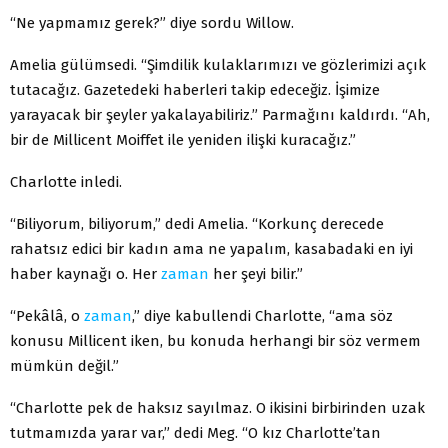
“Ne yapmamız gerek?” diye sordu Willow.
Amelia gülümsedi. “Şimdilik kulaklarımızı ve gözlerimizi açık
tutacağız. Gazetedeki haberleri takip edeceğiz. İşimize
yarayacak bir şeyler yakalayabiliriz.” Parmağını kaldırdı. “Ah,
bir de Millicent Moiffet ile yeniden ilişki kuracağız.”
Charlotte inledi.
“Biliyorum, biliyorum,” dedi Amelia. “Korkunç derecede
rahatsız edici bir kadın ama ne yapalım, kasabadaki en iyi
haber kaynağı o. Her
zaman
her şeyi bilir.”
“Pekâlâ, o
zaman
,” diye kabullendi Charlotte, “ama söz
konusu Millicent iken, bu konuda herhangi bir söz vermem
mümkün değil.”
“Charlotte pek de haksız sayılmaz. O ikisini birbirinden uzak
tutmamızda yarar var,” dedi Meg. “O kız Charlotte’tan