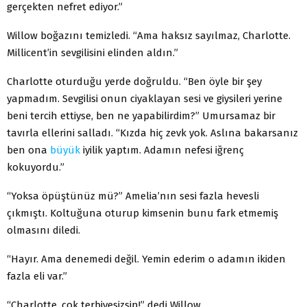
gerçekten nefret ediyor.”
Willow boğazını temizledi. “Ama haksız sayılmaz, Charlotte.
Millicent’in sevgilisini elinden aldın.”
Charlotte oturduğu yerde doğruldu. “Ben öyle bir şey
yapmadım. Sevgilisi onun ciyaklayan sesi ve giysileri yerine
beni tercih ettiyse, ben ne yapabilirdim?” Umursamaz bir
tavırla ellerini salladı. “Kızda hiç zevk yok. Aslına bakarsanız
ben ona
büyük
iyilik yaptım. Adamın nefesi iğrenç
kokuyordu.”
“Yoksa öpüştünüz mü?” Amelia’nın sesi fazla hevesli
çıkmıştı. Koltuğuna oturup kimsenin bunu fark etmemiş
olmasını diledi.
“Hayır. Ama denemedi değil. Yemin ederim o adamın ikiden
fazla eli var.”
“Charlotte, çok terbiyesizsin!” dedi Willow.