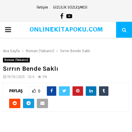
İletişim
GİZLİLİK SÖZLEŞMESİ
Facebook
Youtube
ONLİNEKİTAPOKU.COM
PRIMARY
MENU
Ana Sayfa
Roman (Yabancı)
Sırrın Bende Saklı
Roman (Yabancı)
Sırrın Bende Saklı
19/10/2025
0
176
PAYLAŞ
0