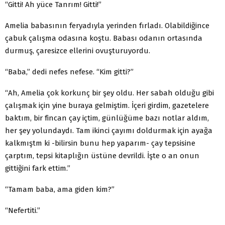
“Gitti! Ah yüce Tanrım! Gitti!”
Amelia babasının feryadıyla yerinden fırladı. Olabildiğince
çabuk çalışma odasına koştu. Babası odanın ortasında
durmuş, çaresizce ellerini ovuşturuyordu.
“Baba,” dedi nefes nefese. “Kim gitti?”
“Ah, Amelia çok korkunç bir şey oldu. Her sabah olduğu gibi
çalışmak için yine buraya gelmiştim. İçeri girdim, gazetelere
baktım, bir fincan çay içtim, günlüğüme bazı notlar aldım,
her şey yolundaydı. Tam ikinci çayımı doldurmak için ayağa
kalkmıştm ki -bilirsin bunu hep yaparım- çay tepsisine
çarptım, tepsi kitaplığın üstüne devrildi. İşte o an onun
gittiğini fark ettim.”
“Tamam baba, ama giden kim?”
“Nefertiti.”