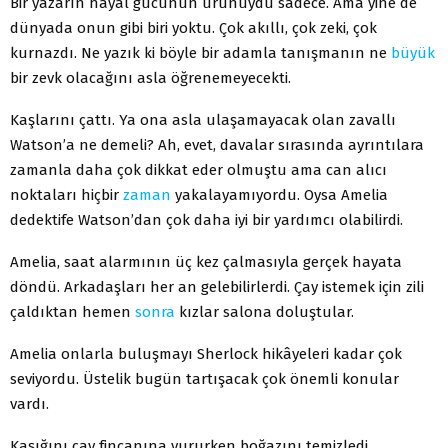
Bir yazarın hayal gücünün ürünüydü sadece. Ama yine de
dünyada onun gibi biri yoktu. Çok akıllı, çok zeki, çok
kurnazdı. Ne yazık ki böyle bir adamla tanışmanın ne
büyük
bir zevk olacağını asla öğrenemeyecekti.
Kaşlarını çattı. Ya ona asla ulaşamayacak olan zavallı
Watson’a ne demeli? Ah, evet, davalar sırasında ayrıntılara
zamanla daha çok dikkat eder olmuştu ama can alıcı
noktaları hiçbir
zaman
yakalayamıyordu. Oysa Amelia
dedektife Watson’dan çok daha iyi bir yardımcı olabilirdi.
Amelia, saat alarmının üç kez çalmasıyla gerçek hayata
döndü. Arkadaşları her an gelebilirlerdi. Çay istemek için zili
çaldıktan hemen
sonra
kızlar salona doluştular.
Amelia onlarla buluşmayı Sherlock hikâyeleri kadar çok
seviyordu. Üstelik bugün tartışacak çok önemli konular
vardı.
Kaşığını çay fincanına vururken boğazını temizledi.