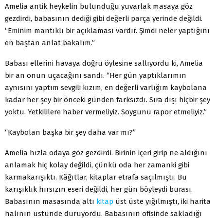
Amelia antik heykelin bulunduğu yuvarlak masaya göz
gezdirdi, babasının dediği gibi değerli parça yerinde değildi.
“Eminim mantıklı bir açıklaması vardır. Şimdi neler yaptığını
en baştan anlat bakalım.”
Babası ellerini havaya doğru öylesine sallıyordu ki, Amelia
bir an onun uçacağını sandı. “Her gün yaptıklarımın
aynısını yaptım sevgili kızım, en değerli varlığım kaybolana
kadar her şey bir önceki günden farksızdı. Sıra dışı hiçbir şey
yoktu. Yetkililere haber vermeliyiz. Soygunu rapor etmeliyiz.”
“Kaybolan başka bir şey daha var mı?”
Amelia hızla odaya göz gezdirdi. Birinin içeri girip ne aldığını
anlamak hiç kolay değildi, çünkü oda her zamanki gibi
karmakarışıktı. Kâğıtlar, kitaplar etrafa saçılmıştı. Bu
karışıklık hırsızın eseri değildi, her gün böyleydi burası.
Babasının masasında altı
kitap
üst üste yığılmıştı, iki harita
halının üstünde duruyordu. Babasının ofisinde sakladığı