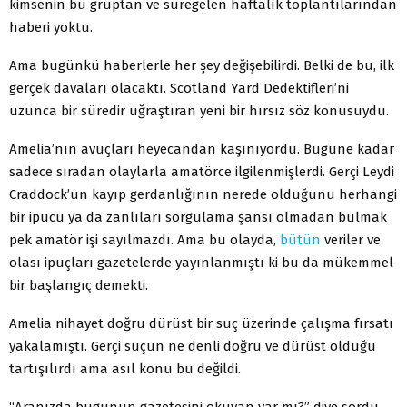
kimsenin bu gruptan ve süregelen haftalık toplantılarından
haberi yoktu.
Ama bugünkü haberlerle her şey değişebilirdi. Belki de bu, ilk
gerçek davaları olacaktı. Scotland Yard Dedektifleri’ni
uzunca bir süredir uğraştıran yeni bir hırsız söz konusuydu.
Amelia’nın avuçları heyecandan kaşınıyordu. Bugüne kadar
sadece sıradan olaylarla amatörce ilgilenmişlerdi. Gerçi Leydi
Craddock’un kayıp gerdanlığının nerede olduğunu herhangi
bir ipucu ya da zanlıları sorgulama şansı olmadan bulmak
pek amatör işi sayılmazdı. Ama bu olayda,
bütün
veriler ve
olası ipuçları gazetelerde yayınlanmıştı ki bu da mükemmel
bir başlangıç demekti.
Amelia nihayet doğru dürüst bir suç üzerinde çalışma fırsatı
yakalamıştı. Gerçi suçun ne denli doğru ve dürüst olduğu
tartışılırdı ama asıl konu bu değildi.
“Aranızda bugünün gazetesini okuyan var mı?” diye sordu.