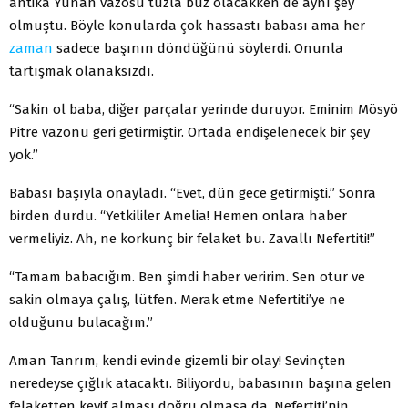
antika Yunan vazosu tuzla buz olacakken de aynı şey
olmuştu. Böyle konularda çok hassastı babası ama her
zaman
sadece başının döndüğünü söylerdi. Onunla
tartışmak olanaksızdı.
“Sakin ol baba, diğer parçalar yerinde duruyor. Eminim Mösyö
Pitre vazonu geri getirmiştir. Ortada endişelenecek bir şey
yok.”
Babası başıyla onayladı. “Evet, dün gece getirmişti.” Sonra
birden durdu. “Yetkililer Amelia! Hemen onlara haber
vermeliyiz. Ah, ne korkunç bir felaket bu. Zavallı Nefertiti!”
“Tamam babacığım. Ben şimdi haber veririm. Sen otur ve
sakin olmaya çalış, lütfen. Merak etme Nefertiti’ye ne
olduğunu bulacağım.”
Aman Tanrım, kendi evinde gizemli bir olay! Sevinçten
neredeyse çığlık atacaktı. Biliyordu, babasının başına gelen
felaketten keyif alması doğru olmasa da, Nefertiti’nin