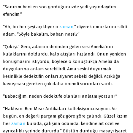
“Sanırım beni en son gördüğünüzde yedi yaşındaydım
efendim.”
“Ah, bu her şeyi açıklıyor o
zaman
,” diyerek omuzlarını silkti
adam. “Söyle bakalım, baban nasıl?”
“Çok iyi.” Genç adamın derinden gelen sesi Amelia’nın
kulaklarını doldurdu, kalp atışları hızlandı. Onun yeniden
konuşmasını istiyordu, böylece o konuştukça Amelia da
duygularına anlam verebilirdi. Ama sesini duyurmak
kesinlikle dedektifin onları ziyaret sebebi değildi. Açıklığa
kavuşması gereken çok daha önemli sorunları vardı.
“Babacığım, neden dedektife olanları anlatmıyorsun?”
“Haklısın. Ben Mısır Antikaları kolleksiyoncusuyum. Ve
bugün, en değerli parçam göz göre göre çalındı. Güzel kızım
her
zaman
burada, çalışma odamda, kendine ait özel ve
ayrıcalıklı yerinde dururdu.” Büstün durduğu masayı işaret