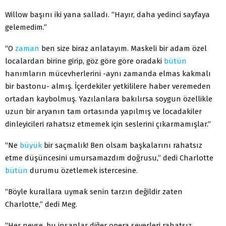
Willow başını iki yana salladı. “Hayır, daha yedinci sayfaya
gelemedim.”
“O
zaman
ben size biraz anlatayım. Maskeli bir adam özel
localardan birine girip, göz göre göre oradaki
bütün
hanımların mücevherlerini -aynı zamanda elmas kakmalı
bir bastonu- almış. İçerdekiler yetkililere haber veremeden
ortadan kaybolmuş. Yazılanlara bakılırsa soygun özellikle
uzun bir aryanın tam ortasında yapılmış ve locadakiler
dinleyicileri rahatsız etmemek için seslerini çıkarmamışlar.”
“Ne
büyük
bir saçmalık! Ben olsam başkalarını rahatsız
etme düşüncesini umursamazdım doğrusu,” dedi Charlotte
bütün
durumu özetlemek istercesine.
“Böyle kurallara uymak senin tarzın değildir zaten
Charlotte,” dedi Meg.
“Her neyse, bu insanlar diğer opera severleri rahatsız