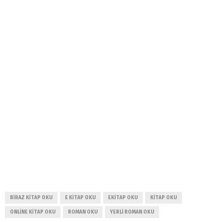
BIRAZ KITAP OKU
E KITAP OKU
EKITAP OKU
KITAP OKU
ONLINE KITAP OKU
ROMAN OKU
YERLI ROMAN OKU