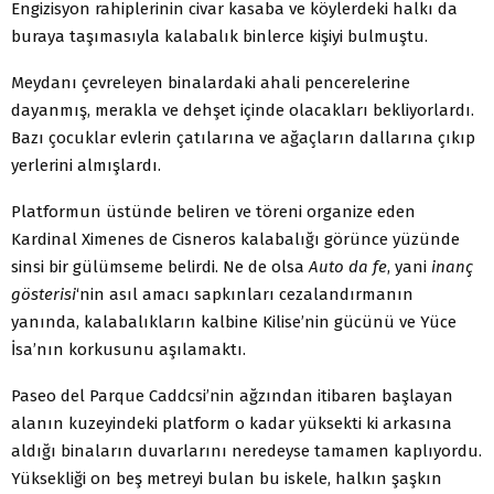
Engizisyon rahiplerinin civar kasaba ve köylerdeki halkı da
buraya taşımasıyla kalabalık binlerce kişiyi bulmuştu.
Meydanı çevreleyen binalardaki ahali pencerelerine
dayanmış, merakla ve dehşet içinde olacakları bekliyorlardı.
Bazı çocuklar evlerin çatılarına ve ağaçların dallarına çıkıp
yerlerini almışlardı.
Platformun üstünde beliren ve töreni organize eden
Kardinal Ximenes de Cisneros kalabalığı görünce yüzünde
sinsi bir gülümseme belirdi. Ne de olsa
Auto da fe
, yani
inanç
gösterisi
‘nin asıl amacı sapkınları cezalandırmanın
yanında, kalabalıkların kalbine Kilise’nin gücünü ve Yüce
İsa’nın korkusunu aşılamaktı.
Paseo del Parque Caddcsi’nin ağzından itibaren başlayan
alanın kuzeyindeki platform o kadar yüksekti ki arkasına
aldığı binaların duvarlarını neredeyse tamamen kaplıyordu.
Yüksekliği on beş metreyi bulan bu iskele, halkın şaşkın