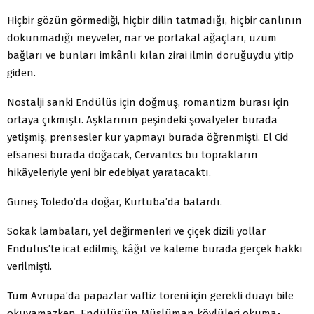
Hiçbir gözün görmediği, hiçbir dilin tatmadığı, hiçbir canlının
dokunmadığı meyveler, nar ve portakal ağaçları, üzüm
bağları ve bunları imkânlı kılan zirai ilmin doruğuydu yitip
giden.
Nostalji sanki Endülüs için doğmuş, romantizm burası için
ortaya çıkmıştı. Aşklarının peşindeki şövalyeler burada
yetişmiş, prensesler kur yapmayı burada öğrenmişti. El Cid
efsanesi burada doğacak, Cervantcs bu toprakların
hikâyeleriyle yeni bir edebiyat yaratacaktı.
Güneş Toledo’da doğar, Kurtuba’da batardı.
Sokak lambaları, yel değirmenleri ve çiçek dizili yollar
Endülüs’te icat edilmiş, kâğıt ve kaleme burada gerçek hakkı
verilmişti.
Tüm Avrupa’da papazlar vaftiz töreni için gerekli duayı bile
okuyamazken, Endülüs’ün Müslüman köylüleri okuma-