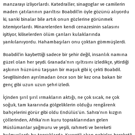
manzarayı izliyorlardı. Katedraller, sinagoglar ve camilerin
maden çatılarının parıltısı Boabdil’in öyle gözünü alıyordu
ki, sanki binalar bile artık onun gözlerine görünmek
istemiyorlardı. Minarelerden kendi cenazesinin salasını
işitiyor, kiliselerden ölüm çanları kulaklarında
yankılanıyordu. Hahambaşıları onu çoktan gömmüşlerdi.
Boabdil’in kaybettiği sadece bir şehir değil, insanlık namına
güzel olan her şeydi. Granada’nın ışıltısını izledikçe, yitirdiği
aşkının hüznünü taşıyan bir maşuk gibi iç çekti Boabdil.
Sevgilisinden ayrılmadan önce son bir kez ona bakan bir
genç gibi uzun uzun şehri izledi.
İçinden şırıl şırıl ırmakların aktığı, ne çok sıcak, ne çok
soğuk, tam kararında gölgeliklerin olduğu rengârenk
bahçelerini görür gibi oldu Endülüs’ün. Sahra’nın kızgın
çöllerinden, Afrika’nın kuru topraklarından gelen
Müslümanlar yağmuru ve yeşili, rahmeti ve bereketi
bulmuşlardı bu topraklarda. Kuvvetli akan nehirler, bereketli