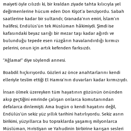
maiyeti öyle cılızdı ki, bir kraldan ziyade tahta kılıcıyla yel
değirmenlerine hücum eden Don Kişot’a benziyordu. Sabah
saatlerine kadar bir sultandı; Granada’nın emiri, İslam’ın
halifesi, Endülüs’ün tek Müslüman hâkimiydi. Şimdi ise
kafasındaki beyaz sarığı bir mezar taşı kadar ağırdı ve
bulunduğu tepede esen rüzgârın havalandırdığı kırmızı
pelerini, onun için artık kefenden farksızdı.
“Ağlama!” diye söylendi annesi.
Boabdil hıçkırıyordu. Gözleri az önce anahtarlarını kendi
elleriyle teslim ettiği El Hamra’nın duvarları kadar kırmızıydı.
İnsan ölmek üzereyken tüm hayatının gözünün önünden
akıp geçtiğini emrinde çalışan onlarca komutanından
defalarca dinlemişti. Ama bugün o kendi hayatını değil,
Endülüs’ün sekiz yüz yıllık tarihini hatırlıyordu. Sekiz asrın
birikimi, yüzyıllarca bu topraklarda yaşamış milyonlarca
Müslüman, Hıristiyan ve Yahudinin birbirine karışan sesleri