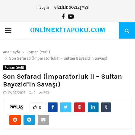
İletişim
GİZLİLİK SÖZLEŞMESİ
Facebook
Youtube
ONLİNEKİTAPOKU.COM
PRIMARY
MENU
Ana Sayfa
Roman (Yerli)
Son Sefarad (İmparatorluk II – Sultan Bayezid’in Savaşı)
Roman (Yerli)
Son Sefarad (İmparatorluk II – Sultan
Bayezid’in Savaşı)
19/07/2025
0
293
PAYLAŞ
0