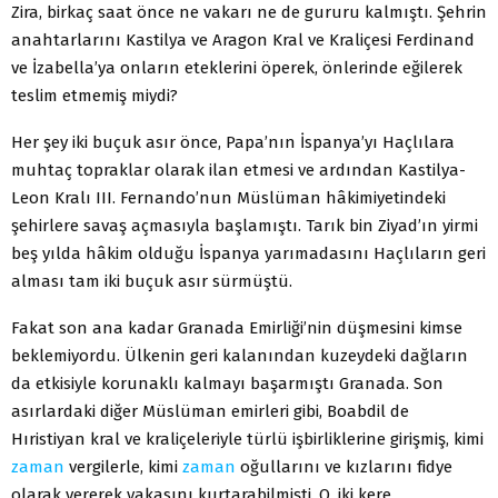
Zira, birkaç saat önce ne vakarı ne de gururu kalmıştı. Şehrin
anahtarlarını Kastilya ve Aragon Kral ve Kraliçesi Ferdinand
ve İzabella’ya onların eteklerini öperek, önlerinde eğilerek
teslim etmemiş miydi?
Her şey iki buçuk asır önce, Papa’nın İspanya’yı Haçlılara
muhtaç topraklar olarak ilan etmesi ve ardından Kastilya-
Leon Kralı III. Fernando’nun Müslüman hâkimiyetindeki
şehirlere savaş açmasıyla başlamıştı. Tarık bin Ziyad’ın yirmi
beş yılda hâkim olduğu İspanya yarımadasını Haçlıların geri
alması tam iki buçuk asır sürmüştü.
Fakat son ana kadar Granada Emirliği’nin düşmesini kimse
beklemiyordu. Ülkenin geri kalanından kuzeydeki dağların
da etkisiyle korunaklı kalmayı başarmıştı Granada. Son
asırlardaki diğer Müslüman emirleri gibi, Boabdil de
Hıristiyan kral ve kraliçeleriyle türlü işbirliklerine girişmiş, kimi
zaman
vergilerle, kimi
zaman
oğullarını ve kızlarını fidye
olarak vererek yakasını kurtarabilmişti. O, iki kere