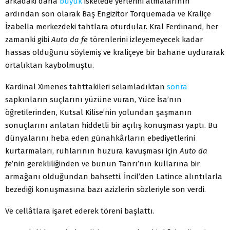
arkadaki daha
büyük
iskelede yerlerini almalarının
ardından son olarak Baş Engizitor Torquemada ve Kraliçe
İzabella merkezdeki tahtlara oturdular. Kral Ferdinand, her
zamanki gibi
Auto da fe
törenlerini izleyemeyecek kadar
hassas olduğunu söylemiş ve kraliçeye bir bahane uydurarak
ortalıktan kaybolmuştu.
Kardinal Ximenes tahttakileri selamladıktan
sonra
sapkınların suçlarını yüzüne vuran, Yüce İsa’nın
öğretilerinden, Kutsal Kilise’nin yolundan şaşmanın
sonuçlarını anlatan hiddetli bir açılış konuşması yaptı. Bu
dünyalarını heba eden günahkârların ebediyetlerini
kurtarmaları, ruhlarının huzura kavuşması için
Auto da
fe
’nin gerekliliğinden ve bunun Tanrı’nın kullarına bir
armağanı olduğundan bahsetti. İncil’den Latince alıntılarla
bezediği konuşmasına bazı azizlerin sözleriyle son verdi.
Ve cellâtlara işaret ederek töreni başlattı.