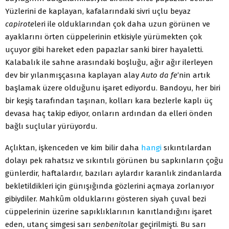
Yüzlerini de kaplayan, kafalarındaki sivri uçlu beyaz
capirote
leri ile olduklarından çok daha uzun görünen ve
ayaklarını örten cüppelerinin etkisiyle yürümekten çok
uçuyor gibi hareket eden papazlar sanki birer hayaletti.
Kalabalık ile sahne arasındaki boşluğu, ağır ağır ilerleyen
dev bir yılanmışçasına kaplayan alay
Auto da fe
‘nin artık
başlamak üzere olduğunu işaret ediyordu. Bandoyu, her biri
bir keşiş tarafından taşınan, kolları kara bezlerle kaplı üç
devasa haç takip ediyor, onların ardından da elleri önden
bağlı suçlular yürüyordu.
Açlıktan, işkenceden ve kim bilir daha
hangi
sıkıntılardan
dolayı pek rahatsız ve sıkıntılı görünen bu sapkınların çoğu
günlerdir, haftalardır, bazıları aylardır karanlık zindanlarda
bekletildikleri için günışığında gözlerini açmaya zorlanıyor
gibiydiler. Mahkûm olduklarını gösteren siyah çuval bezi
cüppelerinin üzerine sapıklıklarının kanıtlandığını işaret
eden, utanç simgesi sarı
senbenito
lar geçirilmişti. Bu sarı