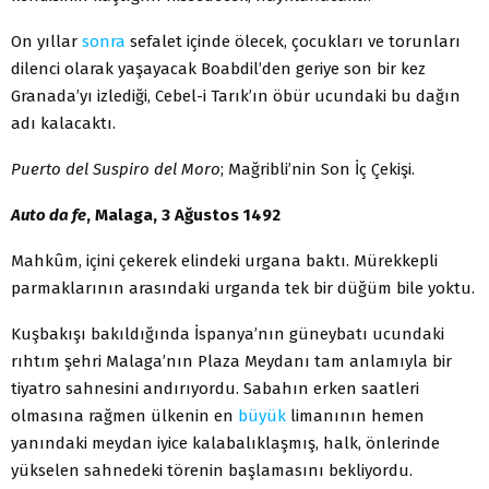
On yıllar
sonra
sefalet içinde ölecek, çocukları ve torunları
dilenci olarak yaşayacak Boabdil’den geriye son bir kez
Granada’yı izlediği, Cebel-i Tarık’ın öbür ucundaki bu dağın
adı kalacaktı.
Puerto del Suspiro del Moro
; Mağribli’nin Son İç Çekişi.
Auto da fe
, Malaga, 3 Ağustos 1492
Mahkûm, içini çekerek elindeki urgana baktı. Mürekkepli
parmaklarının arasındaki urganda tek bir düğüm bile yoktu.
Kuşbakışı bakıldığında İspanya’nın güneybatı ucundaki
rıhtım şehri Malaga’nın Plaza Meydanı tam anlamıyla bir
tiyatro sahnesini andırıyordu. Sabahın erken saatleri
olmasına rağmen ülkenin en
büyük
limanının hemen
yanındaki meydan iyice kalabalıklaşmış, halk, önlerinde
yükselen sahnedeki törenin başlamasını bekliyordu.