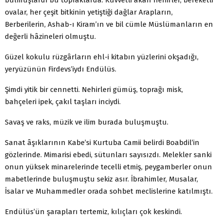
ovalar, her çeşit bitkinin yetiştiği dağlar Arapların,
Berberilerin, Ashab-ı Kiram’ın ve bil cümle Müslümanların en
değerli hâzineleri olmuştu.
Güzel kokulu rüzgârların ehl-i kitabın yüzlerini okşadığı,
yeryüzünün Firdevs’iydı Endülüs.
Şimdi yitik bir cennetti. Nehirleri gümüş, toprağı misk,
bahçeleri ipek, çakıl taşları inciydi.
Savaş ve raks, müzik ve ilim burada buluşmuştu.
Sanat âşıklarının Kabe’si Kurtuba Camii belirdi Boabdil’in
gözlerinde. Mimarisi ebedi, sütunları sayısızdı. Melekler sanki
onun yüksek minarelerinde tecelli etmiş, peygamberler onun
mabetlerinde buluşmuştu sekiz asır. İbrahimler, Musalar,
İsalar ve Muhammedler orada sohbet meclislerine katılmıştı.
Endülüs’ün şarapları tertemiz, kılıçları çok keskindi.