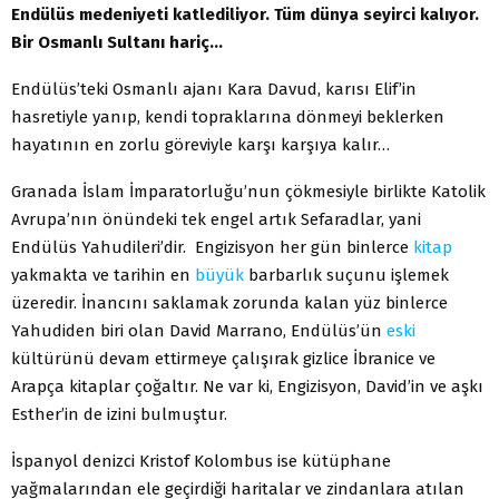
Endülüs medeniyeti katlediliyor. Tüm dünya seyirci kalıyor.
Bir Osmanlı Sultanı hariç…
Endülüs’teki Osmanlı ajanı Kara Davud, karısı Elif’in
hasretiyle yanıp, kendi topraklarına dönmeyi beklerken
hayatının en zorlu göreviyle karşı karşıya kalır…
Granada İslam İmparatorluğu’nun çökmesiyle birlikte Katolik
Avrupa’nın önündeki tek engel artık Sefaradlar, yani
Endülüs Yahudileri’dir. Engizisyon her gün binlerce
kitap
yakmakta ve tarihin en
büyük
barbarlık suçunu işlemek
üzeredir. İnancını saklamak zorunda kalan yüz binlerce
Yahudiden biri olan David Marrano, Endülüs’ün
eski
kültürünü devam ettirmeye çalışırak gizlice İbranice ve
Arapça kitaplar çoğaltır. Ne var ki, Engizisyon, David’in ve aşkı
Esther’in de izini bulmuştur.
İspanyol denizci Kristof Kolombus ise kütüphane
yağmalarından ele geçirdiği haritalar ve zindanlara atılan