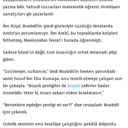
yazma bilir, Yahudi tüccarları matematik öğrenir, Hıristiyan
sanatçıları şiir yazarlardı.
İbn Rüşd, Boabdil’in şimdi gözleriyle süzdüğü binalarda
Aristo’yu yorumlamıştı. İbn Arabî, bu topraklarda kalpleri
fethetmiş, Maimonides Tevrat’ı burada öğrenmişti.
Sadece İslam’ın değil, tüm insanlığın ortak mirasıydı yitip
giden.
“Üzülmeyin, sultanım,” dedi Boabdil’in hemen yanındaki
veziri Yusuf bin Ebu Kumaşa, onu teselli etmeye çalışan son
bir çabayla. “Büyük yenilgiler de
büyük
zaferler kadar
önemlidir. Yeter ki, insan vakarı elden bırakmasın.”
“Benimkine eşdeğer yenilgi mi var?!” diye cevapladı Boabdil
içini çekerek.
Üstelik vezirinin onu teselliye çalıştığını pekâlâ biliyordu.