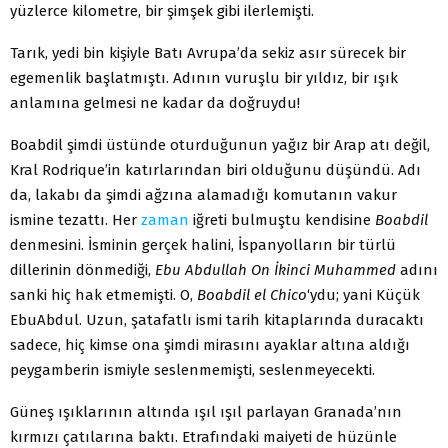
yüzlerce kilometre, bir şimşek gibi ilerlemişti.
Tarık, yedi bin kişiyle Batı Avrupa’da sekiz asır sürecek bir
egemenlik başlatmıştı. Adının vuruşlu bir yıldız, bir ışık
anlamına gelmesi ne kadar da doğruydu!
Boabdil şimdi üstünde oturduğunun yağız bir Arap atı değil,
Kral Rodrique’in katırlarından biri olduğunu düşündü. Adı
da, lakabı da şimdi ağzına alamadığı komutanın vakur
ismine tezattı. Her
zaman
iğreti bulmuştu kendisine
Boabdil
denmesini. İsminin gerçek halini, İspanyolların bir türlü
dillerinin dönmediği,
Ebu Abdullah On İkinci Muhammed
adını
sanki hiç hak etmemişti. O,
Boabdil el Chico
‘ydu; yani Küçük
EbuAbdul. Uzun, şatafatlı ismi tarih kitaplarında duracaktı
sadece, hiç kimse ona şimdi mirasını ayaklar altına aldığı
peygamberin ismiyle seslenmemişti, seslenmeyecekti.
Güneş ışıklarının altında ışıl ışıl parlayan Granada’nın
kırmızı çatılarına baktı. Etrafındaki maiyeti de hüzünle