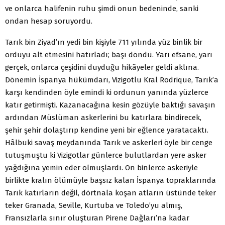
ve onlarca halifenin ruhu şimdi onun bedeninde, sanki
ondan hesap soruyordu.
Tarık bin Ziyad’ın yedi bin kişiyle 711 yılında yüz binlik bir
orduyu alt etmesini hatırladı; başı döndü. Yarı efsane, yarı
gerçek, onlarca çeşidini duyduğu hikâyeler geldi aklına.
Dönemin İspanya hükümdarı, Vizigotlu Kral Rodrique, Tarık’a
karşı kendinden öyle emindi ki ordunun yanında yüzlerce
katır getirmişti. Kazanacağına kesin gözüyle baktığı savaşın
ardından Müslüman askerlerini bu katırlara bindirecek,
şehir şehir dolaştırıp kendine yeni bir eğlence yaratacaktı.
Hâlbuki savaş meydanında Tarık ve askerleri öyle bir cenge
tutuşmuştu ki Vizigotlar günlerce bulutlardan yere asker
yağdığına yemin eder olmuşlardı. On binlerce askeriyle
birlikte kralın ölümüyle başsız kalan İspanya topraklarında
Tarık katırların değil, dörtnala koşan atların üstünde teker
teker Granada, Seville, Kurtuba ve Toledo’yu almış,
Fransızlarla sınır oluşturan Pirene Dağları’na kadar