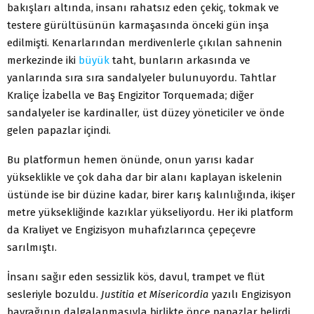
bakışları altında, insanı rahatsız eden çekiç, tokmak ve
testere gürültüsünün karmaşasında önceki gün inşa
edilmişti. Kenarlarından merdivenlerle çıkılan sahnenin
merkezinde iki
büyük
taht, bunların arkasında ve
yanlarında sıra sıra sandalyeler bulunuyordu. Tahtlar
Kraliçe İzabella ve Baş Engizitor Torquemada; diğer
sandalyeler ise kardinaller, üst düzey yöneticiler ve önde
gelen papazlar içindi.
Bu platformun hemen önünde, onun yarısı kadar
yükseklikle ve çok daha dar bir alanı kaplayan iskelenin
üstünde ise bir düzine kadar, birer karış kalınlığında, ikişer
metre yüksekliğinde kazıklar yükseliyordu. Her iki platform
da Kraliyet ve Engizisyon muhafızlarınca çepeçevre
sarılmıştı.
İnsanı sağır eden sessizlik kös, davul, trampet ve flüt
sesleriyle bozuldu.
Justitia et Misericordia
yazılı Engizisyon
bayrağının dalgalanmasıyla birlikte önce papazlar belirdi.