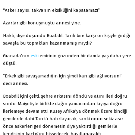
“Asker sayısı, takvanın eksikliğini kapatamaz!”
Azarlar gibi konuşmuştu annesi yine.
Haklı, diye düşündü Boabdil. Tarık bire karşı on kişiyle girdiği
savaşla bu toprakları kazanmamış mıydı?
Granada’nın
eski
emirinin gözünden bir damla yaş daha yere
düştü.
“Erkek gibi savaşamadığın için şimdi karı gibi ağlıyorsun!”
dedi annesi.
Boabdil içini çekti, şehre arkasını döndü ve atını ileri doğru
sürdü. Maiyetiyle birlikte dağın yamacından kıyıya doğru
ilerlemeye devam etti. Kuzey Afrika’ya dönmek üzere bindiği
gemilerde dahi Tarık’ı hatırlayacak, sanki onun sekiz asır
önce askerleri geri dönemesin diye yaktırdığı gemilerle
kendisinin kaçtığını hissedecek, hayıflanacaktı.