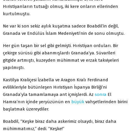
Hıristiyanların tutsağı olmuş, iki kere onların ellerinden
kurtulmuştu.
Ne var ki son sekiz aylık kuşatma sadece Boabdil’in değil,
Granada ve Endülüs İslam Medeniyeti’nin de sonu olmuştu.
Her gün taşan bir sel gibi gelmişti. Hıristiyan orduları. Bir
çekirge sürüsü gibi abanmışlardı Granada’ya. Süvarileri
gitgide artmıştı, kuzeyden mühimmat ve erzak takviyeleri
yapılmıştı.
Kastilya Kraliçesi İzabella ve Aragon Kralı Ferdinand
evlilikleriyle bütünleşen Hıristiyan İspanya Birliği’ni
Granada’yla tamamlamaya ant içmişlerdi. Az
sonra
El
Hamra’nın içinde yeryüzünün en
büyük
vahşetlerinden birini
başlatmak üzereydiler.
Boabdil, “Keşke biraz daha askerimiz olsaydı, biraz daha
mühimmatımız,” dedi. “Keşke!”