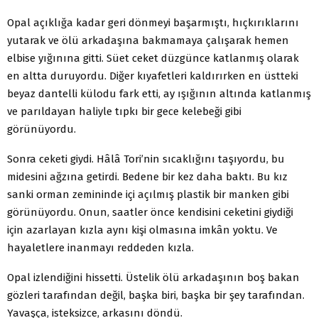
Opal açıklığa kadar geri dönmeyi başarmıştı, hıçkırıklarını
yutarak ve ölü arkadaşına bakmamaya çalışarak hemen
elbise yığınına gitti. Süet ceket düzgünce katlanmış olarak
en altta duruyordu. Diğer kıyafetleri kaldırırken en üstteki
beyaz dantelli külodu fark etti, ay ışığının altında katlanmış
ve parıldayan haliyle tıpkı bir gece kelebeği gibi
görünüyordu.
Sonra ceketi giydi. Hâlâ Tori’nin sıcaklığını taşıyordu, bu
midesini ağzına getirdi. Bedene bir kez daha baktı. Bu kız
sanki orman zemininde içi açılmış plastik bir manken gibi
görünüyordu. Onun, saatler önce kendisini ceketini giydiği
için azarlayan kızla aynı kişi olmasına imkân yoktu. Ve
hayaletlere inanmayı reddeden kızla.
Opal izlendiğini hissetti. Üstelik ölü arkadaşının boş bakan
gözleri tarafından değil, başka biri, başka bir şey tarafından.
Yavaşça, isteksizce, arkasını döndü.