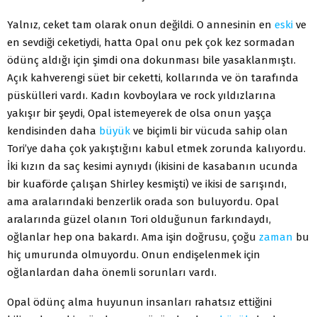
Yalnız, ceket tam olarak onun değildi. O annesinin en
eski
ve
en sevdiği ceketiydi, hatta Opal onu pek çok kez sormadan
ödünç aldığı için şimdi ona dokunması bile yasaklanmıştı.
Açık kahverengi süet bir ceketti, kollarında ve ön tarafında
püskülleri vardı. Kadın kovboylara ve rock yıldızlarına
yakışır bir şeydi, Opal istemeyerek de olsa onun yaşça
kendisinden daha
büyük
ve biçimli bir vücuda sahip olan
Tori’ye daha çok yakıştığını kabul etmek zorunda kalıyordu.
İki kızın da saç kesimi aynıydı (ikisini de kasabanın ucunda
bir kuaförde çalışan Shirley kesmişti) ve ikisi de sarışındı,
ama aralarındaki benzerlik orada son buluyordu. Opal
aralarında güzel olanın Tori olduğunun farkındaydı,
oğlanlar hep ona bakardı. Ama işin doğrusu, çoğu
zaman
bu
hiç umurunda olmuyordu. Onun endişelenmek için
oğlanlardan daha önemli sorunları vardı.
Opal ödünç alma huyunun insanları rahatsız ettiğini