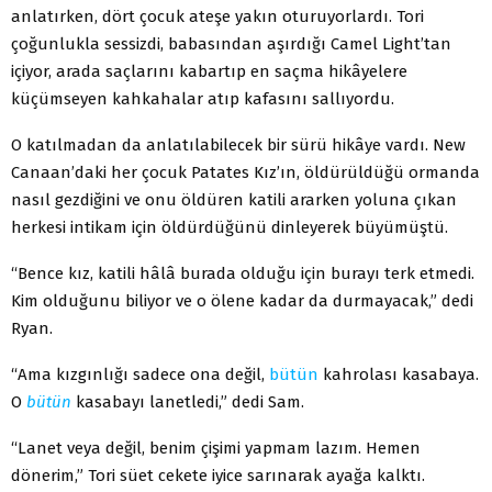
anlatırken, dört çocuk ateşe yakın oturuyorlardı. Tori
çoğunlukla sessizdi, babasından aşırdığı Camel Light’tan
içiyor, arada saçlarını kabartıp en saçma hikâyelere
küçümseyen kahkahalar atıp kafasını sallıyordu.
O katılmadan da anlatılabilecek bir sürü hikâye vardı. New
Canaan’daki her çocuk Patates Kız’ın, öldürüldüğü ormanda
nasıl gezdiğini ve onu öldüren katili ararken yoluna çıkan
herkesi intikam için öldürdüğünü dinleyerek büyümüştü.
“Bence kız, katili hâlâ burada olduğu için burayı terk etmedi.
Kim olduğunu biliyor ve o ölene kadar da durmayacak,” dedi
Ryan.
“Ama kızgınlığı sadece ona değil,
bütün
kahrolası kasabaya.
O
bütün
kasabayı lanetledi,” dedi Sam.
“Lanet veya değil, benim çişimi yapmam lazım. Hemen
dönerim,” Tori süet cekete iyice sarınarak ayağa kalktı.