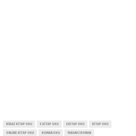
BIRAZ KITAP OKU
E KITAP OKU
EKITAP OKU
KITAP OKU
ONLINE KITAP OKU
ROMAN OKU
YABANCI ROMAN