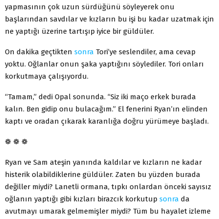
yapmasının çok uzun sürdüğünü söyleyerek onu
başlarından savdılar ve kızların bu işi bu kadar uzatmak için
ne yaptığı üzerine tartışıp iyice bir güldüler.
On dakika geçtikten
sonra
Tori’ye seslendiler, ama cevap
yoktu. Oğlanlar onun şaka yaptığını söylediler. Tori onları
korkutmaya çalışıyordu.
“Tamam,” dedi Opal sonunda. “Siz iki maço erkek burada
kalın. Ben gidip onu bulacağım.” El fenerini Ryan’ın elinden
kaptı ve oradan çıkarak karanlığa doğru yürümeye başladı.
❁ ❁ ❁
Ryan ve Sam ateşin yanında kaldılar ve kızların ne kadar
histerik olabildiklerine güldüler. Zaten bu yüzden burada
değiller miydi? Lanetli ormana, tıpkı onlardan önceki sayısız
oğlanın yaptığı gibi kızları birazcık korkutup
sonra
da
avutmayı umarak gelmemişler miydi? Tüm bu hayalet izleme