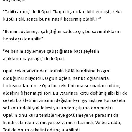
“Tabii canım,” dedi Opal. “Kapı dışarıdan kilitlenmişti, zekâ
küpü. Peki, sence bunu nasıl becermiş olabilir?”
“Benim söylemeye çalıştığım sadece şu, bu saçmalıkların
hepsi açıklanabilir.”
“Ve benim söylemeye çalıştığımsa bazı şeylerin
açıklanamayacağı,” dedi Opal.
Opal, ceket yüzünden Tori’nin hâlâ kendisine kızgın
olduğunu biliyordu. O gün öğlen, henüz oğlanlarla
buluşmadan önce Opal’in, ceketini ona sormadan ödünç
aldığını öğrenmişti Tori. Bu yeterince kötü değilmiş gibi bir de
ceketi bisikletinin zincirini değiştirirken giymişti ve Tori ceketin
sol kolundaki yağ lekesi yüzünden çılgına dönmüştü.
Opal’in onu kuru temizlemeye götürmeye ve parasını da
kendi cebinden vermeye söz vermesi lazımdı. Ve bu arada,
Tori de onun ceketini ödünç alabilirdi.