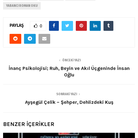
YABANCI ROMAN OKU
PAYLAŞ
0
ÖNCEKI YAZI
İnanç Psikolojisi; Ruh, Beyin ve Akıl Üçgeninde İnsan
Oğlu
SONRAKI YAZI
Ayşegül Çelik – Şehper, Dehlizdeki Kuş
BENZER İÇERİKLER