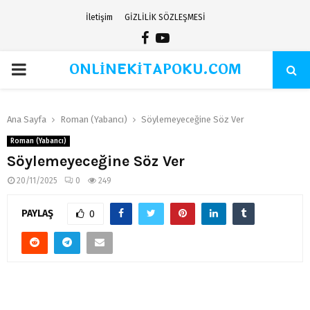
İletişim
GİZLİLİK SÖZLEŞMESİ
Facebook
Youtube
ONLİNEKİTAPOKU.COM
PRIMARY
MENU
Ana Sayfa
Roman (Yabancı)
Söylemeyeceğine Söz Ver
Roman (Yabancı)
Söylemeyeceğine Söz Ver
20/11/2025
0
249
PAYLAŞ
0