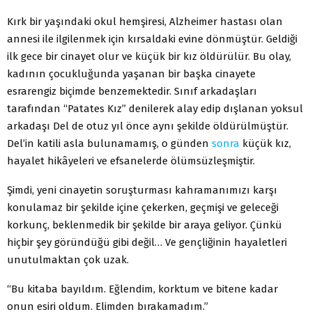
Kırk bir yaşındaki okul hemşiresi, Alzheimer hastası olan
annesi ile ilgilenmek için kırsaldaki evine dönmüştür. Geldiği
ilk gece bir cinayet olur ve küçük bir kız öldürülür. Bu olay,
kadının çocukluğunda yaşanan bir başka cinayete
esrarengiz biçimde benzemektedir. Sınıf arkadaşları
tarafından “Patates Kız” denilerek alay edip dışlanan yoksul
arkadaşı Del de otuz yıl önce aynı şekilde öldürülmüştür.
Del’in katili asla bulunamamış, o günden
sonra
küçük kız,
hayalet hikâyeleri ve efsanelerde ölümsüzleşmiştir.
Şimdi, yeni cinayetin soruşturması kahramanımızı karşı
konulamaz bir şekilde içine çekerken, geçmişi ve geleceği
korkunç, beklenmedik bir şekilde bir araya geliyor. Çünkü
hiçbir şey göründüğü gibi değil… Ve gençliğinin hayaletleri
unutulmaktan çok uzak.
“Bu kitaba bayıldım. Eğlendim, korktum ve bitene kadar
onun esiri oldum. Elimden bırakamadım.”