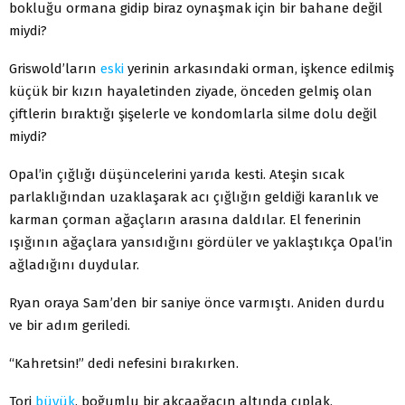
bokluğu ormana gidip biraz oynaşmak için bir bahane değil
miydi?
Griswold’ların
eski
yerinin arkasındaki orman, işkence edilmiş
küçük bir kızın hayaletinden ziyade, önceden gelmiş olan
çiftlerin bıraktığı şişelerle ve kondomlarla silme dolu değil
miydi?
Opal’in çığlığı düşüncelerini yarıda kesti. Ateşin sıcak
parlaklığından uzaklaşarak acı çığlığın geldiği karanlık ve
karman çorman ağaçların arasına daldılar. El fenerinin
ışığının ağaçlara yansıdığını gördüler ve yaklaştıkça Opal’in
ağladığını duydular.
Ryan oraya Sam’den bir saniye önce varmıştı. Aniden durdu
ve bir adım geriledi.
“Kahretsin!” dedi nefesini bırakırken.
Tori
büyük
, boğumlu bir akçaağacın altında çıplak,