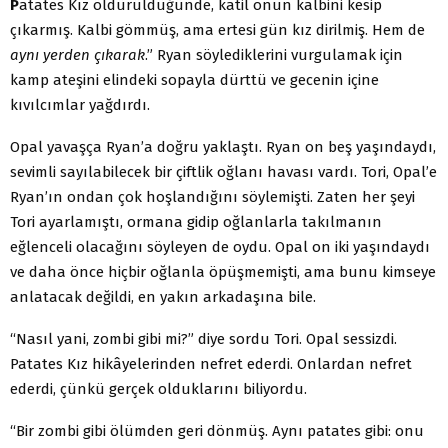
P
atates Kız öldürüldüğünde, katil onun kalbini kesip
çıkarmış. Kalbi gömmüş, ama ertesi gün kız dirilmiş. Hem de
aynı yerden çıkarak
.” Ryan söylediklerini vurgulamak için
kamp ateşini elindeki sopayla dürttü ve gecenin içine
kıvılcımlar yağdırdı.
Opal yavaşça Ryan’a doğru yaklaştı. Ryan on beş yaşındaydı,
sevimli sayılabilecek bir çiftlik oğlanı havası vardı. Tori, Opal’e
Ryan’ın ondan çok hoşlandığını söylemişti. Zaten her şeyi
Tori ayarlamıştı, ormana gidip oğlanlarla takılmanın
eğlenceli olacağını söyleyen de oydu. Opal on iki yaşındaydı
ve daha önce hiçbir oğlanla öpüşmemişti, ama bunu kimseye
anlatacak değildi, en yakın arkadaşına bile.
“Nasıl yani, zombi gibi mi?” diye sordu Tori. Opal sessizdi.
Patates Kız hikâyelerinden nefret ederdi. Onlardan nefret
ederdi, çünkü gerçek olduklarını biliyordu.
“Bir zombi gibi ölümden geri dönmüş. Aynı patates gibi: onu