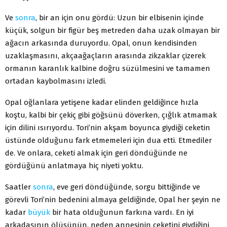
Ve
sonra
, bir an için onu gördü: Uzun bir elbisenin içinde
küçük, solgun bir figür beş metreden daha uzak olmayan bir
ağacın arkasında duruyordu. Opal, onun kendisinden
uzaklaşmasını, akçaağaçların arasında zikzaklar çizerek
ormanın karanlık kalbine doğru süzülmesini ve tamamen
ortadan kaybolmasını izledi.
Opal oğlanlara yetişene kadar elinden geldiğince hızla
koştu, kalbi bir çekiç gibi göğsünü döverken, çığlık atmamak
için dilini ısırıyordu. Tori’nin akşam boyunca giydiği ceketin
üstünde olduğunu fark etmemeleri için dua etti. Etmediler
de. Ve onlara, ceketi almak için geri döndüğünde ne
gördüğünü anlatmaya hiç niyeti yoktu.
Saatler
sonra
, eve geri döndüğünde, sorgu bittiğinde ve
görevli Tori’nin bedenini almaya geldiğinde, Opal her şeyin ne
kadar
büyük
bir hata olduğunun farkına vardı. En iyi
arkadaşının ölüsünün, neden annesinin ceketini giydiğini