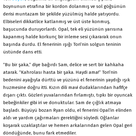
boynunun etrafına bir kordon dolanmış ve sol göğsünün
derisi muntazam bir şekilde yüzülmüş halde yatıyordu.
Elbiseleri dikkatlice katlanmış ve üst üste konmuş,
başucunda duruyorlardı. Opal, tek eli yüzünün yarısına
kapanmış halde korkunç bir inleme sesi çıkararak onun
başında durdu. El fenerinin ışığı Tori’nin solgun teninin
üstünde dans etti.
“Bu bir şaka,” diye bağırdı Sam, delice ve sert bir kahkaha
atarak. “Kahrolası hasta bir şaka. Haydi ama!” Tori’nin
bedenini ayağıyla dürttü ve yüzünü el fenerinin yaydığı ışık
huzmesine doğru itti. Kızın dili mavi dudaklarından hafifçe
dışarı çıktı. Gözleri yuvalarından fırlamıştı, tıpkı bir oyuncak
bebeğinkiler gibi iri ve donuktular. Sam de çığlık atmaya
başladı. Büyüyü bozan Ryan oldu, el fenerini Opal’in elinden
aldı ve yardım çağırmaları gerektiğini söyledi. Oğlanlar
koşarak uzaklaştılar ve hemen arkalarından gelen Opal geri
döndüğünde, bunu fark etmediler.