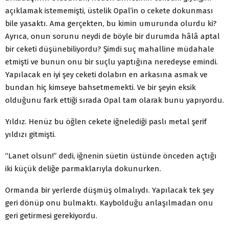
açıklamak istememişti, üstelik Opal’in o cekete dokunması
bile yasaktı. Ama gerçekten, bu kimin umurunda olurdu ki?
Ayrıca, onun sorunu neydi de böyle bir durumda hâlâ aptal
bir ceketi düşünebiliyordu? Şimdi suç mahalline müdahale
etmişti ve bunun onu bir suçlu yaptığına neredeyse emindi.
Yapılacak en iyi şey ceketi dolabın en arkasına asmak ve
bundan hiç kimseye bahsetmemekti. Ve bir şeyin eksik
olduğunu fark ettiği sırada Opal tam olarak bunu yapıyordu.
Yıldız. Henüz bu öğlen cekete iğnelediği paslı metal şerif
yıldızı gitmişti.
“Lanet olsun!” dedi, iğnenin süetin üstünde önceden açtığı
iki küçük deliğe parmaklarıyla dokunurken.
Ormanda bir yerlerde düşmüş olmalıydı. Yapılacak tek şey
geri dönüp onu bulmaktı. Kaybolduğu anlaşılmadan onu
geri getirmesi gerekiyordu.