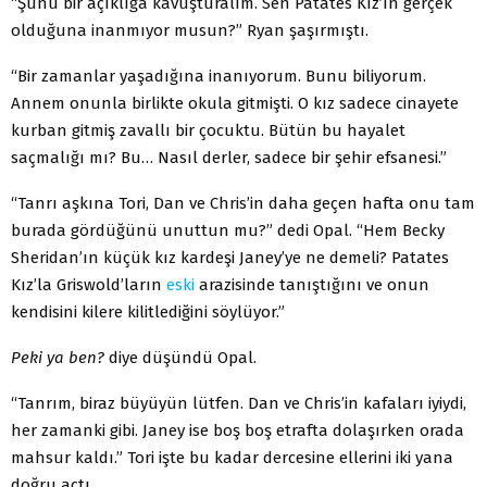
“Şunu bir açıklığa kavuşturalım. Sen Patates Kız’ın gerçek
olduğuna inanmıyor musun?” Ryan şaşırmıştı.
“Bir zamanlar yaşadığına inanıyorum. Bunu biliyorum.
Annem onunla birlikte okula gitmişti. O kız sadece cinayete
kurban gitmiş zavallı bir çocuktu. Bütün bu hayalet
saçmalığı mı? Bu… Nasıl derler, sadece bir şehir efsanesi.”
“Tanrı aşkına Tori, Dan ve Chris’in daha geçen hafta onu tam
burada gördüğünü unuttun mu?” dedi Opal. “Hem Becky
Sheridan’ın küçük kız kardeşi Janey’ye ne demeli? Patates
Kız’la Griswold’ların
eski
arazisinde tanıştığını ve onun
kendisini kilere kilitlediğini söylüyor.”
Peki ya ben?
diye düşündü Opal.
“Tanrım, biraz büyüyün lütfen. Dan ve Chris’in kafaları iyiydi,
her zamanki gibi. Janey ise boş boş etrafta dolaşırken orada
mahsur kaldı.” Tori işte bu kadar dercesine ellerini iki yana
doğru açtı.