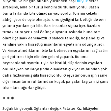
biliyordu ve bir gün bunun yüzünden başı
büyük
derde
girebilirdi, ama bir türlü kendini durduramıyordu. Bazen
bunu farkında bile olmadan yapıyordu. Tori’nin ceketini
aldığı gece de öyle olmuştu, onu giydiğini fark ettiğinde evin
yolunu yarılamıştı bile. Bazı insanlar sigara içer. Bazıları
tırnaklarını yer. Opal ödünç alıyordu. Aslında buna tam
olarak çalmak denemezdi. O sadece tanıdığı, hoşlandığı ve
kendine yakın hissettiği insanların eşyalarını ödünç alırdı.
Ve kimse alındıklarını bile fark etmeden eşyalarını sağ salim
geri götürmek için elinden geleni yapardı. Bu onu
heyecanlandırıyordu. Öyle bir histi ki, diğerlerinin eşyaları
onunlayken on iki-yaşında olmaktan çıkıyor ve bundan çok
daha fazlasıymış gibi hissediyordu. O eşyalar onun için sanki
diğer insanların ruhlarından küçük parçalar taşıyan iyi şans
tılsımları, uğurlar gibiydi.
❁ ❁ ❁
Soğuk bir geceydi. Oğlanlar değişik Patates Kız hikâyeleri