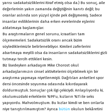
yarısı sadakatsizliklerini itiraf etmiş olsa da.) Bu sonuç, aile
değerlerinin yakın zamanda değiştiğinin kanıtı değil; bu
oranlar aslında son yüzyıl içinde pek değişmemiş. Sadece
insanlar evliliklerinin daha erken evrelerinde eşlerini
aldatmaya başlamışlar.
Bu araştırmaların genel sorunu, icraatları tam
ölçememeleri. Sadakatsizlik oranı ancak bizim
söylediklerimizle belirlenebiliyor. Kimileri zaferlerini
abartmaya meyilli olsa da insanların sadakatsizliklerini gizli
tutmayı tercih ettikleri kesin.
Biz lisedeyken arkadaşım Mike Chorost okul
arkadaşlarımızın cinsel aktivitelerini ölçebilmek için bir
araştırma yapmaya niyetlenmişti. Dağıtılan anketleri spor
dersi öncesinde soyunma odasında kıkırdayarak
doldurmuştuk. Sonuçlar çok ilgi çekiciydi. Anlaşılıyordu ki,
okulumuzdaki erkeklerin %99’u, kızların %1’i ile seks
yapıyordu. Mahvolmuştum. Bu kızlar kimdi ve ben onlarla
niye tanıştırılmamıştım? Ayrıca
bütün
okulun bekâretini