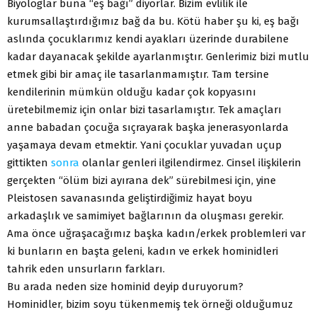
Biyologlar buna “eş bağı” diyorlar. Bizim evlilik ile
kurumsallaştırdığımız bağ da bu. Kötü haber şu ki, eş bağı
aslında çocuklarımız kendi ayakları üzerinde durabilene
kadar dayanacak şekilde ayarlanmıştır. Genlerimiz bizi mutlu
etmek gibi bir amaç ile tasarlanmamıştır. Tam tersine
kendilerinin mümkün olduğu kadar çok kopyasını
üretebilmemiz için onlar bizi tasarlamıştır. Tek amaçları
anne babadan çocuğa sıçrayarak başka jenerasyonlarda
yaşamaya devam etmektir. Yani çocuklar yuvadan uçup
gittikten
sonra
olanlar genleri ilgilendirmez. Cinsel ilişkilerin
gerçekten “ölüm bizi ayırana dek” sürebilmesi için, yine
Pleistosen savanasında geliştirdiğimiz hayat boyu
arkadaşlık ve samimiyet bağlarının da oluşması gerekir.
Ama önce uğraşacağımız başka kadın/erkek problemleri var
ki bunların en başta geleni, kadın ve erkek hominidleri
tahrik eden unsurların farkları.
Bu arada neden size hominid deyip duruyorum?
Hominidler, bizim soyu tükenmemiş tek örneği olduğumuz