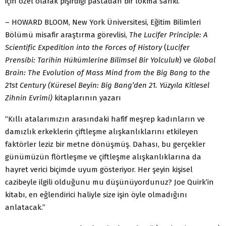
için özel olarak pişirdiği pastadan bir lokma sanki.”
– HOWARD BLOOM, New York Üniversitesi, Eğitim Bilimleri
Bölümü misafir araştırma görevlisi,
The Lucifer Principle: A
Scientific Expedition into the Forces of History
(
Lucifer
Prensibi: Tarihin Hükümlerine Bilimsel Bir Yolculuk
) ve
Global
Brain: The Evolution of Mass Mind from the Big Bang to the
21st Century (Küresel Beyin: Big Bang’den 21. Yüzyıla Kitlesel
Zihnin Evrimi)
kitaplarının yazarı
“Kıllı atalarımızın arasındaki hafif meşrep kadınların ve
damızlık erkeklerin çiftleşme alışkanlıklarını etkileyen
faktörler leziz bir metne dönüşmüş. Dahası, bu gerçekler
günümüzün flörtleşme ve çiftleşme alışkanlıklarına da
hayret verici biçimde uyum gösteriyor. Her şeyin kişisel
cazibeyle ilgili olduğunu mu düşünüyordunuz? Joe Quirk’in
kitabı, en eğlendirici haliyle size işin öyle olmadığını
anlatacak.”