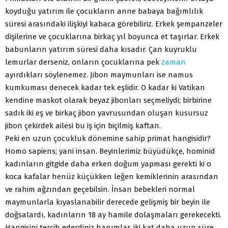
koyduğu yatırım ile çocukların anne babaya bağımlılık
süresi arasındaki ilişkiyi kabaca görebiliriz. Erkek şempanzeler
dişilerine ve çocuklarına birkaç yıl boyunca et taşırlar. Erkek
babunların yatırım süresi daha kısadır. Çan kuyruklu
lemurlar derseniz, onların çocuklarına pek
zaman
ayırdıkları söylenemez. Jibon maymunları ise namus
kumkuması denecek kadar tek eşlidir. O kadar ki Vatikan
kendine maskot olarak beyaz jibonları seçmeliydi; birbirine
sadık iki eş ve birkaç jibon yavrusundan oluşan kusursuz
jibon çekirdek ailesi bu iş için biçilmiş kaftan.
Peki en uzun çocukluk dönemine sahip primat hangisidir?
Homo sapiens; yani insan. Beyinlerimiz büyüdükçe, hominid
kadınların gitgide daha erken doğum yapması gerekti ki o
koca kafalar henüz küçükken leğen kemiklerinin arasından
ve rahim ağzından geçebilsin. İnsan bebekleri normal
maymunlarla kıyaslanabilir derecede gelişmiş bir beyin ile
doğsalardı, kadınların 18 ay hamile dolaşmaları gerekecekti.
Hangisini tercih ederdiniz hanımlar, iki kat daha uzun süre