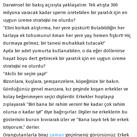
Darwinsel bir bakış açısıyla yaklaşalım: Tek atışta 300
milyona varacak kadar sperm üretebilen bir yaratık için en
uygun üreme stratejisi ne olurdu?
“Elini korkak alıştırma, her yere püskürt! Bulabildiğin her
tarlaya ek tohumunu! Aman her yere yay, hemen fışkırt! Hiç
durmaya gelmez, bir tanesi muhakkak tutacak!”
Ayda bir adet yumurta kullanabilen, o da eğer döllenirse
hayat boyu dert getirecek bir yaratık için en uygun üreme
stratejisi ne olurdu?
“Akıllı bir seçim yap!”
Bizonlara, kuşlara, şempanzelere, köpeğinize bir bakın.
Gördüğünüz genel manzara, kız peşinde koşan erkekler ve
kolay beğenmeyen seçici dişilerdir. Erkekler hoplayıp
zıplayarak “Biri bana bir rahim versin! Ne kadar çok rahim
olursa o kadar iyi!” diye bağrışırlar. Dişiler ise erkeklerin bu
gösterisini burun kıvırarak izler ve “Bana layık tek bir erkek
istiyorum,” derler.
Orangutanlarla biraz
zaman
geçirirseniz görürsünüz: Erkek