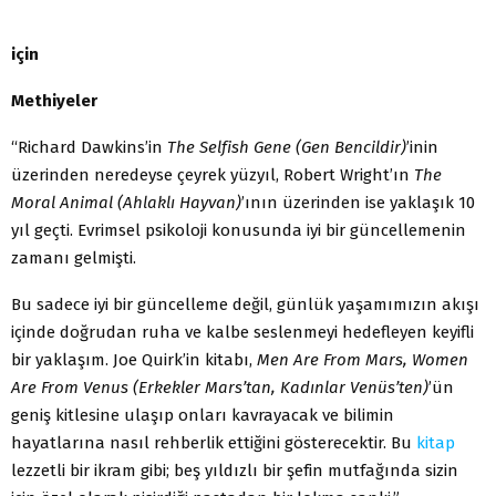
için
Methiyeler
“Richard Dawkins’in
The Selfish Gene (Gen Bencildir)
’inin
üzerinden neredeyse çeyrek yüzyıl, Robert Wright’ın
The
Moral Animal (Ahlaklı Hayvan)
’ının üzerinden ise yaklaşık 10
yıl geçti. Evrimsel psikoloji konusunda iyi bir güncellemenin
zamanı gelmişti.
Bu sadece iyi bir güncelleme değil, günlük yaşamımızın akışı
içinde doğrudan ruha ve kalbe seslenmeyi hedefleyen keyifli
bir yaklaşım. Joe Quirk’in kitabı,
Men Are From Mars, Women
Are From Venus (Erkekler Mars’tan, Kadınlar Venüs’ten)
’ün
geniş kitlesine ulaşıp onları kavrayacak ve bilimin
hayatlarına nasıl rehberlik ettiğini gösterecektir. Bu
kitap
lezzetli bir ikram gibi; beş yıldızlı bir şefin mutfağında sizin