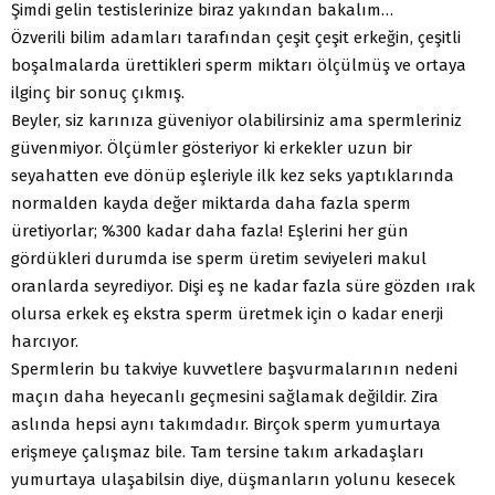
Şimdi gelin testislerinize biraz yakından bakalım…
Özverili bilim adamları tarafından çeşit çeşit erkeğin, çeşitli
boşalmalarda ürettikleri sperm miktarı ölçülmüş ve ortaya
ilginç bir sonuç çıkmış.
Beyler, siz karınıza güveniyor olabilirsiniz ama spermleriniz
güvenmiyor. Ölçümler gösteriyor ki erkekler uzun bir
seyahatten eve dönüp eşleriyle ilk kez seks yaptıklarında
normalden kayda değer miktarda daha fazla sperm
üretiyorlar; %300 kadar daha fazla! Eşlerini her gün
gördükleri durumda ise sperm üretim seviyeleri makul
oranlarda seyrediyor. Dişi eş ne kadar fazla süre gözden ırak
olursa erkek eş ekstra sperm üretmek için o kadar enerji
harcıyor.
Spermlerin bu takviye kuvvetlere başvurmalarının nedeni
maçın daha heyecanlı geçmesini sağlamak değildir. Zira
aslında hepsi aynı takımdadır. Birçok sperm yumurtaya
erişmeye çalışmaz bile. Tam tersine takım arkadaşları
yumurtaya ulaşabilsin diye, düşmanların yolunu kesecek