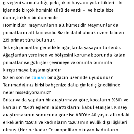
gezegeni sarmaladığı, pek çok iri hayvanı yok ettikleri – ki
içlerinde birçok hominid türü de vardı – ve hızla bize
dönüştükleri bir dönemdir.
Hominidler maymunların alt kümesidir. Maymunlar da
primatların alt kümesidir. Biz de dahil olmak üzere bilinen
235 primat türü bulunur.
Tek eşli primatlar genellikle ağaçlarda yaşayan türlerdir.
Ağaçlardan yere inen ve bölgesini korumak zorunda kalan
primatlar ise gizli işler çevirmeye ve onunla bununla
kırıştırmaya başlamışlardır.
Siz en son ne
zaman
bir ağacın üzerinde uyudunuz?
Tanımadığınız birisi bahçenize dalıp çimleri çiğnediğinde
neler hissediyorsunuz?
Britanya’da yapılan bir araştırmaya göre, kocaların %60’ı ve
karıların %40’ı eşlerini aldattıklarını kabul etmişler. Kinsey
araştırmasının sonucuna göre ise ABD’de 40 yaşın altındaki
erkeklerin %50’si ve kadınların %26’sının evlilik dışı ilişkileri
olmuş. (Her ne kadar Cosmopolitan okuyan kadınların