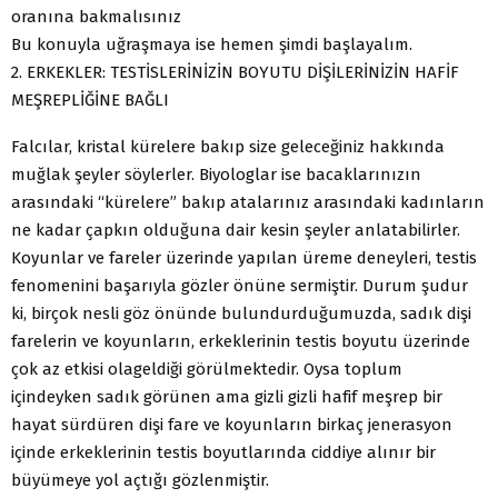
oranına bakmalısınız
Bu konuyla uğraşmaya ise hemen şimdi başlayalım.
2. ERKEKLER: TESTİSLERİNİZİN BOYUTU DİŞİLERİNİZİN HAFİF
MEŞREPLİĞİNE BAĞLI
Falcılar, kristal kürelere bakıp size geleceğiniz hakkında
muğlak şeyler söylerler. Biyologlar ise bacaklarınızın
arasındaki “kürelere” bakıp atalarınız arasındaki kadınların
ne kadar çapkın olduğuna dair kesin şeyler anlatabilirler.
Koyunlar ve fareler üzerinde yapılan üreme deneyleri, testis
fenomenini başarıyla gözler önüne sermiştir. Durum şudur
ki, birçok nesli göz önünde bulundurduğumuzda, sadık dişi
farelerin ve koyunların, erkeklerinin testis boyutu üzerinde
çok az etkisi olageldiği görülmektedir. Oysa toplum
içindeyken sadık görünen ama gizli gizli hafif meşrep bir
hayat sürdüren dişi fare ve koyunların birkaç jenerasyon
içinde erkeklerinin testis boyutlarında ciddiye alınır bir
büyümeye yol açtığı gözlenmiştir.