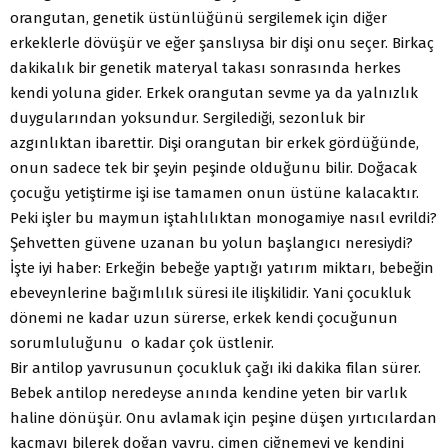
orangutan, genetik üstünlüğünü sergilemek için diğer
erkeklerle dövüşür ve eğer şanslıysa bir dişi onu seçer. Birkaç
dakikalık bir genetik materyal takası sonrasında herkes
kendi yoluna gider. Erkek orangutan sevme ya da yalnızlık
duygularından yoksundur. Sergilediği, sezonluk bir
azgınlıktan ibarettir. Dişi orangutan bir erkek gördüğünde,
onun sadece tek bir şeyin peşinde olduğunu bilir. Doğacak
çocuğu yetiştirme işi ise tamamen onun üstüne kalacaktır.
Peki işler bu maymun iştahlılıktan monogamiye nasıl evrildi?
Şehvetten güvene uzanan bu yolun başlangıcı neresiydi?
İşte iyi haber: Erkeğin bebeğe yaptığı yatırım miktarı, bebeğin
ebeveynlerine bağımlılık süresi ile ilişkilidir. Yani çocukluk
dönemi ne kadar uzun sürerse, erkek kendi çocuğunun
sorumluluğunu o kadar çok üstlenir.
Bir antilop yavrusunun çocukluk çağı iki dakika filan sürer.
Bebek antilop neredeyse anında kendine yeten bir varlık
haline dönüşür. Onu avlamak için peşine düşen yırtıcılardan
kaçmayı bilerek doğan yavru, çimen çiğnemeyi ve kendini