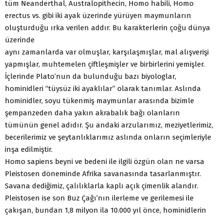
tüm Neanderthal, Australopithecin, Homo habili, Homo
erectus vs. gibi iki ayak üzerinde yürüyen maymunların
oluşturduğu ırka verilen addır. Bu karakterlerin çoğu dünya
üzerinde
aynı zamanlarda var olmuşlar, karşılaşmışlar, mal alışverişi
yapmışlar, muhtemelen çiftleşmişler ve birbirlerini yemişler.
İçlerinde Plato’nun da bulunduğu bazı biyologlar,
hominidleri “tüysüz iki ayaklılar” olarak tanımlar. Aslında
hominidler, soyu tükenmiş maymunlar arasında bizimle
şempanzeden daha yakın akrabalık bağı olanların
tümünün genel adıdır. Şu andaki arzularımız, meziyetlerimiz,
becerilerimiz ve şeytanlıklarımız aslında onların seçimleriyle
inşa edilmiştir.
Homo sapiens beyni ve bedeni ile ilgili özgün olan ne varsa
Pleistosen döneminde Afrika savanasında tasarlanmıştır.
Savana dediğimiz, çalılıklarla kaplı açık çimenlik alandır.
Pleistosen ise son Buz Çağı’nın ilerleme ve gerilemesi ile
çakışan, bundan 1,8 milyon ila 10.000 yıl önce, hominidlerin