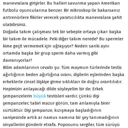
manevralara girişirler. Bu halleri savunma yapan Amerikan
futbolu oyuncularına benzer. Bir mikroskop ile bakarsanız
antrenörlere fikirler verecek yaratıcılıkta manevralara şahit
olabilirsiniz.
Doğada takım çalışması tek bir sebeple ortaya çıkar: başka
bir takım ile mücadele. Peki diğer takım nerede? Bu spermler
kime geçit vermemek için uğraşıyor? Neden sanki aynı
ortamda başka bir grup sperm daha varmış gibi
davranıyorlar?
Bilim adamlarının cevabı şu: Tüm maymun türlerinde testis
ağırlığının beden ağırlığına oranı, dişilerin eşlerinden başka
erkeklerle cinsel ilişkiye girme sıklıkları ile doğru orantılıdır.
Hepimizin anlayacağı dilde söyleyelim bir de: Erkek
şempanzelerin
büyük
testisleri vardır, çünkü dişi
şempanzeler, tabiri mazur görün, tam anlamıyla birer
sürtüktür. Dişi şempanze, kızışmaya başladığının
saniyesinde artık ar namus namına bir şey tanımadığının
sinyallerini gönderir etrafa. Poposunu sergiler, tüm sürüyü