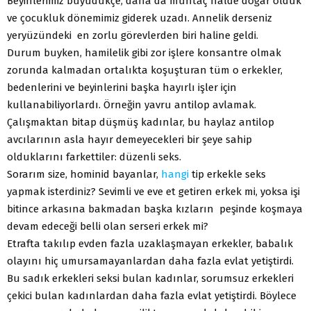
Beyinlerimiz büyüdükçe, daha da muhtaç halde doğar olduk
ve çocukluk dönemimiz giderek uzadı. Annelik derseniz
yeryüzündeki en zorlu görevlerden biri haline geldi.
Durum buyken, hamilelik gibi zor işlere konsantre olmak
zorunda kalmadan ortalıkta koşuşturan tüm o erkekler,
bedenlerini ve beyinlerini başka hayırlı işler için
kullanabiliyorlardı. Örneğin yavru antilop avlamak.
Çalışmaktan bitap düşmüş kadınlar, bu haylaz antilop
avcılarının asla hayır demeyecekleri bir şeye sahip
olduklarını farkettiler: düzenli seks.
Sorarım size, hominid bayanlar,
hangi
tip erkekle seks
yapmak isterdiniz? Sevimli ve eve et getiren erkek mi, yoksa işi
bitince arkasına bakmadan başka kızların peşinde koşmaya
devam edeceği belli olan serseri erkek mi?
Etrafta takılıp evden fazla uzaklaşmayan erkekler, babalık
olayını hiç umursamayanlardan daha fazla evlat yetiştirdi.
Bu sadık erkekleri seksi bulan kadınlar, sorumsuz erkekleri
çekici bulan kadınlardan daha fazla evlat yetiştirdi. Böylece