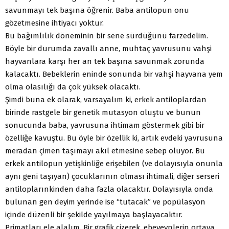
savunmayı tek başına öğrenir. Baba antilopun onu
gözetmesine ihtiyacı yoktur.
Bu bağımlılık döneminin bir sene sürdüğünü farzedelim.
Böyle bir durumda zavallı anne, muhtaç yavrusunu vahşi
hayvanlara karşı her an tek başına savunmak zorunda
kalacaktı. Bebeklerin eninde sonunda bir vahşi hayvana yem
olma olasılığı da çok yüksek olacaktı.
Şimdi buna ek olarak, varsayalım ki, erkek antiloplardan
birinde rastgele bir genetik mutasyon oluştu ve bunun
sonucunda baba, yavrusuna ihtimam göstermek gibi bir
özelliğe kavuştu. Bu öyle bir özellik ki, artık evdeki yavrusuna
meradan çimen taşımayı akıl etmesine sebep oluyor. Bu
erkek antilopun yetişkinliğe erişebilen (ve dolayısıyla onunla
aynı geni taşıyan) çocuklarının olması ihtimali, diğer serseri
antiloplarınkinden daha fazla olacaktır. Dolayısıyla onda
bulunan gen deyim yerinde ise “tutacak” ve popülasyon
içinde düzenli bir şekilde yayılmaya başlayacaktır.
Primatları ele alalım. Bir grafik çizerek, ebeveynlerin ortaya