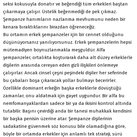
seksi kokusuyla donatır ve beğendiği tüm erkekleri baştan
çıkarmaya çalışır. Üstelik beğenmediği de pek çıkmaz.
Şempanze hanımların nazlanma mevhumunu neden bir
kenara bıraktıklarını birazdan öğreneceğiz.
Bu ortamın erkek şempanzeler için bir cennet olduğunu
düşünüyorsanız yanılıyorsunuz. Erkek şempanzelerin hepsi
mütemadiyen boynuzlanmakla meşguldür. Alfa
şempanzeler, ortalıkta koşturarak daha alt düzey erkeklerle
dişilerin arasında cereyan eden gizli ilişkileri önlemeye
çalışırlar. Ancak cinsel çeşni peşindeki dişiler her seferinde
bu çabaları boşa çıkaracak yollar bulmayı becerirler.
Özellikle dominant erkeğin başka erkeklerle dövüştüğü
zamanlar, onu aldatmak için gayet uygundur. Bir alfa bu
nemfomanyaklardan sadece bir ya da ikisini kontrol altında
tutabilir. Başını çevirdiği anda bir tanesi muhakkak kendisini
bir başka penisin üzerine atar. Şempanze dişilerinin
sadakatine güvenmek söz konusu bile olamadığına göre,
böyle bir ortamda erkekler için anlamlı tek strateji, sürü