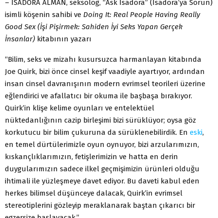
– ISADORA ALMAN, seksolog, “Ask Isadora” (Isadora’ya Sorun)
isimli köşenin sahibi ve
Doing It: Real People Having Really
Good Sex (İşi Pişirmek: Sahiden İyi Seks Yapan Gerçek
İnsanlar)
kitabının yazarı
“Bilim, seks ve mizahı kusursuzca harmanlayan kitabında
Joe Quirk, bizi önce cinsel keşif vaadiyle ayartıyor, ardından
insan cinsel davranışının modern evrimsel teorileri üzerine
eğlendirici ve afallatıcı bir okuma ile başbaşa bırakıyor.
Quirk’in klişe kelime oyunları ve entelektüel
nüktedanlığının cazip birleşimi bizi sürüklüyor; oysa göz
korkutucu bir bilim çukuruna da sürüklenebilirdik. En
eski
,
en temel dürtülerimizle oyun oynuyor, bizi arzularımızın,
kıskançlıklarımızın, fetişlerimizin ve hatta en derin
duygularımızın sadece ilkel geçmişimizin ürünleri olduğu
ihtimali ile yüzleşmeye davet ediyor. Bu daveti kabul eden
herkes bilimsel düşünceye dalacak, Quirk’in evrimsel
stereotiplerini gözleyip meraklanarak baştan çıkarıcı bir
egzersize başlayacak.”