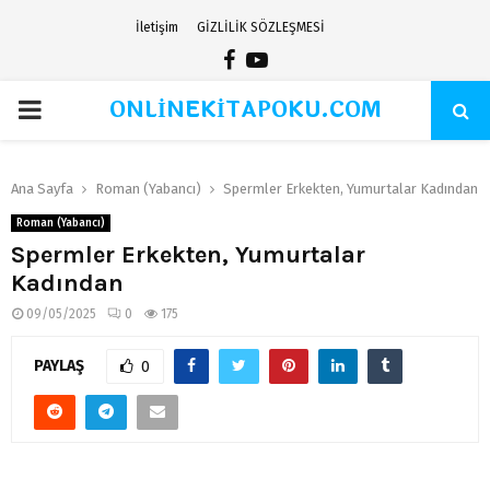
İletişim
GİZLİLİK SÖZLEŞMESİ
Facebook
Youtube
ONLİNEKİTAPOKU.COM
PRIMARY
MENU
Ana Sayfa
Roman (Yabancı)
Spermler Erkekten, Yumurtalar Kadından
Roman (Yabancı)
Spermler Erkekten, Yumurtalar
Kadından
09/05/2025
0
175
PAYLAŞ
0