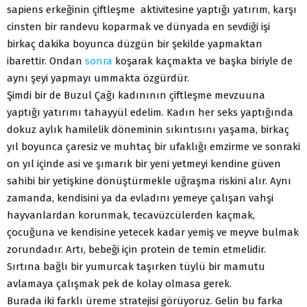
sapiens erkeğinin çiftleşme aktivitesine yaptığı yatırım, karşı
cinsten bir randevu koparmak ve dünyada en sevdiği işi
birkaç dakika boyunca düzgün bir şekilde yapmaktan
ibarettir. Ondan
sonra
koşarak kaçmakta ve başka biriyle de
aynı şeyi yapmayı ummakta özgürdür.
Şimdi bir de Buzul Çağı kadınının çiftleşme mevzuuna
yaptığı yatırımı tahayyül edelim. Kadın her seks yaptığında
dokuz aylık hamilelik döneminin sıkıntısını yaşama, birkaç
yıl boyunca çaresiz ve muhtaç bir ufaklığı emzirme ve sonraki
on yıl içinde asi ve şımarık bir yeni yetmeyi kendine güven
sahibi bir yetişkine dönüştürmekle uğraşma riskini alır. Aynı
zamanda, kendisini ya da evladını yemeye çalışan vahşi
hayvanlardan korunmak, tecavüzcülerden kaçmak,
çocuğuna ve kendisine yetecek kadar yemiş ve meyve bulmak
zorundadır. Artı, bebeği için protein de temin etmelidir.
Sırtına bağlı bir yumurcak taşırken tüylü bir mamutu
avlamaya çalışmak pek de kolay olmasa gerek.
Burada iki farklı üreme stratejisi görüyoruz. Gelin bu farka