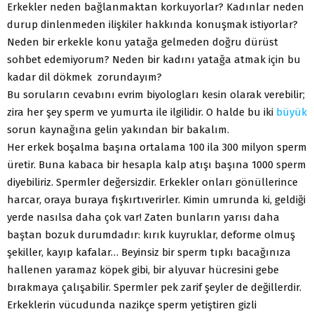
Erkekler neden bağlanmaktan korkuyorlar? Kadınlar neden
durup dinlenmeden ilişkiler hakkında konuşmak istiyorlar?
Neden bir erkekle konu yatağa gelmeden doğru dürüst
sohbet edemiyorum? Neden bir kadını yatağa atmak için bu
kadar dil dökmek zorundayım?
Bu soruların cevabını evrim biyologları kesin olarak verebilir;
zira her şey sperm ve yumurta ile ilgilidir. O halde bu iki
büyük
sorun kaynağına gelin yakından bir bakalım.
Her erkek boşalma başına ortalama 100 ila 300 milyon sperm
üretir. Buna kabaca bir hesapla kalp atışı başına 1000 sperm
diyebiliriz. Spermler değersizdir. Erkekler onları gönüllerince
harcar, oraya buraya fışkırtıverirler. Kimin umrunda ki, geldiği
yerde nasılsa daha çok var! Zaten bunların yarısı daha
baştan bozuk durumdadır: kırık kuyruklar, deforme olmuş
şekiller, kayıp kafalar… Beyinsiz bir sperm tıpkı bacağınıza
hallenen yaramaz köpek gibi, bir alyuvar hücresini gebe
bırakmaya çalışabilir. Spermler pek zarif şeyler de değillerdir.
Erkeklerin vücudunda nazikçe sperm yetiştiren gizli