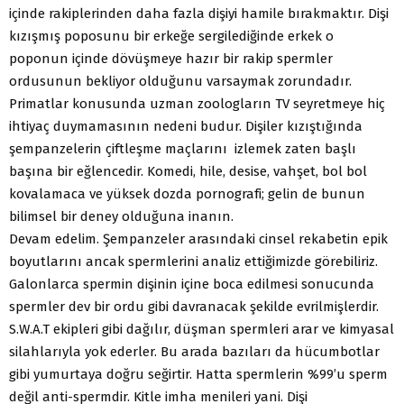
içinde rakiplerinden daha fazla dişiyi hamile bırakmaktır. Dişi
kızışmış poposunu bir erkeğe sergilediğinde erkek o
poponun içinde dövüşmeye hazır bir rakip spermler
ordusunun bekliyor olduğunu varsaymak zorundadır.
Primatlar konusunda uzman zoologların TV seyretmeye hiç
ihtiyaç duymamasının nedeni budur. Dişiler kızıştığında
şempanzelerin çiftleşme maçlarını izlemek zaten başlı
başına bir eğlencedir. Komedi, hile, desise, vahşet, bol bol
kovalamaca ve yüksek dozda pornografi; gelin de bunun
bilimsel bir deney olduğuna inanın.
Devam edelim. Şempanzeler arasındaki cinsel rekabetin epik
boyutlarını ancak spermlerini analiz ettiğimizde görebiliriz.
Galonlarca spermin dişinin içine boca edilmesi sonucunda
spermler dev bir ordu gibi davranacak şekilde evrilmişlerdir.
S.W.A.T ekipleri gibi dağılır, düşman spermleri arar ve kimyasal
silahlarıyla yok ederler. Bu arada bazıları da hücumbotlar
gibi yumurtaya doğru seğirtir. Hatta spermlerin %99’u sperm
değil anti-spermdir. Kitle imha menileri yani. Dişi