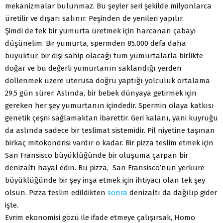
mekanizmalar bulunmaz. Bu şeyler seri şekilde milyonlarca
üretilir ve dışarı salınır. Peşinden de yenileri yapılır.
Şimdi de tek bir yumurta üretmek için harcanan çabayı
düşünelim. Bir yumurta, spermden 85.000 defa daha
büyüktür, bir dişi sahip olacağı tüm yumurtalarla birlikte
doğar ve bu değerli yumurtanın saklandığı yerden
döllenmek üzere uterusa doğru yaptığı yolculuk ortalama
29,5 gün sürer. Aslında, bir bebek dünyaya getirmek için
gereken her şey yumurtanın içindedir. Spermin olaya katkısı
genetik çeşni sağlamaktan ibarettir. Geri kalanı, yani kuyruğu
da aslında sadece bir teslimat sistemidir. Pil niyetine taşınan
birkaç mitokondrisi vardır o kadar. Bir pizza teslim etmek için
San Fransisco büyüklüğünde bir oluşuma çarpan bir
denizaltı hayal edin. Bu pizza, San Fransisco’nun yerküre
büyüklüğünde bir şey inşa etmek için ihtiyacı olan tek şey
olsun. Pizza teslim edildikten
sonra
denizaltı da dağılıp gider
işte.
Evrim ekonomisi gözü ile ifade etmeye çalışırsak, Homo