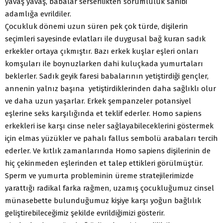
yavaş yavaş, babalar serserilikten sorumluluk sahibi
adamlığa evrildiler.
Çocukluk dönemi uzun süren pek çok türde, dişilerin
seçimleri sayesinde evlatları ile duygusal bağ kuran sadık
erkekler ortaya çıkmıştır. Bazı erkek kuşlar eşleri onları
komşuları ile boynuzlarken dahi kuluçkada yumurtaları
beklerler. Sadık geyik faresi babalarının yetiştirdiği gençler,
annenin yalnız başına yetiştirdiklerinden daha sağlıklı olur
ve daha uzun yaşarlar. Erkek şempanzeler potansiyel
eşlerine seks karşılığında et teklif ederler. Homo sapiens
erkekleri ise karşı cinse neler sağlayabileceklerini göstermek
için elmas yüzükler ve pahalı fallus sembolü arabaları tercih
ederler. Ve kıtlık zamanlarında Homo sapiens dişilerinin de
hiç çekinmeden eşlerinden et talep ettikleri görülmüştür.
Sperm ve yumurta probleminin üreme stratejilerimizde
yarattığı radikal farka rağmen, uzamış çocukluğumuz cinsel
münasebette bulunduğumuz kişiye karşı yoğun bağlılık
geliştirebileceğimiz şekilde evrildiğimizi gösterir.