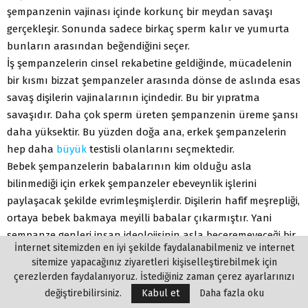
şempanzenin vajinası içinde korkunç bir meydan savaşı
gerçekleşir. Sonunda sadece birkaç sperm kalır ve yumurta
bunların arasından beğendiğini seçer.
İş şempanzelerin cinsel rekabetine geldiğinde, mücadelenin
bir kısmı bizzat şempanzeler arasında dönse de aslında esas
savaş dişilerin vajinalarının içindedir. Bu bir yıpratma
savaşıdır. Daha çok sperm üreten şempanzenin üreme şansı
daha yüksektir. Bu yüzden doğa ana, erkek şempanzelerin
hep daha
büyük
testisli olanlarını seçmektedir.
Bebek şempanzelerin babalarının kim olduğu asla
bilinmediği için erkek şempanzeler ebeveynlik işlerini
paylaşacak şekilde evrimleşmişlerdir. Dişilerin hafif meşrepliği,
ortaya bebek bakmaya meyilli babalar çıkarmıştır. Yani
şempanze genleri insan ideolojisinin asla beceremeyeceği bir
İnternet sitemizden en iyi şekilde faydalanabilmeniz ve internet
şeyi becermiş, sosyalist ebeveynlik sistemini geliştirmiştir:
sitemize yapacağınız ziyaretleri kişiselleştirebilmek için
neredeyse sıfır teşvik ve yarım gönüllü bir görev duygusu.
çerezlerden faydalanıyoruz. İstediğiniz zaman çerez ayarlarınızı
Şu bilimsel prensibi hatırlayın: Dişiler ne kadar çapkınsa,
değiştirebilirsiniz.
Kabul et
Daha fazla oku
testisler o kadar iridir.