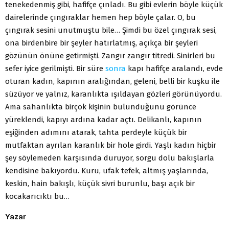
tenekedenmiş gibi, hafifçe çınladı. Bu gibi evlerin böyle küçük
dairelerinde çıngıraklar hemen hep böyle çalar. O, bu
çıngırak sesini unutmuştu bile… Şimdi bu özel çıngırak sesi,
ona birdenbire bir şeyler hatırlatmış, açıkça bir şeyleri
gözünün önüne getirmişti. Zangır zangır titredi. Sinirleri bu
sefer iyice gerilmişti. Bir süre
sonra
kapı hafifçe aralandı, evde
oturan kadın, kapının aralığından, geleni, belli bir kuşku ile
süzüyor ve yalnız, karanlıkta ışıldayan gözleri görünüyordu.
Ama sahanlıkta birçok kişinin bulunduğunu görünce
yüreklendi, kapıyı ardına kadar açtı. Delikanlı, kapının
eşiğinden adımını atarak, tahta perdeyle küçük bir
mutfaktan ayrılan karanlık bir hole girdi. Yaşlı kadın hiçbir
şey söylemeden karşısında duruyor, sorgu dolu bakışlarla
kendisine bakıyordu. Kuru, ufak tefek, altmış yaşlarında,
keskin, hain bakışlı, küçük sivri burunlu, başı açık bir
kocakarıcıktı bu…
Yazar