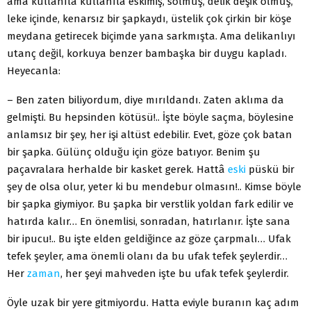
ama kullanıla kullanıla eskimiş, solmuş, delik deşik olmuş,
leke içinde, kenarsız bir şapkaydı, üstelik çok çirkin bir köşe
meydana getirecek biçimde yana sarkmışta. Ama delikanlıyı
utanç değil, korkuya benzer bambaşka bir duygu kapladı.
Heyecanla:
– Ben zaten biliyordum, diye mırıldandı. Zaten aklıma da
gelmişti. Bu hepsinden kötüsü!.. İşte böyle saçma, böylesine
anlamsız bir şey, her işi altüst edebilir. Evet, göze çok batan
bir şapka. Gülünç olduğu için göze batıyor. Benim şu
paçavralara herhalde bir kasket gerek. Hattâ
eski
püskü bir
şey de olsa olur, yeter ki bu mendebur olmasın!.. Kimse böyle
bir şapka giymiyor. Bu şapka bir verstlik yoldan fark edilir ve
hatırda kalır… En önemlisi, sonradan, hatırlanır. İşte sana
bir ipucu!.. Bu işte elden geldiğince az göze çarpmalı… Ufak
tefek şeyler, ama önemli olanı da bu ufak tefek şeylerdir…
Her
zaman
, her şeyi mahveden işte bu ufak tefek şeylerdir.
Öyle uzak bir yere gitmiyordu. Hatta eviyle buranın kaç adım