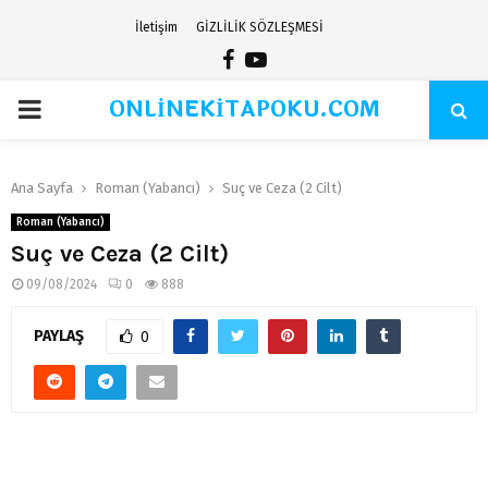
İletişim
GİZLİLİK SÖZLEŞMESİ
Facebook
Youtube
ONLİNEKİTAPOKU.COM
PRIMARY
MENU
Ana Sayfa
Roman (Yabancı)
Suç ve Ceza (2 Cilt)
Roman (Yabancı)
Suç ve Ceza (2 Cilt)
09/08/2024
0
888
PAYLAŞ
0