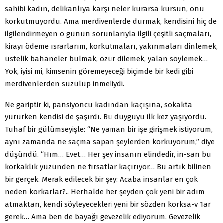
sahibi kadın, delikanlıya karşı neler kurarsa kursun, onu
korkutmuyordu. Ama merdivenlerde durmak, kendisini hiç de
ilgilendirmeyen o günün sorunlarıyla ilgili çeşitli saçmaları,
kirayı ödeme ısrarlarım, korkutmaları, yakınmaları dinlemek,
üstelik bahaneler bulmak, özür dilemek, yalan söylemek…
Yok, iyisi mi, kimsenin göremeyeceği biçimde bir kedi gibi
merdivenlerden süzülüp inmeliydi.
Ne gariptir ki, pansiyoncu kadından kaçışına, sokakta
yürürken kendisi de şaşırdı. Bu duyguyu ilk kez yaşıyordu.
Tuhaf bir gülümseyişle: “Ne yaman bir işe girişmek istiyorum,
aynı zamanda ne saçma sapan şeylerden korkuyorum,” diye
düşündü. “Hım… Evet… Her şey insanın elindedir, in-san bu
korkaklık yüzünden ne fırsatlar kaçırıyor… Bu artık bilinen
bir gerçek. Merak edilecek bir şey: Acaba insanlar en çok
neden korkarlar?.. Herhalde her şeyden çok yeni bir adım
atmaktan, kendi söyleyecekleri yeni bir sözden korksa-v 1ar
gerek… Ama ben de bayağı gevezelik ediyorum. Gevezelik