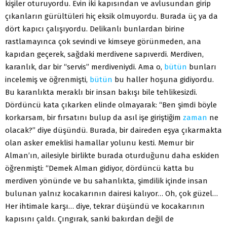
kişiler oturuyordu. Evin iki kapısından ve avlusundan girip
çıkanların gürültüleri hiç eksik olmuyordu. Burada üç ya da
dört kapıcı çalışıyordu. Delikanlı bunlardan birine
rastlamayınca çok sevindi ve kimseye görünmeden, ana
kapıdan geçerek, sağdaki merdivene sapıverdi. Merdiven,
karanlık, dar bir “servis” merdiveniydi. Ama o,
bütün
bunları
incelemiş ve öğrenmişti,
bütün
bu haller hoşuna gidiyordu.
Bu karanlıkta meraklı bir insan bakışı bile tehlikesizdi.
Dördüncü kata çıkarken elinde olmayarak: “Ben şimdi böyle
korkarsam, bir fırsatını bulup da asıl işe giriştiğim
zaman
ne
olacak?” diye düşündü. Burada, bir daireden eşya çıkarmakta
olan asker emeklisi hamallar yolunu kesti. Memur bir
Alman’ın, ailesiyle birlikte burada oturduğunu daha eskiden
öğrenmişti: “Demek Alman gidiyor, dördüncü katta bu
merdiven yönünde ve bu sahanlıkta, şimdilik içinde insan
bulunan yalnız kocakarının dairesi kalıyor… Oh, çok güzel…
Her ihtimale karşı… diye, tekrar düşündü ve kocakarının
kapısını çaldı. Çıngırak, sanki bakırdan değil de