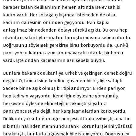
beraber kalan delikanlının hemen altında ise ev sahibi
kadın vardı. Her sokağa çıkışında, istemeden de olsa
kadının dairesinin önünden geçiyordu. Evin kapısı
anlaşılmaz bir nedenden dolayı sürekli açıktı. Bu onu hep
utandırır, sıkıntıyla suratını buruşturmasına sebep olurdu.
Doğrusunu söylemek gerekirse biraz korkuyordu da. Çünkü
pansiyoncu kadına azımsanamayacak tutarda bir borcu
vardı. İşte ondan kaçmasının asıl sebebi buydu.
Bunlara bakarak delikanlıya ürkek ve çekingen demek doğru
değildi. O, tam aksine kendine güvenen bir kişiliğe sahipti.
Sadece birine aşık olmuş bir tipi andırıyor. Birden parlıyor,
hep tedirgin yaşıyordu, Kendi içine öylesine gömülmüş,
herkesten öylesine elini eteğini çekmişti ki, yalnız
pansiyoncusuyla değil, her karşılaşmalardan korkuyordu.
Delikanlı yoksulluğun ağır pençesi altında ezilmişti; ama bu
sıkıntılı halinden memnundu sanki. Zorunlu işlerini yüzüstü
bırakmıştı, bunlarla uğraşmak bile istemiyordu. Doğrusu ev