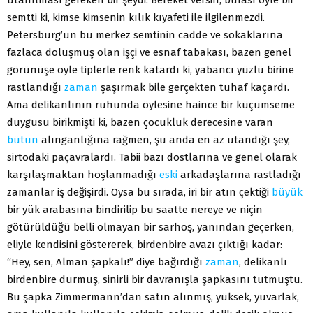
semtti ki, kimse kimsenin kılık kıyafeti ile ilgilenmezdi.
Petersburg’un bu merkez semtinin cadde ve sokaklarına
fazlaca doluşmuş olan işçi ve esnaf tabakası, bazen genel
görünüşe öyle tiplerle renk katardı ki, yabancı yüzlü birine
rastlandığı
zaman
şaşırmak bile gerçekten tuhaf kaçardı.
Ama delikanlının ruhunda öylesine haince bir küçümseme
duygusu birikmişti ki, bazen çocukluk derecesine varan
bütün
alınganlığına rağmen, şu anda en az utandığı şey,
sirtodaki paçavralardı. Tabii bazı dostlarına ve genel olarak
karşılaşmaktan hoşlanmadığı
eski
arkadaşlarına rastladığı
zamanlar iş değişirdi. Oysa bu sırada, iri bir atın çektiği
büyük
bir yük arabasına bindirilip bu saatte nereye ve niçin
götürüldüğü belli olmayan bir sarhoş, yanından geçerken,
eliyle kendisini göstererek, birdenbire avazı çıktığı kadar:
“Hey, sen, Alman şapkalı!” diye bağırdığı
zaman
, delikanlı
birdenbire durmuş, sinirli bir davranışla şapkasını tutmuştu.
Bu şapka Zimmermann’dan satın alınmış, yüksek, yuvarlak,