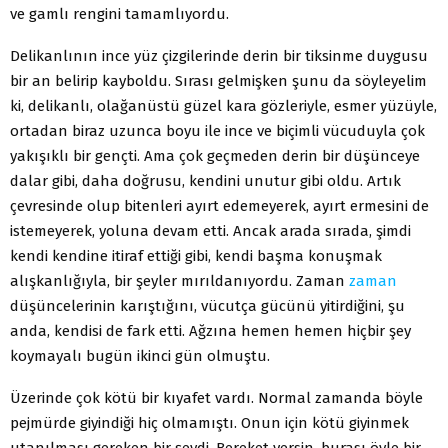
ve gamlı rengini tamamlıyordu.
Delikanlının ince yüz çizgilerinde derin bir tiksinme duygusu
bir an belirip kayboldu. Sırası gelmişken şunu da söyleyelim
ki, delikanlı, olağanüstü güzel kara gözleriyle, esmer yüzüyle,
ortadan biraz uzunca boyu ile ince ve biçimli vücuduyla çok
yakışıklı bir gençti. Ama çok geçmeden derin bir düşünceye
dalar gibi, daha doğrusu, kendini unutur gibi oldu. Artık
çevresinde olup bitenleri ayırt edemeyerek, ayırt ermesini de
istemeyerek, yoluna devam etti. Ancak arada sırada, şimdi
kendi kendine itiraf ettiği gibi, kendi başma konuşmak
alışkanlığıyla, bir şeyler mırıldanıyordu. Zaman
zaman
düşüncelerinin karıştığını, vücutça gücünü yitirdiğini, şu
anda, kendisi de fark etti. Ağzına hemen hemen hiçbir şey
koymayalı bugün ikinci gün olmuştu.
Üzerinde çok kötü bir kıyafet vardı. Normal zamanda böyle
pejmürde giyindiği hiç olmamıştı. Onun için kötü giyinmek
utanılması gereken bir şeydi. Bereket versin, burası öyle bir