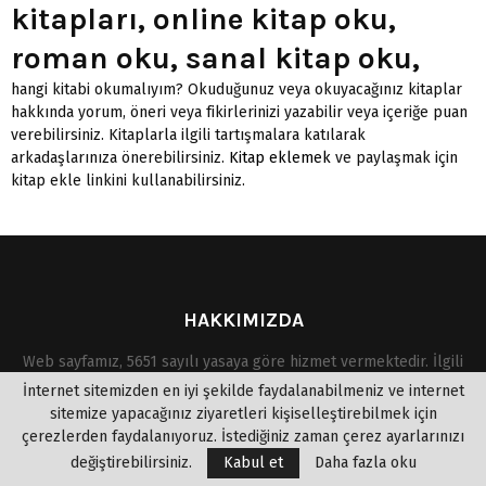
kitapları, online kitap oku,
roman oku, sanal kitap oku,
hangi kitabi okumalıyım? Okuduğunuz veya okuyacağınız kitaplar
hakkında yorum, öneri veya fikirlerinizi yazabilir veya içeriğe puan
verebilirsiniz. Kitaplarla ilgili tartışmalara katılarak
arkadaşlarınıza önerebilirsiniz.
Kitap eklemek
ve paylaşmak için
kitap ekle linkini kullanabilirsiniz.
HAKKIMIZDA
Web sayfamız, 5651 sayılı yasaya göre hizmet vermektedir. İlgili
yasaya göre, site yönetiminin hukuka aykırı içerikleri denetim
İnternet sitemizden en iyi şekilde faydalanabilmeniz ve internet
yapma yükümlülüğü yoktur. Bu sebeple, sitemiz "uyar ve kaldır"
sitemize yapacağınız ziyaretleri kişiselleştirebilmek için
prensibini benimsemiştir. Bu site de, Eserlerden kısa alıntı
çerezlerden faydalanıyoruz. İstediğiniz zaman çerez ayarlarınızı
yapılarak okuyuculara kitabı tanıtma amacı güdülmüştür. Telif
değiştirebilirsiniz.
Kabul et
Daha fazla oku
hakkına mevzu olan eserlerin yasal olmayan bir şekilde paylaşıma