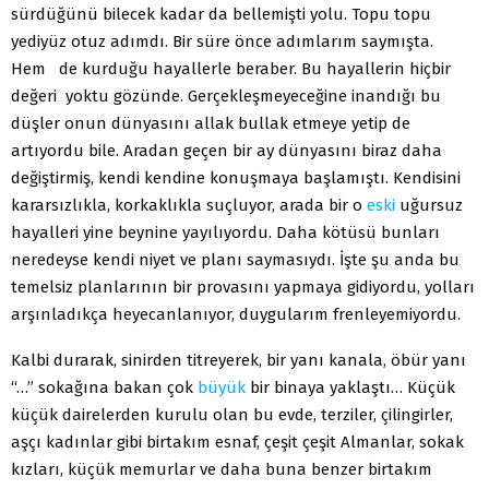
sürdüğünü bilecek kadar da bellemişti yolu. Topu topu
yediyüz otuz adımdı. Bir süre önce adımlarım saymışta.
Hem de kurduğu hayallerle beraber. Bu hayallerin hiçbir
değeri yoktu gözünde. Gerçekleşmeyeceğine inandığı bu
düşler onun dünyasını allak bullak etmeye yetip de
artıyordu bile. Aradan geçen bir ay dünyasını biraz daha
değiştirmiş, kendi kendine konuşmaya başlamıştı. Kendisini
kararsızlıkla, korkaklıkla suçluyor, arada bir o
eski
uğursuz
hayalleri yine beynine yayılıyordu. Daha kötüsü bunları
neredeyse kendi niyet ve planı saymasıydı. İşte şu anda bu
temelsiz planlarının bir provasını yapmaya gidiyordu, yolları
arşınladıkça heyecanlanıyor, duygularım frenleyemiyordu.
Kalbi durarak, sinirden titreyerek, bir yanı kanala, öbür yanı
“…” sokağına bakan çok
büyük
bir binaya yaklaştı… Küçük
küçük dairelerden kurulu olan bu evde, terziler, çilingirler,
aşçı kadınlar gibi birtakım esnaf, çeşit çeşit Almanlar, sokak
kızları, küçük memurlar ve daha buna benzer birtakım