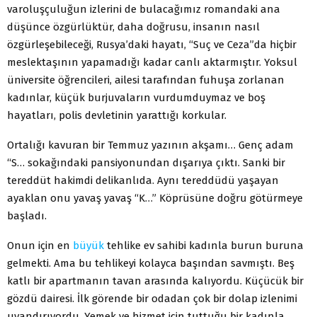
varoluşçuluğun izlerini de bulacağımız romandaki ana
düşünce özgürlüktür, daha doğrusu, insanın nasıl
özgürleşebileceği, Rusya’daki hayatı, “Suç ve Ceza”da hiçbir
meslektaşının yapamadığı kadar canlı aktarmıştır. Yoksul
üniversite öğrencileri, ailesi tarafından fuhuşa zorlanan
kadınlar, küçük burjuvaların vurdumduymaz ve boş
hayatları, polis devletinin yarattığı korkular.
Ortalığı kavuran bir Temmuz yazının akşamı… Genç adam
“S… sokağındaki pansiyonundan dışarıya çıktı. Sanki bir
tereddüt hakimdi delikanlıda. Aynı tereddüdü yaşayan
ayaklan onu yavaş yavaş “K…” Köprüsüne doğru götürmeye
başladı.
Onun için en
büyük
tehlike ev sahibi kadınla burun buruna
gelmekti. Ama bu tehlikeyi kolayca başından savmıştı. Beş
katlı bir apartmanın tavan arasında kalıyordu. Küçücük bir
gözdü dairesi. İlk görende bir odadan çok bir dolap izlenimi
uyandırıyordu. Yemek ve hizmet için tuttuğu bir kadınla