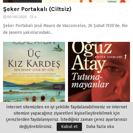
Şeker Portakalı (Ciltsiz)
06/06/2020
4
Şeker Portakalı José Mauro de Vasconcelos, 26 Şubat l920’de, Rio
de Janeiro yakınlarındaki...
İnternet sitemizden en iyi şekilde faydalanabilmeniz ve internet
sitemize yapacağınız ziyaretleri kişiselleştirebilmek için
çerezlerden faydalanıyoruz. İstediğiniz zaman çerez ayarlarınızı
değiştirebilirsiniz.
Kabul et
Daha fazla oku
Üç Kız Kardeş – İclal Aydın
Oguz Atay – Tutunamayanlar