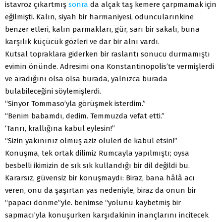
istavroz çıkartmış
sonra
da alçak taş kemere çarpmamak için
eğilmişti. Kalın, siyah bir harmaniyesi, oduncularınkine
benzer etleri, kalın parmakları, gür, sarı bir sakalı, buna
karşılık küçücük gözleri ve dar bir alnı vardı.
Kutsal topraklara giderken bir raslantı sonucu durmamıştı
evimin önünde. Adresimi ona Konstantinopolis’te vermişlerdi
ve aradığını olsa olsa burada, yalnızca burada
bulabileceğini söylemişlerdi.
“Sinyor Tommaso’yla görüşmek isterdim.”
“Benim babamdı, dedim. Temmuzda vefat etti.”
‘Tanrı, krallığına kabul eylesin!”
“Sizin yakınınız olmuş aziz ölüleri de kabul etsin!”
Konuşma, tek ortak dilimiz Rumcayla yapılmıştı; oysa
besbelli ikimizin de sık sık kullandığı bir dil değildi bu.
Kararsız, güvensiz bir konuşmaydı: Biraz, bana hâlâ acı
veren, onu da şaşırtan yas nedeniyle, biraz da onun bir
“papacı dönme”yle. benimse “yolunu kaybetmiş bir
sapmacı’yla konuşurken karşıdakinin inançlarını incitecek