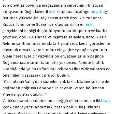
son onyıllar boyunca mağazamızın servetinin, Hıristiyan
dünyasının Doğu kökenli
eski
kitaplara duyduğu
büyük
ilgi
üstünde yükseldiğini söylemem gerek özellikle Yunanca,
Kıptice, İbranice ve Süryanice kitaplar; dinin en
eski
gerçeklerini içerdiği düşünülüyordu bu kitapların ve krallık
çevreleri, özellikle Fransa ve İngiltere sarayları, Katoliklerle
Reform yanlıları arasındaki tartışmalarda kendi görüşlerine
dayanak olmak üzere bunları ele geçirmeye uğraşıyorlardı.
Ailem neredeyse bir yüzyıldır bu eh/azmalarının peşinde
Doğu manastırlarını talan etti; yüzlercesi, Paris’te Krallık
Kitaplığı’nda ya da Oxford’da Bodleian Library’de yalnızca en
önemlilerini sayarsak duruyor bugün.
“Özel olarak Vahiy’den söz eden çok fazla kitabım yok, ne de
doğrudan doğruya Cana var” in sayısını veren bölümden.
Yine de, şunlar olabilir…”
Ve birkaç yapıt sıraladım ona, değişik dillerde on, on iki
kitap
;
içeriklerini ayrıntılandırarak, bazen bölüm başlıklarını
vererek. Mesleğimin bu yanından nefret ettiğimi söyleyemem.