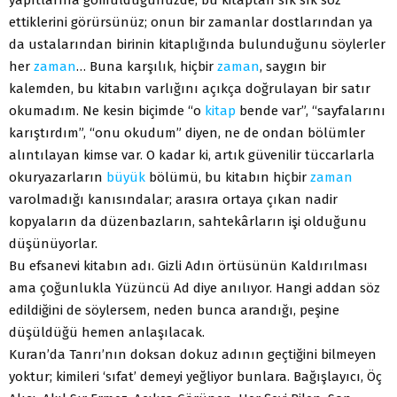
yapıtlarına gömüldüğünüzde, bu kitaptan sık sık söz
ettiklerini görürsünüz; onun bir zamanlar dostlarından ya
da ustalarından birinin kitaplığında bulunduğunu söylerler
her
zaman
… Buna karşılık, hiçbir
zaman
, saygın bir
kalemden, bu kitabın varlığını açıkça doğrulayan bir satır
okumadım. Ne kesin biçimde “o
kitap
bende var”, “sayfalarını
karıştırdım”, “onu okudum” diyen, ne de ondan bölümler
alıntılayan kimse var. O kadar ki, artık güvenilir tüccarlarla
okuryazarların
büyük
bölümü, bu kitabın hiçbir
zaman
varolmadığı kanısındalar; arasıra ortaya çıkan nadir
kopyaların da düzenbazların, sahtekârların işi olduğunu
düşünüyorlar.
Bu efsanevi kitabın adı. Gizli Adın örtüsünün Kaldırılması
ama çoğunlukla Yüzüncü Ad diye anılıyor. Hangi addan söz
edildiğini de söylersem, neden bunca arandığı, peşine
düşüldüğü hemen anlaşılacak.
Kuran’da Tanrı’nın doksan dokuz adının geçtiğini bilmeyen
yoktur; kimileri ‘sıfat’ demeyi yeğliyor bunlara. Bağışlayıcı, Öç