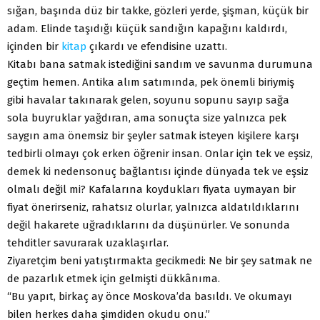
sığan, başında düz bir takke, gözleri yerde, şişman, küçük bir
adam. Elinde taşıdığı küçük sandığın kapağını kaldırdı,
içinden bir
kitap
çıkardı ve efendisine uzattı.
Kitabı bana satmak istediğini sandım ve savunma durumuna
geçtim hemen. Antika alım satımında, pek önemli biriymiş
gibi havalar takınarak gelen, soyunu sopunu sayıp sağa
sola buyruklar yağdıran, ama sonuçta size yalnızca pek
saygın ama önemsiz bir şeyler satmak isteyen kişilere karşı
tedbirli olmayı çok erken öğrenir insan. Onlar için tek ve eşsiz,
demek ki nedensonuç bağlantısı içinde dünyada tek ve eşsiz
olmalı değil mi? Kafalarına koydukları fiyata uymayan bir
fiyat önerirseniz, rahatsız olurlar, yalnızca aldatıldıklarını
değil hakarete uğradıklarını da düşünürler. Ve sonunda
tehditler savurarak uzaklaşırlar.
Ziyaretçim beni yatıştırmakta gecikmedi: Ne bir şey satmak ne
de pazarlık etmek için gelmişti dükkânıma.
“Bu yapıt, birkaç ay önce Moskova’da basıldı. Ve okumayı
bilen herkes daha şimdiden okudu onu.”