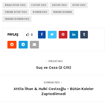
BIRAZ KITAP OKU
E KITAP OKU
EKITAP OKU
KITAP OKU
ONLINE KITAP OKU
ROMAN OKU
YABANCI ROMAN
YABANCI ROMAN OKU
PAYLAŞ
0
ÖNCEKI YAZI
Suç ve Ceza (2 Cilt)
SONRAKI YAZI
Attila İlhan & Hulki Cevizoğlu – Bütün Kaleler
Zaptedilmedi