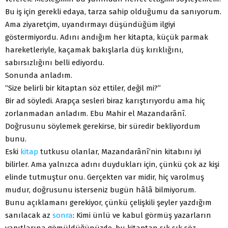
Bu iş için gerekli edaya, tarza sahip olduğumu da sanıyorum.
Ama ziyaretçim, uyandırmayı düşündüğüm ilgiyi
göstermiyordu. Adını andığım her kitapta, küçük parmak
hareketleriyle, kaçamak bakışlarla düş kırıklığını,
sabırsızlığını belli ediyordu.
Sonunda anladım.
“Size belirli bir kitaptan söz ettiler, değil mi?”
Bir ad söyledi. Arapça sesleri biraz karıştırıyordu ama hiç
zorlanmadan anladım. Ebu Mahir el Mazandarânî.
Doğrusunu söylemek gerekirse, bir süredir bekliyordum
bunu.
Eski
kitap
tutkusu olanlar, Mazandarânî’nin kitabını iyi
bilirler. Ama yalnızca adını duydukları için, çünkü çok az kişi
elinde tutmuştur onu. Gerçekten var midir, hiç varolmuş
mudur, doğrusunu isterseniz bugün hâlâ bilmiyorum.
Bunu açıklamanı gerekiyor, çünkü çelişkili şeyler yazdığım
sanılacak az
sonra
: Kimi ünlü ve kabul görmüş yazarların