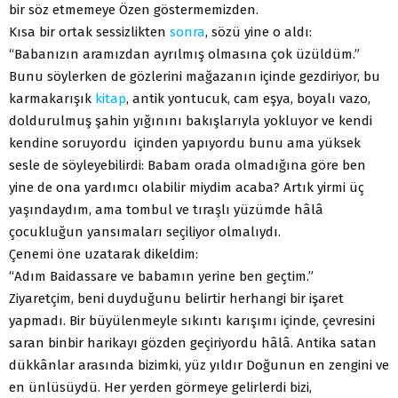
bir söz etmemeye Özen göstermemizden.
Kısa bir ortak sessizlikten
sonra
, sözü yine o aldı:
“Babanızın aramızdan ayrılmış olmasına çok üzüldüm.”
Bunu söylerken de gözlerini mağazanın içinde gezdiriyor, bu
karmakarışık
kitap
, antik yontucuk, cam eşya, boyalı vazo,
doldurulmuş şahin yığınını bakışlarıyla yokluyor ve kendi
kendine soruyordu içinden yapıyordu bunu ama yüksek
sesle de söyleyebilirdi: Babam orada olmadığına göre ben
yine de ona yardımcı olabilir miydim acaba? Artık yirmi üç
yaşındaydım, ama tombul ve tıraşlı yüzümde hâlâ
çocukluğun yansımaları seçiliyor olmalıydı.
Çenemi öne uzatarak dikeldim:
“Adım Baidassare ve babamın yerine ben geçtim.”
Ziyaretçim, beni duyduğunu belirtir herhangi bir işaret
yapmadı. Bir büyülenmeyle sıkıntı karışımı içinde, çevresini
saran binbir harikayı gözden geçiriyordu hâlâ. Antika satan
dükkânlar arasında bizimki, yüz yıldır Doğunun en zengini ve
en ünlüsüydü. Her yerden görmeye gelirlerdi bizi,