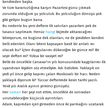
kendimden başka.
Ve tüm kararsızlığıma karşın Pazartesi günü çıkmak
zorunda olduğum şu yolculuk. Bu yolculuğun dönüşü yok
gibi geliyor bugün bana.
Bu nedenle bu yeni deftere ilk satırları yazarken pek de
tasasız sayılmam. Henüz
hangi
biçimde aktaracağımı
bilmiyorum, ne bugüne dek olanları, ne de şimdiden kendini
belli edenleri. Olanı biteni kapsayan basit bir anlatı mı
olacak bu? İçten duygularımı dökeceğim bir günce mi? Bir
seyir defteri mi? Yoksa bir vasiyet mi?
Belki de öncelikle Canavar’ın yılı konusundaki kaygılarımı ilk
uyandıran kişiden söz etmeliyim. Adı Evdokim. Yaklaşık on
yedi yıl önce gelip kapımı çalan Moskovalı bir hacı. Neden
yaklaşık diyorum ki? Tüccar defterimde kesin tarihi yazılı.
1648 yılı Aralık ayının yirminci günüydü.
Her
zaman
her şeyi not ettim, öncelikle de sonradan
unutabileceğim küçücük ayrıntıları.
Adam, kapımdan içeri girmeden önce iki parmağını uzatarak