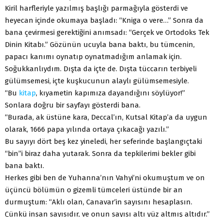
Kiril harfleriyle yazılmış başlığı parmağıyla gösterdi ve
heyecan içinde okumaya başladı: “Kniga o vere…” Sonra da
bana çevirmesi gerektiğini anımsadı: “Gerçek ve Ortodoks Tek
Dinin Kitabı.” Gözünün ucuyla bana baktı, bu tümcenin,
papacı kanımı oynatıp oynatmadığım anlamak için.
Soğukkanlıydım. Dışta da içte de. Dışta tüccarın terbiyeli
gülümsemesi, içte kuşkucunun alaylı gülümsemesiyle.
“Bu
kitap
, kıyametin kapımıza dayandığını söylüyor!”
Sonlara doğru bir sayfayı gösterdi bana.
“Burada, ak üstüne kara, Deccal’ın, Kutsal Kitap’a da uygun
olarak, 1666 papa yılında ortaya çıkacağı yazılı.”
Bu sayıyı dört beş kez yineledi, her seferinde başlangıçtaki
“bin”i biraz daha yutarak. Sonra da tepkilerimi bekler gibi
bana baktı.
Herkes gibi ben de Yuhanna’nın Vahyi’ni okumuştum ve on
üçüncü bölümün o gizemli tümceleri üstünde bir an
durmuştum: “Aklı olan, Canavar’in sayısını hesaplasın.
Çünkü insan sayısıdır, ve onun sayısı altı yüz altmış altıdır.”