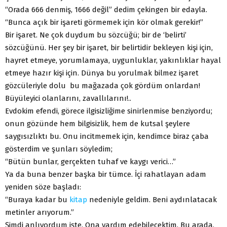
“Orada 666 denmiş, 1666 değil” dedim çekingen bir edayla.
“Bunca açık bir işareti görmemek için kör olmak gerekir!”
Bir işaret. Ne çok duydum bu sözcüğü; bir de ‘belirti’
sözcüğünü. Her şey bir işaret, bir belirtidir bekleyen kişi için,
hayret etmeye, yorumlamaya, uygunluklar, yakınlıklar hayal
etmeye hazır kişi için. Dünya bu yorulmak bilmez işaret
gözcüleriyle dolu bu mağazada çok gördüm onlardan!
Büyüleyici olanlarını, zavallılarını!..
Evdokim efendi, görece ilgisizliğime sinirlenmise benziyordu;
onun gözünde hem bilgisizlik, hem de kutsal şeylere
saygısızlıktı bu. Onu incitmemek için, kendimce biraz çaba
gösterdim ve şunları söyledim;
“Bütün bunlar, gerçekten tuhaf ve kaygı verici…”
Ya da buna benzer başka bir tümce. İçi rahatlayan adam
yeniden söze başladı:
“Buraya kadar bu
kitap
nedeniyle geldim. Beni aydınlatacak
metinler arıyorum.”
Şimdi anlıyordum işte. Ona yardım edebilecektim. Bu arada,