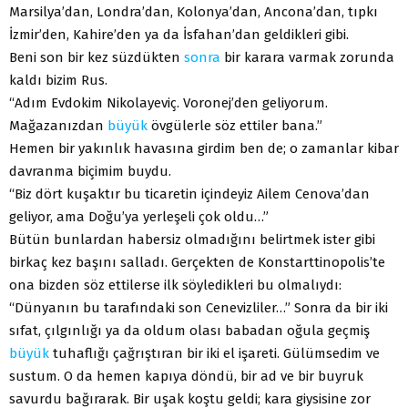
Marsilya’dan, Londra’dan, Kolonya’dan, Ancona’dan, tıpkı
İzmir’den, Kahire’den ya da İsfahan’dan geldikleri gibi.
Beni son bir kez süzdükten
sonra
bir karara varmak zorunda
kaldı bizim Rus.
“Adım Evdokim Nikolayeviç. Voronej’den geliyorum.
Mağazanızdan
büyük
övgülerle söz ettiler bana.”
Hemen bir yakınlık havasına girdim ben de; o zamanlar kibar
davranma biçimim buydu.
“Biz dört kuşaktır bu ticaretin içindeyiz Ailem Cenova’dan
geliyor, ama Doğu’ya yerleşeli çok oldu…”
Bütün bunlardan habersiz olmadığını belirtmek ister gibi
birkaç kez başını salladı. Gerçekten de Konstarttinopolis’te
ona bizden söz ettilerse ilk söyledikleri bu olmalıydı:
“Dünyanın bu tarafındaki son Cenevizliler…” Sonra da bir iki
sıfat, çılgınlığı ya da oldum olası babadan oğula geçmiş
büyük
tuhaflığı çağrıştıran bir iki el işareti. Gülümsedim ve
sustum. O da hemen kapıya döndü, bir ad ve bir buyruk
savurdu bağırarak. Bir uşak koştu geldi; kara giysisine zor