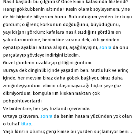
Nasıl başladı bu çılgınlık? Önce kimin kafasında filizlendi?
Hangi gökkubbenin altında? Kesin olarak söyleyemem, yine
de bir biçimde biliyorum bunu. Bulunduğum yerden korkuyu
gördüm; o iğrenç korkunun doğduğunu, büyüdüğünü,
yayıldığını gördüm; kafalara nasıl sızdığını gördüm en
yakınlarımınkine, benimkine varana dek, aklı yerinden
oynatıp ayaklar altına alışını, aşağılayışını,
sonra
da onu
parçalayıp gövdeye indirişini izledim.
Güzel günlerin uzaklaşıp gittiğini gördüm.
Buraya dek dinginlik içinde yaşadım ben. Mutluluk ve erinç
içinde, her mevsim biraz daha göbek bağlıyor, biraz daha
zenginleşiyordum; elimin ulaşamayacağı hiçbir şeye göz
dikmiyordum; komşularım kıskanmaktan çok
pohpohluyorlardı
Ve birdenbire, her şey hızlandı çevremde.
Ortaya çıkıveren,
sonra
da benim hatam yüzünden yok olan
o tuhaf
kitap
…
Yaşlı İdris’in ölümü; gerçi kimse bu yüzden suçlamıyor beni…