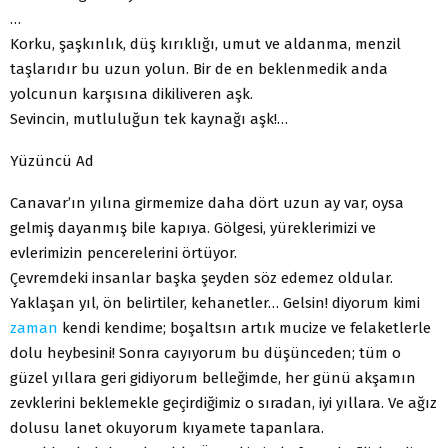
…
Korku, şaşkınlık, düş kırıklığı, umut ve aldanma, menzil
taşlarıdır bu uzun yolun. Bir de en beklenmedik anda
yolcunun karşısına dikiliveren aşk.
Sevincin, mutluluğun tek kaynağı aşk!…
Yüzüncü Ad
Canavar’ın yılına girmemize daha dört uzun ay var, oysa
gelmiş dayanmış bile kapıya. Gölgesi, yüreklerimizi ve
evlerimizin pencerelerini örtüyor.
Çevremdeki insanlar başka şeyden söz edemez oldular.
Yaklaşan yıl, ön belirtiler, kehanetler… Gelsin! diyorum kimi
zaman
kendi kendime; boşaltsın artık mucize ve felaketlerle
dolu heybesini! Sonra cayıyorum bu düşünceden; tüm o
güzel yıllara geri gidiyorum belleğimde, her günü akşamın
zevklerini beklemekle geçirdiğimiz o sıradan, iyi yıllara. Ve ağız
dolusu lanet okuyorum kıyamete tapanlara.