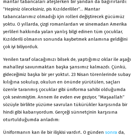
mantar tabancaları ateşlerken bir yandan da bağırırlardı:
“Hepiniz öleceksiniz, pis Kızılderililer”… Mantar
tabancalarımız olmadığı için rolleri değiştirecek gücümüz
yoktu. O yıllarda, çizgi romanlardan ve sinemadan Amerika
yerlileri hakkında yalan yanlış bilgi edinen tüm çocuklar,
Kızılderili olmanın sonunda kaybetmek anlamına geldiğini
çok iyi biliyorduk.
Yenilen taraf olacağımızı bilsek de, yaptığımız oklar ile aşağı
mahalleyi savunmaktan başka şansımız kalmazdı. Çünkü,
gideceğimiz başka bir yer yoktu!.. 23 Nisan törenlerinde subay
kılığına sokulup, okulun en önünde yürütülen, saçları
özenle taranmış çocuklar gibi üniforma sahibi olduğumda
çok sevinmiştim. Annem ile evden eve geziyor, “Maşaallah”
sözüyle birlikte yüzüme savrulan tükürükler karşısında bir
hindi gibi kabarıyordum. Gerçeği sünnetçinin karşısına
oturtulduğumda anladım:
Üniformanın kan ile bir ilişkisi vardır!.. O günden
sonra
da,