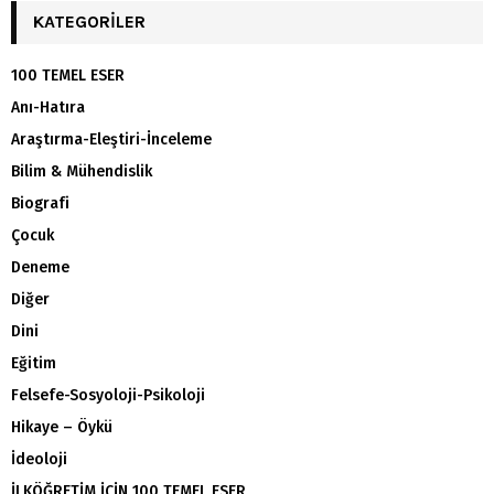
KATEGORILER
100 TEMEL ESER
Anı-Hatıra
Araştırma-Eleştiri-İnceleme
Bilim & Mühendislik
Biografi
Çocuk
Deneme
Diğer
Dini
Eğitim
Felsefe-Sosyoloji-Psikoloji
Hikaye – Öykü
İdeoloji
İLKÖĞRETİM İÇİN 100 TEMEL ESER