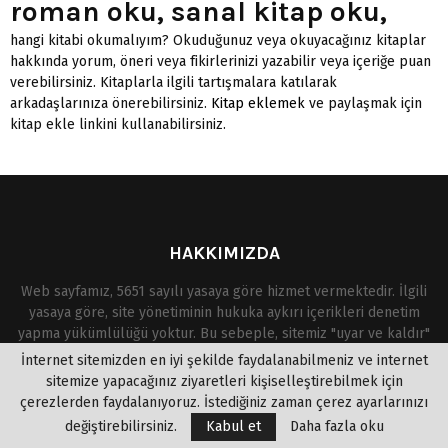
roman oku, sanal kitap oku,
hangi kitabi okumalıyım? Okuduğunuz veya okuyacağınız kitaplar
hakkında yorum, öneri veya fikirlerinizi yazabilir veya içeriğe puan
verebilirsiniz. Kitaplarla ilgili tartışmalara katılarak
arkadaşlarınıza önerebilirsiniz.
Kitap eklemek
ve paylaşmak için
kitap ekle linkini kullanabilirsiniz.
HAKKIMIZDA
Web sayfamız, 5651 sayılı yasaya göre hizmet vermektedir. İlgili
yasaya göre, site yönetiminin hukuka aykırı içerikleri denetim
yapma yükümlülüğü yoktur. Bu sebeple, sitemiz "uyar ve kaldır"
prensibini benimsemiştir. Bu site de, Eserlerden kısa alıntı
İnternet sitemizden en iyi şekilde faydalanabilmeniz ve internet
yapılarak okuyuculara kitabı tanıtma amacı güdülmüştür. Telif
sitemize yapacağınız ziyaretleri kişiselleştirebilmek için
hakkına mevzu olan eserlerin yasal olmayan bir şekilde paylaşıma
çerezlerden faydalanıyoruz. İstediğiniz zaman çerez ayarlarınızı
açıldığını ve yasal haklarına uyulmadığını düşünüyorsanız,
değiştirebilirsiniz.
Kabul et
Daha fazla oku
aşağıdaki mail adresinden ulaşabilirsiniz. Kanunlar ve