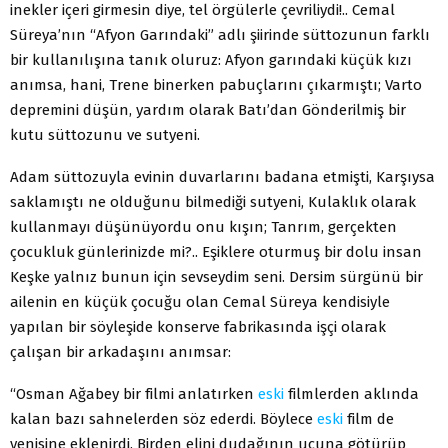
inekler içeri girmesin diye, tel örgülerle çevriliydi!.. Cemal
Süreya’nın “Afyon Garındaki” adlı şiirinde süttozunun farklı
bir kullanılışına tanık oluruz: Afyon garındaki küçük kızı
anımsa, hani, Trene binerken pabuçlarını çıkarmıştı; Varto
depremini düşün, yardım olarak Batı’dan Gönderilmiş bir
kutu süttozunu ve sutyeni.
Adam süttozuyla evinin duvarlarını badana etmişti, Karşıysa
saklamıştı ne olduğunu bilmediği sutyeni, Kulaklık olarak
kullanmayı düşünüyordu onu kışın; Tanrım, gerçekten
çocukluk günlerinizde mi?.. Eşiklere oturmuş bir dolu insan
Keşke yalnız bunun için sevseydim seni. Dersim sürgünü bir
ailenin en küçük çocuğu olan Cemal Süreya kendisiyle
yapılan bir söyleşide konserve fabrikasında işçi olarak
çalışan bir arkadaşını anımsar:
“Osman Ağabey bir filmi anlatırken
eski
filmlerden aklında
kalan bazı sahnelerden söz ederdi. Böylece
eski
film de
yenisine eklenirdi. Birden elini dudağının ucuna götürüp