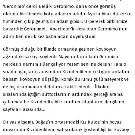
‘Geronimo’ derdi. Belli ki Geronimo, daha önce görmüş
olduğu bir filmdeki kötü adamın adıdır. Ayrıca biraz da korku
filminden çıkıp gelmiş bir adam gibidir. Ürpererek birbirimize
bakardık: Geronimo!..” Apacheler’in reisi olan Geronimo’nun
adını ben de ilk kez babamdan duymuştum.
Görmüş olduğu bir filmde ormanda gezinen kovboyun
ağzındaki şarkıyı söylerdi: Maymunların kralı Geronimo
nerdesin Karnım ziller çalıyor Yesem seni ne dersin? Tam o
sırada ağaçların arasından Kızılderililerin çıktığını anlatan
babam, kovboyun düştüğü komik durumu gülümseyerek ve
de hiç usanmadan defalarca taklit ederdi… İlkokul
sıralarında içtiğim süttozlarının ardındaki gerçeği arama
çabamda bir Kızılderili gibi iz sürdüm kitapların, dergilerin
sayfaları arasında…
Bir yaz akşamı, Boğaz’ın ortasındaki Kız Kulesi’nin beyaz
duvarında Kızılderililerin vahşi olarak gösterildiği bir kovboy