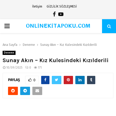
İletişim
GİZLİLİK SÖZLEŞMESİ
Facebook
Youtube
ONLİNEKİTAPOKU.COM
PRIMARY
MENU
Ana Sayfa
Deneme
Sunay Akın – Kız Kulesindeki Kızılderili
Deneme
Sunay Akın – Kız Kulesindeki Kızılderili
10/09/2025
0
171
PAYLAŞ
0