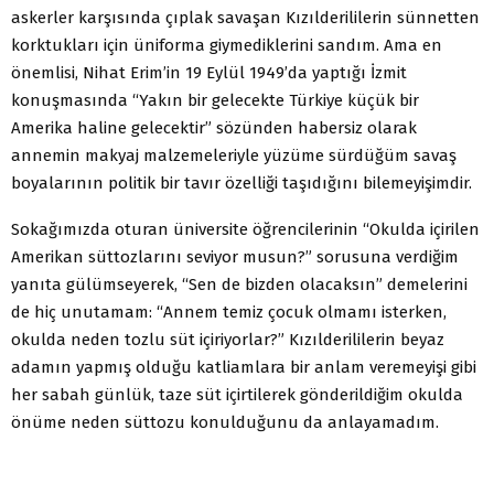
askerler karşısında çıplak savaşan Kızılderililerin sünnetten
korktukları için üniforma giymediklerini sandım. Ama en
önemlisi, Nihat Erim’in 19 Eylül 1949’da yaptığı İzmit
konuşmasında “Yakın bir gelecekte Türkiye küçük bir
Amerika haline gelecektir” sözünden habersiz olarak
annemin makyaj malzemeleriyle yüzüme sürdüğüm savaş
boyalarının politik bir tavır özelliği taşıdığını bilemeyişimdir.
Sokağımızda oturan üniversite öğrencilerinin “Okulda içirilen
Amerikan süttozlarını seviyor musun?” sorusuna verdiğim
yanıta gülümseyerek, “Sen de bizden olacaksın” demelerini
de hiç unutamam: “Annem temiz çocuk olmamı isterken,
okulda neden tozlu süt içiriyorlar?” Kızılderililerin beyaz
adamın yapmış olduğu katliamlara bir anlam veremeyişi gibi
her sabah günlük, taze süt içirtilerek gönderildiğim okulda
önüme neden süttozu konulduğunu da anlayamadım.