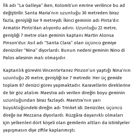
İlk adı “La Galleya” iken, Kolomb’un emrine verilince bu ad
değiştirilir. Santa Maria’nın uzunluğu 30 metreden biraz
fazla, genişliği ise 9 metreydi. İkinci geminin adı Pinta’dır.
Armatör Pinto’dan alıyordu adını. Uzunluğu 22 metre,
genişliği 7 metre olan geminin kaptanı Martin Alonsa
Pinson’dur. Asıl adı “Santa Clara” olan üçüncü gemiye
denizciler “Nina” diyorlardı. Bunun nedeni geminin Nino di
Palos ailesinin malı olmaşıdır.
Kaptanlık görevini VincenteYanez Pinzon’un yaptığı Nina’nın
uzunluğu 20 metre, genişliği ise 7 metredir. Her üç gemide
toplam 87 denizci görev yapmaktadır. Karavellerin direklerine
de bir göz atalım: Maestra adı verilen direğin boyu geminin
uzunluğundan biraz fazlaydı. Maestra’nın yarı
büyüklüğündeki direğin adı Trinket idi. Denizciler, üçüncü
direğe ise Mezzana diyorlardı. Rüzgâra dayanıklı olmaları
için yelkenleri dört köşeli olan gemilerin altları da istiridyeler
yapışmasın diye ziftle kaplanmıştı.