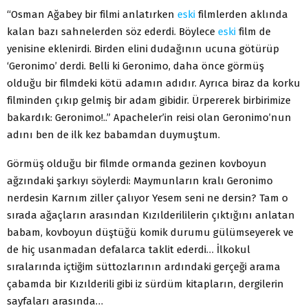
“Osman Ağabey bir filmi anlatırken
eski
filmlerden aklında
kalan bazı sahnelerden söz ederdi. Böylece
eski
film de
yenisine eklenirdi. Birden elini dudağının ucuna götürüp
‘Geronimo’ derdi. Belli ki Geronimo, daha önce görmüş
olduğu bir filmdeki kötü adamın adıdır. Ayrıca biraz da korku
filminden çıkıp gelmiş bir adam gibidir. Ürpererek birbirimize
bakardık: Geronimo!..” Apacheler’in reisi olan Geronimo’nun
adını ben de ilk kez babamdan duymuştum.
Görmüş olduğu bir filmde ormanda gezinen kovboyun
ağzındaki şarkıyı söylerdi: Maymunların kralı Geronimo
nerdesin Karnım ziller çalıyor Yesem seni ne dersin? Tam o
sırada ağaçların arasından Kızılderililerin çıktığını anlatan
babam, kovboyun düştüğü komik durumu gülümseyerek ve
de hiç usanmadan defalarca taklit ederdi… İlkokul
sıralarında içtiğim süttozlarının ardındaki gerçeği arama
çabamda bir Kızılderili gibi iz sürdüm kitapların, dergilerin
sayfaları arasında…