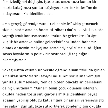
filmi izlediğinizi düşleyin. İşte, o an, omzunuza konan bir
martı kulağınıza şunları söyleyecektir: “Kız Kulesi”ne de
bakıyorsun, Kızılderililere de…
Ama gerçeği göremiyorsun… Gel benimle.” Gidip gitmemek
sizin elinizde! Ama en önemlisi, Nihat Erim’in 19 Eylül 1949’da
yaptığı İzmit konuşmasında “Yakın bir gelecekte Türkiye
küçük bir Amerika haline gelecektir” sözünden habersiz
olarak annemin makyaj malzemeleriyle yüzüme sürdüğüm
savaş boyalarının politik bir tavır özelliği taşıdığını
bilemeyişimdir.
Sokağımızda oturan üniversite öğrencilerinin “Okulda içirilen
Amerikan süttozlarını seviyor musun?” sorusuna verdiğim
yanıta gülümseyerek, “Sen de bizden olacaksın” demelerini
de hiç unutamam: “Annem temiz çocuk olmamı isterken,
okulda neden tozlu süt içiriyorlar?” Kızılderililerin beyaz
adamın yapmış olduğu katliamlara bir anlam veremeyişi gibi
her sabah günlük, taze süt içirtilerek gönderildiğim okulda