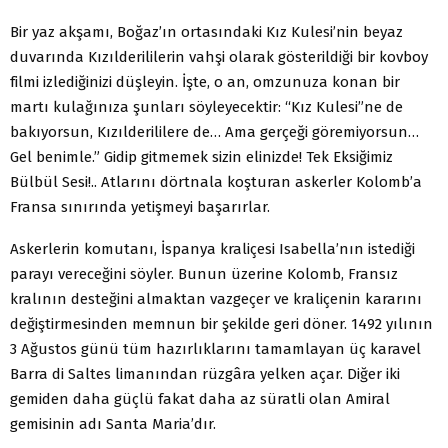
Bir yaz akşamı, Boğaz’ın ortasındaki Kız Kulesi’nin beyaz
duvarında Kızılderililerin vahşi olarak gösterildiği bir kovboy
filmi izlediğinizi düşleyin. İşte, o an, omzunuza konan bir
martı kulağınıza şunları söyleyecektir: “Kız Kulesi”ne de
bakıyorsun, Kızılderililere de… Ama gerçeği göremiyorsun…
Gel benimle.” Gidip gitmemek sizin elinizde! Tek Eksiğimiz
Bülbül Sesi!.. Atlarını dörtnala koşturan askerler Kolomb’a
Fransa sınırında yetişmeyi başarırlar.
Askerlerin komutanı, İspanya kraliçesi Isabella’nın istediği
parayı vereceğini söyler. Bunun üzerine Kolomb, Fransız
kralının desteğini almaktan vazgeçer ve kraliçenin kararını
değiştirmesinden memnun bir şekilde geri döner. 1492 yılının
3 Ağustos günü tüm hazırlıklarını tamamlayan üç karavel
Barra di Saltes limanından rüzgâra yelken açar. Diğer iki
gemiden daha güçlü fakat daha az süratli olan Amiral
gemisinin adı Santa Maria’dır.