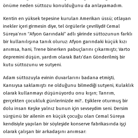
önüme neden süttozu konulduğunu da anlayamadım.
Kentin en yüksek tepesine kurulan Amerikan üssü; otlayan
inekler içeri girmesin diye, tel örgülerle çevriliydi! Cemal
Süreya’nın “Afyon Garındaki” adlı şiirinde süttozunun farklı
bir kullanılışına tanık oluruz: Afyon garındaki küçük kızı
anımsa, hani, Trene binerken pabuçlarını çıkarmıştı; Varto
depremini düşün, yardım olarak Batı’dan Gönderilmiş bir
kutu süttozunu ve sutyeni.
Adam süttozuyla evinin duvarlarını badana etmişti,
Kansıysa saklamıştı ne olduğunu bilmediği sutyeni, Kulaklık
olarak kullanmayı düşünüyordu onu kışın; Tanrım,
gerçekten çocukluk günlerinizde mi?.. Eşiklere oturmuş bir
dolu insan Keşke yalnız bunun için sevseydim seni. Dersim
sürgünü bir ailenin en küçük çocuğu olan Cemal Süreya
kendisiyle yapılan bir söyleşide konserve fabrikasında işçi
olarak çalışan bir arkadaşını anımsar: