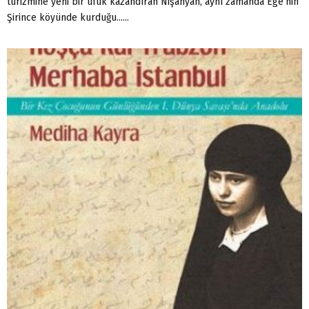
turizmine yeni bir ufuk kazandıran Nişanyan, aynı zamanda Ege’nin
Şirince köyünde kurduğu......