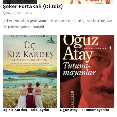
Şeker Portakalı (Ciltsiz)
06/06/2020
4
Şeker Portakalı José Mauro de Vasconcelos, 26 Şubat l920’de, Rio
de Janeiro yakınlarındaki...
Üç Kız Kardeş – İclal Aydın
Oguz Atay – Tutunamayanlar