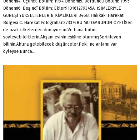
Dönemi4. Üçüncü Bölüm: 1994 Dönem!5. Dördüncü Bölüm: 1995
Dönem!6. Beşİncî Bölüm: Ekler913161279345A. İSİMLERİYLE
GÜNEŞİ YÜKSELTENLERİN KİMLİKLERİ 346B. Hakkak! Harekat
Bölgesi C. Harekat Fotoğraflar!373374BU MU ÖMRÜNÜN ÖZETİSen
de uzak ülkelerden dönüyorsunVe bana bütün
söyleyebildiklerin,Akşam evinin eşiğine oturmuşSerinleyen
bilinin,Aklına gelebilecek düşünceler.Peki, ne anlamı var
öyleyse;Bunca......