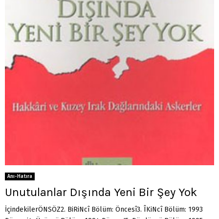
Anı-Hatıra
Unutulanlar Dışında Yeni Bir Şey Yok
İçindekilerÖNSÖZ2. BiRiNcî Bölüm: Öncesî3. ÎKiNcî Bölüm: 1993