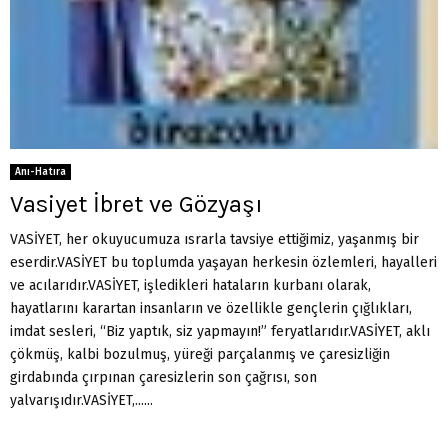
Anı-Hatıra
Vasiyet İbret ve Gözyaşı
VASİYET, her okuyucumuza ısrarla tavsiye ettiğimiz, yaşanmış bir
eserdir.VASİYET bu toplumda yaşayan herkesin özlemleri, hayalleri
ve acılarıdır.VASİYET, işledikleri hataların kurbanı olarak,
hayatlarını karartan insanların ve özellikle gençlerin çığlıkları,
imdat sesleri, “Biz yaptık, siz yapmayın!” feryatlarıdır.VASİYET, aklı
çökmüş, kalbi bozulmuş, yüreği parçalanmış ve çaresizliğin
girdabında çırpınan çaresizlerin son çağrısı, son
yalvarışıdır.VASİYET,......