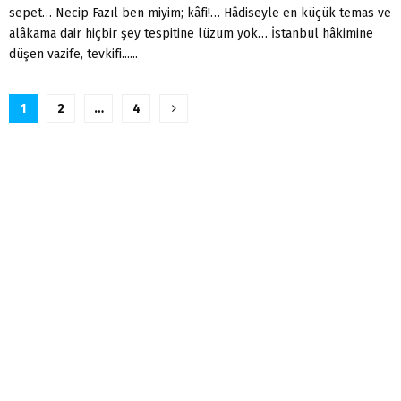
sepet… Necip Fazıl ben miyim; kâfi!… Hâdiseyle en küçük temas ve
alâkama dair hiçbir şey tespitine lüzum yok… İstanbul hâkimine
düşen vazife, tevkifi......
Yazı
1
2
…
4
sayfalandırması