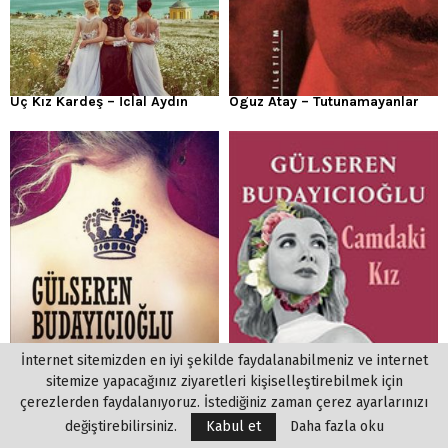
Üç Kız Kardeş – İclal Aydın
Oguz Atay – Tutunamayanlar
İnternet sitemizden en iyi şekilde faydalanabilmeniz ve internet
sitemize yapacağınız ziyaretleri kişiselleştirebilmek için
çerezlerden faydalanıyoruz. İstediğiniz zaman çerez ayarlarınızı
Kral Kaybederse – Gülseren
Camdaki Kız Kitap Özeti
değiştirebilirsiniz.
Kabul et
Daha fazla oku
Budayıcıoğlu