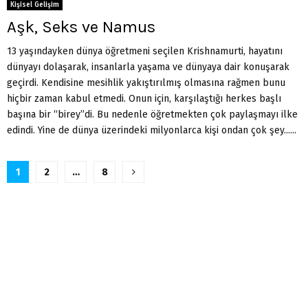
Kişisel Gelişim
Aşk, Seks ve Namus
13 yaşındayken dünya öğretmeni seçilen Krishnamurti, hayatını
dünyayı dolaşarak, insanlarla yaşama ve dünyaya dair konuşarak
geçirdi. Kendisine mesihlik yakıştırılmış olmasına rağmen bunu
hiçbir zaman kabul etmedi. Onun için, karşılaştığı herkes başlı
başına bir “birey”di. Bu nedenle öğretmekten çok paylaşmayı ilke
edindi. Yine de dünya üzerindeki milyonlarca kişi ondan çok şey......
Yazı
1
2
…
8
sayfalandırması