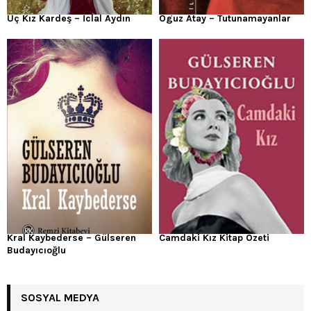
Üç Kız Kardeş – İclal Aydın
Oguz Atay – Tutunamayanlar
Kral Kaybederse – Gülseren
Camdaki Kız Kitap Özeti
Budayıcıoğlu
SOSYAL MEDYA