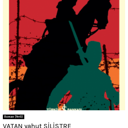
Roman (Yerli)
VATAN yahut SİLİSTRE