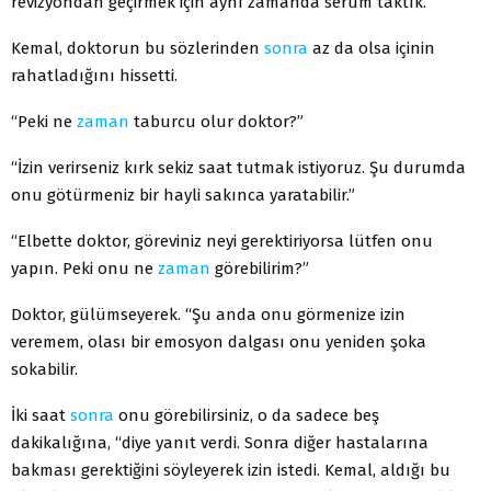
revizyondan geçirmek için aynı zamanda serum taktık.”
Kemal, doktorun bu sözlerinden
sonra
az da olsa içinin
rahatladığını hissetti.
“Peki ne
zaman
taburcu olur doktor?”
“İzin verirseniz kırk sekiz saat tutmak istiyoruz. Şu durumda
onu götürmeniz bir hayli sakınca yaratabilir.”
“Elbette doktor, göreviniz neyi gerektiriyorsa lütfen onu
yapın. Peki onu ne
zaman
görebilirim?”
Doktor, gülümseyerek. “Şu anda onu görmenize izin
veremem, olası bir emosyon dalgası onu yeniden şoka
sokabilir.
İki saat
sonra
onu görebilirsiniz, o da sadece beş
dakikalığına, “diye yanıt verdi. Sonra diğer hastalarına
bakması gerektiğini söyleyerek izin istedi. Kemal, aldığı bu