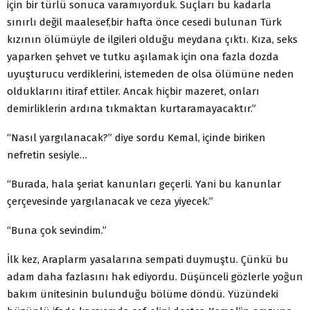
için bir türlü sonuca varamıyorduk. Suçları bu kadarla
sınırlı değil maalesef,bir hafta önce cesedi bulunan Türk
kızının ölümüyle de ilgileri olduğu meydana çıktı. Kıza, seks
yaparken şehvet ve tutku aşılamak için ona fazla dozda
uyuşturucu verdiklerini, istemeden de olsa ölümüne neden
olduklarını itiraf ettiler. Ancak hiçbir mazeret, onları
demirliklerin ardına tıkmaktan kurtaramayacaktır.”
“Nasıl yargılanacak?” diye sordu Kemal, içinde biriken
nefretin sesiyle…
“Burada, hala şeriat kanunları geçerli. Yani bu kanunlar
çerçevesinde yargılanacak ve ceza yiyecek.”
“Buna çok sevindim.”
İlk kez, Araplarm yasalarına sempati duymuştu. Çünkü bu
adam daha fazlasını hak ediyordu. Düşünceli gözlerle yoğun
bakım ünitesinin bulunduğu bölüme döndü. Yüzündeki