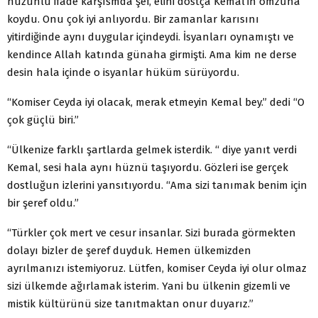
hüzünlü ifade karşısmda şef, elini dostça Kemal’in omzuna
koydu. Onu çok iyi anlıyordu. Bir zamanlar karısını
yitirdiğinde aynı duygular içindeydi. İsyanları oynamıştı ve
kendince Allah katında günaha girmişti. Ama kim ne derse
desin hala içinde o isyanlar hüküm sürüyordu.
“Komiser Ceyda iyi olacak, merak etmeyin Kemal bey.” dedi “O
çok güçlü biri.”
“Ülkenize farklı şartlarda gelmek isterdik. “ diye yanıt verdi
Kemal, sesi hala aynı hüznü taşıyordu. Gözleri ise gerçek
dostluğun izlerini yansıtıyordu. “Ama sizi tanımak benim için
bir şeref oldu.”
“Türkler çok mert ve cesur insanlar. Sizi burada görmekten
dolayı bizler de şeref duyduk. Hemen ülkemizden
ayrılmanızı istemiyoruz. Lütfen, komiser Ceyda iyi olur olmaz
sizi ülkemde ağırlamak isterim. Yani bu ülkenin gizemli ve
mistik kültürünü size tanıtmaktan onur duyarız.”