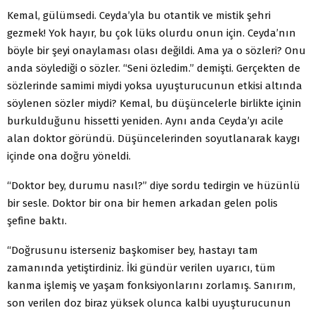
Kemal, gülümsedi. Ceyda’yla bu otantik ve mistik şehri
gezmek! Yok hayır, bu çok lüks olurdu onun için. Ceyda’nın
böyle bir şeyi onaylaması olası değildi. Ama ya o sözleri? Onu
anda söylediği o sözler. “Seni özledim.” demişti. Gerçekten de
sözlerinde samimi miydi yoksa uyuşturucunun etkisi altında
söylenen sözler miydi? Kemal, bu düşüncelerle birlikte içinin
burkulduğunu hissetti yeniden. Aynı anda Ceyda’yı acile
alan doktor göründü. Düşüncelerinden soyutlanarak kaygı
içinde ona doğru yöneldi.
“Doktor bey, durumu nasıl?” diye sordu tedirgin ve hüzünlü
bir sesle. Doktor bir ona bir hemen arkadan gelen polis
şefine baktı.
“Doğrusunu isterseniz başkomiser bey, hastayı tam
zamanında yetiştirdiniz. İki gündür verilen uyarıcı, tüm
kanma işlemiş ve yaşam fonksiyonlarını zorlamış. Sanırım,
son verilen doz biraz yüksek olunca kalbi uyuşturucunun