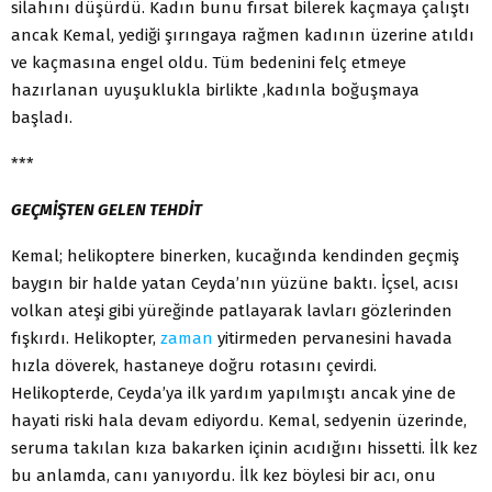
silahını düşürdü. Kadın bunu fırsat bilerek kaçmaya çalıştı
ancak Kemal, yediği şırıngaya rağmen kadının üzerine atıldı
ve kaçmasına engel oldu. Tüm bedenini felç etmeye
hazırlanan uyuşuklukla birlikte ,kadınla boğuşmaya
başladı.
***
GEÇMİŞTEN GELEN TEHDİT
Kemal; helikoptere binerken, kucağında kendinden geçmiş
baygın bir halde yatan Ceyda’nın yüzüne baktı. İçsel, acısı
volkan ateşi gibi yüreğinde patlayarak lavları gözlerinden
fışkırdı. Helikopter,
zaman
yitirmeden pervanesini havada
hızla döverek, hastaneye doğru rotasını çevirdi.
Helikopterde, Ceyda’ya ilk yardım yapılmıştı ancak yine de
hayati riski hala devam ediyordu. Kemal, sedyenin üzerinde,
seruma takılan kıza bakarken içinin acıdığını hissetti. İlk kez
bu anlamda, canı yanıyordu. İlk kez böylesi bir acı, onu