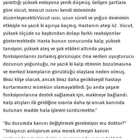
yarattığı yüksek emisyona yenik düşmüş. Gelişen şartlara
göre vücut, mevcut ısısını kendi sisteminde
düzenleyecektir.Vücut ısısı, uzun süreli ve yoğun devinimin
etkisiyle ne yazık ki aşırıya kaçmış. Hastanın ateşi 42 . Vücut,
yüksek ölçüde su kaybından dolayı farklı reaksiyonlar
göstermektedir. Hasta bunun sonucunda kalp, yüksek
tansiyon, yüksek ateş ve şok etkileri altında yaşam
fonksiyonlarını zorlamış görünüyor. Ona verilen uyuşturucu
dozunun yoğunluğu, ne yazık ki kalp ritminin bozulmasına
ve merkezi krampların görüldüğü olaylara neden olmuş.
Biraz klişe olacak, ancak biraz daha gecikilseydi hastayı
kurtarmamız mümkün olamayabilirdi. Şu anda yaşam
fonksiyonlarına destek sağlamak için, makineye bağlandı.
Kalp atışları ilk geldiğine oranla daha iyi ancak kanında
bulunan madde hala işlevini sürdürmekte.”
“Bu durumda kanını değiştirmek gerekmiyor mu doktor?”
“Telaşınızı anlıyorum ama merak etmeyin kanını