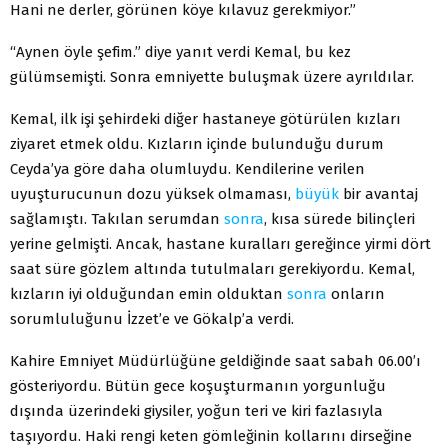
Hani ne derler, görünen köye kılavuz gerekmiyor.”
“Aynen öyle şefim.” diye yanıt verdi Kemal, bu kez
gülümsemişti. Sonra emniyette buluşmak üzere ayrıldılar.
Kemal, ilk işi şehirdeki diğer hastaneye götürülen kızları
ziyaret etmek oldu. Kızların içinde bulunduğu durum
Ceyda’ya göre daha olumluydu. Kendilerine verilen
uyuşturucunun dozu yüksek olmaması,
büyük
bir avantaj
sağlamıştı. Takılan serumdan
sonra
, kısa sürede bilinçleri
yerine gelmişti. Ancak, hastane kuralları gereğince yirmi dört
saat süre gözlem altında tutulmaları gerekiyordu. Kemal,
kızların iyi olduğundan emin olduktan
sonra
onların
sorumluluğunu İzzet’e ve Gökalp’a verdi.
Kahire Emniyet Müdürlüğüne geldiğinde saat sabah 06.00’ı
gösteriyordu. Bütün gece koşuşturmanın yorgunluğu
dışında üzerindeki giysiler, yoğun teri ve kiri fazlasıyla
taşıyordu. Haki rengi keten gömleğinin kollarını dirseğine