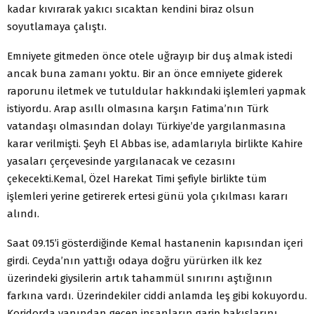
kadar kıvırarak yakıcı sıcaktan kendini biraz olsun
soyutlamaya çalıştı.
Emniyete gitmeden önce otele uğrayıp bir duş almak istedi
ancak buna zamanı yoktu. Bir an önce emniyete giderek
raporunu iletmek ve tutuldular hakkındaki işlemleri yapmak
istiyordu. Arap asıllı olmasına karşın Fatima’nın Türk
vatandaşı olmasından dolayı Türkiye’de yargılanmasına
karar verilmişti. Şeyh El Abbas ise, adamlarıyla birlikte Kahire
yasaları çerçevesinde yargılanacak ve cezasını
çekecekti.Kemal, Özel Harekat Timi şefiyle birlikte tüm
işlemleri yerine getirerek ertesi günü yola çıkılması kararı
alındı.
Saat 09.15’i gösterdiğinde Kemal hastanenin kapısından içeri
girdi. Ceyda’nın yattığı odaya doğru yürürken ilk kez
üzerindeki giysilerin artık tahammül sınırını aştığının
farkına vardı. Üzerindekiler ciddi anlamda leş gibi kokuyordu.
Koridorda yanından geçen insanların garip bakışlarını