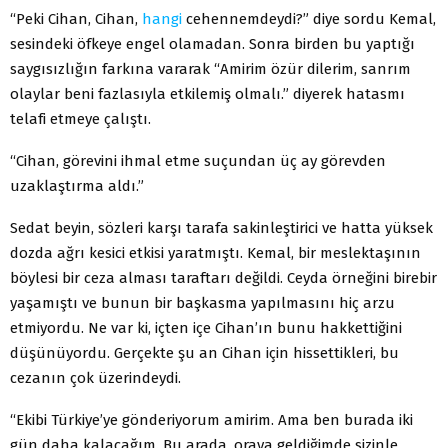
“Peki Cihan, Cihan,
hangi
cehennemdeydi?” diye sordu Kemal,
sesindeki öfkeye engel olamadan. Sonra birden bu yaptığı
saygısızlığın farkına vararak “Amirim özür dilerim, sanrım
olaylar beni fazlasıyla etkilemiş olmalı.” diyerek hatasmı
telafi etmeye çalıştı.
“Cihan, görevini ihmal etme suçundan üç ay görevden
uzaklaştırma aldı.”
Sedat beyin, sözleri karşı tarafa sakinleştirici ve hatta yüksek
dozda ağrı kesici etkisi yaratmıştı. Kemal, bir meslektaşının
böylesi bir ceza alması taraftarı değildi. Ceyda örneğini birebir
yaşamıştı ve bunun bir başkasma yapılmasını hiç arzu
etmiyordu. Ne var ki, içten içe Cihan’ın bunu hakkettiğini
düşünüyordu. Gerçekte şu an Cihan için hissettikleri, bu
cezanın çok üzerindeydi.
“Ekibi Türkiye’ye gönderiyorum amirim. Ama ben burada iki
gün daha kalacağım. Bu arada, oraya geldiğimde sizinle