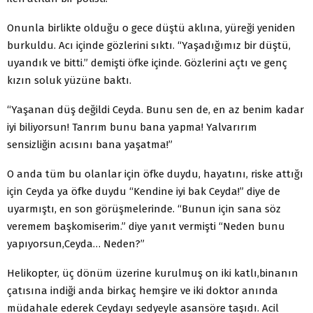
Onunla birlikte olduğu o gece düştü aklına, yüreği yeniden
burkuldu. Acı içinde gözlerini sıktı. “Yaşadığımız bir düştü,
uyandık ve bitti.” demişti öfke içinde. Gözlerini açtı ve genç
kızın soluk yüzüne baktı.
“Yaşanan düş değildi Ceyda. Bunu sen de, en az benim kadar
iyi biliyorsun! Tanrım bunu bana yapma! Yalvarırım
sensizliğin acısını bana yaşatma!”
O anda tüm bu olanlar için öfke duydu, hayatını, riske attığı
için Ceyda ya öfke duydu “Kendine iyi bak Ceyda!” diye de
uyarmıştı, en son görüşmelerinde. “Bunun için sana söz
veremem başkomiserim.” diye yanıt vermişti “Neden bunu
yapıyorsun,Ceyda… Neden?”
Helikopter, üç dönüm üzerine kurulmuş on iki katlı,binanın
çatısına indiği anda birkaç hemşire ve iki doktor anında
müdahale ederek Ceydayı sedyeyle asansöre taşıdı. Acil