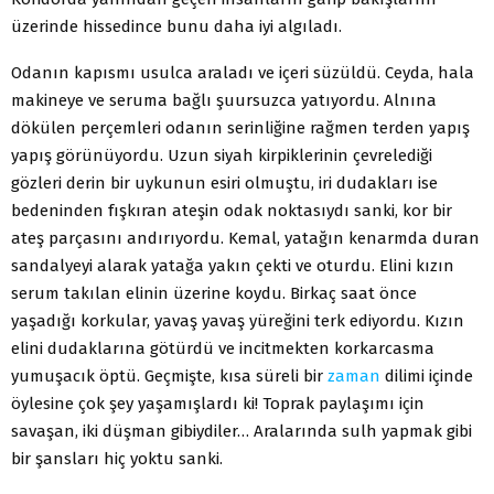
üzerinde hissedince bunu daha iyi algıladı.
Odanın kapısmı usulca araladı ve içeri süzüldü. Ceyda, hala
makineye ve seruma bağlı şuursuzca yatıyordu. Alnına
dökülen perçemleri odanın serinliğine rağmen terden yapış
yapış görünüyordu. Uzun siyah kirpiklerinin çevrelediği
gözleri derin bir uykunun esiri olmuştu, iri dudakları ise
bedeninden fışkıran ateşin odak noktasıydı sanki, kor bir
ateş parçasını andırıyordu. Kemal, yatağın kenarmda duran
sandalyeyi alarak yatağa yakın çekti ve oturdu. Elini kızın
serum takılan elinin üzerine koydu. Birkaç saat önce
yaşadığı korkular, yavaş yavaş yüreğini terk ediyordu. Kızın
elini dudaklarına götürdü ve incitmekten korkarcasma
yumuşacık öptü. Geçmişte, kısa süreli bir
zaman
dilimi içinde
öylesine çok şey yaşamışlardı ki! Toprak paylaşımı için
savaşan, iki düşman gibiydiler… Aralarında sulh yapmak gibi
bir şansları hiç yoktu sanki.