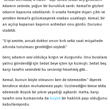
Adamın sesinde, yoğun bir burukluk vardı. Kemal’in gözleri
odanın kapısına odaklandı. O sırada hemşire dışarı çıktı ve
yeniden Kemal’e gülümseyerek oradan uzaklaştı. Kemal, bir
an açılıp kapanan kapının ardmdan onu gördü. Durumu
stabildi.
“O iyi amirim, ancak doktor onun kırk sekiz saat müşahede
altında tutulması gerektiğini söyledi.”
Genç adamın sesi oldukça kırgın ve durgundu. Onu buralara
yalnız gönderdiği için Sedat beye içten içe kızmıştı. Sedat bey,
karşı tarafın sesindeki bu serzenişi hissetmiş gibi…
Kemal, bunun böyle olmasını ben de istemezdim.” diyerek
kendince vicdan muhakemesi yaptı. Üzülmediğini kimse iddia
edemezdi. Büyük bir yıkım yaşadığı aşikardı. Hatta, karşı
tarafın ona kızmasında da
büyük
bir haklılık payı olduğunu
kabulleniyordu.