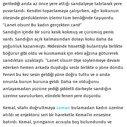
gerilediği anda az önce yere attığı sandalyeye takılarak yere
yuvarlandı. Kendini toparlamaya çalışırken, ağır kokunun
ötesinde gördüklerinin izlerini tüm benliğinde taşıyordu.
“Lanet olsun! Bu kadın gerçekten cani!”
Sandığın içinde bir sürü kesik kokmuş ve çürümüş penis
vardı. Sandığın açık kalmasından dolayı koku daha da
yoğunluk kazanmıştı. Midesinde hissettiği bulantıyla birlikte
böğürür gibi oldu ve kusmamak için elini ağzına götürerek
sandıktan uzaklaştı. “Lanet olsun! Diye söylenmeye devam
ederken hemen arkada duyduğu sesle birlikte o yöne döndü.
Feneri bu kez sesin geldiği yöne doğru tuttu ve o anda
onunla burun buruna geldi. Daha ne olduğunu
anlayamadan yüzüne yediği şiddetli darbeyle sandığın
üzerine savrulurken, elindeki feneri yere düşürdü.
Kemal, silahı doğrultmaya
zaman
bulamadan kadın üzerine
atıldı ve enjektörü seri bir hareketle Kemal’in ensesine
batırdı. Kemal, şırınganın acısıyla boş bulundundu ve