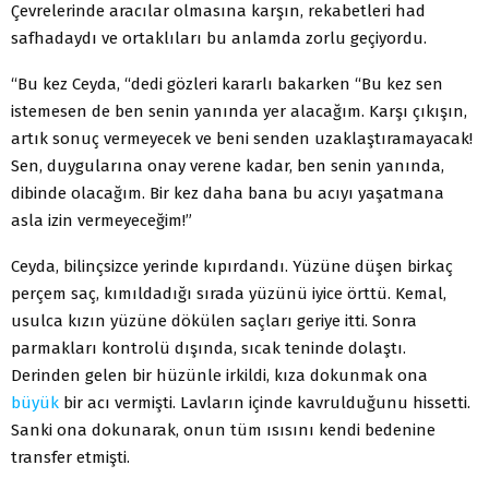
Çevrelerinde aracılar olmasına karşın, rekabetleri had
safhadaydı ve ortaklıları bu anlamda zorlu geçiyordu.
“Bu kez Ceyda, “dedi gözleri kararlı bakarken “Bu kez sen
istemesen de ben senin yanında yer alacağım. Karşı çıkışın,
artık sonuç vermeyecek ve beni senden uzaklaştıramayacak!
Sen, duygularına onay verene kadar, ben senin yanında,
dibinde olacağım. Bir kez daha bana bu acıyı yaşatmana
asla izin vermeyeceğim!”
Ceyda, bilinçsizce yerinde kıpırdandı. Yüzüne düşen birkaç
perçem saç, kımıldadığı sırada yüzünü iyice örttü. Kemal,
usulca kızın yüzüne dökülen saçları geriye itti. Sonra
parmakları kontrolü dışında, sıcak teninde dolaştı.
Derinden gelen bir hüzünle irkildi, kıza dokunmak ona
büyük
bir acı vermişti. Lavların içinde kavrulduğunu hissetti.
Sanki ona dokunarak, onun tüm ısısını kendi bedenine
transfer etmişti.