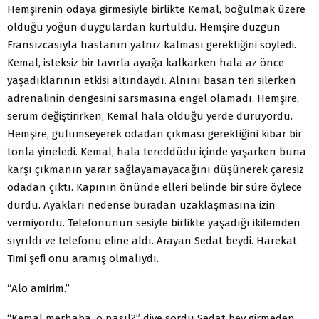
Hemşirenin odaya girmesiyle birlikte Kemal, boğulmak üzere
olduğu yoğun duygulardan kurtuldu. Hemşire düzgün
Fransızcasıyla hastanın yalnız kalması gerektiğini söyledi.
Kemal, isteksiz bir tavırla ayağa kalkarken hala az önce
yaşadıklarının etkisi altındaydı. Alnını basan teri silerken
adrenalinin dengesini sarsmasına engel olamadı. Hemşire,
serum değiştirirken, Kemal hala olduğu yerde duruyordu.
Hemşire, gülümseyerek odadan çıkması gerektiğini kibar bir
tonla yineledi. Kemal, hala tereddüdü içinde yaşarken buna
karşı çıkmanın yarar sağlayamayacağını düşünerek çaresiz
odadan çıktı. Kapının önünde elleri belinde bir süre öylece
durdu. Ayakları nedense buradan uzaklaşmasına izin
vermiyordu. Telefonunun sesiyle birlikte yaşadığı ikilemden
sıyrıldı ve telefonu eline aldı. Arayan Sedat beydi. Harekat
Timi şefi onu aramış olmalıydı.
“Alo amirim.”
“Kemal merhaba, o nasıl?” diye sordu Sedat bey girmeden.