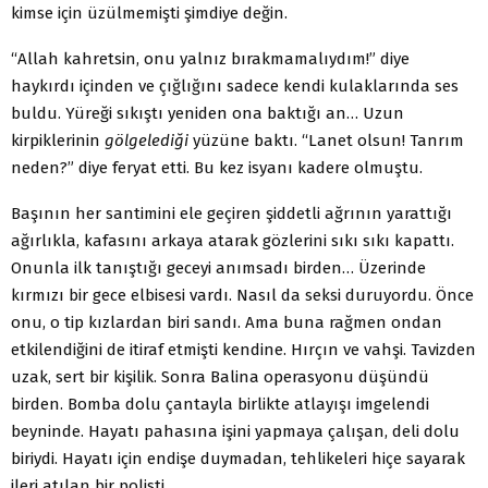
kimse için üzülmemişti şimdiye değin.
“Allah kahretsin, onu yalnız bırakmamalıydım!” diye
haykırdı içinden ve çığlığını sadece kendi kulaklarında ses
buldu. Yüreği sıkıştı yeniden ona baktığı an… Uzun
kirpiklerinin
gölgelediği
yüzüne baktı. “Lanet olsun! Tanrım
neden?” diye feryat etti. Bu kez isyanı kadere olmuştu.
Başının her santimini ele geçiren şiddetli ağrının yarattığı
ağırlıkla, kafasını arkaya atarak gözlerini sıkı sıkı kapattı.
Onunla ilk tanıştığı geceyi anımsadı birden… Üzerinde
kırmızı bir gece elbisesi vardı. Nasıl da seksi duruyordu. Önce
onu, o tip kızlardan biri sandı. Ama buna rağmen ondan
etkilendiğini de itiraf etmişti kendine. Hırçın ve vahşi. Tavizden
uzak, sert bir kişilik. Sonra Balina operasyonu düşündü
birden. Bomba dolu çantayla birlikte atlayışı imgelendi
beyninde. Hayatı pahasına işini yapmaya çalışan, deli dolu
biriydi. Hayatı için endişe duymadan, tehlikeleri hiçe sayarak
ileri atılan bir polisti.