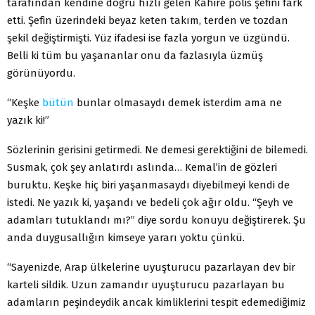
tarafından kendine doğru hızlı gelen Kahire polis şefini fark
etti. Şefin üzerindeki beyaz keten takım, terden ve tozdan
şekil değiştirmişti. Yüz ifadesi ise fazla yorgun ve üzgündü.
Belli ki tüm bu yaşananlar onu da fazlasıyla üzmüş
görünüyordu.
“Keşke
bütün
bunlar olmasaydı demek isterdim ama ne
yazık ki!”
Sözlerinin gerisini getirmedi. Ne demesi gerektiğini de bilemedi.
Susmak, çok şey anlatırdı aslında… Kemal’in de gözleri
buruktu. Keşke hiç biri yaşanmasaydı diyebilmeyi kendi de
istedi. Ne yazık ki, yaşandı ve bedeli çok ağır oldu. “Şeyh ve
adamları tutuklandı mı?” diye sordu konuyu değiştirerek. Şu
anda duygusallığın kimseye yararı yoktu çünkü.
“Sayenizde, Arap ülkelerine uyuşturucu pazarlayan dev bir
karteli sildik. Uzun zamandır uyuşturucu pazarlayan bu
adamların peşindeydik ancak kimliklerini tespit edemediğimiz