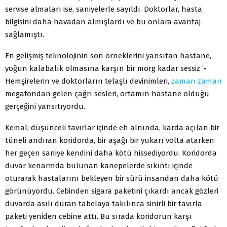
servise almaları ise, saniyelerle sayıldı. Doktorlar, hasta
bilgisini daha havadan almışlardı ve bu onlara avantaj
sağlamıştı.
En gelişmiş teknolojinin son örneklerini yansıtan hastane,
yoğun kalabalık olmasına karşın bir morg kadar sessiz ’•
Hemşirelerin ve doktorların telaşlı devinimleri,
zaman
zaman
megafondan gelen çağrı sesleri, ortamın hastane olduğu
gerçeğini yansıtıyordu.
Kemal; düşünceli tavırlar içinde eh alnında, karda açılan bir
tüneli andıran koridorda, bir aşağı bir yukarı volta atarken
her geçen saniye kendini daha kötü hissediyordu. Koridorda
duvar kenarmda bulunan kanepelerde sıkıntı içinde
oturarak hastalarını bekleyen bir sürü insandan daha kötü
görünüyordu. Cebinden sigara paketini çıkardı ancak gözleri
duvarda asılı duran tabelaya takılınca sinirli bir tavırla
paketi yeniden cebine attı. Bu sırada koridorun karşı