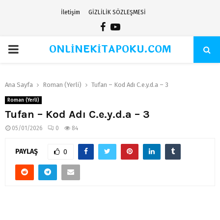
İletişim
GİZLİLİK SÖZLEŞMESİ
Facebook
Youtube
ONLİNEKİTAPOKU.COM
PRIMARY
MENU
Ana Sayfa
Roman (Yerli)
Tufan – Kod Adı C.e.y.d.a – 3
Roman (Yerli)
Tufan – Kod Adı C.e.y.d.a – 3
05/01/2026
0
84
PAYLAŞ
0