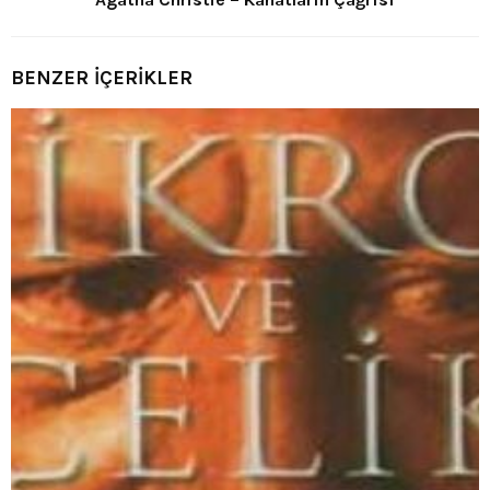
BENZER İÇERİKLER