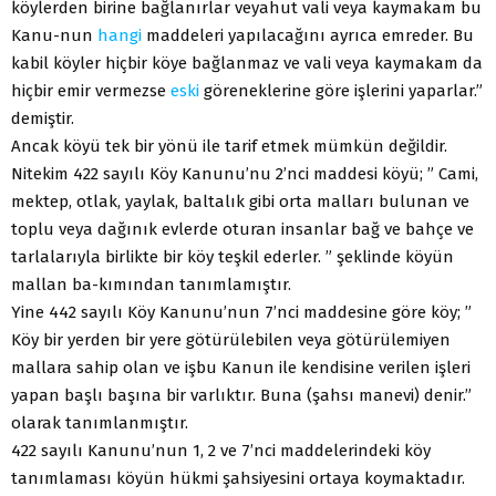
köylerden birine bağlanırlar veyahut vali veya kaymakam bu
Kanu-nun
hangi
maddeleri yapılacağını ayrıca emreder. Bu
kabil köyler hiçbir köye bağlanmaz ve vali veya kaymakam da
hiçbir emir vermezse
eski
göreneklerine göre işlerini yaparlar.”
demiştir.
Ancak köyü tek bir yönü ile tarif etmek mümkün değildir.
Nitekim 422 sayılı Köy Kanunu’nu 2’nci maddesi köyü; ” Cami,
mektep, otlak, yaylak, baltalık gibi orta malları bulunan ve
toplu veya dağınık evlerde oturan insanlar bağ ve bahçe ve
tarlalarıyla birlikte bir köy teşkil ederler. ” şeklinde köyün
mallan ba-kımından tanımlamıştır.
Yine 442 sayılı Köy Kanunu’nun 7’nci maddesine göre köy; ”
Köy bir yerden bir yere götürülebilen veya götürülemiyen
mallara sahip olan ve işbu Kanun ile kendisine verilen işleri
yapan başlı başına bir varlıktır. Buna (şahsı manevi) denir.”
olarak tanımlanmıştır.
422 sayılı Kanunu’nun 1, 2 ve 7’nci maddelerindeki köy
tanımlaması köyün hükmi şahsiyesini ortaya koymaktadır.