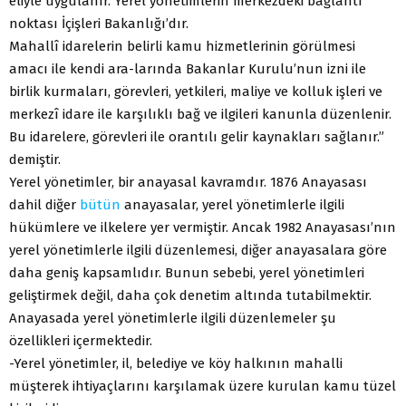
eliyle uygulanır. Yerel yönetimlerin merkezdeki bağlantı
noktası İçişleri Bakanlığı’dır.
Mahallî idarelerin belirli kamu hizmetlerinin görülmesi
amacı ile kendi ara-larında Bakanlar Kurulu’nun izni ile
birlik kurmaları, görevleri, yetkileri, maliye ve kolluk işleri ve
merkezî idare ile karşılıklı bağ ve ilgileri kanunla düzenlenir.
Bu idarelere, görevleri ile orantılı gelir kaynakları sağlanır.”
demiştir.
Yerel yönetimler, bir anayasal kavramdır. 1876 Anayasası
dahil diğer
bütün
anayasalar, yerel yönetimlerle ilgili
hükümlere ve ilkelere yer vermiştir. Ancak 1982 Anayasası’nın
yerel yönetimlerle ilgili düzenlemesi, diğer anayasalara göre
daha geniş kapsamlıdır. Bunun sebebi, yerel yönetimleri
geliştirmek değil, daha çok denetim altında tutabilmektir.
Anayasada yerel yönetimlerle ilgili düzenlemeler şu
özellikleri içermektedir.
-Yerel yönetimler, il, belediye ve köy halkının mahalli
müşterek ihtiyaçlarını karşılamak üzere kurulan kamu tüzel