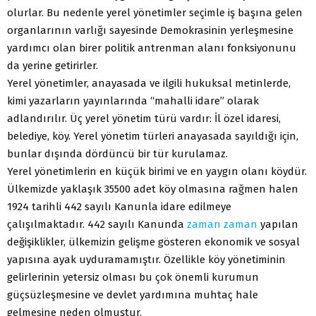
olurlar. Bu nedenle yerel yönetimler seçimle iş başına gelen
organlarının varlığı sayesinde Demokrasinin yerleşmesine
yardımcı olan birer politik antrenman alanı fonksiyonunu
da yerine getirirler.
Yerel yönetimler, anayasada ve ilgili hukuksal metinlerde,
kimi yazarların yayınlarında “mahalli idare” olarak
adlandırılır. Üç yerel yönetim türü vardır: İl özel idaresi,
belediye, köy. Yerel yönetim türleri anayasada sayıldığı için,
bunlar dışında dördüncü bir tür kurulamaz.
Yerel yönetimlerin en küçük birimi ve en yaygın olanı köydür.
Ülkemizde yaklaşık 35500 adet köy olmasına rağmen halen
1924 tarihli 442 sayılı Kanunla idare edilmeye
çalışılmaktadır. 442 sayılı Kanunda
zaman
zaman
yapılan
değişiklikler, ülkemizin gelişme gösteren ekonomik ve sosyal
yapısına ayak uyduramamıştır. Özellikle köy yönetiminin
gelirlerinin yetersiz olması bu çok önemli kurumun
güçsüzleşmesine ve devlet yardımına muhtaç hale
gelmesine neden olmuştur.