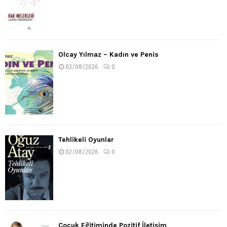
Olcay Yılmaz – Kadın ve Penis
03/08/2026
0
Tehlikeli Oyunlar
02/08/2026
0
Çocuk Eğitiminde Pozitif İletişim