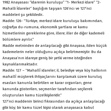
1982 Anayasası “idarenin kuruluşu” “1- Merkezi idare” “2-
Mahalli İdareler” başlığım taşıyan 126’ncı ve 127’nci
maddeleri şu şekildedir..
Madde: 126- “Türkiye, merkezi idare kuruluşu bakımından,
coğrafya du-rumuna, ekonomik şartlara ve kamu
hizmetlerinin gereklerine göre, illere; iller de diğer kademeli
bölümlere ayrılır.”
Madde metninden de anlaşılacağı gibi Anayasa, ilden küçük
kademelerin neler olduğunu açıkça belirtmemiştir. Bu da
Anayasa’nın idareye geniş bir yetki verme isteğinden
kaynaklanmaktadır.
Madde: 127 – “Mahallî idareler; il, belediye veya köy halkının
mahallî müşterek ihtiyaçlarını karşılamak üzere kuruluş
esasları kanunla belirtilen ve karar organları, gene
kanunda gösterilen, seçmenler tarafından seçilerek
oluşturulan kamu tüzelkişileridir.”
127’nci maddenin birinci fıkrasından da açıkça anlaşılacağı
gibi köy; bir kamu tüzel kişisi olarak anayasaca kabul