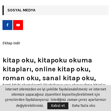
SOSYAL MEDYA
Ekitap indir
kitap oku, kitapoku okuma
kitapları, online kitap oku,
roman oku, sanal kitap oku,
hangi kitabi okumalıyım? Okuduğunuz veya okuyacağınız kitaplar
İnternet sitemizden en iyi şekilde faydalanabilmeniz ve internet
hakkında yorum, öneri veya fikirlerinizi yazabilir veya içeriğe puan
sitemize yapacağınız ziyaretleri kişiselleştirebilmek için
verebilirsiniz. Kitaplarla ilgili tartışmalara katılarak
çerezlerden faydalanıyoruz. İstediğiniz zaman çerez ayarlarınızı
arkadaşlarınıza önerebilirsiniz.
Kitap eklemek
ve paylaşmak için
değiştirebilirsiniz.
Kabul et
Daha fazla oku
kitap ekle linkini kullanabilirsiniz.