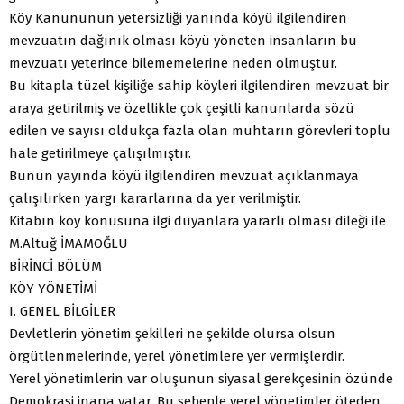
Köy Kanununun yetersizliği yanında köyü ilgilendiren
mevzuatın dağınık olması köyü yöneten insanların bu
mevzuatı yeterince bilememelerine neden olmuştur.
Bu kitapla tüzel kişiliğe sahip köyleri ilgilendiren mevzuat bir
araya getirilmiş ve özellikle çok çeşitli kanunlarda sözü
edilen ve sayısı oldukça fazla olan muhtarın görevleri toplu
hale getirilmeye çalışılmıştır.
Bunun yayında köyü ilgilendiren mevzuat açıklanmaya
çalışılırken yargı kararlarına da yer verilmiştir.
Kitabın köy konusuna ilgi duyanlara yararlı olması dileği ile
M.Altuğ İMAMOĞLU
BİRİNCİ BÖLÜM
KÖY YÖNETİMİ
I. GENEL BİLGİLER
Devletlerin yönetim şekilleri ne şekilde olursa olsun
örgütlenmelerinde, yerel yönetimlere yer vermişlerdir.
Yerel yönetimlerin var oluşunun siyasal gerekçesinin özünde
Demokrasi inana yatar. Bu sebeple yerel yönetimler öteden