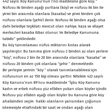
442 sayılı Köy Kanunu’nun l’nci maddesine göre köy; ”
Nüfusu iki binden aşağı yurtlara (köy) ve nüfusu iki bin ile
yirmi bin arasında olanlara (kasaba) ve yirmi binden çok
nüfusu olanlara (şehir) denir. Nüfusu iki binden aşağı olsa
dahi belediye teşkilatı mevcut olan nahiye, kaza ve vilayet
merkezleri kasaba itibar olunur. Ve Belediye Kanununa
tabidir.” şeklindedir.
Bu köy tanımlaması nüfus miktarını kıstas alarak
yapılmıştır. Bu tanıma göre nüfusu 2 binden az olan yerlere
“köy”, nüfusu 2 bin ile 20 bin arasında olanlara “kasaba” ve
nüfusu 20 binden çok olanlara “şehir ” denmektedir.
Bir yerleşim yerinin “köy ” olarak tanımlanabilmesi için
nüfusunun en az 150 kişi olması şarttır. Nitekim 422 sayılı
Köy Kanunu’nun 89’ncu maddesinde “İşbu Köy Kanunu
kadın ve erkek nüfusu yüz elliden yukarı olan köyler içindir.
Nüfusu yüz elliden aşağı olan köyler bu Kanuna göre köy
ahalisinden seçim hakkı olanların yarısından çoğunun
istemesiyle etrafındaki bir saat ve ondan aşağı olan