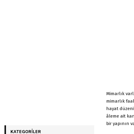
Mimarlık var
mimarlık faal
hayat düzenim
âleme ait ka
bir yapının v
KATEGORILER