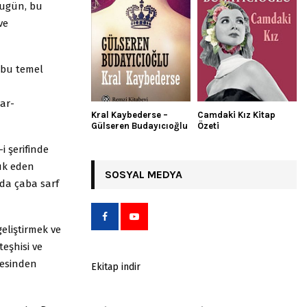
 bugün, bu
ve
 bu temel
lar-
Kral Kaybederse –
Camdaki Kız Kitap
Gülseren Budayıcıoğlu
Özeti
i şerifinde
luk eden
SOSYAL MEDYA
da çaba sarf
geliştirmek ve
eşhisi ve
mesinden
Ekitap indir