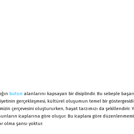
lığın
bütün
alanlarını kapsayan bir disiplindir. Bu sebeple başarı
iyetinin gerçekleşmesi, kültürel oluşumun temel bir göstergesidir
izin çerçevesini oluştururken, hayat tarzımızı da şekillendirir. Ya
nunların icaplarına göre oluşur. Bu icaplara göre düzenlenmem
ar olma şansı yoktur.