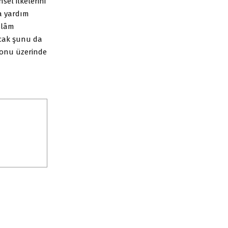
sel ilkelerini
a yardım
slâm
ncak şunu da
konu üzerinde