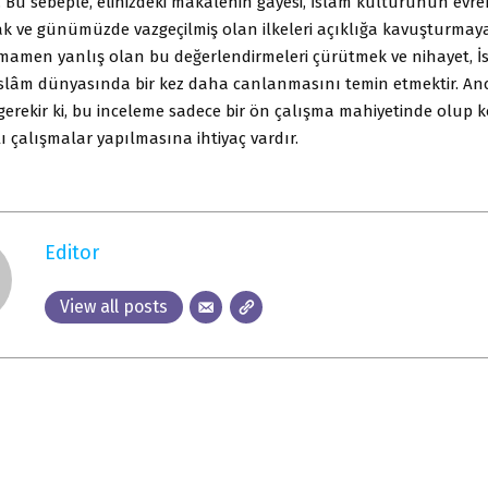
ir. Bu sebeple, elinizdeki makalenin gayesi, İslâm kültürünün evren
k ve günümüzde vazgeçilmiş olan ilkeleri açıklığa kavuşturmay
amamen yanlış olan bu değerlendirmeleri çürütmek ve nihayet, İ
İslâm dünyasında bir kez daha canlanmasını temin etmektir. A
gerekir ki, bu inceleme sadece bir ön çalışma mahiyetinde olup 
ı çalışmalar yapılmasına ihtiyaç vardır.
Editor
View all posts