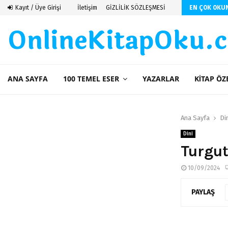
 De Saint Exupery
Kayıt / Üye Girişi
İletişim
GİZLİLİK SÖZLEŞMESİ
EN ÇOK OKU
OnlineKitapOku.
ANA SAYFA
100 TEMEL ESER
YAZARLAR
KITAP ÖZ
Ana Sayfa
Di
Dini
Turgut
10/09/2024
PAYLAŞ