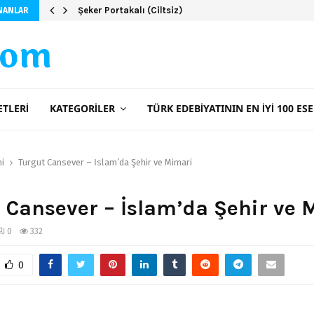
Şeker Portakalı (Ciltsiz)
NANLAR
com
ETLERI
KATEGORILER
TÜRK EDEBIYATININ EN İYI 100 ESE
ni
Turgut Cansever – İslam’da Şehir ve Mimari
 Cansever – İslam’da Şehir ve 
0
332
0