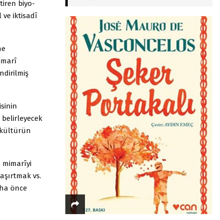
tiren biyo-
 ve iktisadî
ne
imarî
ndirilmiş
isinin
 belirleyecek
 kültürün
- mimarîyi
aşırtmak vs.
daha önce