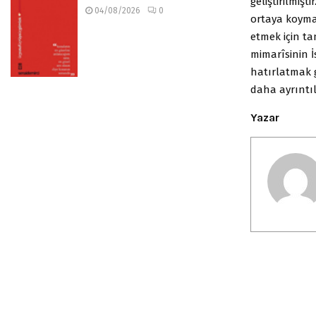
geliştirilmişt
04/08/2026
0
ortaya koyma
etmek için t
mimarîsinin 
hatırlatmak 
daha ayrıntıl
Yazar