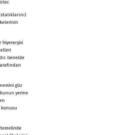
rler.
stalıklarını)
kelerinin
 hiyerarşisi
elleri
dır. Genelde
 tarafından
önemini göz
, bunun yerine
den
z konusu
i temelinde