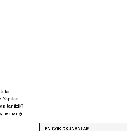
lı bir
. Yapılar
pılar fizikî
iş herhangi
EN ÇOK OKUNANLAR