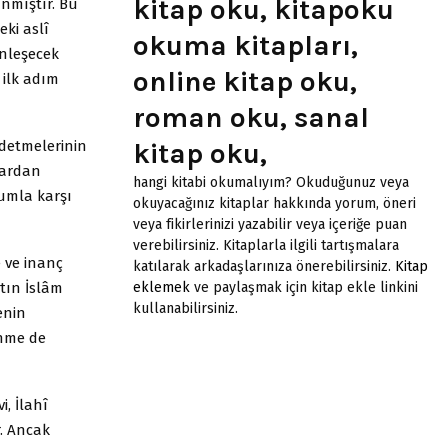
kitap oku, kitapoku
ınmıştır. Bu
eki aslî
okuma kitapları,
inleşecek
online kitap oku,
 ilk adım
roman oku, sanal
ddetmelerinin
kitap oku,
lardan
hangi kitabi okumalıyım? Okuduğunuz veya
rumla karşı
okuyacağınız kitaplar hakkında yorum, öneri
veya fikirlerinizi yazabilir veya içeriğe puan
verebilirsiniz. Kitaplarla ilgili tartışmalara
e ve inanç
katılarak arkadaşlarınıza önerebilirsiniz.
Kitap
tın İslâm
eklemek
ve paylaşmak için kitap ekle linkini
kullanabilirsiniz.
enin
enme de
, İlahî
. Ancak