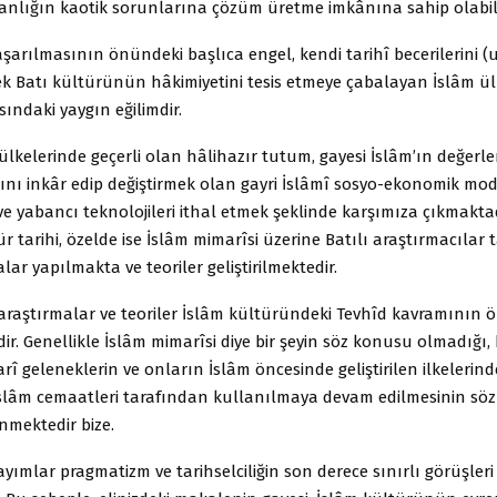
sanlığın kaotik sorunlarına çözüm üretme imkânına sahip olabili
şarılmasının önündeki başlıca engel, kendi tarihî becerilerini (u
k Batı kültürünün hâkimiyetini tesis etmeye çabalayan İslâm ül
sındaki yaygın eğilimdir.
lkelerinde geçerli olan hâlihazır tutum, gayesi İslâm’ın değerler
zını inkâr edip değiştirmek olan gayri İslâmî sosyo-ekonomik mod
ve yabancı teknolojileri ithal etmek şeklinde karşımıza çıkmakta
ür tarihi, özelde ise İslâm mimarîsi üzerine Batılı araştırmacılar
alar yapılmakta ve teoriler geliştirilmektedir.
 araştırmalar ve teoriler İslâm kültüründeki Tevhîd kavramının 
ir. Genellikle İslâm mimarîsi diye bir şeyin söz konusu olmadığı
î geleneklerin ve onların İslâm öncesinde geliştirilen ilkelerin
İslâm cemaatleri tarafından kullanılmaya devam edilmesinin sö
nmektedir bize.
yımlar pragmatizm ve tarihselciliğin son derece sınırlı görüşler