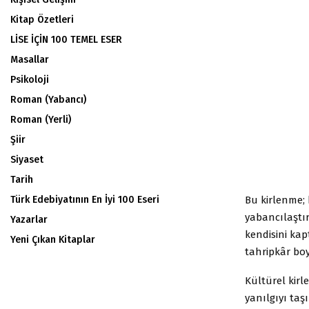
Kitap Özetleri
LİSE İÇİN 100 TEMEL ESER
Masallar
Psikoloji
Roman (Yabancı)
Roman (Yerli)
Şiir
Siyaset
Tarih
Bu kirlenme; 
Türk Edebiyatının En İyi 100 Eseri
yabancılaştırı
Yazarlar
kendisini ka
Yeni Çıkan Kitaplar
tahripkâr boy
Kültürel kirl
yanılgıyı taş