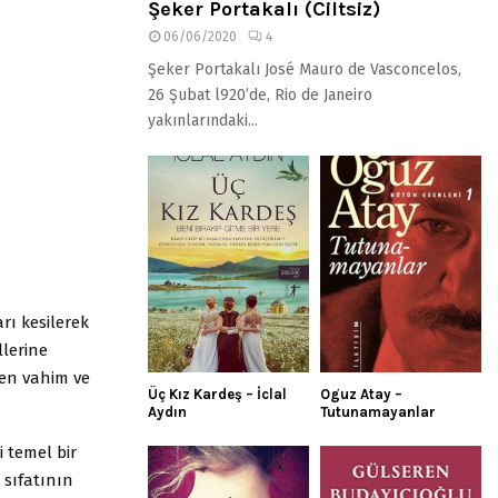
Şeker Portakalı (Ciltsiz)
06/06/2020
4
Şeker Portakalı José Mauro de Vasconcelos,
26 Şubat l920’de, Rio de Janeiro
yakınlarındaki...
rı kesilerek
llerine
 en vahim ve
Üç Kız Kardeş – İclal
Oguz Atay –
Aydın
Tutunamayanlar
 temel bir
 sıfatının