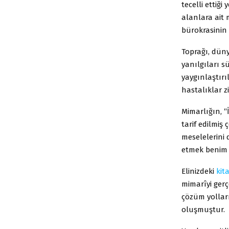
tecelli ettiğ
alanlara ait 
bürokrasinin 
Toprağı, düny
yanılgıları s
yaygınlaştırıl
hastalıklar z
Mimarlığın, “
tarif edilmiş
meselelerini
etmek benim 
Elinizdeki
kit
mimarîyi gerç
çözüm yollar
oluşmuştur.