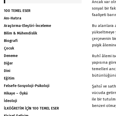
Ancak var olm
sosyal bir fa
100 TEMEL ESER
faaliyeti barı
Anı-Hatıra
Bu alanlara a
Araştırma-Eleştiri-İnceleme
yükseltmeye y
Bilim & Mühendislik
çerçevenin biç
Biografi
psişik âlemine
Çocuk
Ruhî âlemi is
Deneme
yapısına göre
Diğer
temelleri anc
Dini
bütünlüğünü 
Eğitim
Felsefe-Sosyoloji-Psikoloji
Şahsî ve sath
vücuda getirm
Hikaye – Öykü
ile bir tutul
İdeoloji
benzeri olma
İLKÖĞRETİM İÇİN 100 TEMEL ESER
Kişisel Gelişim