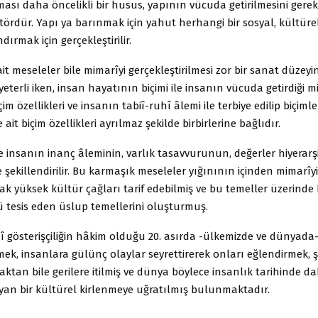
ası daha öncelikli bir husus, yapının vücuda getirilmesini gerek
ktördür. Yapı ya barınmak için yahut herhangi bir sosyal, kültürel
ndırmak için gerçekleştirilir.
it meseleler bile mimarîyi gerçekleştirilmesi zor bir sanat düzeyi
eterli iken, insan hayatının biçimi ile insanın vücuda getirdiği m
im özellikleri ve insanın tabiî-ruhî âlemi ile terbiye edilip biçimle
 ait biçim özellikleri ayrılmaz şekilde birbirlerine bağlıdır.
e insanın inanç âleminin, varlık tasavvurunun, değerler hiyerarş
 şekillendirilir. Bu karmaşık meseleler yığınının içinden mimarîyi
ak yüksek kültür çağları tarif edebilmiş ve bu temeller üzerinde
tesis eden üslup temellerini oluşturmuş.
î gösterişçiliğin hâkim olduğu 20. asırda -ülkemizde ve dünyada
ek, insanlara gülünç olaylar seyrettirerek onları eğlendirmek, ş
maktan bile gerilere itilmiş ve dünya böylece insanlık tarihinde 
yan bir kültürel kirlenmeye uğratılmış bulunmaktadır.