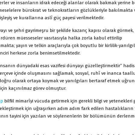
i yerler ve insanların idrak edeceği alanlar olarak bakmak yerine
meselelere bürokrat ve teknokratların gözlükleriyle bakılmakta 
işleyiş ve kurallarına aslî güç payesi verilmektedir.
ayı ve şehri gayrimeşru bir şekilde kazanç kapısı olarak görmek,
ürdüren müesseseler vasıtasıyla halka zorla kabul ettirilip
makta; yayın ve telkin araçlarıyla çok boyutlu bir kirlilik-yanılgı
inciri herkese zorla benimsetilmektedir.
İnsanın dünyadaki esas vazifesi dünyayı güzelleştirmektir” hadis-
 çerçeve içinde oluşmasını sağlamak, sosyal, ruhî ve inanca taal
 doğru olarak ortaya koymak ve yanılgıları bertaraf etmek uğrun
için kaçınılmaz görev olmuştur.
ap
bilfiil mimarîyi vücuda getirmek için gerekli bilgi ve yetenekleri 
ekleştirmek için uğraşırken adım adım fark edilen hastalıkların t
ının tayini için yazılan ve söylenenlerin bir bölümünün derlen