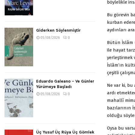
böylelikle in
Bu görevin ba
kurban edere
aydınları ara
Giderken Söylenmiştir
05/08/2026
0
Bütün İslâm ü
ile hayat tar
yerleştirmek 
İslâm’ın kült
çeşitli çalışm
Eduardo Galeano – Ve Günler
Ne var ki, bu
Yürümeye Başladı
ardı etmekted
05/08/2026
0
mahallî mimar
bazılarının 
olduğu söyle
Oysa bu varsa
Üç Yusuf Üç Rüya Üç Gömlek