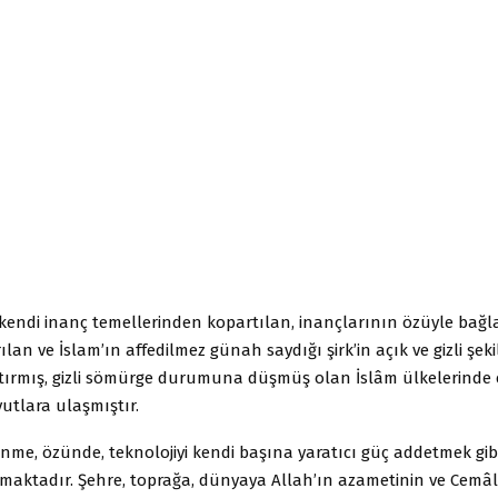
kendi inanç temellerinden kopartılan, inançlarının özüyle bağla
lan ve İslam’ın affedilmez günah saydığı şirk’in açık ve gizli şeki
ptırmış, gizli sömürge durumuna düşmüş olan İslâm ülkelerinde
utlara ulaşmıştır.
enme, özünde, teknolojiyi kendi başına yaratıcı güç addetmek gibi
ımaktadır. Şehre, toprağa, dünyaya Allah’ın azametinin ve Cemâl