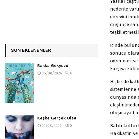
Yazılar çeşit
nedenle varlı
görevini müdr
düşünce sahas
teşkil etmesi 
İçinde bulund
SON EKLENENLER
sonucu olarak
öğrenmek ve b
Başka Gökyüzü
karşıya kalmı
06/08/2026
0
Hiçbir dikkat
sistemlerine 
dünyasında ço
eleştirilmede
oluşmaya baş
Keşke Gerçek Olsa
Batılı kültür
05/08/2026
0
Hakikat’in v