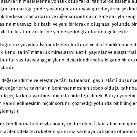
li alanların meselelerine yönelik olup farklı tarihlerde kaleme al
ğın sınırsızlığı içinde yaşadığımız dünyayı güzelleştirme şeklind
ik herkesin, mimarların ve diğer sorumluların katkılarıyla zeng
ına mütevazı bir katkı ve yeni bir idrakin oluşması yolunda bir
bile bu kitabın vazifesine yerine getirdiği anlamına gelecektir.
uğumuz yüzyılda İslâm ülkeleri, kültürel ve dinî kimliklerini re
, kendi tarihî mimarlık miraslarını Batılı yayınlar ve araştırma
unlar vasıtasıyla geçmişlerini değerlendirmek gibi garip bir du
şlardır.
li değerlendirme ve eleştiriye tâbi tutmadan, gayri İslâmî düşünc
ait değerler ve tavırların benimsenmesinin sebep olduğu tahriba
k geç farkına varılmış olmakla birlikte; giderek, Batıya yönelm
n kabul edilmesinin hiçbir sorunu çözmediği yolunda bir bilinçl
lamıştır.
ler kendi bunalımlarıyla boğuşup dururken İslâm âleminin görevi
e mazilerindeki tecrübelerin şuuruna varmaya çalışmak olmalıdır