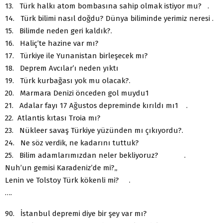
13. Türk halkı atom bombasına sahip olmak istiyor mu? .
14. Türk bilimi nasıl doğdu? Dünya biliminde yerimiz neresi .
15. Bilimde neden geri kaldık?.
16. Haliç’te hazine var mı?
17. Türkiye ile Yunanistan birleşecek mı?
18. Deprem Avcılar’ı neden yıktı
19. Türk kurbağası yok mu olacak?.
20. Marmara Denizi önceden gol muydu1
21. Adalar fayı 17 Ağustos depreminde kırıldı mı1 .
22. Atlantis kıtası Troia mı?
23. Nükleer savaş Türkiye yüzünden mı çıkıyordu?.
24. Ne söz verdik, ne kadarını tuttuk?
25. Bilim adamlarımızdan neler bekliyoruz? .
Nuh’un gemisi Karadeniz’de mi?,,
Lenin ve Tolstoy Türk kökenli mi? .
….
90. İstanbul depremi diye bir şey var mı?