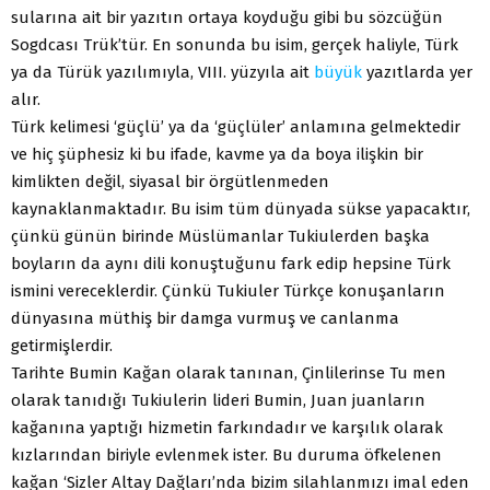
sularına ait bir yazıtın ortaya koyduğu gibi bu sözcüğün
Sogdcası Trük’tür. En sonunda bu isim, gerçek haliyle, Türk
ya da Türük yazılımıyla, VIII. yüzyıla ait
büyük
yazıtlarda yer
alır.
Türk kelimesi ‘güçlü’ ya da ‘güçlüler’ anlamına gelmektedir
ve hiç şüphesiz ki bu ifade, kavme ya da boya ilişkin bir
kimlikten değil, siyasal bir örgütlenmeden
kaynaklanmaktadır. Bu isim tüm dünyada sükse yapacaktır,
çünkü günün birinde Müslümanlar Tukiulerden başka
boyların da aynı dili konuştuğunu fark edip hepsine Türk
ismini vereceklerdir. Çünkü Tukiuler Türkçe konuşanların
dünyasına müthiş bir damga vurmuş ve canlanma
getirmişlerdir.
Tarihte Bumin Kağan olarak tanınan, Çinlilerinse Tu men
olarak tanıdığı Tukiulerin lideri Bumin, Juan juanların
kağanına yaptığı hizmetin farkındadır ve karşılık olarak
kızlarından biriyle evlenmek ister. Bu duruma öfkelenen
kağan ‘Sizler Altay Dağları’nda bizim silahlanmızı imal eden