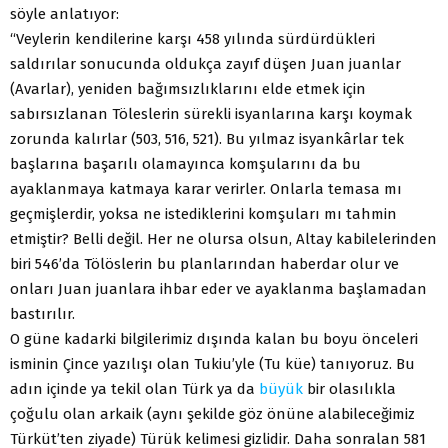
söyle anlatıyor:
“Veylerin kendilerine karşı 458 yılında sürdürdükleri
saldırılar sonucunda oldukça zayıf düşen Juan juanlar
(Avarlar), yeniden bağımsızlıklarını elde etmek için
sabırsızlanan Töleslerin sürekli isyanlarına karşı koymak
zorunda kalırlar (503, 516, 521). Bu yılmaz isyankârlar tek
başlarına başarılı olamayınca komşularını da bu
ayaklanmaya katmaya karar verirler. Onlarla temasa mı
geçmişlerdir, yoksa ne istediklerini komşuları mı tahmin
etmiştir? Belli değil. Her ne olursa olsun, Altay kabilelerinden
biri 546’da Tölöslerin bu planlarından haberdar olur ve
onları Juan juanlara ihbar eder ve ayaklanma başlamadan
bastırılır.
O güne kadarki bilgilerimiz dışında kalan bu boyu önceleri
isminin Çince yazılışı olan Tukiu’yle (Tu küe) tanıyoruz. Bu
adın içinde ya tekil olan Türk ya da
büyük
bir olasılıkla
çoğulu olan arkaik (aynı şekilde göz önüne alabileceğimiz
Türküt’ten ziyade) Türük kelimesi gizlidir. Daha sonralan 581