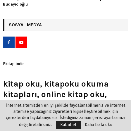
Budayıcıoğlu
SOSYAL MEDYA
Ekitap indir
kitap oku, kitapoku okuma
kitapları, online kitap oku,
roman oku, sanal kitap oku,
İnternet sitemizden en iyi şekilde faydalanabilmeniz ve internet
sitemize yapacağınız ziyaretleri kişiselleştirebilmek için
hangi kitabi okumalıyım? Okuduğunuz veya okuyacağınız kitaplar
çerezlerden faydalanıyoruz. İstediğiniz zaman çerez ayarlarınızı
hakkında yorum, öneri veya fikirlerinizi yazabilir veya içeriğe puan
değiştirebilirsiniz.
Kabul et
Daha fazla oku
verebilirsiniz. Kitaplarla ilgili tartışmalara katılarak