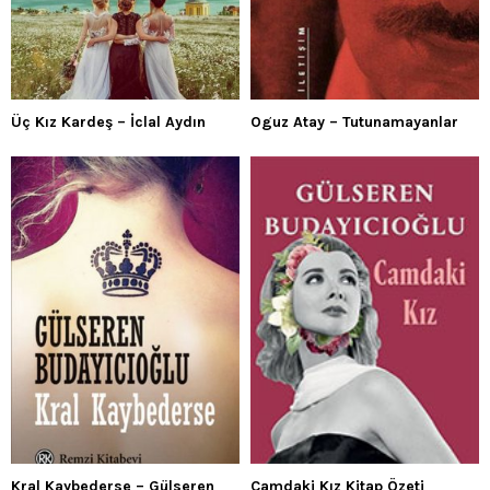
Üç Kız Kardeş – İclal Aydın
Oguz Atay – Tutunamayanlar
Kral Kaybederse – Gülseren
Camdaki Kız Kitap Özeti