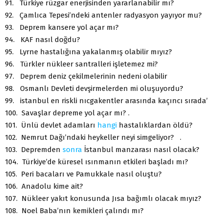
91. Türkiye rüzgar enerjisinden yararlanabilir mı?
92. Çamlıca Tepesi’ndeki antenler radyasyon yayıyor mu?
93. Deprem kansere yol açar mı?
94. KAF nasıl doğdu?
95. Lyrne hastalığına yakalanmış olabilir mıyız?
96. Türkler nükleer santralleri işletemez mi?
97. Deprem deniz çekilmelerinin nedeni olabilir
98. Osmanlı Devleti devşirmelerden mi oluşuyordu?
99. istanbul en riskli nıcgakentler arasında kaçıncı sırada’
100. Savaşlar depreme yol açar mı? .
101. Ünlü devlet adamları
hangi
hastalıklardan öldü?
102. Nemrut Dağı’ndaki heykeller neyi simgeliyor? .
103. Depremden
sonra
İstanbul manzarası nasıl olacak?
104. Türkiye’de küresel ısınmanın etkileri başladı mı?
105. Peri bacaları ve Pamukkale nasıl oluştu?
106. Anadolu kime ait?
107. Nükleer yakıt konusunda Jısa bağımlı olacak mıyız?
108. Noel Baba’nın kemikleri çalındı mı?