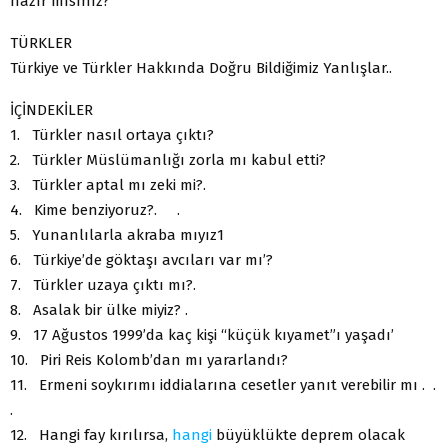
hazır mısınız?
TÜRKLER
Türkiye ve Türkler Hakkında Doğru Bildiğimiz Yanlışlar..
İÇİNDEKİLER
1. Türkler nasıl ortaya çıktı?
2. Türkler Müslümanlığı zorla mı kabul etti?
3. Türkler aptal mı zeki mi?.
4. Kime benziyoruz?. .
5. Yunanlılarla akraba mıyız1
6. Türkiye’de göktaşı avcıları var mı’?
7. Türkler uzaya çıktı mı?.
8. Asalak bir ülke miyiz? .
9. 17 Ağustos 1999’da kaç kişi “küçük kıyamet”ı yaşadı’
10. Piri Reis Kolomb’dan mı yararlandı?
11. Ermeni soykırımı iddialarına cesetler yanıt verebilir mı . .
.
12. Hangi fay kırılırsa,
hangi
büyüklükte deprem olacak