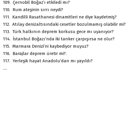
109. Çernobil Boğaz’ı etkiledi mı?
110. Rum ateşinin sırrı neydi?
111. Kandilli Rasathanesi dinamitleri ne diye kaydetmiş?
112. Atılay denizaltısındaki cesetler bozulmamış olabilir mi?
113. Türk halkının deprem korkusu gece mı uyanıyor?
114. İstanbul Boğazı’nda iki tanker çarpışırsa ne olur?
115. Marmara Denizi’ni kaybediyor muyuz?
116. Barajlar deprem üretir mi?.
117. Yerleşik hayat Anadolu’dan mı yayıldı?
….