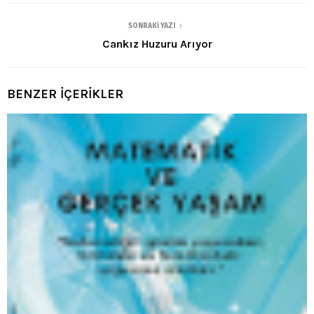
SONRAKI YAZI
Cankız Huzuru Arıyor
BENZER İÇERİKLER