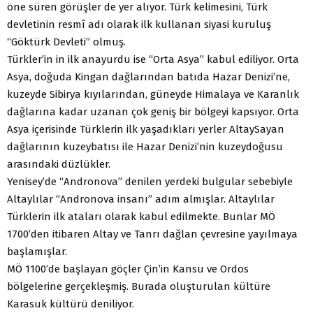
öne süren görüşler de yer alıyor. Türk kelimesini, Türk
devletinin resmî adı olarak ilk kullanan siyasi kuruluş
“Göktürk Devleti” olmuş.
Türkler’in in ilk anayurdu ise “Orta Asya” kabul ediliyor. Orta
Asya, doğuda Kingan dağlarından batıda Hazar Denizi’ne,
kuzeyde Sibirya kıyılarından, güneyde Himalaya ve Karanlık
dağlarına kadar uzanan çok geniş bir bölgeyi kapsıyor. Orta
Asya içerisinde Türklerin ilk yaşadıkları yerler AltaySayan
dağlarının kuzeybatısı ile Hazar Denizi’nin kuzeydoğusu
arasındaki düzlükler.
Yenisey’de “Andronova” denilen yerdeki bulgular sebebiyle
Altaylılar “Andronova insanı” adım almışlar. Altaylılar
Türklerin ilk ataları olarak kabul edilmekte. Bunlar MÖ
1700’den itibaren Altay ve Tanrı dağlan çevresine yayılmaya
başlamışlar.
MÖ 1100’de başlayan göçler Çin’in Kansu ve Ordos
bölgelerine gerçekleşmiş. Burada oluşturulan kültüre
Karasuk kültürü deniliyor.