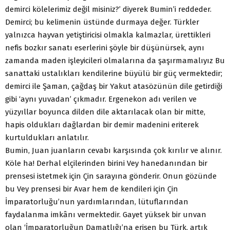
demirci kölelerimiz değil misiniz?’ diyerek Bumin’i reddeder.
Demirci; bu kelimenin üstünde durmaya değer. Türkler
yalnızca hayvan yetiştiricisi olmakla kalmazlar, ürettikleri
nefis bozkır sanatı eserlerini şöyle bir düşünürsek, aynı
zamanda maden işleyicileri olmalarına da şaşırmamalıyız Bu
sanattaki ustalıkları kendilerine büyülü bir güç vermektedir;
demirci ile Şaman, çağdaş bir Yakut atasözünün dile getirdiği
gibi ‘aynı yuvadan’ çıkmadır. Ergenekon adı verilen ve
yüzyıllar boyunca dilden dile aktarılacak olan bir mitte,
hapis oldukları dağlardan bir demir madenini eriterek
kurtuldukları anlatılır.
Bumin, Juan juanların cevabı karşısında çok kırılır ve alınır.
Köle ha! Derhal elçilerinden birini Vey hanedanından bir
prensesi istetmek için Çin sarayına gönderir. Onun gözünde
bu Vey prensesi bir Avar hem de kendileri için Çin
İmparatorluğu’nun yardımlarından, lütuflarından
faydalanma imkânı vermektedir. Gayet yüksek bir unvan
olan ‘İmparatorluğun Damatlığı’na erişen bu Türk, artık