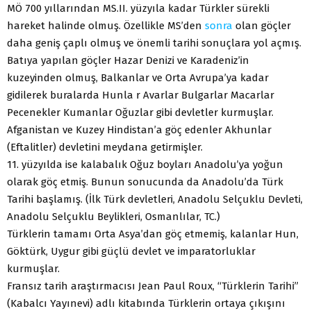
MÖ 700 yıllarından MS.II. yüzyıla kadar Türkler sürekli
hareket halinde olmuş. Özellikle MS’den
sonra
olan göçler
daha geniş çaplı olmuş ve önemli tarihi sonuçlara yol açmış.
Batıya yapılan göçler Hazar Denizi ve Karadeniz’in
kuzeyinden olmuş, Balkanlar ve Orta Avrupa’ya kadar
gidilerek buralarda Hunla r Avarlar Bulgarlar Macarlar
Pecenekler Kumanlar Oğuzlar gibi devletler kurmuşlar.
Afganistan ve Kuzey Hindistan’a göç edenler Akhunlar
(Eftalitler) devletini meydana getirmişler.
11. yüzyılda ise kalabalık Oğuz boyları Anadolu’ya yoğun
olarak göç etmiş. Bunun sonucunda da Anadolu’da Türk
Tarihi başlamış. (İlk Türk devletleri, Anadolu Selçuklu Devleti,
Anadolu Selçuklu Beylikleri, Osmanlılar, TC.)
Türklerin tamamı Orta Asya’dan göç etmemiş, kalanlar Hun,
Göktürk, Uygur gibi güçlü devlet ve imparatorluklar
kurmuşlar.
Fransız tarih araştırmacısı Jean Paul Roux, “Türklerin Tarihi”
(Kabalcı Yayınevi) adlı kitabında Türklerin ortaya çıkışını