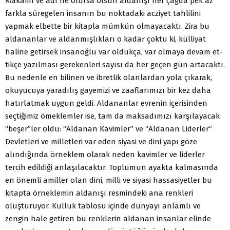
Makamı ve adı ne olursa olsun aldanışı her çağda pek az
farkla süregelen insanın bu noktadaki acziyet tahlilini
yapmak elbette bir kitapla mümkün olmayacaktı. Zira bu
aldananlar ve aldanmışlıkları o kadar çoktu ki, külliyat
haline getirsek insanoğlu var oldukça, var olmaya devam et­
tikçe yazılması gerekenleri sayısı da her geçen gün artacaktı.
Bu nedenle en bilinen ve ibretlik olanlardan yola çıkarak,
okuyucuya yaradılış ga­yemizi ve zaaflarımızı bir kez daha
hatırlatmak uygun geldi. Aldananlar evrenin içerisinden
seçtiğimiz ömeklemler ise, tam da maksadımızı kar­şılayacak
“beşer”ler oldu: “Aldanan Kavimler” ve “Aldanan Liderler”
Devletleri ve milletleri var eden siyasi ve dini yapı göze
alındığında örneklem olarak neden kavimler ve liderler
tercih edildiği anlaşılacak­tır. Toplumun ayakta kalmasında
en önemli amiller olan dini, milli ve siyasi hassasiyetler bu
kitapta örneklemin aldanışı resmindeki ana renk­leri
oluşturuyor. Kulluk tablosu içinde dünyayı anlamlı ve
zengin hale getiren bu renklerin aldanan insanlar elinde