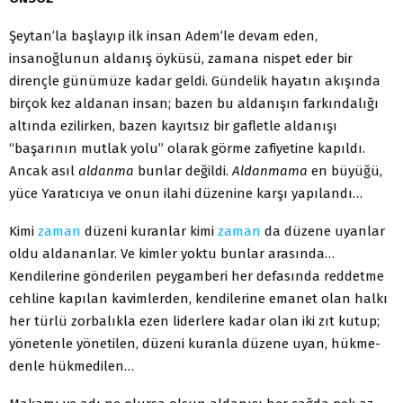
Şeytan’la başlayıp ilk insan Adem’le devam eden,
insanoğlunun al­danış öyküsü, zamana nispet eder bir
dirençle günümüze kadar geldi. Gündelik hayatın akışında
birçok kez aldanan insan; bazen bu aldanışın farkındalığı
altında ezilirken, bazen kayıtsız bir gafletle aldanışı
“başarının mutlak yolu” olarak görme zafiyetine kapıldı.
Ancak asıl
aldanma
bunlar değildi.
Aldanmama
en büyüğü,
yüce Yaratıcıya ve onun ilahi düzenine karşı yapılandı…
Kimi
zaman
düzeni kuranlar kimi
zaman
da düzene uyanlar
oldu aldananlar. Ve kimler yoktu bunlar arasında…
Kendilerine gönderilen peygamberi her defasında reddetme
cehline kapılan kavimlerden, kendilerine emanet olan halkı
her türlü zorbalıkla ezen liderlere kadar olan iki zıt kutup;
yönetenle yönetilen, düzeni kuranla düzene uyan, hükme­
denle hükmedilen…