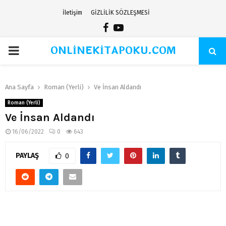
İletişim
GİZLİLİK SÖZLEŞMESİ
Facebook
Youtube
ONLİNEKİTAPOKU.COM
PRIMARY
MENU
Ana Sayfa
Roman (Yerli)
Ve İnsan Aldandı
Roman (Yerli)
Ve İnsan Aldandı
16/06/2022
0
643
PAYLAŞ
0