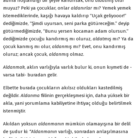
adına hoşlandığı bir şeyle kandırsak, onu
aldatmış
olur
muyuz? Peki ya çocuklar, onlar
aldanırlar
mı? Yemek yemek
istemediklerinde, ka­şığı havaya kaldırıp “Uçak geliyooor!”
dediğimizde, “Şimdi uyur­san, seni parka götüreceğim.” deyip
götürmediğimizde, “Bunu yersen kocaman adam olursun.”
dediğimizde çocuğu kandırmış mı oluruz,
aldatmış
mı? Ya da
çocuk kanmış mı olur,
aldanmış
mı? Evet, onu kandırmış
oluruz; ancak çocuk,
aldanmış
olmaz.
Aldanmak
, aklın varlığıyla varlık bulur ki, onun kıymeti de -
varsa tabi- buradan gelir.
Elbette burada çocukların akılsız oldukları kastedilmiş
değil­dir.
Aldanma
fiilinin gerçekleşmesi için, daha yüksek bir
akla, yani yorumlama kabiliyetine ihtiyaç olduğu belirtilmek
istenmiştir.
Akıldan yoksun
aldanmanın
mümkün olamayışına bir delil
de şudur ki:
“Aldanmanın
varlığı, sonradan anlaşılmasına