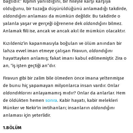
bağlı­dır.” Kişinin yanıldığını, bir hileyle karşı karşıya
olduğunu, bir tuzağa düşürüldüğünü anlamadığı takdirde,
aldandığını
anlaması da mümkün değildir. Bu takdirde o
yalanla yaşar ve gerçeği öğ­renene dek
aldandığını
bilmez.
Anlamak fiili ise, ancak ve ancak akıl ile mümkün olacaktır.
Kızıldeniz’in kapanmasıyla boğulan ve ölüm anından bir
lahza evvel iman etmeye çalışan Firavun,
aldandığını
hayattay­ken anlamış; fakat imanı kabul edilmemiştir. Zira o
an, “iş işten geçtiği an”dır.
Firavun gibi bir zalim bile ölmeden önce imana yeltenmişse
de bunu hiç yapamayan milyonlarca insan vardır. Onlar
aldandıkla­rını
anlayamamış mıdır? Onlar da anlarlar. Hem
de öldükten he­men
sonra
. Kabir hayatı, kabir melekleri
Münker ve Nekir’in im­tihanları; insanların
aldandığını
anlaması için yeterlidir.
1.BÖLÜM