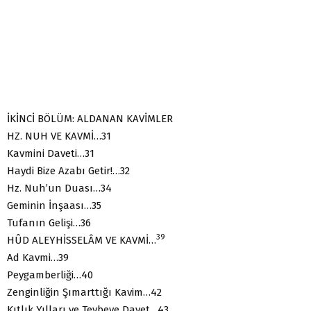
İKİNCİ BÖLÜM: ALDANAN KAVİMLER
HZ. NUH VE KAVMİ…31
Kavmini Daveti…31
Haydi Bize Azabı Getir!…32
Hz. Nuh’un Duası…34
Geminin İnşaası…35
Tufanın Gelişi…36
39
HÛD ALEYHİSSELÂM VE KAVMİ…
Ad Kavmi…39
Peygamberliği…40
Zenginliğin Şımarttığı Kavim…42
Kıtlık Yılları ve Tevbeye Davet…43