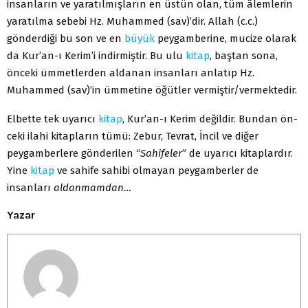
insanla­rın ve yaratılmışların en üstün olan, tüm âlemlerin
yaratılma se­bebi Hz. Muhammed (sav)’dir. Allah (c.c.)
gönderdiği bu son ve en
büyük
peygamberine, mucize olarak
da Kur’an-ı Kerim’i in­dirmiştir. Bu ulu
kitap
, baştan sona,
önceki ümmetlerden alda­nan insanları anlatıp Hz.
Muhammed (sav)’in ümmetine öğütler vermiştir/vermektedir.
Elbette tek uyarıcı
kitap
, Kur’an-ı Kerim değildir. Bundan ön­
ceki ilahi kitapların tümü: Zebur, Tevrat, İncil ve diğer
peygam­berlere gönderilen “
Sahifeler
” de uyarıcı kitaplardır.
Yine
kitap
ve sahife sahibi olmayan peygamberler de
insanları
aldanmamdan…
Yazar