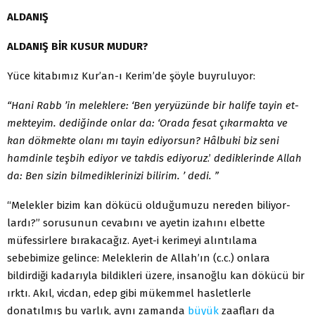
ALDANIŞ
ALDANIŞ BİR KUSUR MUDUR?
Yüce kitabımız Kur’an-ı Kerim’de şöyle buyruluyor:
“Hani Rabb ’in meleklere: ‘Ben yeryüzünde bir halife tayin et­
mekteyim. dediğinde onlar da: ‘Orada fesat çıkarmakta ve
kan dökmekte olanı mı tayin ediyorsun? Hâlbuki biz seni
hamdinle teşbih ediyor ve takdis ediyoruz
.’
dediklerinde Allah
da: Ben si­zin bilmediklerinizi bilirim. ’ dedi. ”
“Melekler bizim kan dökücü olduğumuzu nereden biliyor­
lardı?” sorusunun cevabını ve ayetin izahını elbette
müfessirlere bırakacağız. Ayet-i kerimeyi alıntılama
sebebimize gelince: Melek­lerin de Allah’ın (c.c.) onlara
bildirdiği kadarıyla bildikleri üzere, insanoğlu kan dökücü bir
ırktı. Akıl, vicdan, edep gibi mükem­mel hasletlerle
donatılmış bu varlık, aynı zamanda
büyük
zaaf­ları da