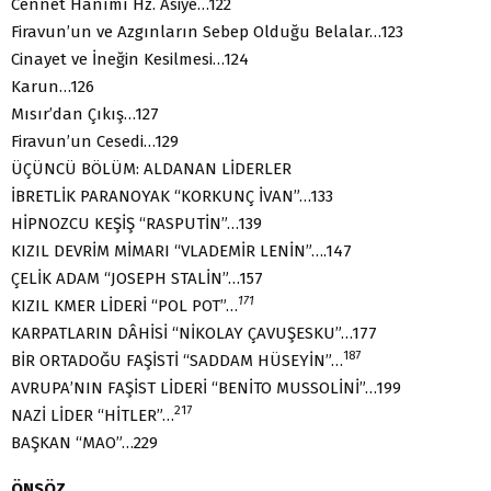
Cennet Hanımı Hz. Asiye…122
Firavun’un ve Azgınların Sebep Olduğu Belalar…123
Cinayet ve İneğin Kesilmesi…124
Karun…126
Mısır’dan Çıkış…127
Firavun’un Cesedi…129
ÜÇÜNCÜ BÖLÜM: ALDANAN LİDERLER
İBRETLİK PARANOYAK “KORKUNÇ İVAN”…133
HİPNOZCU KEŞİŞ “RASPUTİN”…139
KIZIL DEVRİM MİMARI “VLADEMİR LENİN”….147
ÇELİK ADAM “JOSEPH STALİN”…157
171
KIZIL KMER LİDERİ “POL POT”…
KARPATLARIN DÂHİSİ “NİKOLAY ÇAVUŞESKU”…177
187
BİR ORTADOĞU FAŞİSTİ “SADDAM HÜSEYİN”…
AVRUPA’NIN FAŞİST LİDERİ “BENİTO MUSSOLİNİ”…199
217
NAZİ LİDER “HİTLER”…
BAŞKAN “MAO”…229
ÖNSÖZ