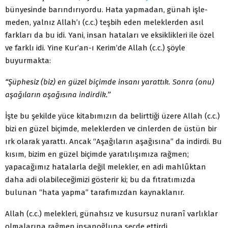
bünyesinde barındırıyordu. Hata yapmadan, günah işle­
meden, yalnız Allah’ı (c.c.) teşbih eden meleklerden asıl
farkları da bu idi. Yani, insan hataları ve eksiklikleri ile özel
ve farklı idi. Yine Kur’an-ı Kerim’de Allah (c.c.) şöyle
buyurmakta:
“Şüphesiz (biz) en güzel biçimde insanı yarattık. Sonra (onu)
aşağıların aşağısına indirdik.’’
İşte bu şekilde yüce kitabımızın da belirttiği üzere Allah (c.c.)
bizi en güzel biçimde, meleklerden ve cinlerden de üstün bir
ırk olarak yarattı. Ancak “Aşağıların aşağısına” da indirdi. Bu
kısım, bizim en güzel biçimde yaratılışımıza rağmen;
yapacağımız ha­talarla değil melekler, en adi mahlûktan
daha adi olabileceğimizi gösterir ki; bu da fıtratımızda
bulunan “hata yapma” tarafımız­dan kaynaklanır.
Allah (c.c.) melekleri, günahsız ve kusursuz nuranî varlıklar
olmalarına rağmen insanoğluna secde ettirdi.