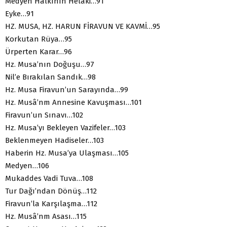
Medyen Halkının Helaki…91
Eyke…91
HZ. MUSA, HZ. HARUN FİRAVUN VE KAVMİ…95
Korkutan Rüya…95
Ürperten Karar…96
Hz. Musa’nın Doğuşu…97
Nil’e Bırakılan Sandık…98
Hz. Musa Firavun’un Sarayında…99
Hz. Musâ’nm Annesine Kavuşması…101
Firavun’un Sınavı…102
Hz. Musa’yı Bekleyen Vazifeler…103
Beklenmeyen Hadiseler…103
Haberin Hz. Musa’ya Ulaşması…105
Medyen…106
Mukaddes Vadi Tuva…108
Tur Dağı’ndan Dönüş…112
Firavun’la Karşılaşma…112
Hz. Musâ’nm Asası…115