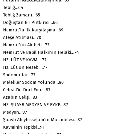
Tebliğ…64
Tebliğ Zamanı…65
Doğuştan Bir Putkırıcı…66
Nemrut’la İlk Karşılaşma…69
Ateşe Atılması…70
Nemrut’un Akıbeti…73
Nemrut ve Babil Halkının Helaki…74
HZ. LÛT VE KAVMİ…77
Hz. Lût’un Nesebi…77
Sodomlular…77
Melekler Sodom Yolunda…80
Cebrail’in Dört Emri…83
Azabın Gelişi…83
HZ. ŞUAYB MEDYEN VE EYKE…87
Medyen…87
Şuayb Aleyhisselâm’ın Mücadelesi…87
Kavminin Tepkisi…91