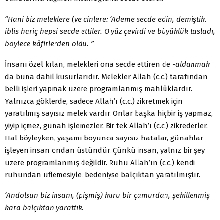
“Hani biz meleklere (ve cinlere: ‘Ademe secde edin, demiş­tik.
iblis hariç hepsi secde ettiler. O yüz çevirdi ve büyüklük tas­ladı,
böylece kâfirlerden oldu. ”
İnsanı özel kılan, melekleri ona secde ettiren de
-aldanmak
da buna dahil kusurlarıdır. Melekler Allah (c.c.) tarafından
belli işleri yapmak üzere programlanmış mahlûklardır.
Yalnızca gök­lerde, sadece Allah’ı (c.c.) zikretmek için
yaratılmış sayısız me­lek vardır. Onlar başka hiçbir iş yapmaz,
yiyip içmez, günah iş­lemezler. Bir tek Allah’ı (c.c.) zikrederler.
Hal böyleyken, yaşamı boyunca sayısız hatalar, günahlar
işleyen insan ondan üstündür. Çünkü insan, yalnız bir şey
üzere programlanmış değildir. Ruhu Allah’ın (c.c.) kendi
ruhundan üflemesiyle, bedeniyse balçıktan yaratılmıştır.
‘Andolsun biz insanı, (pişmiş) kuru bir çamurdan, şekillen­miş
kara balçıktan yarattık.