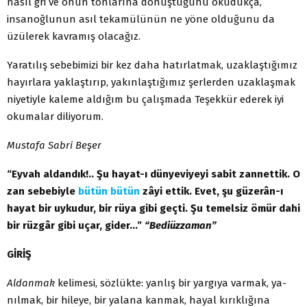
nasıl gri ve onun tonlarına dönüştüğünü okudukça,
insanoğlunun asıl tekamülünün ne yöne oldu­ğunu da
üzülerek kavramış olacağız.
Yaratılış sebebimizi bir kez daha hatırlatmak, uzaklaştığımız
hayır­lara yaklaştırıp, yakınlaştığımız şerlerden uzaklaşmak
niyetiyle kaleme aldığım bu çalışmada Teşekkür ederek iyi
okumalar diliyorum.
Mustafa Sabri Beşer
“Eyvah aldandık!.. Şu hayat-ı dünyeviyeyi sabit zannettik. O
zan sebebiyle
bütün
bütün
zâyi ettik. Evet, şu güzerân-ı
hayat bir uykudur, bir rüya gibi geçti. Şu temelsiz ömür dahi
bir rüzgâr gibi uçar, gider…”
“Bediüzzaman”
GİRİŞ
Aldanmak
kelimesi, sözlükte: yanlış bir yargıya varmak, ya­
nılmak, bir hileye, bir yalana kanmak, hayal kırıklığına