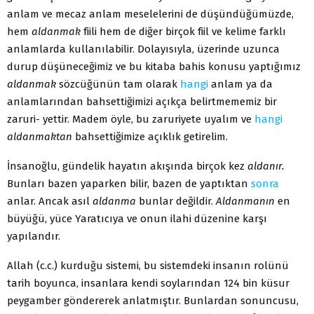
anlam ve mecaz anlam me­selelerini de düşündüğümüzde,
hem
aldanmak
fiili hem de diğer birçok fiil ve kelime farklı
anlamlarda kullanılabilir. Dolayısıyla, üzerinde uzunca
durup düşüneceğimiz ve bu kitaba bahis konusu yaptığımız
aldanmak
sözcüğünün tam olarak
hangi
anlam ya da
anlamlarından bahsettiğimizi açıkça belirtmememiz bir
zaruri- yettir. Madem öyle, bu zaruriyete uyalım ve
hangi
aldanmaktan
bahsettiğimize açıklık getirelim.
İnsanoğlu, gündelik hayatın akışında birçok kez
aldanır.
Bun­ları bazen yaparken bilir, bazen de yaptıktan
sonra
anlar. Ancak asıl
aldanma
bunlar değildir.
Aldanmanın
en
büyüğü, yüce Ya­ratıcıya ve onun ilahi düzenine karşı
yapılandır.
Allah (c.c.) kurduğu sistemi, bu sistemdeki insanın rolünü
tarih boyunca, insanlara kendi soylarından 124 bin küsur
pey­gamber göndererek anlatmıştır. Bunlardan sonuncusu,