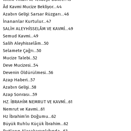
Âd Kavmi Mucize Bekliyor…44
Azabın Gelişi: Sarsar Rüzgarı…46
İnananlar Kurtulur…47
SALİH ALEYHİSSELÂM VE KAVMİ…49
Semud Kavmi…49
Salih Aleyhisselâm…50
Selamete Çağrı…50
Mucize Talebi…52
Deve Mucizesi…54
Devenin Öldürülmesi…56
Azap Haberi…57
Azabın Gelişi…58
Azap Sonrası…59
HZ. İBRAHİM NEMRUT VE KAVMİ…61
Nemrut ve Kavmi…61
Hz İbrahim’in Doğumu…62
Büyük Ruhlu Küçük İbrahim…62
Putların Alacakaranlığında…63