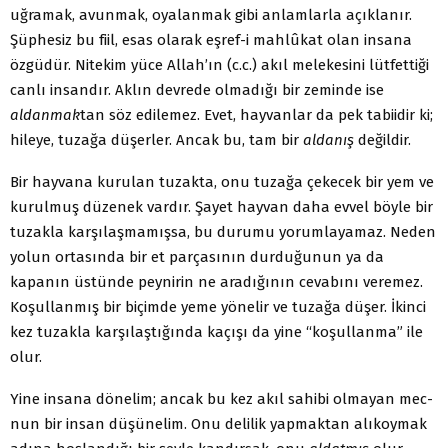
uğramak, avunmak, oyalanmak gibi anlamlarla açıklanır.
Şüphesiz bu fiil, esas olarak eşref-i mahlûkat olan insana
özgüdür. Nitekim yüce Allah’ın (c.c.) akıl melekesini lütfettiği
canlı insandır. Aklın dev­rede olmadığı bir zeminde ise
aldanmak
tan söz edilemez. Evet, hayvanlar da pek tabiidir ki;
hileye, tuzağa düşerler. Ancak bu, tam bir
aldanış
değildir.
Bir hayvana kurulan tuzakta, onu tuzağa çekecek bir yem ve
kurulmuş düzenek vardır. Şayet hayvan daha evvel böyle bir
tu­zakla karşılaşmamışsa, bu durumu yorumlayamaz. Neden
yolun ortasında bir et parçasının durduğunun ya da
kapanın üstünde peynirin ne aradığının cevabını veremez.
Koşullanmış bir biçimde yeme yönelir ve tuzağa düşer. İkinci
kez tuzakla karşılaştığında kaçışı da yine “koşullanma” ile
olur.
Yine insana dönelim; ancak bu kez akıl sahibi olmayan mec­
nun bir insan düşünelim. Onu delilik yapmaktan alıkoymak