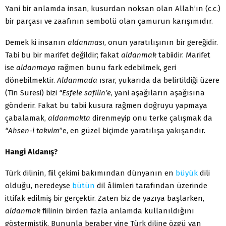
Yani bir anlamda insan, kusurdan noksan olan Allah’ın (c.c.)
bir parçası ve zaafının sembolü olan çamurun karışımıdır.
Demek ki insanın
aldanması
, onun yaratılışının bir gereği­dir.
Tabi bu bir marifet değildir; fakat
aldanmak
tabiidir. Marifet
ise
aldanmaya
rağmen bunu fark edebilmek, geri
dönebilmektir.
Aldanmada
ısrar, yukarıda da belirtildiği üzere
(Tin Suresi) bizi
“Esfele safilin’e
, yani aşağıların aşağısına
gönderir. Fakat bu ta­bii kusura rağmen doğruyu yapmaya
çabalamak,
aldanmakta
direnmeyip onu terke çalışmak da
“Ahsen-i takvim
”e, en güzel bi­çimde yaratılışa yakışandır.
Hangi Aldanış?
Türk dilinin, fiil çekimi bakımından dünyanın en
büyük
dili
olduğu, neredeyse
bütün
dil âlimleri tarafından üzerinde
ittifak edilmiş bir gerçektir. Zaten biz de yazıya başlarken,
aldanmak
fi­ilinin birden fazla anlamda kullanıldığını
göstermiştik. Bununla beraber yine Türk diline özgü yan