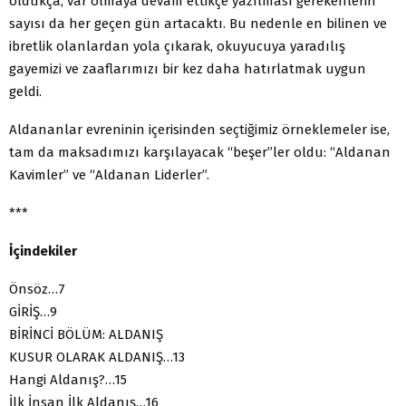
oldukça, var olmaya devam ettikçe yazılması gerekenlerin
sayısı da her geçen gün artacaktı. Bu nedenle en bilinen ve
ibretlik olanlardan yola çıkarak, okuyucuya yaradılış
gayemizi ve zaaflarımızı bir kez daha hatırlatmak uygun
geldi.
Aldananlar evreninin içerisinden seçtiğimiz örneklemeler ise,
tam da maksadımızı karşılayacak “beşer”ler oldu: “Aldanan
Kavimler” ve “Aldanan Liderler”.
***
İçindekiler
Önsöz…7
GİRİŞ…9
BİRİNCİ BÖLÜM: ALDANIŞ
KUSUR OLARAK ALDANIŞ…13
Hangi Aldanış?…15
İlk İnsan İlk Aldanış…16