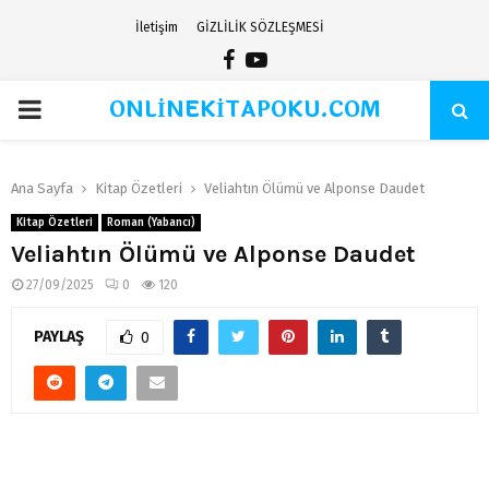
İletişim
GİZLİLİK SÖZLEŞMESİ
Facebook
Youtube
ONLİNEKİTAPOKU.COM
PRIMARY
MENU
Ana Sayfa
Kitap Özetleri
Veliahtın Ölümü ve Alponse Daudet
Kitap Özetleri
Roman (Yabancı)
Veliahtın Ölümü ve Alponse Daudet
27/09/2025
0
120
PAYLAŞ
0