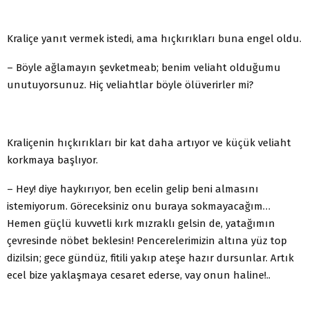
Kraliçe yanıt vermek istedi, ama hıçkırıkları buna engel oldu.
– Böyle ağlamayın şevketmeab; benim veliaht olduğumu
unutuyorsunuz. Hiç veliahtlar böyle ölüverirler mi?
Kraliçenin hıçkırıkları bir kat daha artıyor ve küçük veliaht
korkmaya başlıyor.
– Hey! diye haykırıyor, ben ecelin gelip beni almasını
istemiyorum. Göreceksiniz onu buraya sokmayacağım…
Hemen güçlü kuvvetli kırk mızraklı gelsin de, yatağımın
çevresinde nöbet beklesin! Pencerelerimizin altına yüz top
dizilsin; gece gündüz, fitili yakıp ateşe hazır dursunlar. Artık
ecel bize yaklaşmaya cesaret ederse, vay onun haline!..