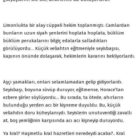
Limonlukta bir alay cüppeli hekim toplanmıştı. Camlardan
bunların uzun siyah yenlerini hoplata hoplata, büklüm
büklüm perukalarını bilgiç edalarla salladıkları
görülüyordu… Küçük veliahtın eğitmeniyle seyisbaşısı,
kapının önünde dolaşarak, hekimlerin kararını bekliyorlardı.
Aşçı yamakları, onları selamlamadan gelip gidiyorlardı.
Seyisbaşı, boyuna sövüp duruyor, eğitmense, Horace’tan
ezbere şiirler söylüyordu… Bu sırada, ta ötede, ahırların
bulunduğu yerden acı bir kişneme duyuldu. Bu, küçük
veliahdın doru küheylanıydı. Seyislerin unutuverdiği zavallı
at, boş yemliğinin karşısında acı acı kişneyip duruyordu.
Ya kral? Haşmetlu kral hazretleri neredeydi acaba?.. Kral