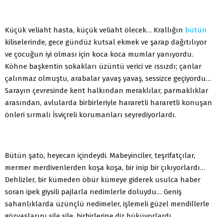
Küçük veliaht hasta, küçük veliaht ölecek… Krallığın
bütün
kiliselerinde, gece gündüz kutsal ekmek ve şarap dağıtılıyor
ve çocuğun iyi olması için koca koca mumlar yanıyordu.
Köhne başkentin sokakları üzüntü verici ve ıssızdı; çanlar
çalınmaz olmuştu, arabalar yavaş yavaş, sessizce geçiyordu…
Sarayın çevresinde kent halkından meraklılar, parmaklıklar
arasından, avlularda birbirleriyle hararetli hararetli konuşan
önleri sırmalı İsviçreli korumanları seyrediyorlardı.
Bütün şato, heyecan içindeydi. Mabeyinciler, teşrifatçılar,
mermer merdivenlerden koşa koşa, bir inip bir çıkıyorlardı…
Dehlizler, bir kümeden öbür kümeye giderek usulca haber
soran ipek giysili pajlarla nedimlerle doluydu… Geniş
sahanlıklarda üzünçlü nedimeler, işlemeli güzel mendillerle
gözyaşlarını sile sile, birbirlerine diz büküyorlardı.