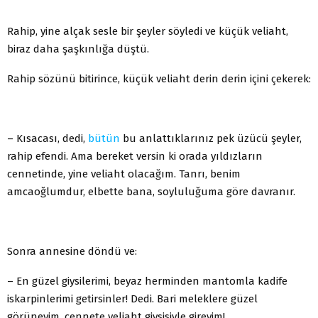
Rahip, yine alçak sesle bir şeyler söyledi ve küçük veliaht,
biraz daha şaşkınlığa düştü.
Rahip sözünü bitirince, küçük veliaht derin derin içini çekerek:
– Kısacası, dedi,
bütün
bu anlattıklarınız pek üzücü şeyler,
rahip efendi. Ama bereket versin ki orada yıldızların
cennetinde, yine veliaht olacağım. Tanrı, benim
amcaoğlumdur, elbette bana, soyluluğuma göre davranır.
Sonra annesine döndü ve:
– En güzel giysilerimi, beyaz herminden mantomla kadife
iskarpinlerimi getirsinler! Dedi. Bari meleklere güzel
görüneyim, cennete veliaht giysisiyle gireyim!