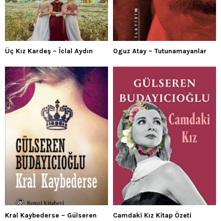
Üç Kız Kardeş – İclal Aydın
Oguz Atay – Tutunamayanlar
Kral Kaybederse – Gülseren
Camdaki Kız Kitap Özeti