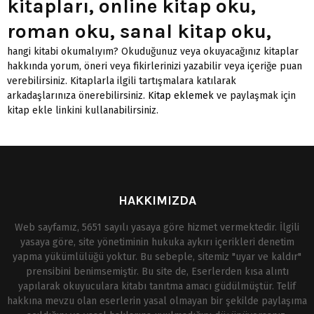
kitapları, online kitap oku,
roman oku, sanal kitap oku,
hangi kitabi okumalıyım? Okuduğunuz veya okuyacağınız kitaplar
hakkında yorum, öneri veya fikirlerinizi yazabilir veya içeriğe puan
verebilirsiniz. Kitaplarla ilgili tartışmalara katılarak
arkadaşlarınıza önerebilirsiniz.
Kitap eklemek
ve paylaşmak için
kitap ekle linkini kullanabilirsiniz.
HAKKIMIZDA
Web sayfamız, 5651 sayılı yasaya göre hizmet vermektedir. İlgili
yasaya göre, site yönetiminin hukuka aykırı içerikleri denetim
yapma yükümlülüğü yoktur. Bu sebeple, sitemiz "uyar ve kaldır"
prensibini benimsemiştir. Bu site de, Eserlerden kısa alıntı
yapılarak okuyuculara kitabı tanıtma amacı güdülmüştür. Telif
hakkına mevzu olan eserlerin yasal olmayan bir şekilde paylaşıma