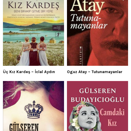
Üç Kız Kardeş – İclal Aydın
Oguz Atay – Tutunamayanlar