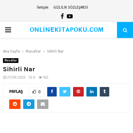
İletişim
GİZLİLİK SÖZLEŞMESİ
Facebook
Youtube
ONLİNEKİTAPOKU.COM
PRIMARY
MENU
Ana Sayfa
Masallar
Sihirli Nar
Masallar
Sihirli Nar
27/09/2025
0
163
PAYLAŞ
0