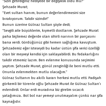
“Sizin getirdiğiniz hediyede bir değişiklik oldu mu?”
Şehzade Murat;
“Evet sultan hanım, bunun değerlendirmesini size
bırakıyorum. Takdir sizindir!”
Bunun üzerine Gülnaz Sultan şöyle dedi;
“Sevgili aile büyüklerim, kıymetli dostlarım. Şehzade Murat
paha biçilemez değerde olan sihirli narının bir parçasını
bana verdi. Gördüğünüz gibi hemen sağlığıma kavuştum.
Şehzademiz eğer isteseydi bu kadar üstün şifa verici özelliği
olan bir meyveyi kendisi için saklayabilirdi. Bu fedakarlığını
takdir etmemiz lazım. Ben evlenme konusunda seçimimi
yaptım. Şehzade Murat, gönül zenginliği ile beni mutlu etti.
Onunla evlenmekten mutlu olacağım.”
Gülnaz Sultanın bu akıllı kararı herkesi mutlu etti. Padişah
görkemli bir törenle oğlu Şehzade Murat ile Gülnaz Sultan’ı
evlendirdi. Onlar erdi muradına biz girelim sıcacık
yatağımıza.. Bol bol nar yemeyi unutmayalım çünkü nar şifa
kaynağıdır.