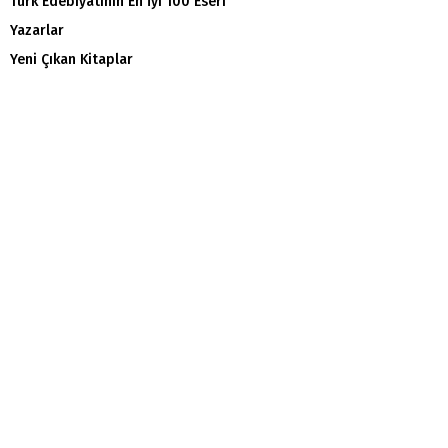
Türk Edebiyatının En İyi 100 Eseri
Yazarlar
Yeni Çıkan Kitaplar