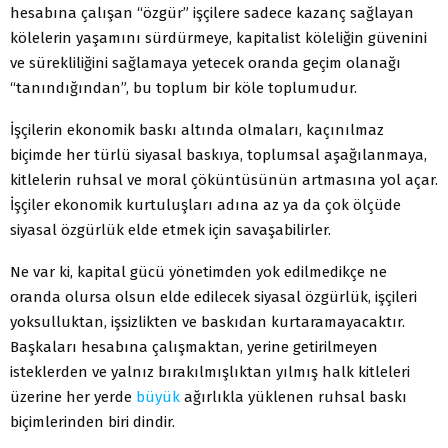
hesabına çalışan “özgür” işçilere sadece kazanç sağlayan
kölelerin yaşamını sürdürmeye, kapitalist köleliğin güvenini
ve sürekliliğini sağlamaya yetecek oranda geçim olanağı
“tanındığından”, bu toplum bir köle toplumudur.
İşçilerin ekonomik baskı altında olmaları, kaçınılmaz
biçimde her türlü siyasal baskıya, toplumsal aşağılanmaya,
kitlelerin ruhsal ve moral çöküntüsünün artmasına yol açar.
İşçiler ekonomik kurtuluşları adına az ya da çok ölçüde
siyasal özgürlük elde etmek için savaşabilirler.
Ne var ki, kapital gücü yönetimden yok edilmedikçe ne
oranda olursa olsun elde edilecek siyasal özgürlük, işçileri
yoksulluktan, işsizlikten ve baskıdan kurtaramayacaktır.
Başkaları hesabına çalışmaktan, yerine getirilmeyen
isteklerden ve yalnız bırakılmışlıktan yılmış halk kitleleri
üzerine her yerde
büyük
ağırlıkla yüklenen ruhsal baskı
biçimlerinden biri dindir.