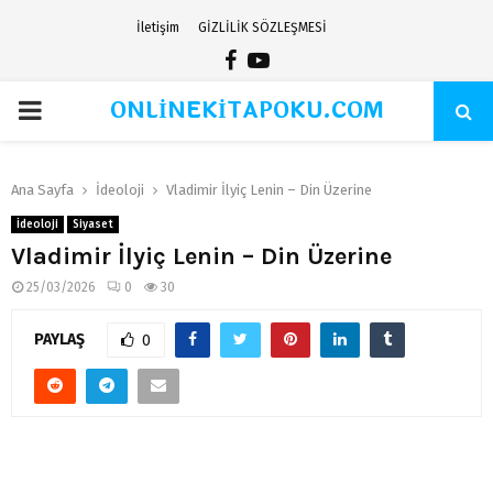
İletişim
GİZLİLİK SÖZLEŞMESİ
Facebook
Youtube
ONLİNEKİTAPOKU.COM
PRIMARY
MENU
Ana Sayfa
İdeoloji
Vladimir İlyiç Lenin – Din Üzerine
İdeoloji
Siyaset
Vladimir İlyiç Lenin – Din Üzerine
25/03/2026
0
30
PAYLAŞ
0