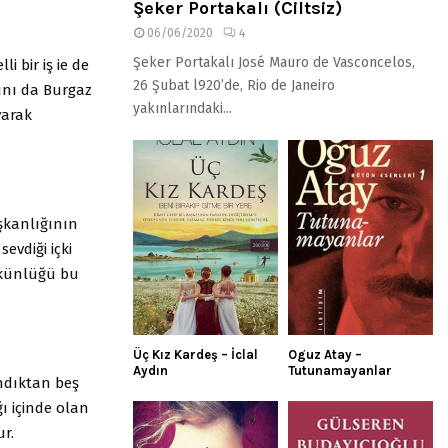
Şeker Portakalı (Ciltsiz)
06/06/2020
4
Şeker Portakalı José Mauro de Vasconcelos,
i bir iş ie de
26 Şubat l920’de, Rio de Janeiro
ını da Burgaz
yakınlarındaki...
yarak
şkanlığının
evdiği içki
şkünlüğü bu
Üç Kız Kardeş – İclal
Oguz Atay –
Aydın
Tutunamayanlar
ndıktan beş
ı içinde olan
r.