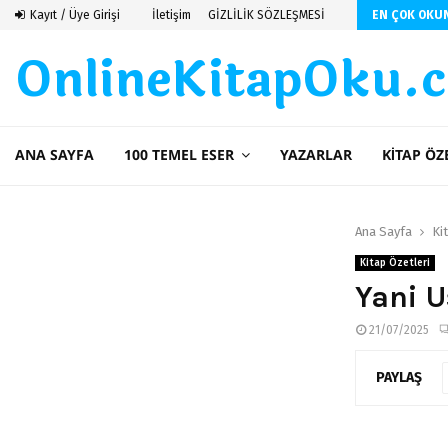
 De Saint Exupery
Kayıt / Üye Girişi
İletişim
GİZLİLİK SÖZLEŞMESİ
EN ÇOK OKU
OnlineKitapOku.
ANA SAYFA
100 TEMEL ESER
YAZARLAR
KITAP ÖZ
Ana Sayfa
Ki
Kitap Özetleri
Yani U
21/07/2025
PAYLAŞ