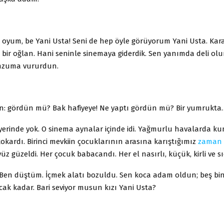
oyum, be Yani Usta! Seni de hep öyle görüyorum Yani Usta. Kara 
bi bir oğlan. Hani seninle sinemaya giderdik. Sen yanımda deli olu
Omzuma vururdun.
din: gördün mü? Bak hafiyeye! Ne yaptı gördün mü? Bir yumrukta
yerinde yok. O sinema aynalar içinde idi. Yağmurlu havalarda k
okardı. Birinci mevkiin çocuklarının arasına karıştığımız
zaman
yüz güzeldi. Her çocuk babacandı. Her el nasırlı, küçük, kirli ve sı
 Ben düştüm. İçmek alatı bozuldu. Sen koca adam oldun; beş bin 
ak kadar. Bari seviyor musun kızı Yani Usta?