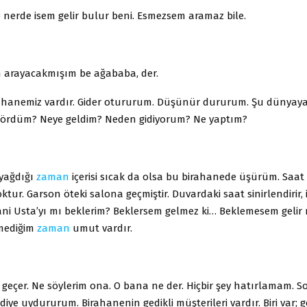
 nerde isem gelir bulur beni. Esmezsem aramaz bile.
 arayacakmışım be ağababa, der.
rahanemiz vardır. Gider otururum. Düşünür dururum. Şu dünyaya
ördüm? Neye geldim? Neden gidiyorum? Ne yaptım?
 yağdığı
zaman
içerisi sıcak da olsa bu birahanede üşürüm. Saat
oktur. Garson öteki salona geçmiştir. Duvardaki saat sinirlendirir,
Yani Usta’yı mı beklerim? Beklersem gelmez ki… Beklemesem gelir
emediğim
zaman
umut vardır.
 geçer. Ne söylerim ona. O bana ne der. Hiçbir şey hatırlamam. 
diye uydururum. Birahanenin gedikli müşterileri vardır. Biri var; g