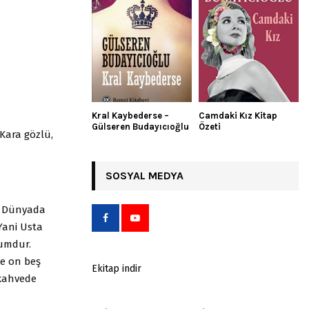
Kral Kaybederse –
Camdaki Kız Kitap
Gülseren Budayıcıoğlu
Özeti
 Kara gözlü,
SOSYAL MEDYA
. Dünyada
Yani Usta
tumdur.
ne on beş
Ekitap indir
 kahvede