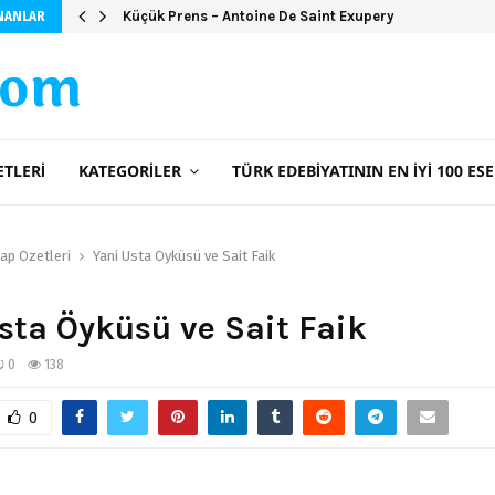
Şeker Portakalı (Ciltsiz)
NANLAR
com
ETLERI
KATEGORILER
TÜRK EDEBIYATININ EN İYI 100 ESE
tap Özetleri
Yani Usta Öyküsü ve Sait Faik
sta Öyküsü ve Sait Faik
0
138
0