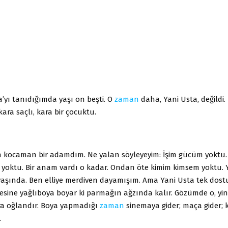
’yı tanıdığımda yaşı on beşti. O
zaman
daha, Yani Usta, değildi.
kara saçlı, kara bir çocuktu.
 kocaman bir adamdım. Ne yalan söyleyeyim: İşim gücüm yoktu
m yoktu. Bir anam vardı o kadar. Ondan öte kimim kimsem yoktu. 
yaşında. Ben elliye merdiven dayamışım. Ama Yani Usta tek dos
esine yağlıboya boyar ki parmağın ağzında kalır. Gözümde o, yi
ra oğlandır. Boya yapmadığı
zaman
sinemaya gider; maça gider;
.