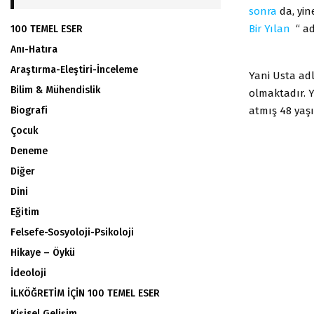
sonra
da, yin
Bir Yılan
“ ad
100 TEMEL ESER
Anı-Hatıra
Araştırma-Eleştiri-İnceleme
Yani Usta ad
Bilim & Mühendislik
olmaktadır. Y
atmış 48 yaşı
Biografi
Çocuk
Deneme
Diğer
Dini
Eğitim
Felsefe-Sosyoloji-Psikoloji
Hikaye – Öykü
İdeoloji
İLKÖĞRETİM İÇİN 100 TEMEL ESER
Kişisel Gelişim