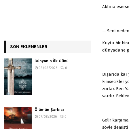
Aklına eserse
— Seni neden
Kuytu bir bi
SON EKLENENLER
dünyadane g
Dünyanın İlk Günü
08/08/2026
0
Dışarıda kar
kimsecikler y
zorlar. Ben 
vardır. Bekl
Ölümün Şarkısı
07/08/2026
0
Gelir karşıma
şöyle demişti 