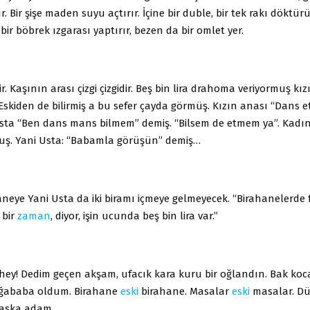
 Bir şişe maden suyu açtırır. İçine bir duble, bir tek rakı döktürü
, bir böbrek ızgarası yaptırır, bezen da bir omlet yer.
r. Kaşının arası çizgi çizgidir. Beş bin lira drahoma veriyormuş kız
 Eskiden de bilirmiş a bu sefer çayda görmüş. Kızın anası “Dans et
Usta “Ben dans mans bilmem” demiş. “Bilsem de etmem ya”. Kadın
uş. Yani Usta: “Babamla görüşün” demiş…
eye Yani Usta da iki biramı içmeye gelmeyecek. “Birahanelerde 
 bir
zaman
, diyor, işin ucunda beş bin lira var.”
i hey! Dedim geçen akşam, ufacık kara kuru bir oğlandın. Bak 
ağababa oldum. Birahane
eski
birahane. Masalar
eski
masalar. D
başka adam.