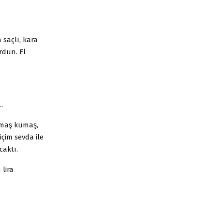
saçlı, kara
rdun. El
…
umaş kumaş,
içim sevda ile
caktı.
lira