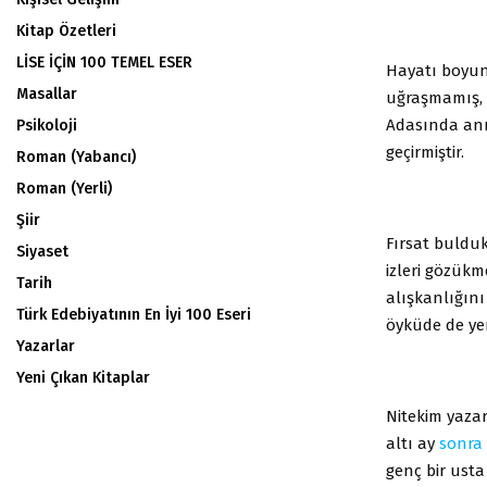
Kitap Özetleri
LİSE İÇİN 100 TEMEL ESER
Hayatı boyunc
Masallar
uğraşmamış, 
Adasında ann
Psikoloji
geçirmiştir.
Roman (Yabancı)
Roman (Yerli)
Şiir
Fırsat buldu
Siyaset
izleri gözükme
Tarih
alışkanlığın
Türk Edebiyatının En İyi 100 Eseri
öyküde de ye
Yazarlar
Yeni Çıkan Kitaplar
Nitekim yaza
altı ay
sonra
genç bir ust