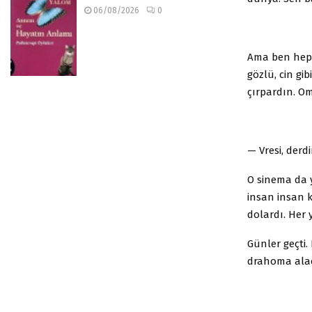
06/08/2026
0
Ama ben hep 
gözlü, cin gi
çırpardın. 
— Vresi, der
O sinema da 
insan insan k
dolardı. Her 
Günler geçti.
drahoma alac