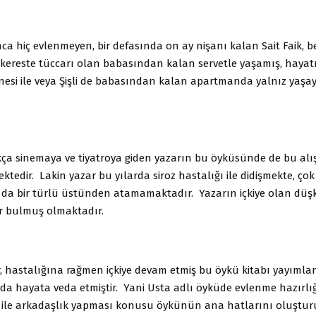
a hiç evlenmeyen, bir defasında on ay nişanı kalan Sait Faik, bell
kereste tüccarı olan babasından kalan servetle yaşamış, hayat
esi ile veya Şişli de babasından kalan apartmanda yalnız yaşa
kça sinemaya ve tiyatroya giden yazarın bu öyküsünde de bu alı
ktedir. Lakin yazar bu yılarda siroz hastalığı ile didişmekte, çok s
ı da bir türlü üstünden atamamaktadır. Yazarın içkiye olan dü
r bulmuş olmaktadır.
r, hastalığına rağmen içkiye devam etmiş bu öykü kitabı yayımla
da hayata veda etmiştir. Yani Usta adlı öyküde evlenme hazırlığ
a ile arkadaşlık yapması konusu öykünün ana hatlarını oluşturu