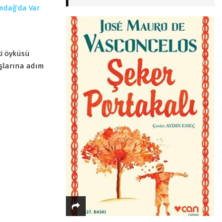
mdağ’da Var
ki öyküsü
aşlarına adım