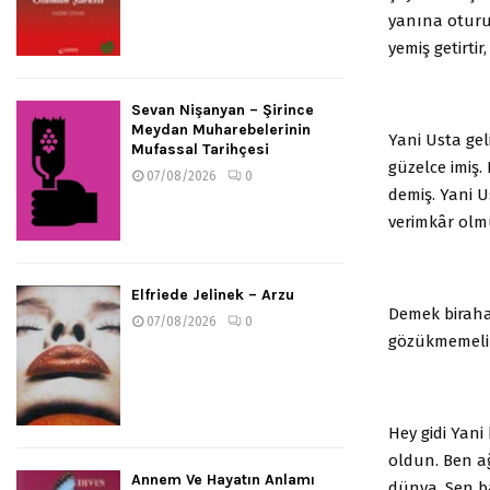
yanına oturur.
yemiş getirtir
Sevan Nişanyan – Şirince
Meydan Muharebelerinin
Yani Usta geli
Mufassal Tarihçesi
güzelce imiş.
07/08/2026
0
demiş. Yani 
verimkâr olm
Elfriede Jelinek – Arzu
Demek birahan
07/08/2026
0
gözükmemeli
Hey gidi Yan
oldun. Ben 
Annem Ve Hayatın Anlamı
dünya. Sen 