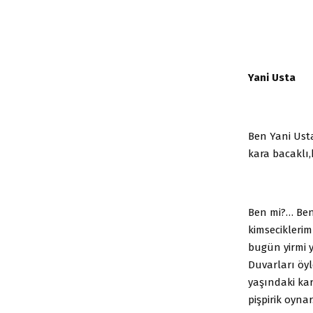
Yani Usta
Ben Yani Usta
kara bacaklı,
Ben mi?… Ben
kimsecikleri
bugün yirmi 
Duvarları öyl
yaşındaki ka
pişpirik oynar