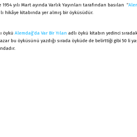
e 1954 yılı Mart ayında Varlık Yayınları tarafından basılan “
Ale
lı hikâye kitabında yer almış bir öyküsüdür.
lı öykü
Alemdağ’da Var Bir Yılan
adlı öykü kitabın yedinci sırada
azar bu öyküsünü yazdığı sırada öyküde de belirttiği gibi 50 li y
ndadır.