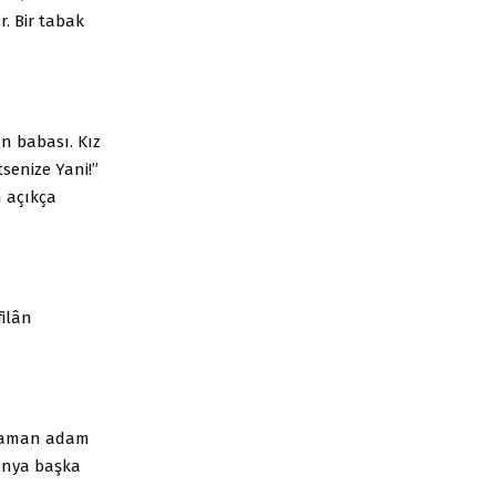
r. Bir tabak
ın babası. Kız
senize Yani!”
 açıkça
filân
kocaman adam
ünya başka